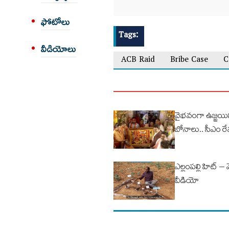
ఫోటోలు
Tags:
వీడియోలు
ACB Raid
Bribe Case
C
వైభవంగా ఉజ్జయ
బోనాలు.. సీఎం రే
ఎల్లంపల్లి హిట్ – 
వీడియో