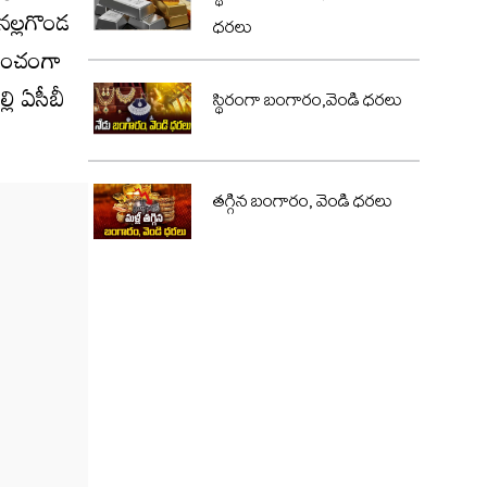
నల్లగొండ
ధరలు
 లంచంగా
లి ఏసీబీ
స్థిరంగా బంగారం,వెండి ధరలు
తగ్గిన బంగారం, వెండి ధరలు