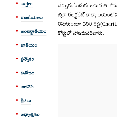
వార్త‌లు
చేర్చుకునేందుకు అనుమతి కోస
జిల్లా కలెక్టరేట్ కార్యాల
రాజకీయాలు
తీసుకుంటూ చరిత రెడ్డి(Charit
అంత‌ర్జాతీయం
కోర్టులో హాజరుపరిచారు.
జాతీయం
ప్రత్యేకం
వినోదం
బిజినెస్
క్రీడలు
ఆధ్యాత్మికం