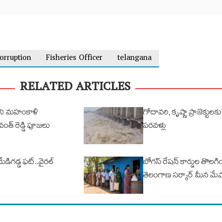
orruption
Fisheries Officer
telangana
RELATED ARTICLES
ిని మహంకాళి
గోదావరి, కృష్ణా ప్రాజెక్టుల
వంత్ రెడ్డి పూజలు
పరవళ్లు
మేడిగడ్డ ఫట్..వైరల్
బోగస్ రేషన్ కార్డుల తొలగి
తెలంగాణ సర్కార్ మీన మే