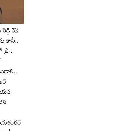
రెడ్డి 32
దు కానీ..
 ప్రొ.
్
ఉండాలి..
ఆర్
ి ఆయన
దని
ి జయశంకర్