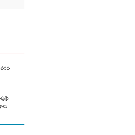
కు వరద
ంపుపై
షాలు