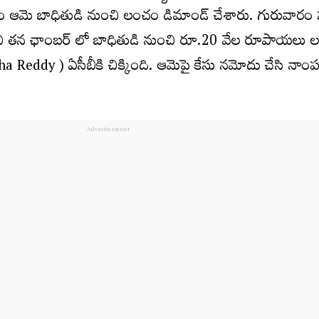
ం ఆమె బాధితుడి నుంచి లంచం డిమాండ్ చేశారు. గురువారం 
యంలోని తన ఛాంబర్ లో బాధితుడి నుంచి రూ.20 వేల రూపాయలు
ha Reddy ) ఏసీబీకి చిక్కింది. ఆమెపై కేసు నమోదు చేసి నాంపల్