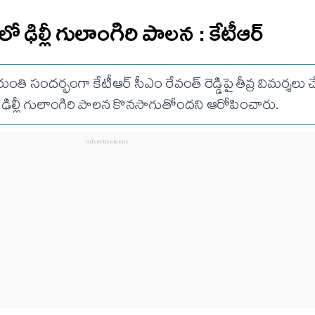
రంలో ఢిల్లీ గులాంగిరి పాలన : కేటీఆర్
 సందర్భంగా కేటీఆర్ సీఎం రేవంత్ రెడ్డిపై తీవ్ర విమర్శలు చ
ఢిల్లీ గులాంగిరి పాలన కొనసాగుతోందని ఆరోపించారు.