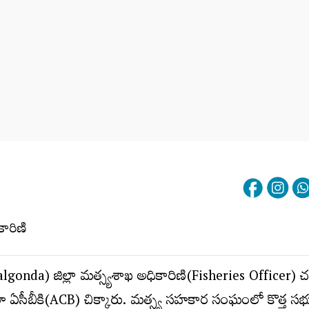
lgonda) జిల్లా మత్స్యశాఖ అధికారిణి(Fisheries Officer) చరి
ఏసీబీకి(ACB) చిక్కారు. మత్స్య సహకార సంఘంలో కొత్త సభ