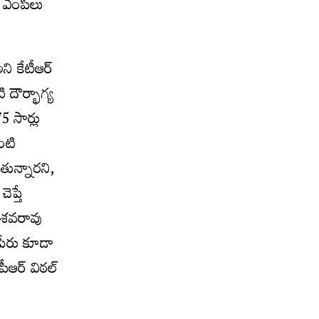
స్ ఎంపీలు
ి కేటీఆర్
దౌర్భాగ్య
5 సార్లు
ంటి
తున్నారని,
ెప్తే
కేశవరావు
 పేరు కూడా
పీఆర్ విఠల్