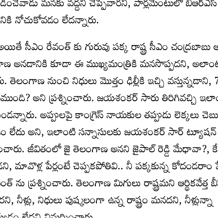
ు తలాడించేవాడు మనకు వద్దని చెప్పేవారని, పార్లమెంటులో బీఆర్ఎ
రానికి నోచుకోవడం లేదన్నారు.
ే సీఎం రేవంత్ కు గురువు పక్క రాష్ట్ర సీఎం చంద్రబాబు అన
ాణ అనడానికి కూడా ఈ ముఖ్యమంత్రికి మనసొప్పదని, అలాంటి 
 తెలంగాణ నుంచి నిధులు మొత్తం ఢిల్లీకి ఇచ్చి వస్తున్నడాని, 7
్చిందేముంది? అని ప్రశ్నించారు. జయశంకర్ సారు తిరిగివచ్చి ఇలా
ుండన్నారు. అప్పులపై కాంగ్రెస్ నాయకుల తప్పుడు లెక్కలు చెబు
ెక్కడం లేదు అని, ఇలాంటి సన్నాసులకు జయశంకర్ సార్ ట్యూషన్ చ
ించారు. జీవితంలో జై తెలంగాణ అనని జైపాల్ రెడ్డి మేధావా?, 
ి, మావొళ్ల పేర్లంటే చెప్పకపోతివి.. నీ పక్కకున్న కోదండరాం
త్ ను ప్రశ్నించారు. తెలంగాణ మిగులు రాష్ట్రమని ఆర్థికవేత్త బీ
ి, నీళ్లు, నిధులు పుష్కలంగా ఉన్న రాష్ట్రం మనదని, నీళ్లున్నా