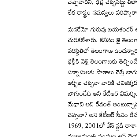
చెప్పేవారని, ఢిల్లీ చెప్పినట్ట
లేక రాష్ట్రం సమస్యలు పరిష్కా
మనకేమో గురువు జయశంకర్ అయిత
చురకలేశారు. కనీసం జై తెలంగ
పరిస్థితిలో తెలంగాణ ఉందన్నారు.
ఢిల్లీకి వెళ్లి తెలంగాణకు తెచ
సన్నాసులకు పాఠాలు చెప్తే బాగ
ఆర్బీఐ చెప్పినా వారికి చెవిక
బాగుండేది అని కేటీఆర్ విమర్శ
మేధావి అని రేవంత్ అంటున్నాడన
చెప్పవా? అని కేటీఆర్ సీఎం రేవం
1969, 2001లో కేస్ స్టడీ రాశారన