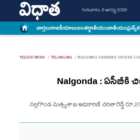
గురువారం, 6 ఆగస్టు 2026
వార్త‌లు
రాజకీయాలు
అంత‌ర్జాతీయం
జాతీయం
ప్రత్యే
TELUGU NEWS
TELANGANA
NALGONDA FISHERIES OFFICER CA
/
/
Nalgonda : ఏసీబీకి చి
నల్లగొండ మత్స్యశాఖ అధికారిణి చరితారెడ్డి రూ.