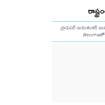
రాష్ట్
ప్రొఫెసర్ జయశంకర్ జయంతి
తెలంగాణలో 