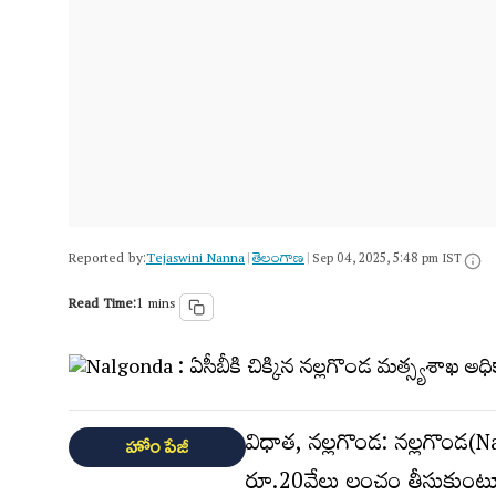
Reported by:
Tejaswini Nanna
తెలంగాణ‌
|
|
Sep 04, 2025, 5:48 pm IST
Read Time:
1 mins
విధాత, నల్లగొండ: నల్లగొండ(Na
హోం పేజీ
రూ.20వేలు లంచం తీసుకుంటూ 