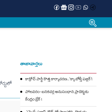
తాజావార్తలు
కాక్రోచ్ పార్టీ కొత్త కార్యాచరణ..‘క్యా బోల్తీ పబ్లిక్’!
ోర్టులో
పోలవరం-బనకచర్ల అనుసంధాన ప్రాజెక్టుకు
కేంద్రం బ్రేక్ !