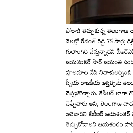
పోరాడి తెచ్చుకున్న తెలంగాణ రా
నెలల్లో రేవంత్ రెడ్డి 75 సార్ల
గులాంగిరి చేస్తున్నాడని బీఆర్ఎ
జయశంకర్ సార్ జయంతి సందర్భంగ
పూలమాల వేసి నివాళులర్పించి మ
స్వీయ రాజకీయ అస్తిత్వమే తెలం
చెప్పుకొచ్చారు. కేసీఆర్ లాగా 
చెప్పేవారు అని, తెలంగాణ వాడు 
అనేవారని కేటీఆర్ జయశంకర్ 
తెచ్చుకోవాలని జయశంకర్ సార్ 