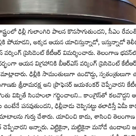
ష్ట్రంలో ఢిల్లీ గులాంగిరి పాలన కొనసాగుతుందని, సీఎం రేవంత్ 
ు ఢిల్లీకి పోయాడని, అక్కడ ఆయన యాచిస్తున్నాడో, ఇస్తున్నాడో తెలీ
స్ వర్కింగ్ ప్రెసిడెంట్ కేటీఆర్ విమర్శించారు. తెలంగాణ భవన్‌లో
ా ఆయన విగ్రహానికి బీఆర్ఎస్ వర్కింగ్ ప్రెసిడెంట్ కేటీఆర
ాట్లాడారు. ఢిల్లీకి సామంతులుగా ఉండొద్దు, స్వతంత్రులుగా 
గాణకు శ్రీరామరక్ష అని ప్రొఫెసర్ జయశంకర్ చెప్పేవారని కేటీ
గొంతు విప్పితే సింహంలా గర్జించాలని.. కాంగ్రెస్‌తో కలవొద్దన
ఉంటేనే పనవుతుందని, ఢిల్లీవాడు చెప్పినట్టు తలాడిస్తే ఏమీ కా
మాటాలను గుర్తు చేశారు. యాచించి కాదు, శాసించి తెలంగాణ
చెప్పేవారని అన్నారు. ఎట్టికైనా, మట్టికైనా మనోడే ఉండాలన