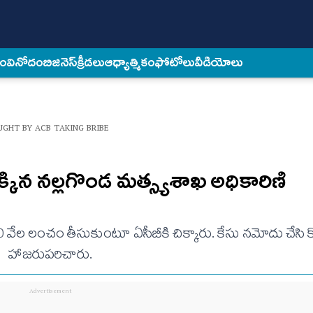
కం
వినోదం
బిజినెస్
క్రీడలు
ఆధ్యాత్మికం
ఫోటోలు
వీడియోలు
UGHT BY ACB TAKING BRIBE
క్కిన నల్లగొండ మత్స్యశాఖ అధికారిణి
20 వేల లంచం తీసుకుంటూ ఏసీబీకి చిక్కారు. కేసు నమోదు చేసి క
హాజరుపరిచారు.