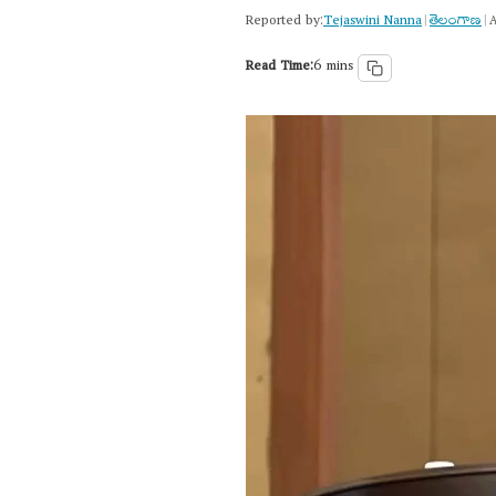
Reported by:
Tejaswini Nanna
తెలంగాణ‌
|
|
A
Read Time:
6 mins