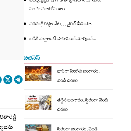
ఎమ్మెల్యే ప్రకాష్ గౌడ్ తో ప్రాణహాని..కొడుకు
సంచలన ఆరోపణలు
వరదల్లో కట్టెల వేట… వైరల్ వీడియో!
బడికి వెళ్లాలంటే సాహసంచేయాల్సిందే..!
బిజినెస్
భారీగా పెరిగిన బంగారం,
వెండి ధరలు
తగ్గిన బంగారం..స్థిరంగా వెండి
ధరలు
తారెడ్డి
్యులను
స్థిరంగా బంగారం, వెండి