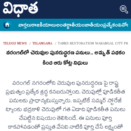
వార్త‌లు
రాజకీయాలు
అంత‌ర్జాతీయం
జాతీయం
ప్రత్యేకం
వినోద
TELUGU NEWS
TELANGANA
TANKS RESTORATION WARANGAL CITY PRIO
/
/
వరంగల్‌లో చెరువుల పునరుద్ధరణ పనులు.. అమృత్ పథకం
కింద ఆరు కోట్ల నిధులు
వరంగల్ నగరంలోని చెరువుల పునరుద్ధరణ పై రాష్ట్ర
ప్రభుత్వం ప్రత్యేక శ్రద్ధ కనబరుస్తోంది. చెరువుల్లో పూడికతీత
పనులకు ప్రాధాన్యమిస్తున్నారు. ఇప్పటికే సమ్మర్ స్టోరేజీ
ట్యాంకు భద్రకాళి చెరువులో గత ఏడాది పూడికతీత పనులు
చేపట్టిన విషయం తెలిసిందే. ఈ పనులు పూర్తి
కాకపోవడంతో ప్రస్తుత వేసవి నాటికి పూర్తి చేసే లక్ష్యంతో