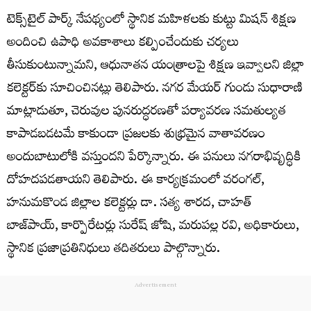
టెక్స్‌టైల్‌ పార్క్ నేపథ్యంలో స్థానిక మహిళలకు కుట్టు మిషన్ శిక్షణ
అందించి ఉపాధి అవకాశాలు కల్పించేందుకు చర్యలు
తీసుకుంటున్నామని, ఆధునాతన యంత్రాలపై శిక్షణ ఇవ్వాలని జిల్లా
కలెక్టర్‌కు సూచించినట్లు తెలిపారు. నగర మేయర్ గుండు సుధారాణి
మాట్లాడుతూ, చెరువుల పునరుద్ధరణతో పర్యావరణ సమతుల్యత
కాపాడబడటమే కాకుండా ప్రజలకు శుభ్రమైన వాతావరణం
అందుబాటులోకి వస్తుందని పేర్కొన్నారు. ఈ పనులు నగరాభివృద్ధికి
దోహదపడతాయని తెలిపారు. ఈ కార్యక్రమంలో వరంగల్,
హనుమకొండ జిల్లాల కలెక్టర్లు డా. సత్య శారద, చాహత్
బాజ్‌పాయ్, కార్పొరేటర్లు సురేష్ జోషి, మరుపల్ల రవి, అధికారులు,
స్థానిక ప్రజాప్రతినిధులు తదితరులు పాల్గొన్నారు.