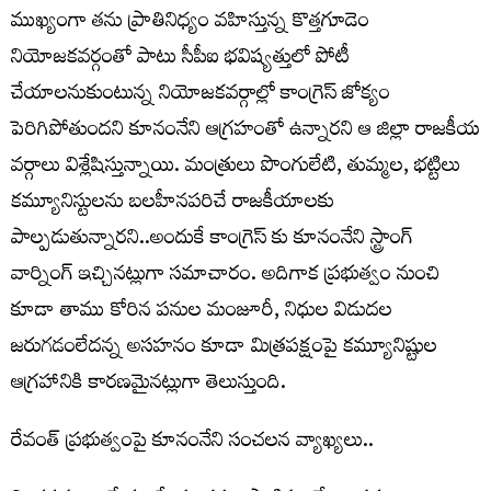
ముఖ్యంగా తను ప్రాతినిధ్యం వహిస్తున్న కొత్తగూడెం
నియోజకవర్గంతో పాటు సీపీఐ భవిష్యత్తులో పోటీ
చేయాలనుకుంటున్న నియోజకవర్గాల్లో కాంగ్రెస్ జోక్యం
పెరిగిపోతుందని కూనంనేని ఆగ్రహంతో ఉన్నారని ఆ జిల్లా రాజకీయ
వర్గాలు విశ్లేషిస్తున్నాయి. మంత్రులు పొంగులేటి, తుమ్మల, భట్టిలు
కమ్యూనిస్టులను బలహీనపరిచే రాజకీయాలకు
పాల్పడుతున్నారని..అందుకే కాంగ్రెస్ కు కూనంనేని స్ట్రాంగ్
వార్నింగ్ ఇచ్చినట్లుగా సమాచారం. అదిగాక ప్రభుత్వం నుంచి
కూడా తాము కోరిన పనుల మంజూరీ, నిధుల విడుదల
జరుగడంలేదన్న అసహనం కూడా మిత్రపక్షంపై కమ్యూనిష్టుల
ఆగ్రహానికి కారణమైనట్లుగా తెలుస్తుంది.
రేవంత్ ప్ర‌భుత్వంపై కూనంనేని సంచ‌ల‌న వ్యాఖ్య‌లు..