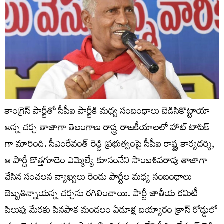
కాంగ్రెస్ పార్టీతో సీపీఐ పార్టీకి మధ్య సంబంధాలు బెడిసికొట్టాయా
అన్న చర్చ తాజాగా తెలంగాణ రాష్ట్ర రాజకీయాలలో హాట్ టాపిక్
గా మారింది. సీఎంరేవంత్ రెడ్డి ప్ర‌భుత్వంపై సీపీఐ రాష్ట్ర కార్యదర్శి,
ఆ పార్టీ కొత్తగూడెం ఎమ్మెల్యే కూనంనేని సాంబశివరావు తాజాగా
చేసిన సంచ‌లన వ్యాఖ్యలు రెండు పార్టీల మధ్య సంబంధాలు
దెబ్బతిన్నాయన్న చర్చను రగిలించాయి. పార్టీ జాతీయ కమిటీ
పిలుపు మేరకు పినపాక మండలం ఏడూళ్ల బయ్యారం క్రాస్ రోడ్డులో