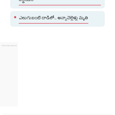
నిర్ణయం
ఎలుగుబంటి దాడిలో.. అన్నాచెల్లెళ్లు మృతి