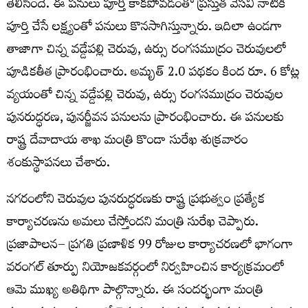
తెలిసిందే. ఈ పనులు పూర్తి కాకపోవడంతో ప్రస్తుత వేసవి నాటికి
పూర్తి చేసే లక్ష్యంతో పనులు కొనసాగిస్తున్నారు. ఇదిలా ఉండగా
తాజాగా చిన్న వడ్డేపల్లి చెరువు, ఉర్సు రంగసముద్రం చెరువులలో
పూడికతీత ప్రారంభించారు. అమృత్ 2.0 పథకం కింద రూ. 6 కోట్ల
వ్యయంతో చిన్న వడ్డేపల్లి చెరువు, ఉర్సు రంగసముద్రం చెరువుల
పునరుద్ధరణ, పునర్జీవన పనులను ప్రారంభించారు. ఈ పనులకు
రాష్ట్ర దేవాదాయ శాఖ మంత్రి కొండా సురేఖ శుక్రవారం
శంకుస్థాపనలు చేశారు.
నగరంలోని చెరువుల పునరుద్ధరణకు రాష్ట్ర ప్రభుత్వం ప్రత్యేక
కార్యాచరణను అమలు చేస్తోందని మంత్రి సురేఖ చెప్పారు.
ప్రజాపాలన– ప్రగతి ప్రణాళిక 99 రోజుల కార్యాచరణలో భాగంగా
వరంగల్ తూర్పు నియోజకవర్గంలో నిర్వహించిన కార్యక్రమంలో
ఆమె ముఖ్య అతిథిగా పాల్గొన్నారు. ఈ సందర్భంగా మంత్రి