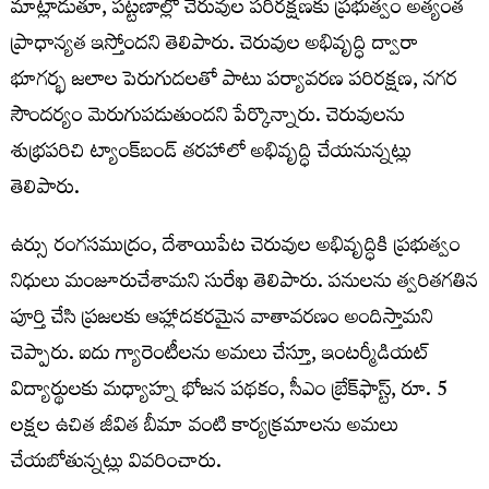
మాట్లాడుతూ, పట్టణాల్లో చెరువుల పరిరక్షణకు ప్రభుత్వం అత్యంత
ప్రాధాన్యత ఇస్తోందని తెలిపారు. చెరువుల అభివృద్ధి ద్వారా
భూగర్భ జలాల పెరుగుదలతో పాటు పర్యావరణ పరిరక్షణ, నగర
సౌందర్యం మెరుగుపడుతుందని పేర్కొన్నారు. చెరువులను
శుభ్రపరిచి ట్యాంక్‌బండ్ తరహాలో అభివృద్ధి చేయనున్నట్లు
తెలిపారు.
ఉర్సు రంగసముద్రం, దేశాయిపేట చెరువుల అభివృద్ధికి ప్రభుత్వం
నిధులు మంజూరుచేశామని సురేఖ తెలిపారు. పనులను త్వరితగతిన
పూర్తి చేసి ప్రజలకు ఆహ్లాదకరమైన వాతావరణం అందిస్తామని
చెప్పారు. ఐదు గ్యారెంటీలను అమలు చేస్తూ, ఇంటర్మీడియట్
విద్యార్థులకు మధ్యాహ్న భోజన పథకం, సీఎం బ్రేక్‌ఫాస్ట్, రూ. 5
లక్షల ఉచిత జీవిత బీమా వంటి కార్యక్రమాలను అమలు
చేయబోతున్నట్లు వివరించారు.