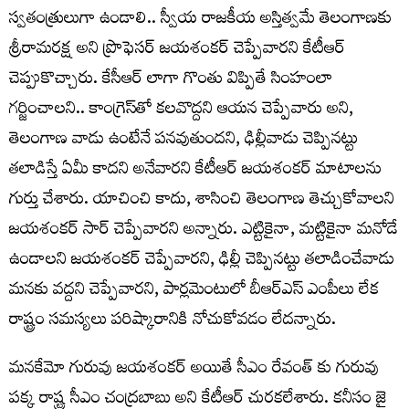
స్వతంత్రులుగా ఉండాలి.. స్వీయ రాజకీయ అస్తిత్వమే తెలంగాణకు
శ్రీరామరక్ష అని ప్రొఫెసర్ జయశంకర్ చెప్పేవారని కేటీఆర్
చెప్పుకొచ్చారు. కేసీఆర్ లాగా గొంతు విప్పితే సింహంలా
గర్జించాలని.. కాంగ్రెస్‌తో కలవొద్దని ఆయన చెప్పేవారు అని,
తెలంగాణ వాడు ఉంటేనే పనవుతుందని, ఢిల్లీవాడు చెప్పినట్టు
తలాడిస్తే ఏమీ కాదని అనేవారని కేటీఆర్ జయశంకర్ మాటాలను
గుర్తు చేశారు. యాచించి కాదు, శాసించి తెలంగాణ తెచ్చుకోవాలని
జయశంకర్ సార్ చెప్పేవారని అన్నారు. ఎట్టికైనా, మట్టికైనా మనోడే
ఉండాలని జయశంకర్ చెప్పేవారని, ఢిల్లీ చెప్పినట్టు తలాడించేవాడు
మనకు వద్దని చెప్పేవారని, పార్లమెంటులో బీఆర్ఎస్ ఎంపీలు లేక
రాష్ట్రం సమస్యలు పరిష్కారానికి నోచుకోవడం లేదన్నారు.
మనకేమో గురువు జయశంకర్ అయితే సీఎం రేవంత్ కు గురువు
పక్క రాష్ట్ర సీఎం చంద్రబాబు అని కేటీఆర్ చురకలేశారు. కనీసం జై