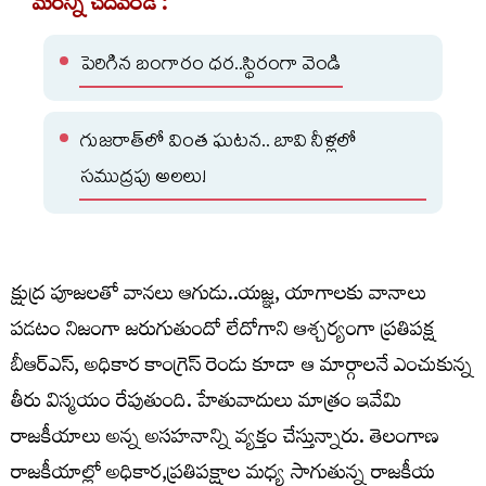
మరిన్ని చదవండి :
పెరిగిన బంగారం ధర..స్థిరంగా వెండి
గుజరాత్‌లో వింత ఘటన.. బావి నీళ్లలో
సముద్రపు అలలు!
క్షుద్ర పూజలతో వానలు ఆగుడు..యజ్ఞ, యాగాలకు వానాలు
పడటం నిజంగా జరుగుతుందో లేదోగాని ఆశ్చర్యంగా ప్రతిపక్ష
బీఆర్ఎస్, అధికార కాంగ్రెస్ రెండు కూడా ఆ మార్గాలనే ఎంచుకున్న
తీరు విస్మయం రేపుతుంది. హేతువాదులు మాత్రం ఇవేమి
రాజకీయాలు అన్న అసహనాన్ని వ్యక్తం చేస్తున్నారు. తెలంగాణ
రాజకీయాల్లో అధికార,ప్రతిపక్షాల మధ్య సాగుతున్న రాజకీయ