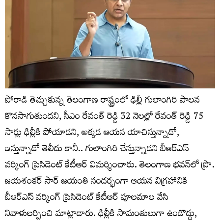
పోరాడి తెచ్చుకున్న తెలంగాణ రాష్ట్రంలో ఢిల్లీ గులాంగిరి పాలన
కొనసాగుతుందని, సీఎం రేవంత్ రెడ్డి 32 నెలల్లో రేవంత్ రెడ్డి 75
సార్లు ఢిల్లీకి పోయాడని, అక్కడ ఆయన యాచిస్తున్నాడో,
ఇస్తున్నాడో తెలీదు కానీ.. గులాంగిరి చేస్తున్నాడని బీఆర్ఎస్
వర్కింగ్ ప్రెసిడెంట్ కేటీఆర్ విమర్శించారు. తెలంగాణ భవన్‌లో ప్రొ.
జయశంకర్ సార్ జయంతి సందర్భంగా ఆయన విగ్రహానికి
బీఆర్ఎస్ వర్కింగ్ ప్రెసిడెంట్ కేటీఆర్ పూలమాల వేసి
నివాళులర్పించి మాట్లాడారు. ఢిల్లీకి సామంతులుగా ఉండొద్దు,