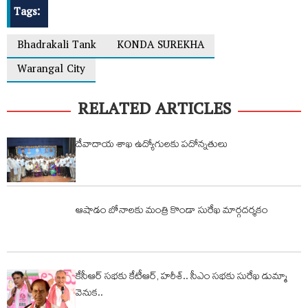
Tags:
Bhadrakali Tank
KONDA SUREKHA
Warangal City
RELATED ARTICLES
దేవాదాయ శాఖ ఉద్యోగులకు పదోన్నతులు
ఆషాడం బోనాలకు మంత్రి కొండా సురేఖ మార్గదర్శకం
కేసీఆర్‌ సభకు కేటీఆర్‌, హరీశ్‌.. సీఎం సభకు సురేఖ డుమ్మా
వెనుక..