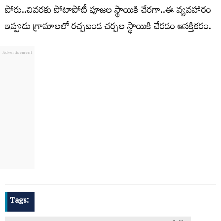
పోరు..చివరకు పోటాపోటీ పూజల స్థాయికి చేరగా..ఈ వ్యవహారం
ఇప్పుడు గ్రామాలలో రచ్చబండ చర్చల స్థాయికి చేరడం ఆసక్తికరం.
Tags: