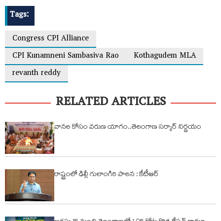
Tags:
Congress CPI Alliance
CPI Kunamneni Sambasiva Rao
Kothagudem MLA
revanth reddy
RELATED ARTICLES
వానల కోసం వరుణ యాగం..తెలంగాణ సర్కార్ నిర్ణయం
రాష్ట్రంలో ఢిల్లీ గులాంగిరి పాలన : కేటీఆర్