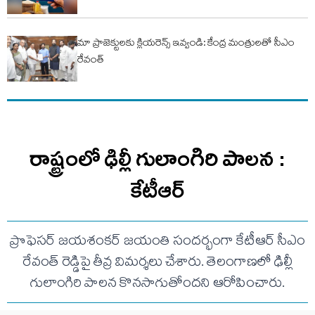
మా ప్రాజెక్టులకు క్లియరెన్స్ ఇవ్వండి: కేంద్ర మంత్రులతో సీఎం
రేవంత్
రాష్ట్రంలో ఢిల్లీ గులాంగిరి పాలన :
కేటీఆర్
ప్రొఫెసర్ జయశంకర్ జయంతి సందర్భంగా కేటీఆర్ సీఎం
రేవంత్ రెడ్డిపై తీవ్ర విమర్శలు చేశారు. తెలంగాణలో ఢిల్లీ
గులాంగిరి పాలన కొనసాగుతోందని ఆరోపించారు.