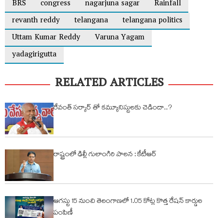
BRS
congress
nagarjuna sagar
Rainfall
revanth reddy
telangana
telangana politics
Uttam Kumar Reddy
Varuna Yagam
yadagirigutta
RELATED ARTICLES
రేవంత్ సర్కార్ తో కమ్యూనిస్టులకు చెడిందా..?
రాష్ట్రంలో ఢిల్లీ గులాంగిరి పాలన : కేటీఆర్
ఆగస్టు 15 నుంచి తెలంగాణలో 1.05 కోట్ల కొత్త రేషన్ కార్డుల
పంపిణీ