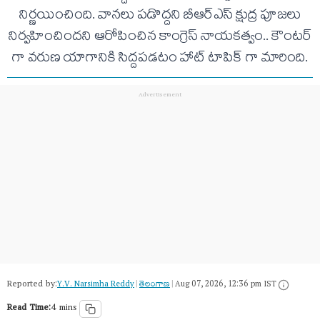
నిర్ణయించింది. వానలు పడొద్దని బీఆర్ఎస్ క్షుద్ర పూజలు
నిర్వహించిందని ఆరోపించిన కాంగ్రెస్ నాయకత్వం.. కౌంటర్
గా వరుణ యాగానికి సిద్దపడటం హాట్ టాపిక్ గా మారింది.
Reported by:
Y.V. Narsimha Reddy
|
తెలంగాణ‌
|
Aug 07, 2026, 12:36 pm IST
Read Time:
4 mins