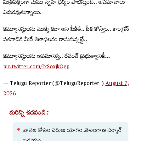
మిత్రపక్షంగా మేము స్నేహ ధర్మం పాటిస్తుంటే.. అవమానాలు
ఎదురవుతున్నాయి.
కమ్యూనిస్టుల‌ను మొక్కే కదా అని పీకితే.. పీక కోస్తాం.. కాంగ్రెస్
పతనానికి మీరే శిలాఫలకం రాసుకున్న‌ట్టే..
క‌మ్యూనిస్టుల‌ను అవ‌మానిస్తే.. రేవంత్ ప్ర‌భుత్వానికీ…
pic.twitter.com/IxSoxjkQep
— Telugu Reporter (@TeluguReporter_)
August 7,
2026
మరిన్ని చదవండి :
వానల కోసం వరుణ యాగం..తెలంగాణ సర్కార్