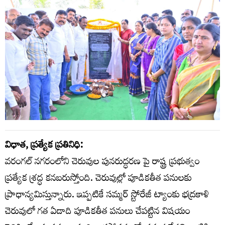
విధాత, ప్రత్యేక ప్రతినిధి:
వరంగల్ నగరంలోని చెరువుల పునరుద్ధరణ పై రాష్ట్ర ప్రభుత్వం
ప్రత్యేక శ్రద్ధ కనబరుస్తోంది. చెరువుల్లో పూడికతీత పనులకు
ప్రాధాన్యమిస్తున్నారు. ఇప్పటికే సమ్మర్ స్టోరేజీ ట్యాంకు భద్రకాళి
చెరువులో గత ఏడాది పూడికతీత పనులు చేపట్టిన విషయం