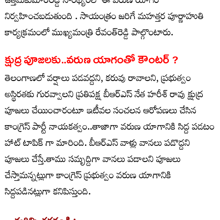
ఉత్తమ్‌కుమార్‌రెడ్డి సారథ్యంలో ఈ వరుణ యాగం
నిర్వహించబడుతుంది . సాయంత్రం జరిగే మహత్తర పూర్ణాహుతి
కార్యక్రమంలో ముఖ్యమంత్రి రేవంత్‌రెడ్డి పాల్గొంటారు.
క్షుద్ర పూజలకు..వరుణ యాగంతో కౌంటర్ ?
తెలంగాణలో వర్షాలు పడవద్దని, కరువు రావాలని, ప్రభుత్వం
అస్థిరతకు గురవ్వాలని ప్రతిపక్ష బీఆర్ఎస్ నేత హరీశ్ రావు క్షుద్ర
పూజలు చేయించారంటూ ఇటీవల సంచలన ఆరోపణలు చేసిన
కాంగ్రెస్ పార్టీ నాయకత్వం..తాజాగా వరుణ యాగానికి సిద్ద పడటం
హాట్ టాపిక్ గా మారింది. బీఆర్ఎస్ వాళ్లు వానలు పడొద్దని
పూజలు చేస్తే.తాము సమృద్దిగా వానలు పడాలని పూజలు
చేస్తామన్నట్లుగా కాంగ్రెస్ ప్రభుత్వం వరుణ యాగానికి
సిద్దపడినట్లుగా కనిపిస్తుంది.