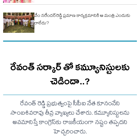
వేం నరేందర్‌రెడ్డి ప్రమాణ కార్యక్రమానికి ఆ మంత్రి ఎందుకు
రాలేదు?
రేవంత్ సర్కార్ తో కమ్యూనిస్టులకు
చెడిందా..?
రేవంత్ రెడ్డి ప్రభుత్వంపై సీపీఐ నేత కూనంనేని
సాంబశివరావు తీవ్ర వ్యాఖ్యలు చేశారు. కమ్యూనిస్టులను
అవమానిస్తే కాంగ్రెస్‌కు రాజకీయంగా నష్టం తప్పదని
హెచ్చరించారు.