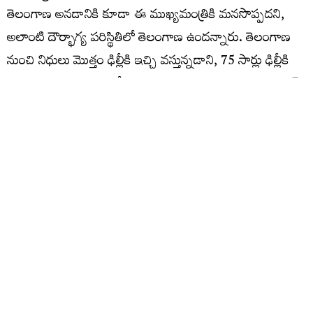
తెలంగాణ అనడానికి కూడా ఈ ముఖ్యమంత్రికి మనసొప్పదని,
అలాంటి దౌర్భాగ్య పరిస్థితిలో తెలంగాణ ఉందన్నారు. తెలంగాణ
నుంచి నిధులు మొత్తం ఢిల్లీకి ఇచ్చి వస్తున్నడాని, 75 సార్లు ఢిల్లీకి
వెళ్లి తెలంగాణకు తెచ్చిందేముంది? అని ప్రశ్నించారు. జయశంకర్
సారు తిరిగివచ్చి ఇలాంటి సన్నాసులకు పాఠాలు చెప్తే
బాగుండన్నారు. అప్పులపై కాంగ్రెస్ నాయకుల తప్పుడు లెక్కలు
చెబుతున్నారని, ఆర్బీఐ చెప్పినా వారికి చెవికెక్కడం లేదు అని,
ఇలాంటి సన్నాసులకు జయశంకర్ సార్ ట్యూషన్ చెప్తే బాగుండేది
అని కేటీఆర్ విమర్శించారు. జీవితంలో జై తెలంగాణ అనని జైపాల్
రెడ్డి మేధావా?, కేశవరావు మేధావి అని రేవంత్ అంటున్నాడని,
మావొళ్ల పేర్లంటే చెప్పకపోతివి.. నీ పక్కకున్న కోదండరాం పేరు
కూడా చెప్పవా? అని కేటీఆర్ సీఎం రేవంత్ ను ప్రశ్నించారు.
తెలంగాణ మిగులు రాష్ట్రమని ఆర్థికవేత్త బీపీఆర్ విఠల్ 1969,