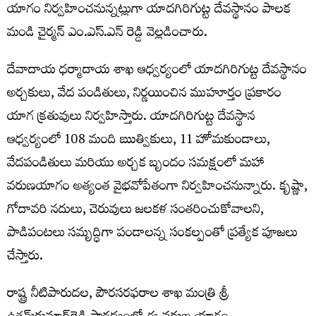
యాగం నిర్వహించనున్నట్లుగా యాదగిరిగుట్ట దేవస్థానం పాలక
మండి చైర్మన్ ఎం.ఎస్.ఎన్ రెడ్డి వెల్లడించారు.
దేవాదాయ ధర్మాదాయ శాఖ ఆధ్వర్యంలో యాదగిరిగుట్ట దేవస్థానం
అర్చకులు, వేద పండితులు, నిర్ణయించిన ముహూర్తం ప్రకారం
యాగ క్రతువులు నిర్వహిస్తారు. యాదగిరిగుట్ట దేవస్థాన
ఆధ్వర్యంలో 108 మంది ఋత్వికులు, 11 హోమకుండాలు,
వేదపండితులు మరియు అర్చక బృందం సమక్షంలో మహా
వరుణయాగం అత్యంత వైభవోపేతంగా నిర్వహించనున్నారు. కృష్ణా,
గోదావరి నదులు, చెరువులు జలకళ సంతరించుకోవాలని,
పాడిపంటలు సమృద్ధిగా పండాలన్న సంకల్పంతో ప్రత్యేక పూజలు
చేస్తారు.
రాష్ట్ర నీటిపారుదల, పౌరసరఫరాల శాఖ మంత్రి శ్రీ