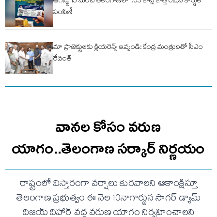
ఆగస్టు 15 నుంచి తెలంగాణలో 1.05 కోట్ల కొత్త రేషన్ కార్డుల
పంపిణీ
మా ప్రాజెక్టులకు క్లియరెన్స్ ఇవ్వండి: కేంద్ర మంత్రులతో సీఎం
రేవంత్
వానల కోసం వరుణ
యాగం..తెలంగాణ సర్కార్ నిర్ణయం
రాష్ట్రంలో విస్తారంగా వర్షాలు కురవాలని ఆకాంక్షిస్తూ
తెలంగాణ ప్రభుత్వం ఈ నెల 10నాగార్జున సాగర్ డ్యామ్
విజయ్ విహార్ వద్ద వరుణ యాగం నిర్వహించాలని