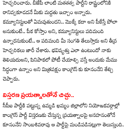
హెచ్చరించారు. బీజేపీ లాంటి మతతత్వ పార్టీని రాష్ట్రంలోనికి
రానివ్వకూడదనే మీకు మద్దతు ఇచ్చాం అన్నారు.
కమ్యూనిస్టులతో ఏమవుతుందని.. మొక్కే కదా అని పీకేస్తే పోలా
అనుకుంటే.. పీక కోస్తాం అని, కమ్యూనిస్టులు పదిమంది
ఉన్నారనుకుంటే.. ఆ పదిమంది మీ సంగతి తేలుస్తారు అని తీవ్ర
హెచ్చరికలు జారీ చేశారు. భవిష్యత్తు ఎలా ఉంటుందో నాకు
తెలియదుఅని, పినిపాకలో పోటీ చేయాల్సి వస్తే అందుకు మేము
సిద్ధంగా ఉన్నాం అని మిత్రపక్షం కాంగ్రెస్ కు కూనంనేని తేల్చి
చెప్పారు.
విస్తరణ ప్రయత్నాలతోనే చిచ్చు..
సీపీఐ పార్టీకి పట్టున్న ఉమ్మడి ఖమ్మం జిల్లాలోని నియోజకవర్గాల్లో
కాంగ్రెస్ పార్టీ విస్తరణకు చేస్తున్న ప్రయత్నాలపై అసహనంతోనే
కూనంనేని సాంబశివరావు ఆ పార్టీపై మండిపడినట్లుగా తెలుస్తుంది.