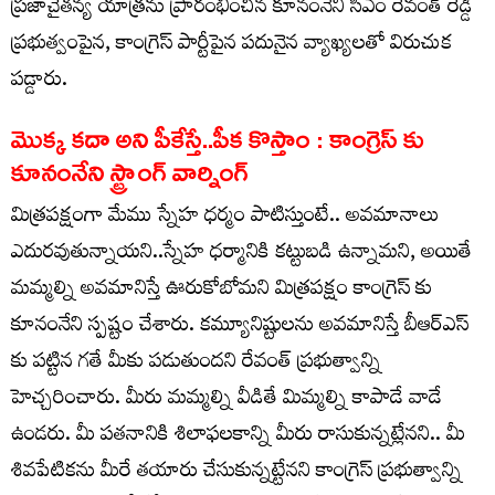
ప్రజాచైతన్య యాత్రను ప్రారంభించిన కూనంనేని సీఎం రేవంత్ రెడ్డి
ప్రభుత్వంపైన, కాంగ్రెస్ పార్టీపైన పదునైన వ్యాఖ్యలతో విరుచుక
పడ్డారు.
మొక్క కదా అని పీకేస్తే..పీక కొస్తాం : కాంగ్రెస్ కు
కూనంనేని స్ట్రాంగ్ వార్నింగ్
మిత్రపక్షంగా మేము స్నేహ ధర్మం పాటిస్తుంటే.. అవమానాలు
ఎదురవుతున్నాయని..స్నేహ ధర్మానికి కట్టుబడి ఉన్నామని, అయితే
మమ్మల్ని అవమానిస్తే ఊరుకోబోమని మిత్రపక్షం కాంగ్రెస్ కు
కూనంనేని స్పష్టం చేశారు. కమ్యూనిష్టులను అవమానిస్తే బీఆర్ఎస్
కు పట్టిన గతే మీకు పడుతుందని రేవంత్ ప్రభుత్వాన్ని
హెచ్చరించారు. మీరు మమ్మల్ని వీడితే మిమ్మల్ని కాపాడే వాడే
ఉండరు. మీ పతనానికి శిలాఫలకాన్ని మీరు రాసుకున్నట్లేనని.. మీ
శివపేటికను మీరే తయారు చేసుకున్నట్టేనని కాంగ్రెస్ ప్రభుత్వాన్ని