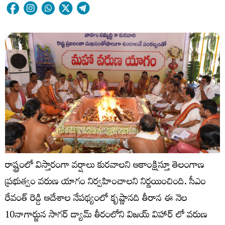
రాష్ట్రంలో విస్తారంగా వర్షాలు కురవాలని ఆకాంక్షిస్తూ తెలంగాణ
ప్రభుత్వం వరుణ యాగం నిర్వహించాలని నిర్ణయించింది. సీఎం
రేవంత్ రెడ్డి ఆదేశాల నేపథ్యంలో కృష్ణానది తీరాన ఈ నెల
10నాగార్జున సాగర్ డ్యామ్ తీరంలోని విజయ్ విహార్ లో వరుణ