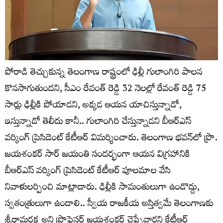
పోరాడి తెచ్చుకున్న తెలంగాణ రాష్ట్రంలో ఢిల్లీ గులాంగిరి పాలన
కొనసాగుతుందని, సీఎం రేవంత్ రెడ్డి 32 నెలల్లో రేవంత్ రెడ్డి 75
సార్లు ఢిల్లీకి పోయాడని, అక్కడ ఆయన యాచిస్తున్నాడో,
ఇస్తున్నాడో తెలీదు కానీ.. గులాంగిరి చేస్తున్నాడని బీఆర్ఎస్
వర్కింగ్ ప్రెసిడెంట్ కేటీఆర్ విమర్శించారు. తెలంగాణ భవన్‌లో ప్రొ.
జయశంకర్ సార్ జయంతి సందర్భంగా ఆయన విగ్రహానికి
బీఆర్ఎస్ వర్కింగ్ ప్రెసిడెంట్ కేటీఆర్ పూలమాల వేసి
నివాళులర్పించి మాట్లాడారు. ఢిల్లీకి సామంతులుగా ఉండొద్దు,
స్వతంత్రులుగా ఉండాలి.. స్వీయ రాజకీయ అస్తిత్వమే తెలంగాణకు
శ్రీరామరక్ష అని ప్రొఫెసర్ జయశంకర్ చెప్పేవారని కేటీఆర్