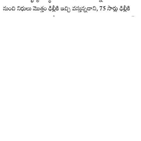
నుంచి నిధులు మొత్తం ఢిల్లీకి ఇచ్చి వస్తున్నడాని, 75 సార్లు ఢిల్లీకి
వెళ్లి తెలంగాణకు తెచ్చిందేముంది? అని ప్రశ్నించారు. జయశంకర్
సారు తిరిగివచ్చి ఇలాంటి సన్నాసులకు పాఠాలు చెప్తే
బాగుండన్నారు. అప్పులపై కాంగ్రెస్ నాయకుల తప్పుడు లెక్కలు
చెబుతున్నారని, ఆర్బీఐ చెప్పినా వారికి చెవికెక్కడం లేదు అని,
ఇలాంటి సన్నాసులకు జయశంకర్ సార్ ట్యూషన్ చెప్తే బాగుండేది
అని కేటీఆర్ విమర్శించారు. జీవితంలో జై తెలంగాణ అనని జైపాల్
రెడ్డి మేధావా?, కేశవరావు మేధావి అని రేవంత్ అంటున్నాడని,
మావొళ్ల పేర్లంటే చెప్పకపోతివి.. నీ పక్కకున్న కోదండరాం పేరు
కూడా చెప్పవా? అని కేటీఆర్ సీఎం రేవంత్ ను ప్రశ్నించారు.
తెలంగాణ మిగులు రాష్ట్రమని ఆర్థికవేత్త బీపీఆర్ విఠల్ 1969,
2001లో కేస్ స్టడీ రాశారని, నీళ్లు, నిధులు పుష్కలంగా ఉన్న రాష్ట్రం
మనదని, నీళ్లున్నా ముఖ్యమంత్రి పంపులు ఆన్ చెయ్యడం లేదని