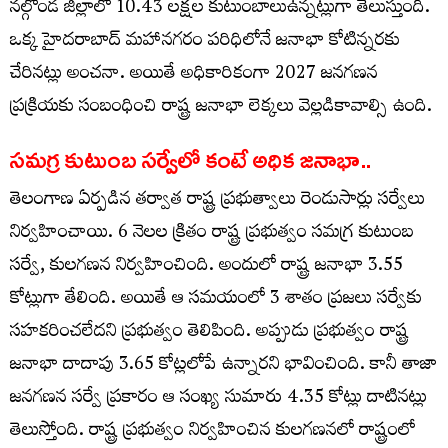
నల్గొండ జిల్లాలో 10.43 లక్షల కుటుంబాలుఉన్నట్లుగా తెలుస్తుంది.
ఒక్క హైదరాబాద్ మహానగరం పరిధిలోనే జనాభా కోటిన్నరకు
చేరినట్లు అంచనా. అయితే అధికారికంగా 2027 జనగణన
ప్రక్రియకు సంబంధించి రాష్ట్ర జనాభా లెక్కలు వెల్లడికావాల్సి ఉంది.
సమగ్ర కుటుంబ సర్వేలో కంటే అధిక జనాభా..
తెలంగాణ ఏర్పడిన తర్వాత రాష్ట్ర ప్రభుత్వాలు రెండుసార్లు సర్వేలు
నిర్వహించాయి. 6 నెలల క్రితం రాష్ట్ర ప్రభుత్వం సమగ్ర కుటుంబ
సర్వే, కులగణన నిర్వహించింది. అందులో రాష్ట్ర జనాభా 3.55
కోట్లుగా తేలింది. అయితే ఆ సమయంలో 3 శాతం ప్రజలు సర్వేకు
సహకరించలేదని ప్రభుత్వం తెలిపింది. అప్పుడు ప్రభుత్వం రాష్ట్ర
జనాభా దాదాపు 3.65 కోట్లలోపే ఉన్నారని భావించింది. కానీ తాజా
జనగణన సర్వే ప్రకారం ఆ సంఖ్య సుమారు 4.35 కోట్లు దాటినట్లు
తెలుస్తోంది. రాష్ట్ర ప్రభుత్వం నిర్వహించిన కులగణనలో రాష్ట్రంలో