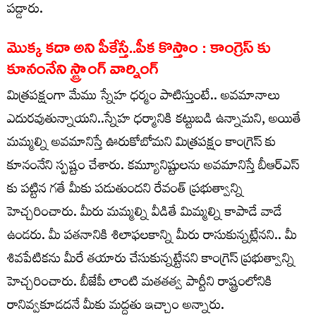
పడ్డారు.
మొక్క కదా అని పీకేస్తే..పీక కొస్తాం : కాంగ్రెస్ కు
కూనంనేని స్ట్రాంగ్ వార్నింగ్
మిత్రపక్షంగా మేము స్నేహ ధర్మం పాటిస్తుంటే.. అవమానాలు
ఎదురవుతున్నాయని..స్నేహ ధర్మానికి కట్టుబడి ఉన్నామని, అయితే
మమ్మల్ని అవమానిస్తే ఊరుకోబోమని మిత్రపక్షం కాంగ్రెస్ కు
కూనంనేని స్పష్టం చేశారు. కమ్యూనిష్టులను అవమానిస్తే బీఆర్ఎస్
కు పట్టిన గతే మీకు పడుతుందని రేవంత్ ప్రభుత్వాన్ని
హెచ్చరించారు. మీరు మమ్మల్ని వీడితే మిమ్మల్ని కాపాడే వాడే
ఉండరు. మీ పతనానికి శిలాఫలకాన్ని మీరు రాసుకున్నట్లేనని.. మీ
శివపేటికను మీరే తయారు చేసుకున్నట్టేనని కాంగ్రెస్ ప్రభుత్వాన్ని
హెచ్చరించారు. బీజేపీ లాంటి మతతత్వ పార్టీని రాష్ట్రంలోనికి
రానివ్వకూడదనే మీకు మద్దతు ఇచ్చాం అన్నారు.