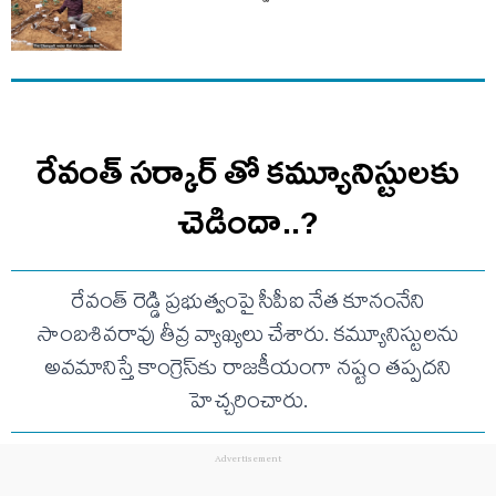
రేవంత్ సర్కార్ తో కమ్యూనిస్టులకు
చెడిందా..?
రేవంత్ రెడ్డి ప్రభుత్వంపై సీపీఐ నేత కూనంనేని
సాంబశివరావు తీవ్ర వ్యాఖ్యలు చేశారు. కమ్యూనిస్టులను
అవమానిస్తే కాంగ్రెస్‌కు రాజకీయంగా నష్టం తప్పదని
హెచ్చరించారు.