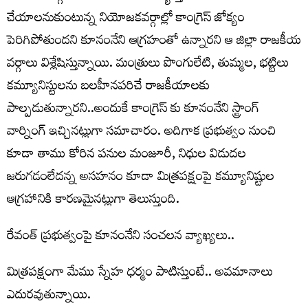
చేయాలనుకుంటున్న నియోజకవర్గాల్లో కాంగ్రెస్ జోక్యం
పెరిగిపోతుందని కూనంనేని ఆగ్రహంతో ఉన్నారని ఆ జిల్లా రాజకీయ
వర్గాలు విశ్లేషిస్తున్నాయి. మంత్రులు పొంగులేటి, తుమ్మల, భట్టిలు
కమ్యూనిస్టులను బలహీనపరిచే రాజకీయాలకు
పాల్పడుతున్నారని..అందుకే కాంగ్రెస్ కు కూనంనేని స్ట్రాంగ్
వార్నింగ్ ఇచ్చినట్లుగా సమాచారం. అదిగాక ప్రభుత్వం నుంచి
కూడా తాము కోరిన పనుల మంజూరీ, నిధుల విడుదల
జరుగడంలేదన్న అసహనం కూడా మిత్రపక్షంపై కమ్యూనిష్టుల
ఆగ్రహానికి కారణమైనట్లుగా తెలుస్తుంది.
రేవంత్ ప్ర‌భుత్వంపై కూనంనేని సంచ‌ల‌న వ్యాఖ్య‌లు..
మిత్రపక్షంగా మేము స్నేహ ధర్మం పాటిస్తుంటే.. అవమానాలు
ఎదురవుతున్నాయి.