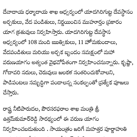
దేవాదాయ ధర్మాదాయ శాఖ ఆధ్వర్యంలో యాదగిరిగుట్ట దేవస్థానం
అర్చకులు, వేద పండితులు, నిర్ణయించిన ముహూర్తం ప్రకారం
యాగ క్రతువులు నిర్వహిస్తారు. యాదగిరిగుట్ట దేవస్థాన
ఆధ్వర్యంలో 108 మంది ఋత్వికులు, 11 హోమకుండాలు,
వేదపండితులు మరియు అర్చక బృందం సమక్షంలో మహా
వరుణయాగం అత్యంత వైభవోపేతంగా నిర్వహించనున్నారు. కృష్ణా,
గోదావరి నదులు, చెరువులు జలకళ సంతరించుకోవాలని,
పాడిపంటలు సమృద్ధిగా పండాలన్న సంకల్పంతో ప్రత్యేక పూజలు
చేస్తారు.
రాష్ట్ర నీటిపారుదల, పౌరసరఫరాల శాఖ మంత్రి శ్రీ
ఉత్తమ్‌కుమార్‌రెడ్డి సారథ్యంలో ఈ వరుణ యాగం
నిర్వహించబడుతుంది . సాయంత్రం జరిగే మహత్తర పూర్ణాహుతి