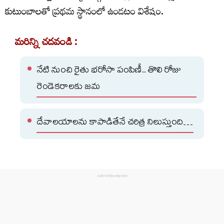
కుటుంబాలతో ప్రథమ స్థానంలో ఉండటం విశేషం.
మరిన్ని చదవండి :
నేటి నుంచి రైతు భరోసా పంపిణీ.. తొలి రోజు
రెండెకరాలకు జమ
దేవాలయాలను కాపాడితేనే చరిత్ర నిలుస్తుంది…