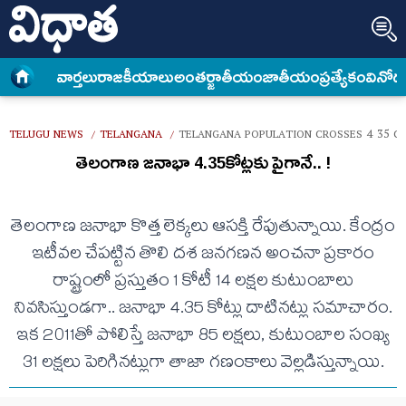
వార్త‌లు
రాజకీయాలు
అంత‌ర్జాతీయం
జాతీయం
ప్రత్యేకం
వినోద
TELUGU NEWS
TELANGANA
TELANGANA POPULATION CROSSES 4 35 CR
/
/
తెలంగాణ జనాభా 4.35కోట్లకు పైగానే.. !
తెలంగాణ జనాభా కొత్త లెక్కలు ఆసక్తి రేపుతున్నాయి. కేంద్రం
ఇటీవల చేపట్టిన తొలి దశ జనగణన అంచనా ప్రకారం
రాష్ట్రంలో ప్రస్తుతం 1 కోటీ 14 లక్షల కుటుంబాలు
నివసిస్తుండగా.. జనాభా 4.35 కోట్లు దాటినట్లు సమాచారం.
ఇక 2011తో పోలిస్తే జనాభా 85 లక్షలు, కుటుంబాల సంఖ్య
31 లక్షలు పెరిగినట్లుగా తాజా గణంకాలు వెల్లడిస్తున్నాయి.