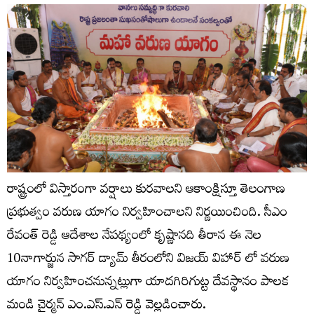
రాష్ట్రంలో విస్తారంగా వర్షాలు కురవాలని ఆకాంక్షిస్తూ తెలంగాణ
ప్రభుత్వం వరుణ యాగం నిర్వహించాలని నిర్ణయించింది. సీఎం
రేవంత్ రెడ్డి ఆదేశాల నేపథ్యంలో కృష్ణానది తీరాన ఈ నెల
10నాగార్జున సాగర్ డ్యామ్ తీరంలోని విజయ్ విహార్ లో వరుణ
యాగం నిర్వహించనున్నట్లుగా యాదగిరిగుట్ట దేవస్థానం పాలక
మండి చైర్మన్ ఎం.ఎస్.ఎన్ రెడ్డి వెల్లడించారు.