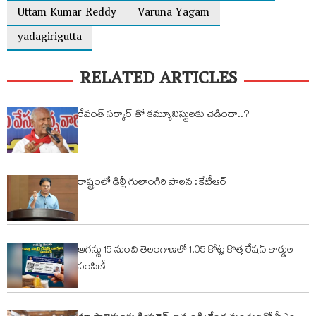
Uttam Kumar Reddy
Varuna Yagam
yadagirigutta
RELATED ARTICLES
రేవంత్ సర్కార్ తో కమ్యూనిస్టులకు చెడిందా..?
రాష్ట్రంలో ఢిల్లీ గులాంగిరి పాలన : కేటీఆర్
ఆగస్టు 15 నుంచి తెలంగాణలో 1.05 కోట్ల కొత్త రేషన్ కార్డుల
పంపిణీ