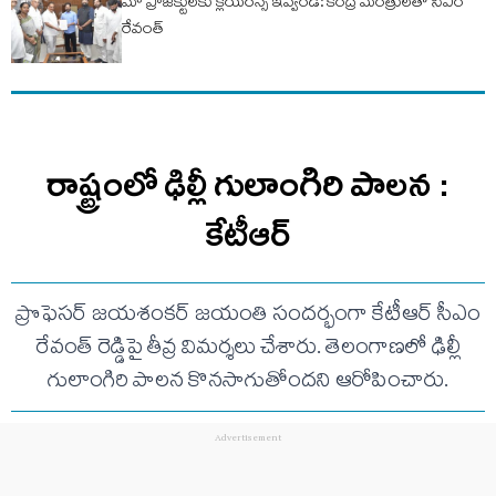
మా ప్రాజెక్టులకు క్లియరెన్స్ ఇవ్వండి: కేంద్ర మంత్రులతో సీఎం
రేవంత్
రాష్ట్రంలో ఢిల్లీ గులాంగిరి పాలన :
కేటీఆర్
ప్రొఫెసర్ జయశంకర్ జయంతి సందర్భంగా కేటీఆర్ సీఎం
రేవంత్ రెడ్డిపై తీవ్ర విమర్శలు చేశారు. తెలంగాణలో ఢిల్లీ
గులాంగిరి పాలన కొనసాగుతోందని ఆరోపించారు.