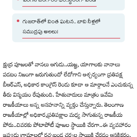
పెరిగిన బంగారం ధర..స్థిరంగా వెండి
గుజరాత్‌లో వింత ఘటన.. బావి నీళ్లలో
సముద్రపు అలలు!
క్షుద్ర పూజలతో వానలు ఆగుడు..యజ్ఞ, యాగాలకు వానాలు
పడటం నిజంగా జరుగుతుందో లేదోగాని ఆశ్చర్యంగా ప్రతిపక్ష
బీఆర్ఎస్, అధికార కాంగ్రెస్ రెండు కూడా ఆ మార్గాలనే ఎంచుకున్న
తీరు విస్మయం రేపుతుంది. హేతువాదులు మాత్రం ఇవేమి
రాజకీయాలు అన్న అసహనాన్ని వ్యక్తం చేస్తున్నారు. తెలంగాణ
రాజకీయాల్లో అధికార,ప్రతిపక్షాల మధ్య సాగుతున్న రాజకీయ
పోరు..చివరకు పోటాపోటీ పూజల స్థాయికి చేరగా..ఈ వ్యవహారం
ఇప్పుడు గ్రామాలలో రచ్చబండ చర్చల స్థాయికి చేరడం ఆసక్తికరం.