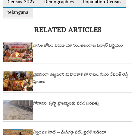
Census 2027
Demographics
Population Census
telangana
RELATED ARTICLES
వానల కోసం వరుణ యాగం..తెలంగాణ సర్కార్ నిర్ణయం
వైభవంగా ఉజ్జయిని మహంకాళి బోనాలు.. సీఎం రేవంత్ రెడ్డి
పూజలు
గోదావరి, కృష్ణా ప్రాజెక్టులకు వరద పరవళ్లు
ఎల్లంపల్లి హిట్ – మేడిగడ్డ ఫట్..వైరల్ వీడియో