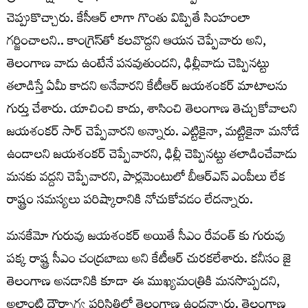
చెప్పుకొచ్చారు. కేసీఆర్ లాగా గొంతు విప్పితే సింహంలా
గర్జించాలని.. కాంగ్రెస్‌తో కలవొద్దని ఆయన చెప్పేవారు అని,
తెలంగాణ వాడు ఉంటేనే పనవుతుందని, ఢిల్లీవాడు చెప్పినట్టు
తలాడిస్తే ఏమీ కాదని అనేవారని కేటీఆర్ జయశంకర్ మాటాలను
గుర్తు చేశారు. యాచించి కాదు, శాసించి తెలంగాణ తెచ్చుకోవాలని
జయశంకర్ సార్ చెప్పేవారని అన్నారు. ఎట్టికైనా, మట్టికైనా మనోడే
ఉండాలని జయశంకర్ చెప్పేవారని, ఢిల్లీ చెప్పినట్టు తలాడించేవాడు
మనకు వద్దని చెప్పేవారని, పార్లమెంటులో బీఆర్ఎస్ ఎంపీలు లేక
రాష్ట్రం సమస్యలు పరిష్కారానికి నోచుకోవడం లేదన్నారు.
మనకేమో గురువు జయశంకర్ అయితే సీఎం రేవంత్ కు గురువు
పక్క రాష్ట్ర సీఎం చంద్రబాబు అని కేటీఆర్ చురకలేశారు. కనీసం జై
తెలంగాణ అనడానికి కూడా ఈ ముఖ్యమంత్రికి మనసొప్పదని,
అలాంటి దౌర్భాగ్య పరిస్థితిలో తెలంగాణ ఉందన్నారు. తెలంగాణ