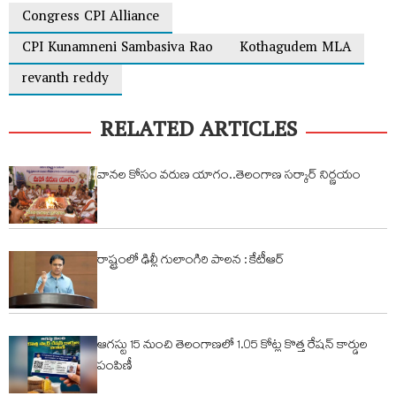
Congress CPI Alliance
CPI Kunamneni Sambasiva Rao
Kothagudem MLA
revanth reddy
RELATED ARTICLES
వానల కోసం వరుణ యాగం..తెలంగాణ సర్కార్ నిర్ణయం
రాష్ట్రంలో ఢిల్లీ గులాంగిరి పాలన : కేటీఆర్
ఆగస్టు 15 నుంచి తెలంగాణలో 1.05 కోట్ల కొత్త రేషన్ కార్డుల
పంపిణీ