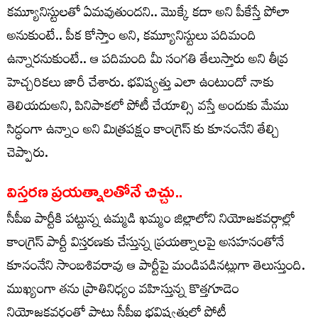
కమ్యూనిస్టులతో ఏమవుతుందని.. మొక్కే కదా అని పీకేస్తే పోలా
అనుకుంటే.. పీక కోస్తాం అని, కమ్యూనిస్టులు పదిమంది
ఉన్నారనుకుంటే.. ఆ పదిమంది మీ సంగతి తేలుస్తారు అని తీవ్ర
హెచ్చరికలు జారీ చేశారు. భవిష్యత్తు ఎలా ఉంటుందో నాకు
తెలియదుఅని, పినిపాకలో పోటీ చేయాల్సి వస్తే అందుకు మేము
సిద్ధంగా ఉన్నాం అని మిత్రపక్షం కాంగ్రెస్ కు కూనంనేని తేల్చి
చెప్పారు.
విస్తరణ ప్రయత్నాలతోనే చిచ్చు..
సీపీఐ పార్టీకి పట్టున్న ఉమ్మడి ఖమ్మం జిల్లాలోని నియోజకవర్గాల్లో
కాంగ్రెస్ పార్టీ విస్తరణకు చేస్తున్న ప్రయత్నాలపై అసహనంతోనే
కూనంనేని సాంబశివరావు ఆ పార్టీపై మండిపడినట్లుగా తెలుస్తుంది.
ముఖ్యంగా తను ప్రాతినిధ్యం వహిస్తున్న కొత్తగూడెం
నియోజకవర్గంతో పాటు సీపీఐ భవిష్యత్తులో పోటీ