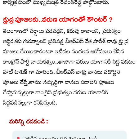
కార్యక్రమంలో ముఖ్యమంత్రి రేవంత్‌రెడ్డి పాల్గొంటారు.
క్షుద్ర పూజలకు..వరుణ యాగంతో కౌంటర్ ?
తెలంగాణలో వర్షాలు పడవద్దని, కరువు రావాలని, ప్రభుత్వం
అస్థిరతకు గురవ్వాలని ప్రతిపక్ష బీఆర్ఎస్ నేత హరీశ్ రావు క్షుద్ర
పూజలు చేయించారంటూ ఇటీవల సంచలన ఆరోపణలు చేసిన
కాంగ్రెస్ పార్టీ నాయకత్వం..తాజాగా వరుణ యాగానికి సిద్ద పడటం
హాట్ టాపిక్ గా మారింది. బీఆర్ఎస్ వాళ్లు వానలు పడొద్దని
పూజలు చేస్తే.తాము సమృద్దిగా వానలు పడాలని పూజలు
చేస్తామన్నట్లుగా కాంగ్రెస్ ప్రభుత్వం వరుణ యాగానికి
సిద్దపడినట్లుగా కనిపిస్తుంది.
మరిన్ని చదవండి :