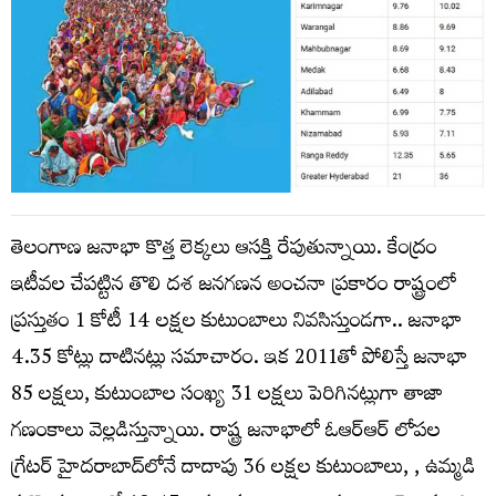
తెలంగాణ జనాభా కొత్త లెక్కలు ఆసక్తి రేపుతున్నాయి. కేంద్రం
ఇటీవల చేపట్టిన తొలి దశ జనగణన అంచనా ప్రకారం రాష్ట్రంలో
ప్రస్తుతం 1 కోటీ 14 లక్షల కుటుంబాలు నివసిస్తుండగా.. జనాభా
4.35 కోట్లు దాటినట్లు సమాచారం. ఇక 2011తో పోలిస్తే జనాభా
85 లక్షలు, కుటుంబాల సంఖ్య 31 లక్షలు పెరిగినట్లుగా తాజా
గణంకాలు వెల్లడిస్తున్నాయి. రాష్ట్ర జనాభాలో ఓఆర్‌ఆర్ లోపల
గ్రేటర్ హైదరాబాద్‌లోనే దాదాపు 36 లక్షల కుటుంబాలు, , ఉమ్మడి