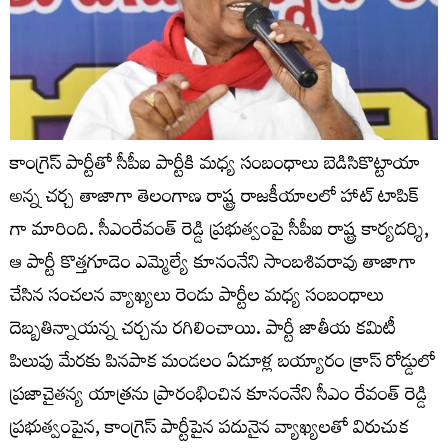
కాంగ్రెస్ పార్టీతో సీపీఐ పార్టీకి మధ్య సంబంధాలు బెడిసికొట్టాయా
అన్న చర్చ తాజాగా తెలంగాణ రాష్ట్ర రాజకీయాలలో హాట్ టాపిక్
గా మారింది. సీఎంరేవంత్ రెడ్డి ప్ర‌భుత్వంపై సీపీఐ రాష్ట్ర కార్యదర్శి,
ఆ పార్టీ కొత్తగూడెం ఎమ్మెల్యే కూనంనేని సాంబశివరావు తాజాగా
చేసిన సంచ‌లన వ్యాఖ్యలు రెండు పార్టీల మధ్య సంబంధాలు
దెబ్బతిన్నాయన్న చర్చను రగిలించాయి. పార్టీ జాతీయ కమిటీ
పిలుపు మేరకు పినపాక మండలం ఏడూళ్ల బయ్యారం క్రాస్ రోడ్డులో
ప్రజాచైతన్య యాత్రను ప్రారంభించిన కూనంనేని సీఎం రేవంత్ రెడ్డి
ప్రభుత్వంపైన, కాంగ్రెస్ పార్టీపైన పదునైన వ్యాఖ్యలతో విరుచుక