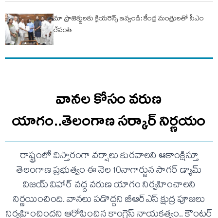
మా ప్రాజెక్టులకు క్లియరెన్స్ ఇవ్వండి: కేంద్ర మంత్రులతో సీఎం
రేవంత్
వానల కోసం వరుణ
యాగం..తెలంగాణ సర్కార్ నిర్ణయం
రాష్ట్రంలో విస్తారంగా వర్షాలు కురవాలని ఆకాంక్షిస్తూ
తెలంగాణ ప్రభుత్వం ఈ నెల 10నాగార్జున సాగర్ డ్యామ్
విజయ్ విహార్ వద్ద వరుణ యాగం నిర్వహించాలని
నిర్ణయించింది. వానలు పడొద్దని బీఆర్ఎస్ క్షుద్ర పూజలు
నిర్వహించిందని ఆరోపించిన కాంగ్రెస్ నాయకత్వం.. కౌంటర్