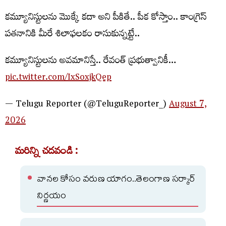
కమ్యూనిస్టుల‌ను మొక్కే కదా అని పీకితే.. పీక కోస్తాం.. కాంగ్రెస్
పతనానికి మీరే శిలాఫలకం రాసుకున్న‌ట్టే..
క‌మ్యూనిస్టుల‌ను అవ‌మానిస్తే.. రేవంత్ ప్ర‌భుత్వానికీ…
pic.twitter.com/IxSoxjkQep
— Telugu Reporter (@TeluguReporter_)
August 7,
2026
మరిన్ని చదవండి :
వానల కోసం వరుణ యాగం..తెలంగాణ సర్కార్
నిర్ణయం