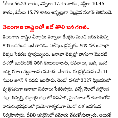
బీసీలు 56.33 శాతం, ఎస్సీలు 17.43 శాతం, ఎస్టీలు 10.45
శాతం, ఓసీలు 15.79 శాతం ఉన్నట్లుగా వెల్లడైన సంగతి తెలిసిందే.
తెలంగాణ రాష్ట్రంలో ఇదే తొలి జన గణన..
తెలంగాణ రాష్ట్రం ఏర్పాటు తర్వాతా కేంద్రం నుంచి జరుగుతున్న
తొలి జనగణన ఇదే కావడం విశేషం. ప్రస్తుతం తొలి దశ జనాభా
లెక్కల సేకరణ పూర్తయ్యింది. జనాభా లెక్కల్లో భాగంగా మొదటి
దశలో ఇంటింటికీ తిరిగి కుటుంబాలను, భవనాలు, ఇళ్లు, ఇతర
అన్ని రకాల కట్టడాలను నమోదు చేశారు. ఈ ప్రక్రియను మే 11
నుంచి జూన్​ 9 వరకు జరిపారు. రెండో దశలో 2027 ఫిబ్రవరిలో
వ్యక్తిగతంగా జనాభా వివరాలు సేకరిస్తారు. వచ్చే నెలలో నల్లొండ
జిల్లా తిప్పర్తి, భద్రాద్రి జిల్లాలో పినపాక, హైదరాబాద్​ శివారులోని
రామచంద్రపురంలో ప్రయోగాత్మకంగా రెండో దశ జనగణన
నిర్వహిస్తారు. దీనిని ఆన్​లైన్​లో నమోదు చేసుకోనున్నారు. అయితే