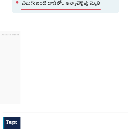
ఎలుగుబంటి దాడిలో.. అన్నాచెల్లెళ్లు మృతి
Tags: