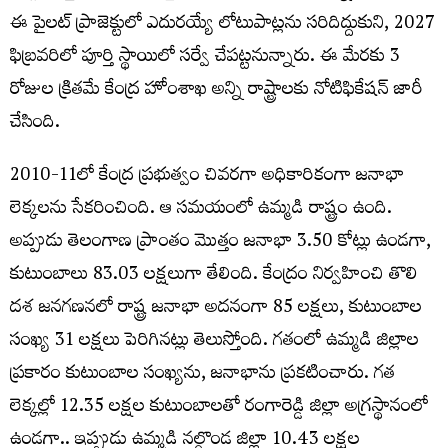
ఈ పైలట్‌ ప్రాజెక్టులో ఎదురయ్యే లోటుపాట్లను సరిదిద్దుకుని, 2027
ఫిబ్రవరిలో పూర్తి స్థాయిలో సర్వే చేపట్టనున్నారు. ఈ మేరకు 3
రోజుల క్రితమే కేంద్ర హోంశాఖ అన్ని రాష్ట్రాలకు నోటిఫికేషన్‌ జారీ
చేసింది.
2010-11లో కేంద్ర ప్రభుత్వం చివరగా అధికారికంగా జనాభా
లెక్కలను సేకరించింది. ఆ సమయంలో ఉమ్మడి రాష్ట్రం ఉంది.
అప్పుడు తెలంగాణ ప్రాంతం మొత్తం జనాభా 3.50 కోట్లు ఉండగా,
కుటుంబాలు 83.03 లక్షలుగా తేలింది. కేంద్రం నిర్వహించి తొలి
దశ జనగణనలో రాష్ట్ర జనాభా అదనంగా 85 లక్షలు, కుటుంబాల
సంఖ్య 31 లక్షలు పెరిగినట్లు తెలుస్తోంది. గతంలో ఉమ్మడి జిల్లాల
ప్రకారం కుటుంబాల సంఖ్యను, జనాభాను ప్రకటించారు. గత
లెక్కల్లో 12.35 లక్షల కుటుంబాలతో రంగారెడ్డి జిల్లా అగ్రస్థానంలో
ఉండగా.. ఇప్పుడు ఉమ్మడి నల్గొండ జిల్లా 10.43 లక్షల