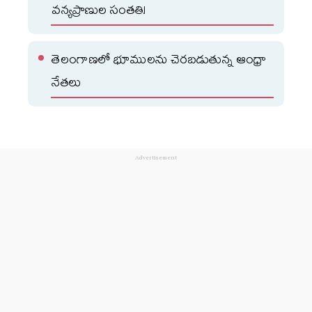
వన్యప్రాణుల సంతతి!
తెలంగాణలో భూములను చెరబడుతున్న ఆంధ్రా
నేతలు