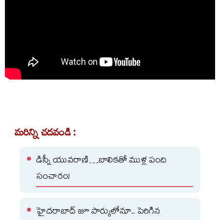
మరిన్ని చదవండి :
డిస్నీ యువరాణి…బాలికతో ముళ్ల పంది
సంచారం!
హైదరాబాద్ జూ పార్కులోనూ.. పెరిగిన