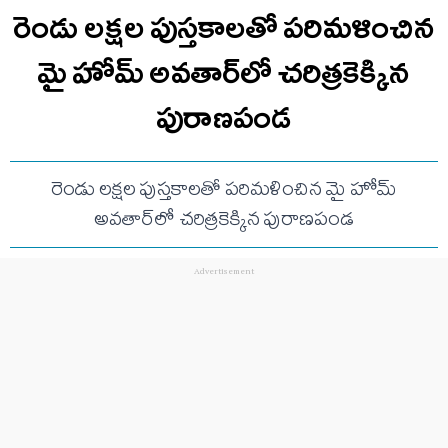
రెండు లక్షల పుస్తకాలతో పరిమళించిన
మై హోమ్ అవతార్‌లో చరిత్రకెక్కిన
పురాణపండ
రెండు లక్షల పుస్తకాలతో పరిమళించిన మై హోమ్
అవతార్‌లో చరిత్రకెక్కిన పురాణపండ