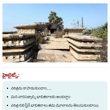
హైలైట్స్:
చరిత్రను కాపాడుకుందాం…
మన వారసత్వాన్ని భావితరాలకు అందిద్దాం
చరిత్ర నిలిస్తేనే భావితరాలు తమ మూలాలను తెలుసుకుంటాయి