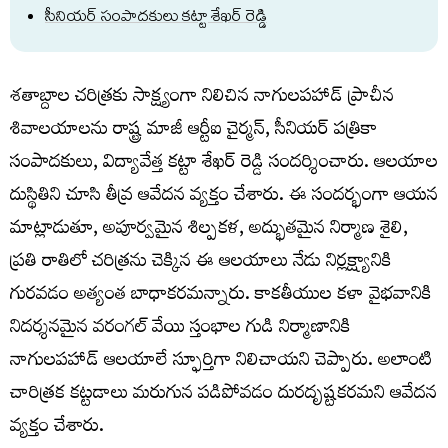
సీనియర్ సంపాదకులు కట్టా శేఖర్ రెడ్డి
శతాబ్దాల చరిత్రకు సాక్ష్యంగా నిలిచిన నాగులపహాడ్ ప్రాచీన
శివాలయాలను రాష్ట్ర మాజీ ఆర్టీఐ చైర్మన్, సీనియర్ పత్రికా
సంపాదకులు, విద్యావేత్త కట్టా శేఖర్ రెడ్డి సందర్శించారు. ఆలయాల
దుస్థితిని చూసి తీవ్ర ఆవేదన వ్యక్తం చేశారు. ఈ సందర్భంగా ఆయన
మాట్లాడుతూ, అపూర్వమైన శిల్పకళ, అద్భుతమైన నిర్మాణ శైలి,
ప్రతి రాతిలో చరిత్రను చెక్కిన ఈ ఆలయాలు నేడు నిర్లక్ష్యానికి
గురవడం అత్యంత బాధాకరమన్నారు. కాకతీయుల కళా వైభవానికి
నిదర్శనమైన వరంగల్ వేయి స్తంభాల గుడి నిర్మాణానికి
నాగులపహాడ్ ఆలయాలే స్ఫూర్తిగా నిలిచాయని చెప్పారు. అలాంటి
చారిత్రక కట్టడాలు మరుగున పడిపోవడం దురదృష్టకరమని ఆవేదన
వ్యక్తం చేశారు.