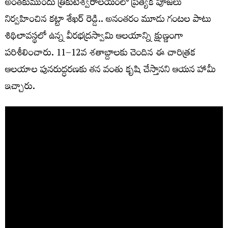
అంతకుముందు త్రికుటేశ్వరాలయంలో ప్రత్యేక పూజలు
నిర్వహించిన కట్టా శేఖర్ రెడ్డి.. అనంతరం మూడు గంటల పాటు
శిథిలావస్థలో ఉన్న వీరభద్రస్వామి ఆలయాన్ని క్షుణ్ణంగా
పరిశీలించారు. 11–12వ శతాబ్దాలకు చెందిన ఈ చారిత్రక
ఆలయాల పునరుద్ధరణకు తన వంతు కృషి చేస్తానని ఆయన హామీ
ఇచ్చారు.