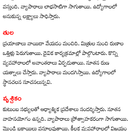
వస్తుంది. వ్యాపారాలు లాభసాటిగా సాగుతాయి. ఉద్యోగాలలో
అనుకున్న లక్ష్యాలు సాధిస్తారు.
తుల
ప్రయాణాలు వాయిదా వేయడం మంచిది. మిత్రుల నుంచి రుణాల
ఒత్తిళ్లు పెరుగుతాయి. దైవిక కార్యక్రమాల్లో పాల్గొంటారు. కొన్ని
వ్యవహారాలలో అవాంతరాలు ఏర్పడుతాయి. నూతన రుణ
యత్నాలు చేస్తారు. వ్యాపారాలు మందగిస్తాయి. ఉద్యోగాలలో
స్థానచలన సూచనలున్నవి.
వృశ్చికం
కుటుంబ సభ్యులతో ఆధ్యాత్మిక ప్రదేశాలు సందర్శిస్తారు. నూతన
వాహనయోగం ఉన్నది. వ్యాపారాలు ప్రోత్సాహకరంగా సాగుతాయి.
మొండి బకాయిలు వసూలవుతాయి. కీలక వ్యవహారాలలో విజయం