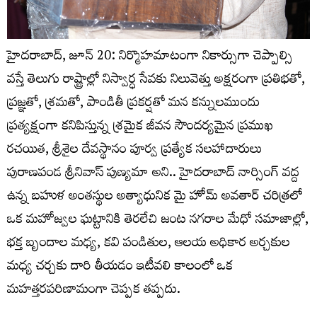
హైదరాబాద్, జూన్ 20: నిర్మొహమాటంగా నికార్సుగా చెప్పాల్సి
వస్తే తెలుగు రాష్ట్రాల్లో నిస్వార్ధ సేవకు నిలువెత్తు అక్షరంగా ప్రతిభతో,
ప్రజ్ఞతో, శ్రమతో, పాండితీ ప్రకర్షతో మన కన్నులముందు
ప్రత్యక్షంగా కనిపిస్తున్న శ్రమైక జీవన సౌందర్యమైన ప్రముఖ
రచయిత, శ్రీశైల దేవస్థానం పూర్వ ప్రత్యేక సలహాదారులు
పురాణపండ శ్రీనివాస్ పుణ్యమా అని.. హైదరాబాద్ నార్సింగ్ వద్ద
ఉన్న బహుళ అంతస్థుల అత్యాధునిక మై హోమ్ అవతార్ చరిత్రలో
ఒక మహోజ్వల ఘట్టానికి తెరలేచి జంట నగరాల మేధో సమాజాల్లో,
భక్త బృందాల మధ్య, కవి పండితుల, ఆలయ అధికార అర్చకుల
మధ్య చర్చకు దారి తీయడం ఇటీవలి కాలంలో ఒక
మహత్తరపరిణామంగా చెప్పక తప్పదు.