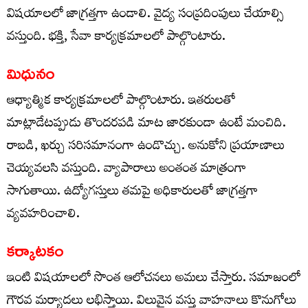
విషయాలలో జాగ్రత్తగా ఉండాలి. వైద్య సంప్రదింపులు చేయాల్సి
వస్తుంది. భక్తి, సేవా కార్యక్రమాలలో పాల్గొంటారు.
మిధునం
ఆధ్యాత్మిక కార్యక్రమాలలో పాల్గొంటారు. ఇతరులతో
మాట్లాడేటప్పుడు తొందరపడి మాట జారకుండా ఉంటే మంచిది.
రాబడి, ఖర్చు సరిసమానంగా ఉండొచ్చు. అనుకోని ప్రయాణాలు
చెయ్యవలసి వస్తుంది. వ్యాపారాలు అంతంత మాత్రంగా
సాగుతాయి. ఉద్యోగస్తులు తమపై అధికారులతో జాగ్రత్తగా
వ్యవహరించాలి.
కర్కాటకం
ఇంటి విషయాలలో సొంత ఆలోచనలు అమలు చేస్తారు. సమాజంలో
గౌరవ మర్యాదలు లభిస్తాయి. విలువైన వస్తు వాహనాలు కొనుగోలు