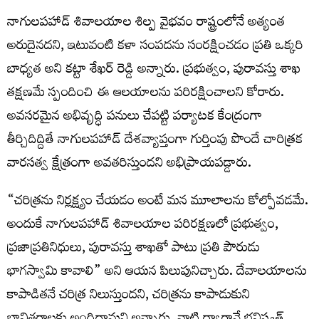
నాగులపహాడ్ శివాలయాల శిల్ప వైభవం రాష్ట్రంలోనే అత్యంత
అరుదైనదని, ఇటువంటి కళా సంపదను సంరక్షించడం ప్రతి ఒక్కరి
బాధ్యత అని కట్టా శేఖర్ రెడ్డి అన్నారు. ప్రభుత్వం, పురావస్తు శాఖ
తక్షణమే స్పందించి ఈ ఆలయాలను పరిరక్షించాలని కోరారు.
అవసరమైన అభివృద్ధి పనులు చేపట్టి పర్యాటక కేంద్రంగా
తీర్చిదిద్దితే నాగులపహాడ్ దేశవ్యాప్తంగా గుర్తింపు పొందే చారిత్రక
వారసత్వ క్షేత్రంగా అవతరిస్తుందని అభిప్రాయపడ్డారు.
“చరిత్రను నిర్లక్ష్యం చేయడం అంటే మన మూలాలను కోల్పోవడమే.
అందుకే నాగులపహాడ్ శివాలయాల పరిరక్షణలో ప్రభుత్వం,
ప్రజాప్రతినిధులు, పురావస్తు శాఖతో పాటు ప్రతి పౌరుడు
భాగస్వామి కావాలి” అని ఆయన పిలుపునిచ్చారు. దేవాలయాలను
కాపాడితనే చరిత్ర నిలుస్తుందని, చరిత్రను కాపాడుకుని