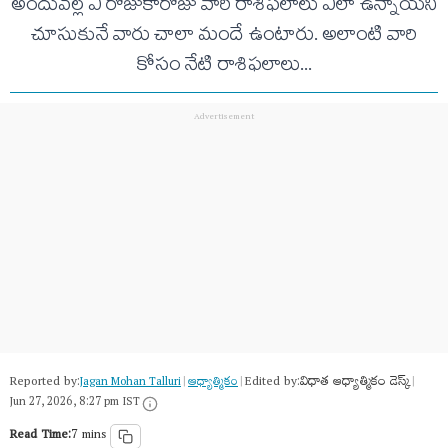
అందువ‌ల్ల ఏ రోజుకారోజు వారి రాశిఫ‌లాలు ఎలా ఉన్నాయ‌ని
చూసుకునే వారు చాలా మందే ఉంటారు. అలాంటి వారి
కోసం నేటి రాశిఫ‌లాలు...
Reported by:
Edited by:
విధాత ఆధ్యాత్మికం డెస్క్
Jagan Mohan Talluri
|
ఆధ్యాత్మికం
|
|
Jun 27, 2026, 8:27 pm IST
Read Time:
7 mins