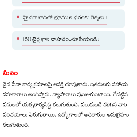
హైదరాబాద్‌లో భూముల ధరలకు రెక్కలు !
160 టైర్ల భారీ వాహనం..చూసేయండి !
మీనం
దైవ సేవా కార్యక్రమాలపై ఆసక్తి చూపుతారు. ఇతరులకు సహాయ
సహకారాలు అందిస్తారు. వ్యాపారాలు పుంజుకుంటాయి. చేపట్టిన
పనులలో యత్నకార్యసిద్ధి కలుగుతుంది. పలుకుబడి కలిగిన వారి
పరిచయాలు పెరుగుతాయి. ఉద్యోగాలలో అధికారుల అనుగ్రహం
కలుగుతుంది.