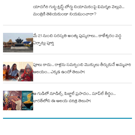
యాదగిరి గుట్ట ట్రస్ట్‌ బోర్డు నియామకంపై విమర్శల వెల్లువ..
మంత్రికి తెలియకుండా నియమించారా?
మే 21 నుంచి సరస్వతి అంత్య పుష్కరాలు.. కాళేశ్వరం వద్ద
ఏర్పాట్లు పూర్తి
పూలు కాదు.. రాళ్లను సమర్పించి మొక్కులు తీర్చుకునే అమ్మవారి
ఆలయం.. ఎక్కడ ఉందో తెలుసా!
ఆ గుడిలో నూడిల్స్, పిజ్జాలే ప్రసాదం.. సూప్‌లే తీర్థం..
భారత్‌లోని ఈ ఆలయ చరిత్ర తెలుసా!