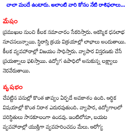
చాలా మందే ఉంటారు. అలాంటి వారి కోసం నేటి రాశిఫ‌లాలు…
మేషం
ప్రముఖుల నుంచి కీలక సమాచారం సేకరిస్తారు. ఆకస్మిక ధనలాభ
సూచనలున్నాయి. స్థిరాస్తి క్రయ విక్రయాల్లో లాభాలు అందుతాయి.
కీలక వ్యవహారాల్లో విజయం సాధిస్తారు. వ్యాపార విస్తరణకు చేసే
ప్రయత్నాలు ఫలిస్తాయి. ఉద్యోగ ఉపాధిలో అనుకున్న లక్ష్యాలు
నెరవేరుతాయి.
వృషభం
చేపట్టిన పనుల్లో కొంత జాప్యం ఏర్పడే అవకాశం ఉంది. ఆర్థిక
విషయాల్లో కొంత నిరాశ ఎదురవుతుంది. వ్యాపార, ఉద్యోగాలలో
పరిస్థితులు సానకూలంగా ఉండవు. ఇంటిలోనూ, బయట
వ్యవహారాల్లో యుక్తిగా వ్యవహరించడం మేలు. ఆరోగ్య