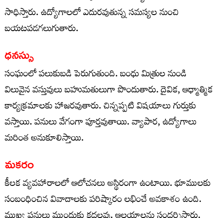
సాధిస్తారు. ఉద్యోగాలలో ఎదురవుతున్న సమస్యల నుంచి
బయటపడగలుగుతారు.
ధనస్సు
సంఘంలో పలుకుబడి పెరుగుతుంది. బంధు మిత్రుల నుండి
విలువైన వస్తువులు బహుమతులుగా పొందుతారు. దైవిక, ఆధ్మాత్మిక
కార్యక్రమాలకు హాజరవుతారు. చిన్నప్పటి విషయాలు గుర్తుకు
వస్తాయి. పనులు వేగంగా పూర్తవుతాయి. వ్యాపార, ఉద్యోగాలు
మరింత అనుకూలిస్తాయి.
మకరం
కీలక వ్యవహారాలలో ఆలోచనలు అస్థిరంగా ఉంటాయి. భూములకు
సంబంధించిన వివాదాలకు పరిష్కారం లభించే అవకాశం ఉంది.
ముఖ్య పనులు ముందుకు కదలవు. ఆలయాలను సందర్శిస్తారు.