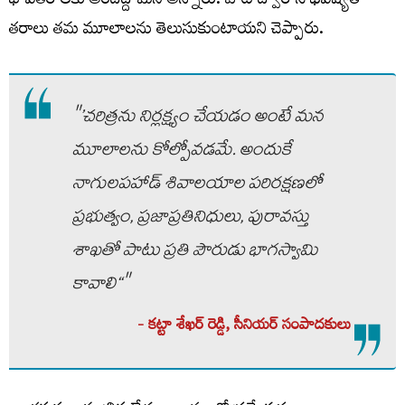
భావితరాలకు అందిద్దామని అన్నారు. వాటి ద్వారానే భవిష్యత్‌
తరాలు తమ మూలాలను తెలుసుకుంటాయని చెప్పారు.
"’చరిత్రను నిర్లక్ష్యం చేయడం అంటే మన
మూలాలను కోల్పోవడమే. అందుకే
నాగులపహాడ్ శివాలయాల పరిరక్షణలో
ప్రభుత్వం, ప్రజాప్రతినిధులు, పురావస్తు
శాఖతో పాటు ప్రతి పౌరుడు భాగస్వామి
కావాలి‘‘"
- కట్టా శేఖర్‌ రెడ్డి, సీనియర్‌ సంపాదకులు