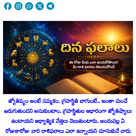
జ్యోతిష్యం అంటే నమ్మకం. గ్రహస్థితి బాగుంటే.. అంతా మంచే
జరుగుతుందని అనుకుంటాం. గ్రహస్థితుల ఆధారంగా జ్యోతిష్యాలు
ఉంటాయని ఆధ్యాత్మిక వేత్తలు చెబుతుంటారు. అందువ‌ల్ల ఏ
రోజుకారోజు వారి రాశిఫ‌లాలు ఎలా ఉన్నాయ‌ని చూసుకునే వారు