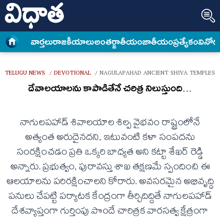
వార్త‌లు
రాజకీయాలు
అంత‌ర్జాతీయం
జాతీయం
ప్రత్యేకం
వినోద
TELUGU NEWS
DEVOTIONAL
NAGULAPAHAD ANCIENT SHIVA TEMPLES
/
/
దేవాలయాలను కాపాడితేనే చరిత్ర నిలుస్తుంది…
నాగులపహాడ్ శివాలయాల శిల్ప వైభవం రాష్ట్రంలోనే
అత్యంత అరుదైనదని, ఇటువంటి కళా సంపదను
సంరక్షించడం ప్రతి ఒక్కరి బాధ్యత అని కట్టా శేఖర్ రెడ్డి
అన్నారు. ప్రభుత్వం, పురావస్తు శాఖ తక్షణమే స్పందించి ఈ
ఆలయాలను పరిరక్షించాలని కోరారు. అవసరమైన అభివృద్ధి
పనులు చేపట్టి పర్యాటక కేంద్రంగా తీర్చిదిద్దితే నాగులపహాడ్
దేశవ్యాప్తంగా గుర్తింపు పొందే చారిత్రక వారసత్వ క్షేత్రంగా