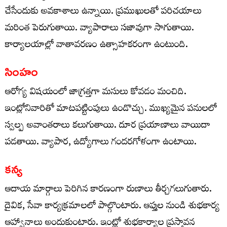
చేసేందుకు అవకాశాలు ఉన్నాయి. ప్రముఖులతో పరిచయాలు
మరింత పెరుగుతాయి. వ్యాపారాలు సజావుగా సాగుతాయి.
కార్యాలయాల్లో వాతావరణం ఉత్సాహకరంగా ఉంటుంది.
సింహం
ఆరోగ్య విషయంలో జాగ్రత్తగా మసులు కోవడం మంచిది.
ఇంట్లోనివారితో మాటపట్టింపులు ఉండొచ్చు. ముఖ్యమైన పనులలో
స్వల్ప అవాంతరాలు కలుగుతాయి. దూర ప్రయాణాలు వాయిదా
పడతాయి. వ్యాపార, ఉద్యోగాలు గందరగోళంగా ఉంటాయి.
కన్య
ఆదాయ మార్గాలు పెరిగిన కారణంగా రుణాలు తీర్చగలుగుతారు.
దైవిక, సేవా కార్యక్రమాలలో పాల్గొంటారు. ఆప్తుల నుండి శుభకార్య
ఆహ్వానాలు అందుకుంటారు. ఇంట్లో శుభకార్యాల ప్రస్తావన