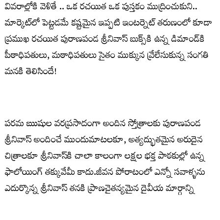
వివరాల్లోకి వెళితే .. ఒక రచయిత ఒక పుస్తకం ముద్రించుకుని..
మార్కెట్‌లో పెట్టడమే కష్టమైన ఇప్పటి ఇంటర్నెట్ తరుణంలో కూడా
ప్రముఖ రచయిత పురాణపండ శ్రీనివాస్ బుక్స్‌కి ఉన్న డిమాండ్‌కి
పీఠాధిపతులు, మఠాధిపతులు సైతం ముక్కున వ్రేలేసుకున్న సంగతి
మనకి తెలిసిందే!
పరమ ఋషుల వరప్రసాదంగా అందిన స్తోత్రాలకు పురాణపండ
శ్రీనివాస్ అందించే ముందుమాటలకూ, అత్యద్భుతమైన అరుదైన
చిత్రాలకూ శ్రీనివాస్‌కి చాలా కాలంగా లక్షల భక్త పాఠకుల్లో ఉన్న
ఫాలోయింగ్ తక్కువేమీ కాదు.జీవన పోరాటంలో ఎన్నో సవాళ్ళను
ఎదుర్కొన్న శ్రీనివాస్ తనకి ప్రాణచైతన్యమైన దైవీయ మార్గాన్ని
ఏనాడూ విడిచిపెట్టకపోవడం వల్లనే ఎన్నో అప్రతిహత జైత్రయాత్రలు