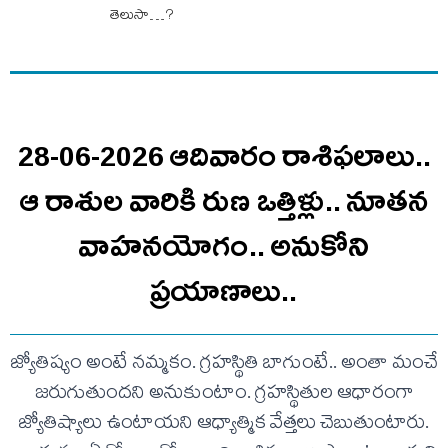
తెలుసా…?
28-06-2026 ఆదివారం రాశిఫలాలు..
ఆ రాశుల వారికి రుణ ఒత్తిళ్లు.. నూతన
వాహనయోగం.. అనుకోని
ప్రయాణాలు..
జ్యోతిష్యం అంటే నమ్మకం. గ్రహస్థితి బాగుంటే.. అంతా మంచే
జరుగుతుందని అనుకుంటాం. గ్రహస్థితుల ఆధారంగా
జ్యోతిష్యాలు ఉంటాయని ఆధ్యాత్మిక వేత్తలు చెబుతుంటారు.