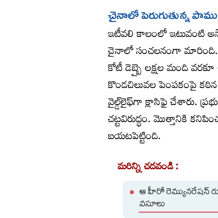
చైనాలో పెరుగుతున్న పామ
ఇటీవలి కాలంలో ఇటువంటి అ
చైనాలో సంచలనంగా మారింది. 
కోటీ డెబ్బై లక్షల మంది వరకూ ఉ
కొండచిలువల పెంపకంపై కఠిన నియం
వైల్డ్‌లైఫ్‌గా క్లాసిఫై చేశా
చట్టవిరుద్ధం. మొత్తానికి కన
బయటపెట్టింది.
మరిన్ని చదవండి :
ఆ హీరో రెమ్యునరేషన్ ర
వసూలు