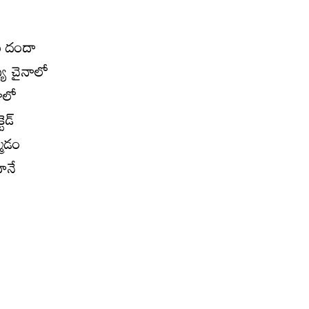
మ దందా
య చైనాలో
నాలో
డ్‌
్మడం
ానే