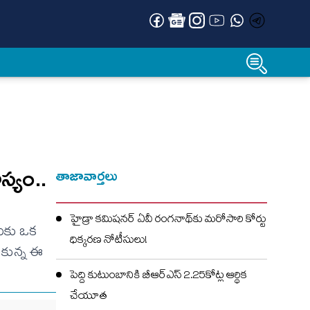
స్యం..
తాజావార్తలు
హైడ్రా కమిషనర్ ఏవీ రంగనాథ్‌కు మరోసారి కోర్టు
రుకు ఒక
ధిక్కరణ నోటీసులు!
ుకున్న ఈ
పెద్ది కుటుంబానికి బీఆర్ఎస్ 2.25కోట్ల ఆర్థిక
చేయూత