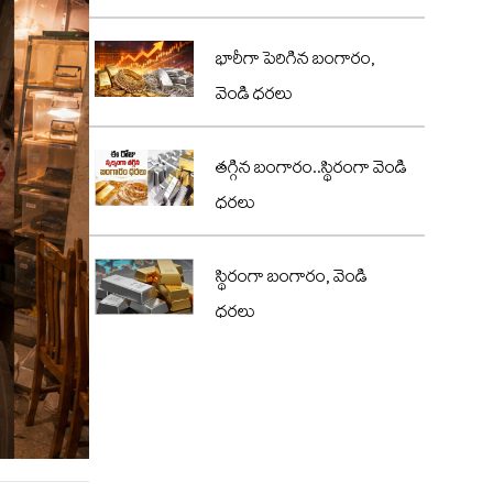
భారీగా పెరిగిన బంగారం,
వెండి ధరలు
తగ్గిన బంగారం..స్థిరంగా వెండి
ధరలు
స్థిరంగా బంగారం, వెండి
ధరలు