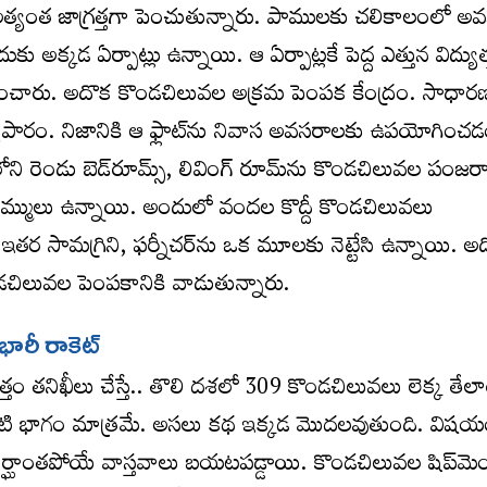
అత్యంత జాగ్రత్తగా పెంచుతున్నారు. పాములకు చలికాలంలో 
ుకు అక్కడ ఏర్పాట్లు ఉన్నాయి. ఆ ఏర్పాట్లకే పెద్ద ఎత్తున విద్యుత్
ించారు. అదొక కొండచిలువల అక్రమ పెంపక కేంద్రం. సాధార
్యాపారం. నిజానికి ఆ ఫ్లాట్‌ను నివాస అవసరాలకు ఉపయోగించ
 రెండు బెడ్‌రూమ్స్‌, లివింగ్‌ రూమ్‌ను కొండచిలువల పంజర
్‌ డ్రమ్ములు ఉన్నాయి. అందులో వందల కొద్దీ కొండచిలువలు
తర సామగ్రిని, ఫర్నీచర్‌ను ఒక మూలకు నెట్టేసి ఉన్నాయి. అ
ొండచిలువల పెంపకానికి వాడుతున్నారు.
భారీ రాకెట్‌
్తం తనిఖీలు చేస్తే.. తొలి దశలో 309 కొండచిలువలు లెక్క తేల
టి భాగం మాత్రమే. అసలు కథ ఇక్కడ మొదలవుతుంది. విష
.. నిర్ఘాంతపోయే వాస్తవాలు బయటపడ్డాయి. కొండచిలువల షిప్‌మెం