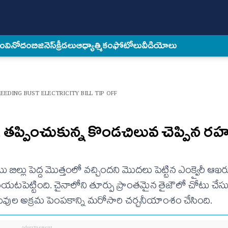
కం
వినోదం
బిజినెస్
క్రీడలు
ఆధ్యాత్మికం
ఫోటోలు
వీడియోలు
EEDING BUST ELECTRICITY BILL TIP OFF
. తప్పించుకున్న కొండచిలువ చెప్పిన రహ
ిల్లు పెద్ద మొత్తంలో వచ్చిందని మొదలు పెట్టిన ఎంక్వైరీ ఆఖ
పెట్టింది. చైనాలోని తూర్పు ప్రాంతమైన తైజౌలో చోటు చేస
ల అక్రమ పెంపకాన్ని మరోసారి చర్చనీయాంశం చేసింది.