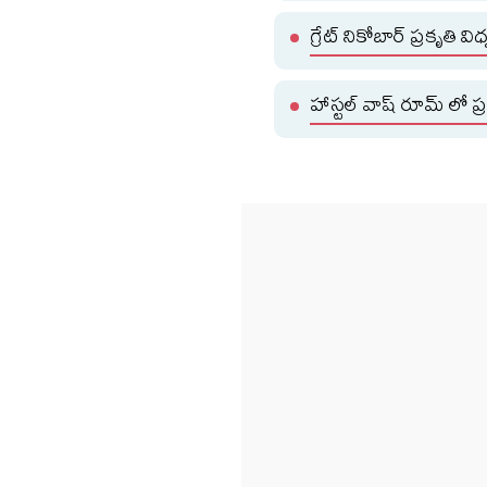
గ్రేట్ నికోబార్ ప్రకృతి 
హాస్టల్ వాష్ రూమ్ లో ప