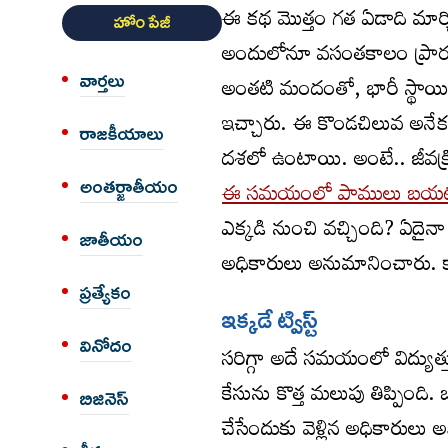
ఈ కథ మొత్తం గత ఏడాది మార్చ
హోం పేజీ
అందులోనూ వసంతకాలం ప్రారం
వార్త‌లు
అంతటి మందంతో, భారీ స్థాయిల
ఇచ్చారు. ఈ కొండచిలువ అనేక 
రాజకీయాలు
దశలో ఉంటాయి. అంటే.. జీవక్రి
అంత‌ర్జాతీయం
ఈ సమయంలో పాములు బయటక
ఎక్కడి నుంచి వచ్చింది? ఏదైన
జాతీయం
అధికారులు అనుమానించారు. కాన
ప్రత్యేకం
ఇక్కడే ట్విస్ట్‌
వినోదం
సరిగ్గా అదే సమయంలో విద్యుత్
కేసును కొత్త మలుపు తిప్పింది. ఒ
బిజినెస్
చేసేందుకు వెళ్లిన అధికారులు 