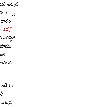
ికి అక్కడ
ుకున్నా..
మాచారం
రూమేషన్‌
రిస్థితి.
 ఈ పాము
లుత
ారింది.
. అదే ఈ
రీ
. అక్కడ