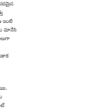
అవసరమైన
తు
ణ ఇంటి
డం మానేసి
ాలుగా
దికాక
ాయి.
యం
ట్‌