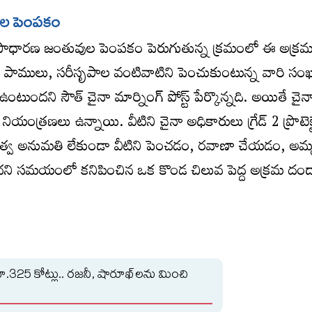
ుల పెంపకం
సాధారణ జంతువుల పెంపకం పెరుగుతున్న క్రమంలో ఈ అక్ర
పాములు, సరీసృపాల వంటివాటిని పెంచుకుంటున్న వారి సంఖ్
ంటుందని సౌత్‌ చైనా మార్నింగ్‌ పోస్ట్‌ పేర్కొన్నది. అయితే చై
త్రణలు ఉన్నాయి. వీటిని చైనా అధికారులు గ్రేడ్‌ 2 ప్రొటెక్టె
రు. ప్రభుత్వ అనుమతి లేకుండా వీటిని పెంచడం, రవాణా చేయడం, అమ
ిపించని సమయంలో కనిపించిన ఒక కొండ చిలువ పెద్ద అక్రమ దంద
ూ.325 కోట్లు.. రజనీ, షారూఖ్‌లను మించి