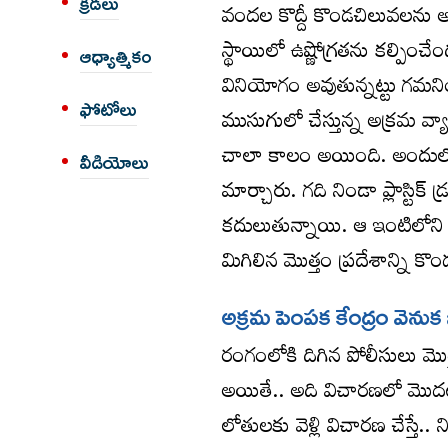
క్రీడలు
వందల కొద్దీ కొండచిలువలను 
స్థాయిలో ఉష్ణోగ్రతను కల్పించేంద
ఆధ్యాత్మికం
వినియోగం అవుతున్నట్టు గమన
ఫోటోలు
ముసుగులో చేస్తున్న అక్రమ వ
చాలా కాలం అయింది. అందులోని
వీడియోలు
మార్చారు. గది నిండా ప్లాస్టిక
కదులుతున్నాయి. ఆ ఇంటిలోని ఇ
మిగిలిన మొత్తం ప్రదేశాన్ని క
అక్రమ పెంపక కేంద్రం వెనుక 
రంగంలోకి దిగిన పోలీసులు మొత
అయితే.. అది విచారణలో మొద
లోతులకు వెళ్లి విచారణ చేస్తే