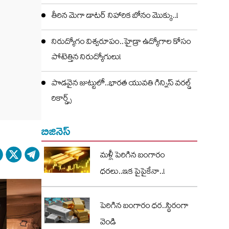
తీరిన మెగా డాటర్ నిహారిక బోనం మొక్కు..!
నిరుద్యోగం విశ్వరూపం..హైడ్రా ఉద్యోగాల కోసం
పోటెత్తిన నిరుద్యోగులు!
పొడవైన జుట్టులో..భారత యువతి గిన్నిస్ వరల్డ్
రికార్డ్స్
బిజినెస్
మళ్లీ పెరిగిన బంగారం
ధరలు..ఇక పైపైకేనా..!
పెరిగిన బంగారం ధర..స్థిరంగా
వెండి