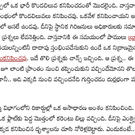
ిలో ఒక భారీ కొండచిలువ కనిపించడంతో మొదలైంది. వాస్తవాన
భంలో కొండచిలువలు కనిపించవు. ఒకవేళ కనిపించాయని అన
ో అసలే ఉండవు. దీనిపై స్థానిక గిరిజనులు అధికారులకు స
ప్రశ్నలు లేవనెత్తింది. వాస్తవానికి ఈ సమయంలో పాములు
బ్
యలన్నింటినీ దాదాపు స్తంభింపచేసుకుని ఉండే ఒక నిద్రాణమైన ప
నిపించవు
. ఇదే తొలి ప్రశ్నకు చాన్స్‌ ఇచ్చింది. ఆ ప్రశ్న..
ా జూ లాంటి ప్రాంతం నుంచి తప్పించుకుని వచ్చిందేమోనని తొ
ీ.. అది ఎక్కడి నుంచి వచ్చిందనేది గుర్తించడం దుర్లభంగా మ
తు విభాగంలోని రికార్డుల్లో ఒక అసాధారణ అంశం కనిపించింది
క ఫ్లాట్‌కు పెద్ద మొత్తంలో కరెంటు బిల్లు వచ్చింది. దీనిపై ఎంక్వై
అక్కడ కనిపించిన దృశ్యాలను చూసి నోరెళ్లబెట్టారు. ఎందుకంటే.