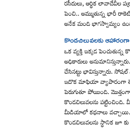
రసీదులు, ఆర్థిక లావాదేవీల పత్
పెంచి.. అమ్ముతున్న భారీ రాకెట
అనేక మంది భాగస్వామ్యం ఉందన
కొండచిలువలకు ఆహారంగ
ఒక వ్యక్తి ఇక్కడ పెంచుతున్న
అధికారులు అనుమానిస్తున్నారు. 
చేసినట్టు భావిస్తున్నారు. సోషల
ఇదొక మాఫియా వ్యాపారంగా తేల్చ
పెరుగుతూ పోయింది. మొత్తంగా
కొండచిలువలను పట్టించింది. వీ
మీడియాలో కథనాలు వచ్చాయి. అ
కొండచిలువలను స్థానిక జూ కు