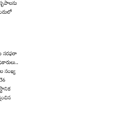
రీసృపాలను
 ఇందులో
ు
లను సరఫరా
ధికారులు..
వల సంఖ్య
436
్థానిక
షించిన