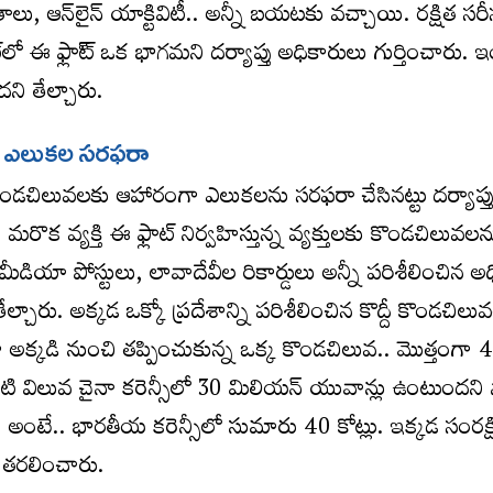
రాలు, ఆన్‌లైన్‌ యాక్టివిటీ.. అన్నీ బయటకు వచ్చాయి. రక్షిత స
్‌లో ఈ ఫ్లా్‌ట్‌ ఒక భాగమని దర్యాప్తు అధికారులు గుర్తించారు.
ి తేల్చారు.
ా ఎలుకల సరఫరా
 కొండచిలువలకు ఆహారంగా ఎలుకలను సరఫరా చేసినట్టు దర్యాప్త
మరొక వ్యక్తి ఈ ఫ్లాట్‌ నిర్వహిస్తున్న వ్యక్తులకు కొండచిలువ
్‌ మీడియా పోస్టులు, లావాదేవీల రికార్డులు అన్నీ పరిశీలించిన అ
ారు. అక్కడ ఒక్కో ప్రదేశాన్ని పరిశీలించిన కొద్దీ కొండచిలు
 అక్కడి నుంచి తప్పించుకున్న ఒక్క కొండచిలువ.. మొత్తంగా 
టి విలువ చైనా కరెన్సీలో 30 మిలియన్‌ యువాన్లు ఉంటుందని స
ంటే.. భారతీయ కరెన్సీలో సుమారు 40 కోట్లు. ఇక్కడ సంరక్
 తరలించారు.