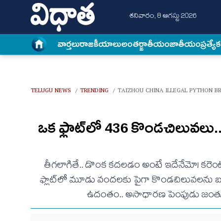
శనివారం, 8 ఆగస్టు 2026
వార్త‌లు
రాజకీయాలు
అంత‌ర్జాతీయం
జాతీయం
ప్రత్యే
TELUGU NEWS
TRENDING
TAIZHOU CHINA ILLEGAL PYTHON BR
/
/
ఒక ఫ్లాట్‌లో 436 కొండచిలువలు.
తీగలాగితే.. డొంక కదలడం అంటే ఇదేనేమో! కరెంటు బ
ఫ్లాట్‌లో మూడు వందలకు పైగా కొండచిలువలను బయట
ఉదంతం.. అసాధారణ పెంపుడు జంతువు