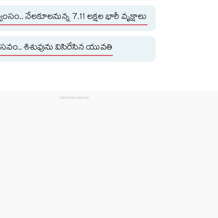
విధ్వంసం.. నేలకూలనున్న 7.11 లక్షల భారీ వృక్షాలు
్రసవం.. శిశువును విసిరేసిన యువతి