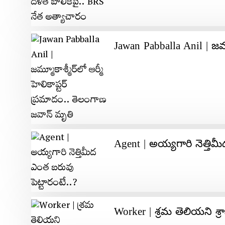
Jawan Pabballa Anil | జ‌మ్
Agent | అయ్యగారి నెత్తిమ
Worker | శ్రమ తెలియని శ్ర