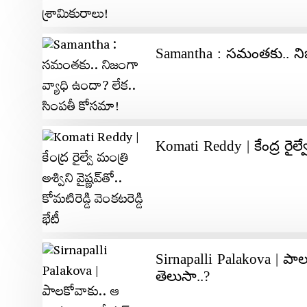
Samantha : సమంతకు.. నిజ
Komati Reddy | కేంద్ర రైల్వే 
Sirnapalli Palakova | ప
తెలుసా..?