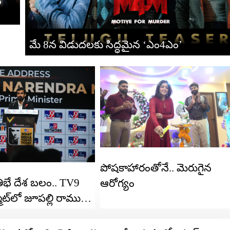
ం
మే 8న విడుదలకు సిద్ధమైన ‘ఎం4ఎం’
పోషకాహారంతోనే.. మెరుగైన
ిభే దేశ బలం.. TV9
ఆరోగ్యం
ట్‌లో జూపల్లి రాము
య అతిథిగా.. హాజరైన
ద్ర మోదీ