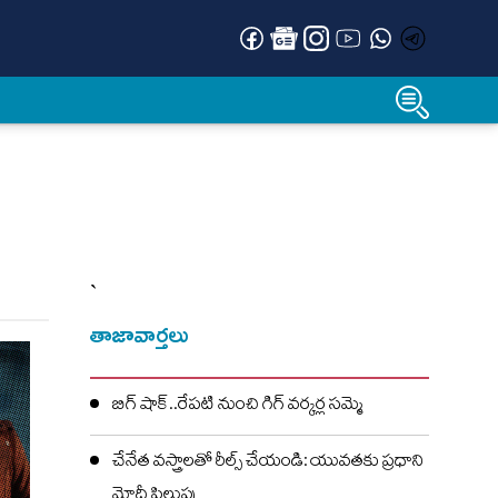
`
తాజావార్తలు
బిగ్ షాక్..రేపటి నుంచి గిగ్ వర్కర్ల సమ్మె
చేనేత వస్త్రాలతో రీల్స్ చేయండి: యువతకు ప్రధాని
మోదీ పిలుపు