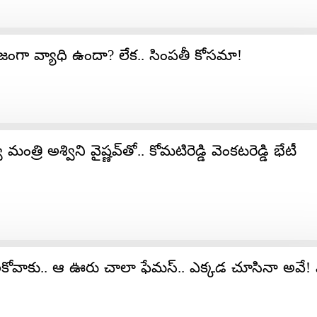
ంగా వ్యాధి ఉందా? లేక.. సింపతీ కోసమా!
మంత్రి అశ్విని వైష్ణవ్‌తో.. కోమటిరెడ్డి వెంకటరెడ్డి భేటీ
ాల‌కోవాకు.. ఆ ఊరు చాలా ఫేమస్.. ఎక్కడ చూసినా అవే! 