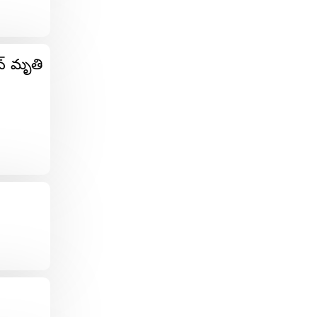
ాన్ మృతి