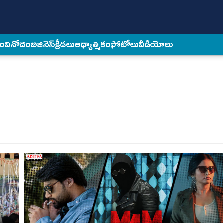
కం
వినోదం
బిజినెస్
క్రీడలు
ఆధ్యాత్మికం
ఫోటోలు
వీడియోలు