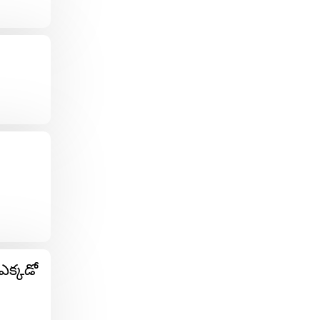
ఎక్కడో