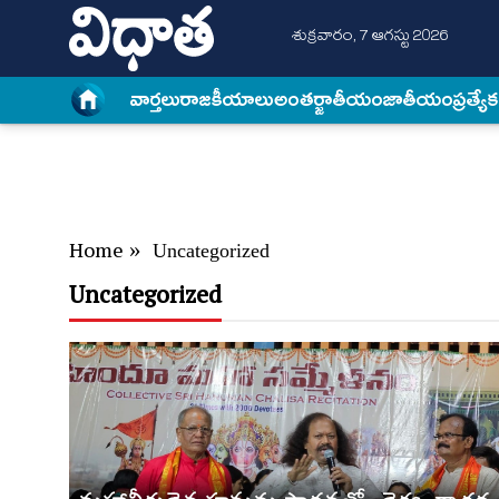
శుక్రవారం, 7 ఆగస్టు 2026
వార్త‌లు
రాజకీయాలు
అంత‌ర్జాతీయం
జాతీయం
ప్రత్యే
Home
»
Uncategorized
Uncategorized