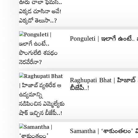
Ponguleti | ఇలాగే ఉంటే..
Raghupati Bhat | హిజాబ్‌ 
బీజేపీ..!
Samantha | ‘శాకుంతలం’ 