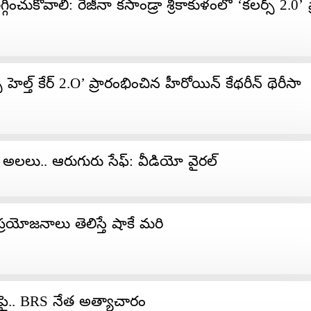
ించుకోవాలి: రెజీనా కసాండ్రా శ్రీకాకుళంలో ‘కలర్స్ 2.0’
 హెల్త్ కేర్ 2.O’ ప్రారంభించిన‌ హీరోయిన్ కేథరీన్ థెరీసా
ి అలలు.. ఆరుగురు సేఫ్: వీడియో వైరల్
్రయోజనాలు తెలిస్తే షాకే మరి
పై.. BRS నేత అత్యాచారం