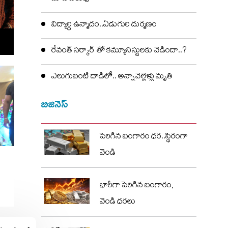
విద్యార్ధి ఉన్మాదం..ఏడుగురి దుర్మణం
రేవంత్ సర్కార్ తో కమ్యూనిస్టులకు చెడిందా..?
ఎలుగుబంటి దాడిలో.. అన్నాచెల్లెళ్లు మృతి
బిజినెస్
పెరిగిన బంగారం ధర..స్థిరంగా
వెండి
భారీగా పెరిగిన బంగారం,
వెండి ధరలు