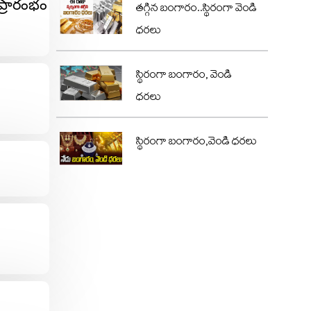
 ప్రారంభం
తగ్గిన బంగారం..స్థిరంగా వెండి
ధరలు
స్థిరంగా బంగారం, వెండి
ధరలు
స్థిరంగా బంగారం,వెండి ధరలు