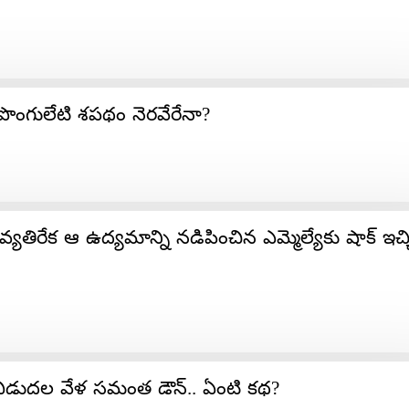
 పొంగులేటి శపథం నెరవేరేనా?
వ్యతిరేక ఆ ఉద్యమాన్ని నడిపించిన ఎమ్మెల్యేకు షాక్‌ ఇచ్
విడుదల వేళ సమంత డౌన్.. ఏంటి కథ?