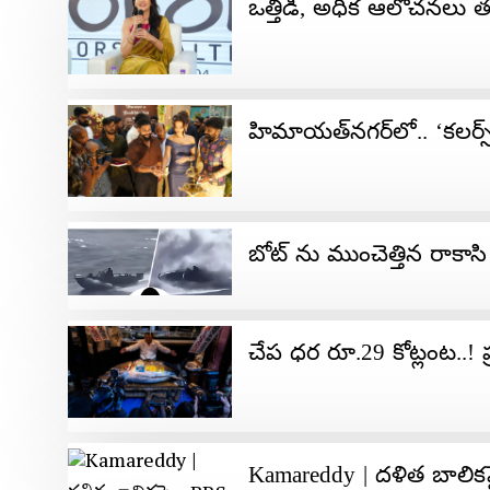
ఒత్తిడి, అధిక ఆలోచనలు తగ్గ
హిమాయ‌త్‌న‌గ‌ర్‌లో.. ‘కలర్స్
బోట్ ను ముంచెత్తిన రాకాస
చేప ధర రూ.29 కోట్లంట..! ప
Kamareddy | దళిత బాలిక