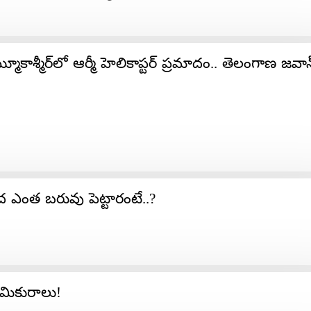
మూకాశ్మీర్‌లో ఆర్మీ హెలికాప్ట‌ర్ ప్ర‌మాదం.. తెలంగాణ జ‌వ
ీద ఎంత బరువు పెట్టారంటే..?
ామికురాలు!