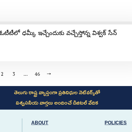
టీలో ధమ్కీ ఇచ్చేందుకు వచ్చేస్తోన్న విశ్వక్ సేన్
2
3
…
46
→
తెలుగు రాష్ట్ర వ్యాప్తంగా ప్రతినిధుల నెట్‌వర్క్‌తో
విశ్వసనీయ వార్తలు అందించే డిజిటల్ వేదిక
ABOUT
POLICIES