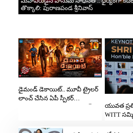
మహావీరుడైన హనుమ సాధనతో.. ధైర్యంగా కద
తొక్కాలి: పురాణపండ శ్రీనివాస్
డైమండ్ డెకాయిట్.. మూవీ ట్రైలర్
లాంచ్ చేసిన ఏపీ స్పీక‌ర్
యువత ప్రత
అయ్య‌న్న‌పాత్రుడు, నిర్మాత దిల్
WITT సమ్మి
రాజు
రావు! ముఖ్
ప్రధాని నరేం