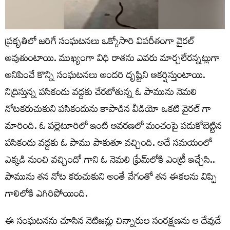
ప్రకృతిలో జరిగే సంఘటనలు ఒక్కోసారి విపరీతంగా వైరల్
అవుతుంటాయి. ముఖ్యంగా విధి రాతను ఎవరు మార్చలేరన్నట్లుగా
అనిపించే కొన్ని సంఘటనలు అందరి దృష్టిని ఆకర్షిస్తుంటాయి.
నిద్రిస్తున్న పసికందు వద్దకు చేరబోతున్న ఓ పామును నెమలి
నోటకరుచుకుని పసికందును కాపాడిన వీడియో ఒకటి వైరల్ గా
మారింది. ఓ పల్లెటూరిలో ఇంటి ఆవరణలో మంచంపై పడుకోబెట్టిన
పసికందు వద్దకు ఓ పాము పాకుతూ వచ్చింది. అదే సమయంలో
ఎక్కడి నుంచి వచ్చిందో గాని ఓ నెమలి ఫ్రేమ్‌లోకి ఎంట్రీ ఇచ్చేసి..
పామును తన నోట కరుచుకుని అంతే వేగంతో తన ఈకలను విప్పి
గాలిలోకి ఎగిరిపోయింది.
ఈ సంఘటనను చూసిన నెటిజన్లు చిన్నారుల సంరక్షణను ఆ దేవుడే