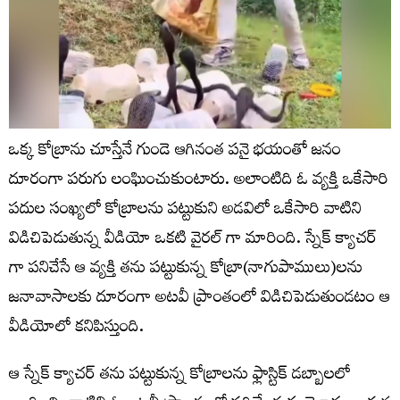
ఒక్క కోబ్రాను చూస్తేనే గుండె ఆగినంత పనై భయంతో జనం
దూరంగా పరుగు లంఘించుకుంటారు. అలాంటిది ఓ వ్యక్తి ఒకేసారి
పదుల సంఖ్యలో కోబ్రాలను పట్టుకుని అడవిలో ఒకేసారి వాటిని
విడిచిపెడుతున్న వీడియో ఒకటి వైరల్ గా మారింది. స్నేక్ క్యాచర్
గా పనిచేసే ఆ వ్యక్తి తను పట్టుకున్న కోబ్రా(నాగుపాములు)లను
జనావాసాలకు దూరంగా అటవీ ప్రాంతంలో విడిచిపెడుతుండటం ఆ
వీడియోలో కనిపిస్తుంది.
ఆ స్నేక్ క్యాచర్ తను పట్టుకున్న కోబ్రాలను ఫ్లాస్టిక్ డబ్బాలలో