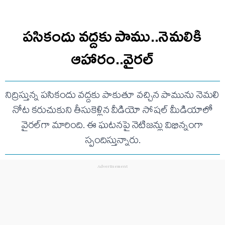
పసికందు వద్దకు పాము..నెమలికి
ఆహారం..వైరల్
నిద్రిస్తున్న పసికందు వద్దకు పాకుతూ వచ్చిన పామును నెమలి
నోట కరుచుకుని తీసుకెళ్లిన వీడియో సోషల్ మీడియాలో
వైరల్‌గా మారింది. ఈ ఘటనపై నెటిజన్లు విభిన్నంగా
స్పందిస్తున్నారు.