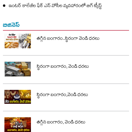
ఇంటర్ కాలేజీల ఫేక్ ఎన్ వోసీల వ్యవహారంలో బిగ్ ట్వీస్ట్
బిజినెస్
తగ్గిన బంగారం..స్థిరంగా వెండి ధరలు
స్థిరంగా బంగారం, వెండి ధరలు
స్థిరంగా బంగారం,వెండి ధరలు
తగ్గిన బంగారం, వెండి ధరలు