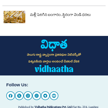
మళ్లీ పెరిగిన బంగారం..స్థిరంగా వెండి ధరలు
తెలుగు రాష్ట్ర వ్యాప్తంగా ప్రతినిధుల నెట్‌వర్క్‌తో
విశ్వసనీయ వార్తలు అందించే డిజిటల్ వేదిక
Follow Us:
Published by
Vidhatha Publications Pvt. Ltd
Flat No. 204, Lumbini