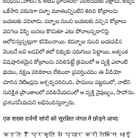
బంధించి..వాటిని ఓ అటవీ ప్రాంతంలో వదిలేందుకు వెళ్లాడు. అక్కడ
ఒకేసారి వరుసగా డబ్బా మూతలన్నింటిని తెరిచి కోబ్రాలను
బయటకు వదిలాడు. డబ్బాల నుంచి బయటకు వచ్చిన కోబ్రాలు
పడగలు విప్పి బుసలు కొడుతూ ఎటు పోవాలన్నదానిపై
ఆలోచిస్తున్నట్లుగా కనిపించాయి. కడబ్బాల నుంచి బయపడిన
వెంటనే అవి అడవిలో తలో దిక్కుకు పరుగులు పెట్టాయి. అత్యంత
విషపూరితమైన కోబ్రాలను వదిలిపెట్టే క్రమంలో ఆ వ్యక్తి ఎలాంటి
భయం, రక్షణ పరికరాలు లేకుండా ప్రవర్తించడం ఈ వీడియో
చూసిన నెటిజన్లను ఆశ్చర్యపరిచింది. పాములు పట్టడంలో, వాటిని
సురక్షిత ప్రాంతాలలో వదిలివేయడంలో ఆ వ్యక్తి నైపుణ్యం, సాహాసం
ప్రశంసనీయమని అభినందిస్తున్నారు.
एक शख्स दर्जनों सांपों को सुरक्षित जंगल में छोड़ने आया।
कहते हैं प्रकृति से प्यार करो लेकिन भाई