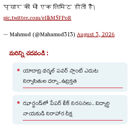
प्यार की भी एक लिमिट होती है।
pic.twitter.com/eIlkM5FPoR
— Mahmud (@Mahamud313)
August 3, 2026
మరిన్ని చదవండి :
యాదాద్రి థర్మల్ పవర్ ప్లాంట్ ఎదుట
నిర్వాసితుల ధర్నా..ఉద్రిక్తత
ఝార్ఖండ్‌లో పేపర్ లీక్‌ నిరసనలు.. విద్యార్థి
నాయకుడి నిరాహార దీక్ష