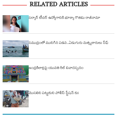
RELATED ARTICLES
సర్కార్ టీచర్ ఉద్యోగానికి భూక్యా గౌతమి రాజీనామా
సముద్రంలో మునిగిన పడవ..ఏడుగురు మత్స్యకారులు సేఫ్
ఇంద్రకిలాద్రిపై యువతి రీల్ వివాదస్పదం
మొసలిని పట్టుకుని పోలీస్ స్టేషన్ కు!