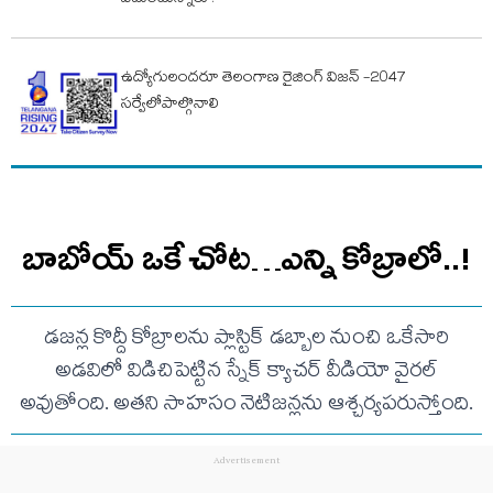
ఏమంటున్నారు?
ఉద్యోగులందరూ తెలంగాణ రైజింగ్ విజన్ -2047
సర్వేలోపాల్గొనాలి
బాబోయ్ ఒకే చోట…ఎన్ని కోబ్రాలో..!
డజన్ల కొద్దీ కోబ్రాలను ప్లాస్టిక్ డబ్బాల నుంచి ఒకేసారి
అడవిలో విడిచిపెట్టిన స్నేక్ క్యాచర్ వీడియో వైరల్
అవుతోంది. అతని సాహసం నెటిజన్లను ఆశ్చర్యపరుస్తోంది.