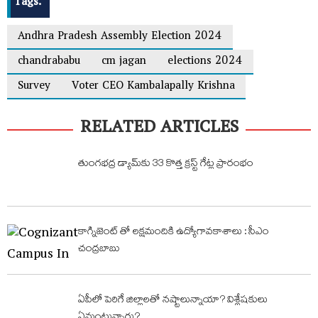
Tags:
Andhra Pradesh Assembly Election 2024
chandrababu
cm jagan
elections 2024
Survey
Voter CEO Kambalapally Krishna
RELATED ARTICLES
తుంగభద్ర డ్యామ్‌కు 33 కొత్త క్రస్ట్ గేట్ల ప్రారంభం
కాగ్నిజెంట్ తో లక్షమందికి ఉద్యోగావకాశాలు : సీఎం
చంద్రబాబు
ఏపీలో పెరిగే జిల్లాలతో నష్టాలున్నాయా? విశ్లేషకులు