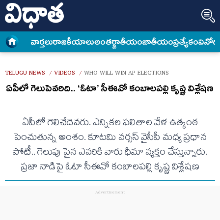
వార్త‌లు
రాజకీయాలు
అంత‌ర్జాతీయం
జాతీయం
ప్రత్యేకం
వినోద
TELUGU NEWS
VIDEOS
WHO WILL WIN AP ELECTIONS
/
/
ఏపీలో గెలుపెవరిది.. ‘ఓటా’ సీఈవో కంబాలపల్లి కృష్ణ విశ్లేష‌ణ‌
ఏపీలో గెలిచేదెవరు. ఎన్నిక‌ల ఫ‌లితాల‌ వేళ ఉత్కంఠ
పెంచుతున్న అంశం. కూటమి వర్సస్ వైసీపీ మధ్య ప్రధాన
పోటీ.. గెలుపు పైన ఎవరికి వారు ధీమా వ్యక్తం చేస్తున్నారు.
ప్రజా నాడిపై ఓటా సీఈవో కంబాలపల్లి కృష్ణ విశ్లేష‌ణ‌