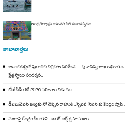
ఇంద్రకిలాద్రిపై యువతి రీల్ వివాదస్పదం
తాజావార్తలు
అంజనపల్లిలో పురాతన విగ్రహాల పరిశీలన…పురావస్తు శాఖ అధికారుల
క్షేత్రస్థాయి సందర్శన..
టీజీ సీపీ గెట్ 2026 ఫలితాలు విడుదల
డీలిమిటేషన్ బిల్లుకు నో చెప్పిన రాహుల్..స్పెషల్ సెషన్ కు కేంద్రం ప్లాన్ !
మెటాపై కేంద్రం సీరియస్..జుకర్ బర్గ్ క్షమాపణలు