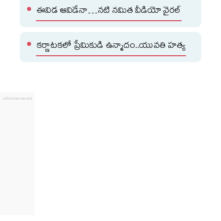
ఈవిడ ఆవిడేనా…నటి నమిత వీడియో వైరల్
కర్ణాటకలో ప్రేమికుడి ఉన్మాదం..యువతి హత్య