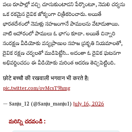
పలు రూపాల్లో వచ్చి చూసుకుంటాడని పేర్కొంటూ, నెమలి చర్యను
ఒక రకమైన దైవిక జోక్యంగా చిత్రీకరించారు. అయితే
భారతదేశంలో నెమళ్లు సహజంగానే పాములను వేటాడుతాయి.
వాటి ఆహారంలో పాములు ఓ భాగం కూడా. అయితే చిన్నారి
సంరక్షణ వీడియోకు వన్యప్రాణుల సహజ ప్రకృతి నియమాలతో,
దైవిక రక్షణ చర్యలతో ముడిపెట్టేసి.. అదంతా ఓ దైవిక ఘటనగా
అభివర్ణించడం ఈ వీడియోకు మరింత ఆదరణ తెచ్చిపెట్టింది.
छोटे बच्चौ की रखवाली भगवान भी करते है।
pic.twitter.com/ovMcsT9hmg
— Sanju_12 (@Sanju_manju1)
July 16, 2026
మరిన్ని చదవండి :