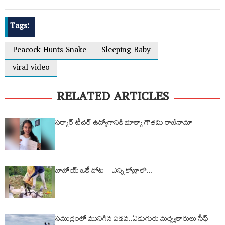
Tags:
Peacock Hunts Snake
Sleeping Baby
viral video
RELATED ARTICLES
సర్కార్ టీచర్ ఉద్యోగానికి భూక్యా గౌతమి రాజీనామా
బాబోయ్ ఒకే చోట…ఎన్ని కోబ్రాలో..!
సముద్రంలో మునిగిన పడవ..ఏడుగురు మత్స్యకారులు సేఫ్