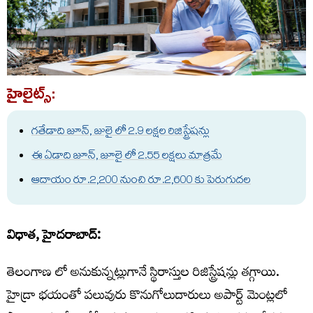
హైలైట్స్:
గతేడాది జూన్, జులై లో 2.9 లక్షల రిజిస్ట్రేషన్లు
ఈ ఏడాది జూన్, జూలై లో 2.55 లక్షలు మాత్రమే
ఆదాయం రూ.2,200 నుంచి రూ.2,600 కు పెరుగుదల
విధాత, హైదరాబాద్:
తెలంగాణ లో అనుకున్నట్లుగానే స్థిరాస్తుల రిజిస్ట్రేషన్లు తగ్గాయి.
హైడ్రా భయంతో పలువురు కొనుగోలుదారులు అపార్ట్ మెంట్లలో