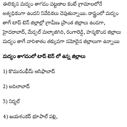
ఈలెక్క‌న మ‌ద్యం తాగడం ప‌ట్ట‌ణాల కంటే గ్రామాల‌లోనే
అత్య‌ధికంగా ఉంద‌ని నివేదిక‌లు చెపుతున్నాయి. రాష్ట్రంలో మ‌ద్యం
తాగే టాప్ టెన్‌ జిల్లాల్లో గ్రామీణ ప్రాంత జిల్లాలు ఉండ‌గా,
హైద‌రాబాద్‌, మేడ్చ‌ల్ మ‌ల్కాజిగిరి, రంగారెడ్డి, హ‌న్మ‌కొండ జిల్లాలు
మ‌ద్యం తాగే వారిశాతం తక్కువగా న‌మోదైన జిల్లాలుగా ఉన్నాయి
మ‌ద్యం తాగ‌డంలో టాప్ టెన్ లో ఉన్న జిల్లాలు
1) కొమురంభీమ్ ఆసిఫాబాద్‌
2) అదిలాబాద్
3) నిర్మ‌ల్
4) జ‌య‌శంక‌ర్ భూపాల్ ప‌ల్లి,