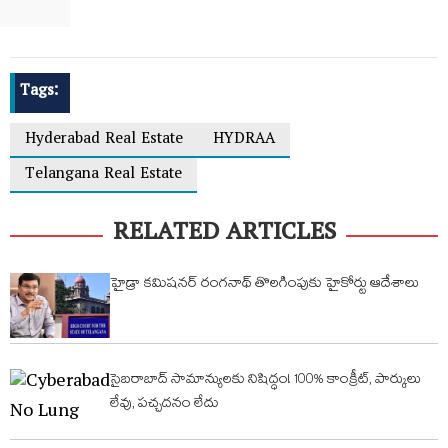
Tags:
Hyderabad Real Estate
HYDRAA
Telangana Real Estate
RELATED ARTICLES
హైడ్రా కమిషనర్ రంగనాథ్ తొలగింపుకు హైకోర్టు ఆదేశాలు
సైబరాబాద్ సామాన్యులకు నిషిద్ధం! 100% కాంక్రీట్, పార్కులు
లేవు, పచ్చదనం లేదు