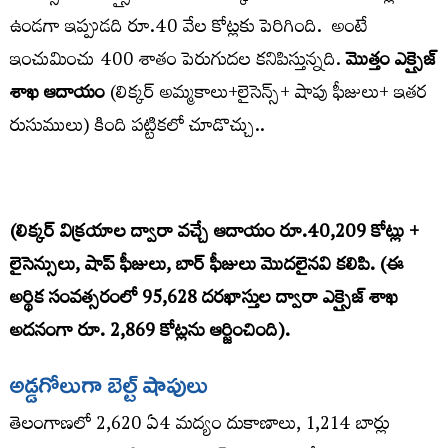
ఉండ‌గా ఇప్పుడ‌ది రూ.40 వేల కోట్ల‌కు పెరిగింది. అంటే
ఇంచుమించు 400 శాతం పెరుగుదల కనిపిస్తున్నది.
మొత్తం ఎక్సైజ్
శాఖ ఆదాయం
(లిక్కర్‌ అమ్మకాలు+లైసెన్స్‌+ షాపు ఫీజులు+ ఇతర
రుసుములు) కింది పట్టికలో చూడొచ్చు..
(లిక్కర్ విక్రయాల ద్వారా వ‌చ్చే ఆదాయం రూ.40,209 కోట్లు +
లైసెన్సులు, షాప్ ఫీజులు, బార్ ఫీజులు మొదలైనవి క‌లిపి. (ఈ
అర్థిక సంవ‌త్సరంలో 95,628 దరఖాస్తుల ద్వారా ఎక్సైజ్ శాఖ
అదనంగా రూ. 2,869 కోట్లను ఆర్జించింది).
అడ్డగోలుగా బెల్ట్‌ షాపులు
తెలంగాణలో 2,620 ఏ4 మ‌ద్యం దుకాణాలు, 1,214 బార్లు