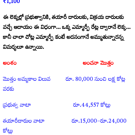
₹1,100
ఈ లెక్క‌ల్లో ప్ర‌భుత్వానికి, త‌యారీ దారుల‌కు, విక్ర‌య దారుల‌కు
వ‌చ్చే ఆదాయం ఈ విధంగా… ఒక్క ఎమ్మార్పీ రేట్ల ద్వారానే లెక్క‌…
కానీ చాలా చోట్ల ఎమ్మార్పీ కంటే అద‌నంగానే అమ్ముతున్నారన్న
విమర్శలూ ఉన్నాయి.
అంశం
అంచనా మొత్తం
మొత్తం అమ్మకాల విలువ రూ. 80,000 నుంచి ల‌క్ష‌ కోట్ల
వ‌ర‌కు
ప్రభుత్వ వాటా రూ.44,557 కోట్లు
తయారీదారుల వాటా రూ.15,000–రూ.24,000
కోట్లు