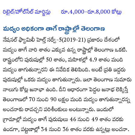
రిటైల్/హోల్‌సేల్ మార్జిన్లు రూ.4,000–రూ.8,000 కోట్లు
మద్యం అధికంగా తాగే రాష్ట్రాల్లో తెలంగాణ
నేష‌న‌ల్ ఫ్యామిలీ హెల్త్ స‌ర్వే-5(2019-21) ప్ర‌కారం దేశంలో
మ‌ద్యం తాగే వారి శాతం ఎక్కువ ఉన్న రాష్ట్రాల్లో తెలంగాణ ఒక‌టి.
రాష్ట్రంలోని పురుషుల్లో 50 శాతం, మ‌హిళ‌ల్లో 4.9 శాతం మంది
మ‌ద్యం తాగుతున్నారని ఈ నివేదిక తెలిపింది. అంటే ప్ర‌తి ఇద్ద‌రు
పురుషుల్లో ఒక‌రు మ‌ద్యం తాగుతున్నారు. ఇలా తెలంగాణ సుమారు
నాలుగు కోట్ల జ‌నాభా ఉంది. దీని ఆధారంగా పెద్ద‌ల జ‌నాభ లెక్కిస్తే
తెలంగాణలో 70 నుంచి 90 ల‌క్ష‌ల మంది మ‌ద్యం తాగుతున్నారన్న
అంచనాకు రావచ్చని పరిశీలకులు అంటున్నారు. ఇందులో
గ్రామాల్లో మ‌ద్యం తాగే పురుషులు 46 నుంచి 49 శాతం వ‌ర‌కు
ఉండ‌గా, ప‌ట్ట‌ణాల్లో 34 నుంచి 36 శాతం వ‌ర‌కు ఉన్న‌ట్లు అంచ‌నా.