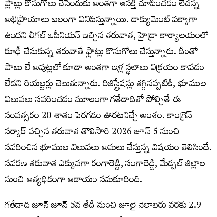
ప్లాట్లు కొనుగోలు చేసేందుకు అంతగా ఆసక్తి చూపించడం లేదన్న
అభిప్రాయాలు బలంగా వినిపిస్తున్నాయి. డాక్యుమెంట్‌ పక్కాగా
ఉందని లీగల్ ఒపీనియన్‌ ఇచ్చిన తరువాత, హైడ్రా కార్యాలయంలో
రూఢీ చేసుకున్న తరువాతే ఫ్లాట్లు కొనుగోలు చేస్తున్నారు. దీంతో
పాటు లే అవుట్లలో కూడా అంతగా ఇళ్ల స్థలాలు విక్రయం కావడం
లేదని రియల్టర్లు చెబుతున్నారు. రిజిస్ట్రేషన్లు తగ్గినప్పటికీ, భూముల
విలువలు సవరించడం మూలంగా గతేడాదితో పోల్చితే ఈ
సంవత్సరం 20 శాతం పెరగడం ఊరటనిచ్చే అంశం. కాంగ్రెస్
సర్కార్ వచ్చిన తరువాత తొలిసారి 2026 జూన్ 5 నుంచి
సవరించిన భూముల విలువలు అమలు చేస్తున్న విషయం తెలిసిందే.
సవరణ తరువాత ఎక్కువగా రంగారెడ్డి, సంగారెడ్డి, మేడ్చల్ జిల్లాల
నుంచి అత్యధికంగా ఆదాయం సమకూరింది.
గతేడాది జూన్ జూన్ 5వ తేదీ నుంచి జూలై నెలాఖరు వరకు 2.9