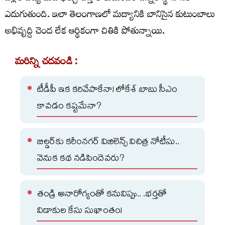
ఎదుగుతుంది. ఇలా తెలంగాణ‌లో మ‌ద్యానికి బానిసైన కుటుంబాలు
అభివృద్ది చెంద లేక ఆర్థికంగా చితికి పోతున్నాయి.
మరిన్ని చదవండి :
టీడీపీ ఇక కరివేపాకేనా! లోకేశ్‌ బాబు సీఎం
కావడం కష్టమేనా?
బిల్డర్‌కు కరీంనగర్‌ విజిలెన్స్‌ విచిత్ర నోటీసు..
వెనుక కథ నడిపిందెవరు?
తండ్రి అనారోగ్యంతో కనువిప్పు.. .భర్తతో
విడాకుల కేసు సుఖాంతం!