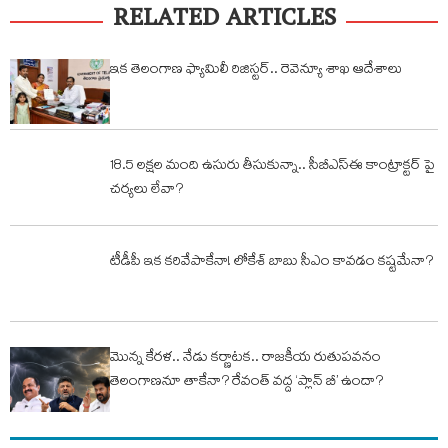
RELATED ARTICLES
ఇక తెలంగాణ ఫ్యామిలీ రిజిస్టర్‌.. రెవెన్యూ శాఖ ఆదేశాలు
18.5 లక్షల మంది ఉసురు తీసుకున్నా.. సీబీఎస్ఈ కాంట్రాక్టర్ పై
చర్యలు లేవా?
టీడీపీ ఇక కరివేపాకేనా! లోకేశ్‌ బాబు సీఎం కావడం కష్టమేనా?
మొన్న కేరళ.. నేడు కర్ణాటక.. రాజకీయ రుతుపవనం
తెలంగాణనూ తాకేనా? రేవంత్‌ వద్ద ‘ప్లాన్‌ బీ’ ఉందా?