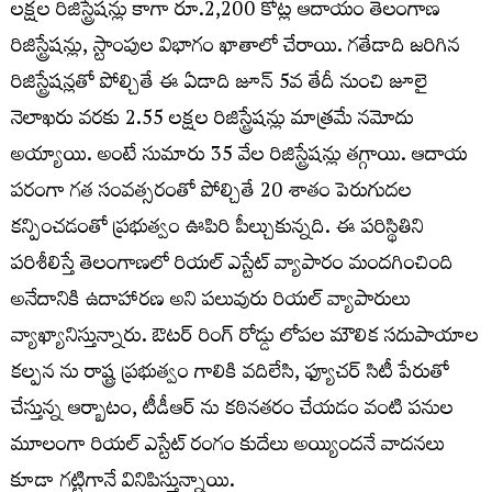
లక్షల రిజిస్ట్రేషన్లు కాగా రూ.2,200 కోట్ల ఆదాయం తెలంగాణ
రిజిస్ట్రేషన్లు, స్టాంపుల విభాగం ఖాతాలో చేరాయి. గతేడాది జరిగిన
రిజిస్ట్రేషన్లతో పోల్చితే ఈ ఏడాది జూన్ 5వ తేదీ నుంచి జూలై
నెలాఖరు వరకు 2.55 లక్షల రిజిస్ట్రేషన్లు మాత్రమే నమోదు
అయ్యాయి. అంటే సుమారు 35 వేల రిజిస్ట్రేషన్లు తగ్గాయి. ఆదాయ
పరంగా గత సంవత్సరంతో పోల్చితే 20 శాతం పెరుగుదల
కన్పించడంతో ప్రభుత్వం ఊపిరి పీల్చుకున్నది. ఈ పరిస్థితిని
పరిశీలిస్తే తెలంగాణలో రియల్ ఎస్టేట్ వ్యాపారం మందగించింది
అనేదానికి ఉదాహారణ అని పలువురు రియల్ వ్యాపారులు
వ్యాఖ్యానిస్తున్నారు. ఔటర్ రింగ్ రోడ్డు లోపల మౌలిక సదుపాయాల
కల్పన ను రాష్ట్ర ప్రభుత్వం గాలికి వదిలేసి, ఫ్యూచర్ సిటీ పేరుతో
చేస్తున్న ఆర్బాటం, టీడీఆర్ ను కఠినతరం చేయడం వంటి పనుల
మూలంగా రియల్ ఎస్టేట్ రంగం కుదేలు అయ్యిందనే వాదనలు
కూడా గట్టిగానే వినిపిస్తున్నాయి.