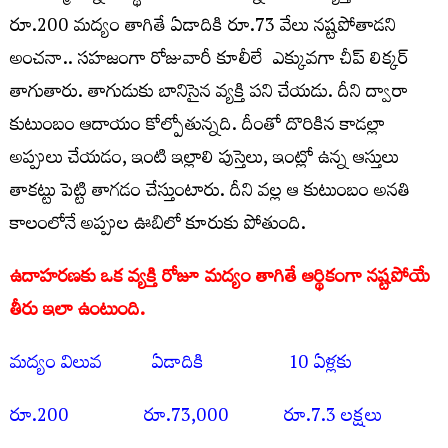
రూ.200 మ‌ద్యం తాగితే ఏడాదికి రూ.73 వేలు న‌ష్ట‌పోతాడని
అంచనా.. స‌హ‌జంగా రోజువారీ కూలీలే ఎక్కువగా చీప్ లిక్క‌ర్
తాగుతారు. తాగుడుకు బానిసైన వ్య‌క్తి ప‌ని చేయ‌డు. దీని ద్వారా
కుటుంబం ఆదాయం కోల్పోతున్న‌ది. దీంతో దొరికిన కాడ‌ల్లా
అప్పులు చేయ‌డం, ఇంటి ఇల్లాలి పుస్తెలు, ఇంట్లో ఉన్న ఆస్తులు
తాక‌ట్టు పెట్టి తాగ‌డం చేస్తుంటారు. దీని వ‌ల్ల ఆ కుటుంబం అన‌తి
కాలంలోనే అప్పుల ఊబిలో కూరుకు పోతుంది.
ఉదాహరణకు ఒక వ్య‌క్తి రోజూ మ‌ద్యం తాగితే ఆర్థికంగా న‌ష్ట‌పోయే
తీరు ఇలా ఉంటుంది.
మ‌ద్యం విలువ ఏడాదికి 10 ఏళ్ల‌కు
రూ.200 రూ.73,000 రూ.7.3 ల‌క్ష‌లు