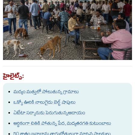
హైలైట్స్:
మ‌ద్యం మ‌త్తులో సోలుతున్న గ్రామాలు
ఒక్కో ఊరికి నాలుగైదు బెల్ట్ షాపులు
ఏటేటా స‌ర్కారుకు పెరుగుతున్నఆదాయం
ఆర్థికంగా చితికి పోతున్న పేద, మధ్యతరగతి కుటుంబాలు
50 శాతం జ‌నాభాను తాగుబోతులుగా మార్చిన పాల‌కులు