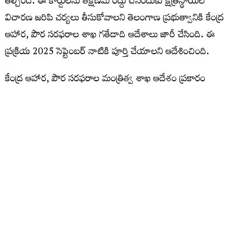
తేల్చింది. ఈ కార్డులను తక్షణమే రద్దు చేసేందుకు క్షేత్రస్థాయిలో
విచారణ జరిపి చర్యలు తీసుకోవాలని తెలంగాణ ప్రభుత్వానికి కేంద్ర
ఆహార, పౌర సరఫరాల శాఖ గతేడాది ఆదేశాలు జారీ చేసింది. ఈ
ప్రక్రియ 2025 సెప్టెంబర్ నాటికి పూర్తి చేయాలని ఆదేశించింది.
కేంద్ర ఆహార, పౌర సరఫరాల మంత్రిత్వ శాఖ ఆదేశం ప్రకారం
ప్రాథమిక విచారణ జరపగా 1.44 లక్షల బోగస్ కార్డులు ఉన్నట్లు
తేలింది. ఈ కార్డులను తొలగించాలని కోరుతూ పౌర సరఫరాల
కమిషనర్ కార్యాలయం నుంచి మంత్రి ఎన్ ఉత్తమ్ కుమార్ రెడ్డికి
ఫైలు వెళ్లింది. ఫైలును పరిశీలించిన ఉత్తమ్ కుమార్ రెడ్డి, తుది
ఆదేశాల కోసం ముఖ్యమంత్రి రేవంత్ రెడ్డికి పంపించినట్లు
తెలిసింది. ముఖ్యమంత్రి ఆదేశాల కోసం ఎదురు చూస్తున్నామని
పౌర సరఫరాల శాఖ అధికారులు చెబుతున్నారు. ఏం చర్యలు
తీసుకున్నారంటూ కేంద్ర ఆహార, పౌర సరఫరాల శాఖ నుంచి