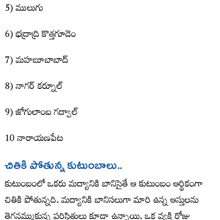
5) ములుగు
6) భ‌ద్రాద్రి కొత్త‌గూడెం
7) మ‌హ‌బూబాబాద్
8) నాగ‌ర్ క‌ర్నూల్
9) జోగులాంబ గ‌ద్వాల్‌
10 నారాయ‌ణ‌పేట‌
చితికి పోతున్న కుటుంబాలు..
కుటుంబంలో ఒక‌రు మ‌ద్యానికి బానిసైతే ఆ కుటుంబం ఆర్థికంగా
చితికి పోతున్న‌ది. మ‌ద్యానికి బానిస‌లుగా మారి ఉన్న ఆస్తుల‌ను
తెగ‌న‌మ్ముకున్న ప‌రిస్థితులు కూడా ఉన్నాయి. ఒక వ్య‌క్తి రోజు