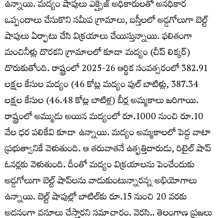
ఉన్నాయి. మ‌ద్యం షాపులు ఎక్సైజ్ అధికారుల‌తో అన‌ధికార
ఒప్పందాలు చేసుకొని స‌మీప గ్రామాలు, బ‌స్తీల‌లో అడ్డ‌గోలుగా బెల్ట్
షాపులు ఏర్పాటు చేసి విక్ర‌యాలు చేయిస్తున్నాయి. ఫ‌లితంగా
మంచినీళ్లు దొర‌క‌ని గ్రామాల‌లో కూడా మ‌ద్యం (చీప్ లిక్క‌ర్‌)
దొరుకుతోంది. రాష్ట్రంలో 2025-26 ఆర్థిక సంవ‌త్స‌రంలో 382.91
ల‌క్ష‌ల కేసుల మ‌ద్యం (46 కోట్ల మ‌ద్యం పుల్‌ బాటిళ్లు, 387.34
ల‌క్ష‌ల కేసుల (46.48 కోట్ల బాటిళ్ల) బీర్ల‌ అమ్మ‌కాలు జ‌రిగాయి.
రాష్ట్రంలో అమ్ముడు అయిన మ‌ద్యంలో రూ.1000 నుంచి రూ.10
వేల ధ‌ర ప‌లికేవి కూడా ఉన్నాయి. మ‌ద్యం అమ్మ‌కాల‌లో పెద్ద వాటా
ప్ర‌భుత్వానికే వెళుతుంది. ఆ త‌రువాత‌నే ఉత్ప‌త్తిదారుడు, రిటైల్ షాప్
ఓన‌ర్ల‌కు వెళుతుంది. దీంతో మ‌ద్యం విక్ర‌యాల‌ను పెంచేందుకు
అడ్డ‌గోలుగా బెల్ట్ షాప్‌లను వాడుకుంటున్నారన్న అభియోగాలు
ఉన్నాయి. బెల్ట్ షాపుల్లో బాటిల్‌కు రూ.15 నుంచి 20 వ‌ర‌కు
అదనంగా వసూలు చేస్తారని సమాచారం. వెరసి.. తెలంగాణ ప్ర‌జ‌లు