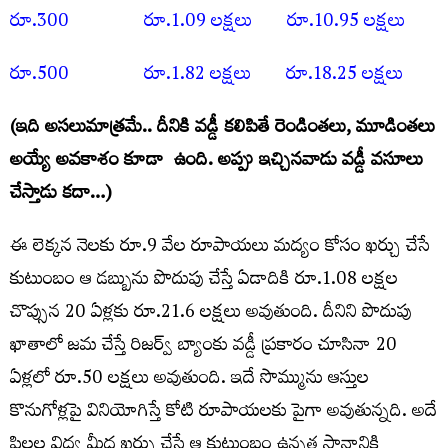
రూ.300 రూ.1.09 లక్షలు రూ.10.95 ల‌క్ష‌లు
రూ.500 రూ.1.82 ల‌క్ష‌లు రూ.18.25 ల‌క్ష‌లు
(ఇది అస‌లుమాత్రమే.. దీనికి వ‌డ్డీ క‌లిపితే రెండింతలు, మూడింతలు
అయ్యే అవకాశం కూడా ఉంది. అప్పు ఇచ్చినవాడు వడ్డీ వసూలు
చేస్తాడు కదా…)
ఈ లెక్క‌న నెల‌కు రూ.9 వేల రూపాయ‌లు మ‌ద్యం కోసం ఖ‌ర్చు చేసే
కుటుంబం ఆ డ‌బ్బును పొదుపు చేస్తే ఏడాదికి రూ.1.08 ల‌క్ష‌ల
చొప్సున 20 ఏళ్ల‌కు రూ.21.6 ల‌క్ష‌లు అవుతుంది. దీనిని పొదుపు
ఖాతాలో జ‌మ చేస్తే రిజ‌ర్వ్ బ్యాంకు వ‌డ్డీ ప్ర‌కారం చూసినా 20
ఏళ్ల‌లో రూ.50 ల‌క్ష‌లు అవుతుంది. ఇదే సొమ్మును ఆస్తుల
కొనుగోళ్ల‌పై వినియోగిస్తే కోటి రూపాయ‌ల‌కు పైగా అవుతున్న‌ది. అదే
పిల్ల‌ల విద్య మీద ఖర్చు చేస్తే ఆ కుటుంబం ఉన్న‌త స్థానానికి