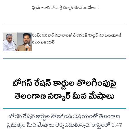
హైదరాబాద్ లో మళ్లీ సర్కారీ భూముల వేలం..!
సంఘ్ ప‌రివార్‌ మూలాలతోనే రేవంత్ హిట్లర్ మాటలు:మాజీ
సీఎం విజయన్
బోగస్ రేషన్ కార్డుల తొలగింపుపై
తెలంగాణ సర్కార్ మీన మేషాలు
బోగస్‌ రేషన్‌ కార్డుల తొలగింపు విషయంలో తెలంగాణ
ప్రభుత్వం మీన మేషాలు లెక్కపెడుతున్నది. రాష్ట్రంలో 3.47