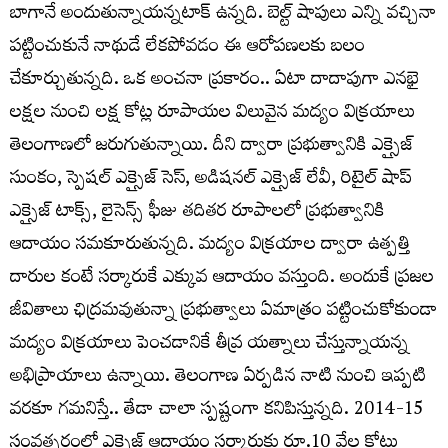
బాగానే అందుతున్నాయ‌న్న‌టాక్ ఉన్న‌ది. బెల్ట్ షాపులు ఎన్ని వ‌చ్చినా
ప‌ట్టించుకునే నాథుడే లేకపోవడం ఈ ఆరోపణలకు బలం
చేకూర్చుతున్నది. ఒక అంచనా ప్రకారం.. ఏటా దాదాపుగా ఎన‌భై
ల‌క్ష‌ల నుంచి ల‌క్ష కోట్ల రూపాయ‌ల విలువైన మ‌ద్యం విక్ర‌యాలు
తెలంగాణలో జ‌రుగుతున్నాయి. దీని ద్వారా ప్ర‌భుత్వానికి ఎక్సైజ్
సుంకం, స్పెష‌ల్ ఎక్సైజ్ సెస్‌, అడిష‌న‌ల్ ఎక్సైజ్ లేవీ, రిటైల్ షాప్
ఎక్సైజ్ టాక్స్‌, లైసెన్స్ ఫీజు త‌దిత‌ర రూపాల‌లో ప్ర‌భుత్వానికి
ఆదాయం సమకూరుతున్నది. మ‌ద్యం విక్ర‌యాల ద్వారా ఉత్ప‌త్తి
దారుల కంటే స‌ర్కారుకే ఎక్కువ ఆదాయం వ‌స్తుంది. అందుకే ప్ర‌జ‌ల
జీవితాలు ఛిద్ర‌మ‌వుతున్నా ప్ర‌భుత్వాలు ఏమాత్రం ప‌ట్టించుకోకుండా
మ‌ద్యం విక్ర‌యాలు పెంచ‌డానికే తీవ్ర య‌త్నాలు చేస్తున్నాయన్న
అభిప్రాయాలు ఉన్నాయి. తెలంగాణ ఏర్పడిన నాటి నుంచి ఇప్పటి
వరకూ గమనిస్తే.. తేడా చాలా స్పష్టంగా కనిపిస్తున్నది. 2014-15
సంవ‌త్స‌రంలో ఎక్సైజ్ ఆదాయం స‌ర్కారుకు రూ.10 వేల కోట్లు