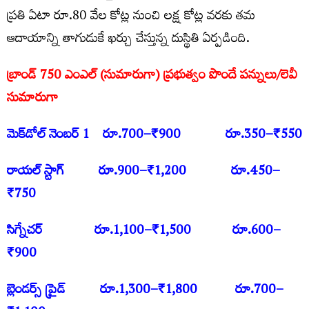
ప్ర‌తి ఏటా రూ.80 వేల కోట్ల నుంచి ల‌క్ష కోట్ల వ‌ర‌కు త‌మ
ఆదాయాన్ని తాగుడుకే ఖ‌ర్చు చేస్తున్న దుస్థితి ఏర్ప‌డింది.
బ్రాండ్ 750 ఎంఎల్‌ (సుమారుగా) ప్రభుత్వం పొందే పన్నులు/లెవీ
సుమారుగా
మెక్‌డోల్ నెంబ‌ర్ 1 రూ.700–₹900 రూ.350–₹550
రాయ‌ల్ స్టాగ్‌ రూ.900–₹1,200 రూ.450–
₹750
సిగ్నేచ‌ర్‌ రూ.1,100–₹1,500 రూ.600–
₹900
బ్లెండ‌ర్స్ ప్రైడ్‌ రూ.1,300–₹1,800 రూ.700–