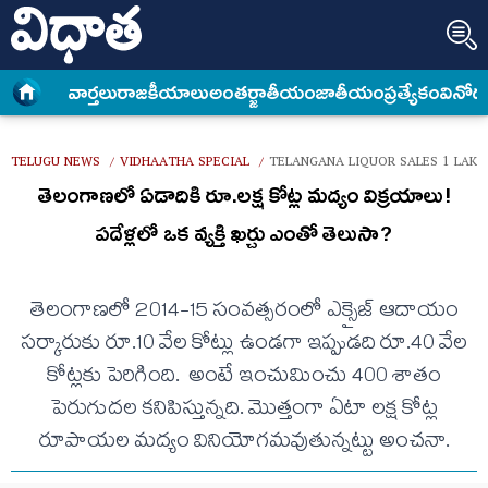
వార్త‌లు
రాజకీయాలు
అంత‌ర్జాతీయం
జాతీయం
ప్రత్యేకం
వినోద
TELUGU NEWS
VIDHAATHA SPECIAL
TELANGANA LIQUOR SALES 1 LAK
/
/
తెలంగాణ‌లో ఏడాదికి రూ.ల‌క్ష కోట్ల మ‌ద్యం విక్ర‌యాలు!
పదేళ్లలో ఒక వ్యక్తి ఖర్చు ఎంతో తెలుసా?
తెలంగాణలో 2014-15 సంవ‌త్స‌రంలో ఎక్సైజ్ ఆదాయం
స‌ర్కారుకు రూ.10 వేల కోట్లు ఉండ‌గా ఇప్పుడ‌ది రూ.40 వేల
కోట్ల‌కు పెరిగింది. అంటే ఇంచుమించు 400 శాతం
పెరుగుదల కనిపిస్తున్నది. మొత్తంగా ఏటా లక్ష కోట్ల
రూపాయల మద్యం వినియోగమవుతున్నట్టు అంచనా.