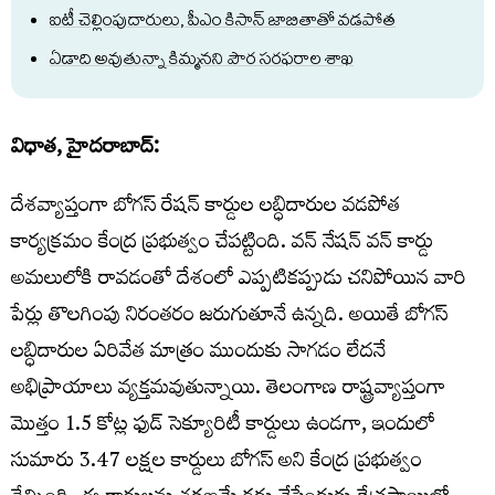
ఐటీ చెల్లింపుదారులు, పీఎం కిసాన్ జాబితాతో వడపోత
ఏడాది అవుతున్నా కిమ్మనని పౌర సరఫరాల శాఖ
విధాత, హైదరాబాద్:
దేశవ్యాప్తంగా బోగస్ రేషన్ కార్డుల లబ్ధిదారుల వడపోత
కార్యక్రమం కేంద్ర ప్రభుత్వం చేపట్టింది. వన్ నేషన్ వన్ కార్డు
అమలులోకి రావడంతో దేశంలో ఎప్పటికప్పుడు చనిపోయిన వారి
పేర్లు తొలగింపు నిరంతరం జరుగుతూనే ఉన్నది. అయితే బోగస్
లబ్ధిదారుల ఏరివేత మాత్రం ముందుకు సాగడం లేదనే
అభిప్రాయాలు వ్యక్తమవుతున్నాయి. తెలంగాణ రాష్ట్రవ్యాప్తంగా
మొత్తం 1.5 కోట్ల ఫుడ్ సెక్యూరిటీ కార్డులు ఉండగా, ఇందులో
సుమారు 3.47 లక్షల కార్డులు బోగస్ అని కేంద్ర ప్రభుత్వం