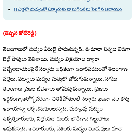
11 ఏళ్ల‌లో మద్యంతో స‌ర్కారుకు నాలుగింత‌లు పెరిగిన ఆదాయం
(తిప్పన కోటిరెడ్డి)
తెలంగాణ‌లో మ‌ద్యం ఏరులై పారుతున్న‌ది. ఊరూరా విచ్చ‌ల విడిగా
బెల్ట్ షాపులు వెలిశాయి. మ‌ద్యం విక్ర‌యాల ద్వారా
వ‌చ్చేఆదాయంపైనే స‌ర్కారు అధికంగా ఆధారపడటంతో తెలంగాణ
ప‌ల్లెలు, ప‌ట్నాలు మ‌ద్యం మ‌త్తులో జోరుగుతున్నాయి. స‌గ‌టు
తెలంగాణ ప్ర‌జ‌ల జీవితాలు ఆగ‌మ‌వుతున్నాయి. ప్ర‌జ‌లు
ఆర్థికంగా,ఆరోగ్యప‌రంగా చితికిపోతుంటే సర్కారు ఖ‌జ‌నా వేల కోట్ల
ఆదాయాన్ని లెక్కవేసుకుంటున్నది. మరోవైపు మ‌ద్యం
ఉత్ప‌త్తిదారుల‌కు, విక్ర‌యదారుల‌కు భారీగానే గిట్టుబాటు
అవుతున్న‌ది. అధికారుల‌కు, నేత‌ల‌కు మ‌ద్యం ముడుపులు కూడా