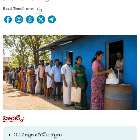
Read Time:
9 mins
హైలైట్స్:
3.47 లక్షల బోగస్ కార్డులు