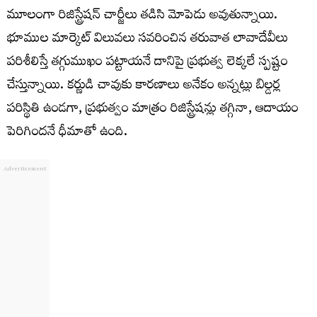
మూలంగా రిజిస్ట్రేషన్ చార్జీలు తడిసి మోపెడు అవుతున్నాయి.
భూముల మార్కెట్ విలువలు సవరించిన తరువాత లావాదేవీలు
పరిశీలిస్తే తగ్గుముఖం పట్టాయనే దానిపై ప్రభుత్వ లెక్కలే స్పష్టం
చేస్తున్నాయి. కర్ణుడి చావుకు కారణాలు అనేకం అన్నట్లు బిల్డర్ల
పరిస్థితి ఉండగా, ప్రభుత్వం మాత్రం రిజిస్ట్రేషన్లు తగ్గినా, ఆదాయం
పెరిగిందనే ధీమాతో ఉంది.