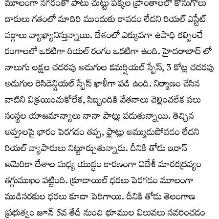
మూలంగా నగరంతో పాటు చుట్టు పక్కల ప్రాంతాలలో కొనుగోలు
దారులు గతంలో మాదిరి ముందుకు రావడం లేదని రియల్‌ ఎస్టేట్‌
వర్గాలు వ్యాఖ్యానిస్తున్నాయి. దేశంలో ఎక్కువగా ఉపాధి కల్పించే
రంగాలలో ఒకటిగా రియల్ రంగం ఒకటిగా ఉంది. హైదరాబాద్ లో
నాలుగు లక్షల చదరపు అడుగుల కమర్షియల్ స్పేస్, 3 కోట్ల చదరపు
అడుగుల రెసిడెన్షియల్ స్పేస్ ఖాళీగా పడి ఉంది. నిర్మాణం చేసిన
వాటిని విక్రయించుకోలేక, సిబ్బందికి వేతనాలు చెల్లించలేక పలు
సంస్థల యాజమాన్యాలు నానా పాట్లు పడుతున్నాయి. తెచ్చిన
అప్పులపై భారం పెరగడం తప్ప, ఫ్లాట్లు అమ్ముడుపోవడం లేదని
రియల్ వ్యాపారులు నిట్టూర్చుతున్నారు. దీనికి తోడు ఇరాన్
అమెరికా దేశాల మధ్య యుద్ధం కారణంగా విదేశీ మారకద్రవ్యం
తగ్గుముఖం పట్టింది. క్రూడాయిల్ ధరలు పెరగడం మూలంగా
ముడిసరకుల ధరలు కూడా పెరిగాయి. దీనికి తోడు తెలంగాణ
ప్రభుత్వం జూన్ 5వ తేదీ నుంచి భూముల విలువలు సవరించడం