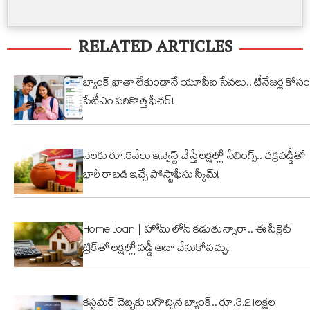
అక్రమ
మారాం చేసిన
లిమ
ప్రమాణ
నిర్మాణం..
ఏనుగు..
బ్
స్వీకారం
RELATED ARTICLES
నార్సింగిలో
క్యూట్
అక
స్కూల్‌
వీడియో
తగ
భవనం
వైరల్!
బ్యాంక్ ఖాతా లేకుండానే యూపీఐ సేవలు.. టీనేజర్ల కోసం
కూల్చివేత
పేటీఎం సరికొత్త ఫీచర్!
నెలకు రూ.5వేలు ఇన్వెస్ట్ చేస్తే లక్షల్లో సేవింగ్స్.. చక్రవడ్డీతో
భారీ రాబడి ఇచ్చే పోస్టాఫీసు స్కీమ్!
Home Loan | హోమ్ లోన్ కడుతున్నారా.. ఈ సీక్రెట్
ట్రిక్‌తో లక్షల్లో వడ్డీ ఆదా చేసుకోవచ్చు!
కస్టమర్ దెబ్బకు దిగొచ్చిన బ్యాంక్.. రూ.3.21లక్షల