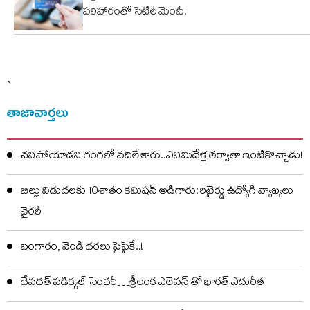
పరిహారంతో సెటిల్‌మెంట్!
`
తాజావార్తలు
చనిపోయాడని గంగలో వదిలేశారు..ఎనిమిదేళ్ల తర్వాతా ఇంటికొచ్చాడు!
బిల్లు విడుదలకు 10శాతం కమిషన్ అడిగారు: రిటైర్డు ఉద్యోగి వ్యాఖ్యలు
వైరల్
బంగారం, వెండి ధరలు పైపైకే..!
దేవదత్ పడిక్కల్‌ సెంచరీ…శ్రీలంక ఎలెవన్ తో భారత్ ఎదురీత