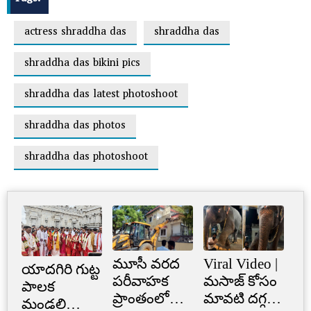
actress shraddha das
shraddha das
shraddha das bikini pics
shraddha das latest photoshoot
shraddha das photos
shraddha das photoshoot
మూసీ వరద
Viral Video |
Cr
యాదగిరి గుట్ట
పరీవాహక
మసాజ్ కోసం
Li
పాలక
ప్రాంతంలో
మావటి దగ్గర
క్రె
మండలి