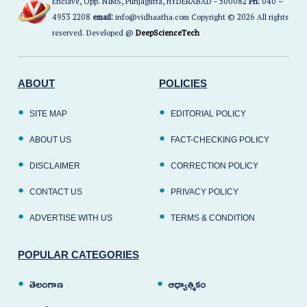
Enclave, Opp. NIMS, Punjagutta, HYDERABAD - 500082
Ph:
040 –
4953 2208
email:
info@vidhaatha.com Copyright © 2026 All rights
reserved. Developed @
DeepScienceTech
ABOUT
POLICIES
SITE MAP
EDITORIAL POLICY
ABOUT US
FACT-CHECKING POLICY
DISCLAIMER
CORRECTION POLICY
CONTACT US
PRIVACY POLICY
ADVERTISE WITH US
TERMS & CONDITION
POPULAR CATEGORIES
తెలంగాణ
ఆధ్యాత్మికం