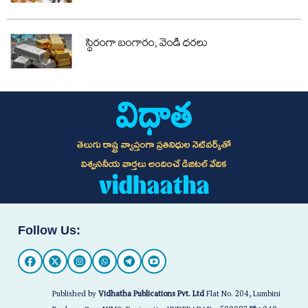
స్థిరంగా బంగారం, వెండి ధరలు
తెలుగు రాష్ట్ర వ్యాప్తంగా ప్రతినిధుల నెట్‌వర్క్‌తో
విశ్వసనీయ వార్తలు అందించే డిజిటల్ వేదిక
Follow Us:
Published by
Vidhatha Publications Pvt. Ltd
Flat No. 204, Lumbini