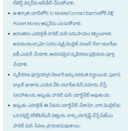
లేటెస్ట్ వెర్షన్‌కు అప్‌డేట్ చేసుకోవాలి.
ఆ తర్వాత యాప్‌లోని
To Mobile/Contact
విభాగంలోకి వెళ్లి
Pocket Money
ఆప్షన్‌ను ఎంచుకోవాలి.
అనంతరం ఎవరికైతే పాకెట్ మనీ సదుపాయం కల్పించాలని
అనుకుంటున్నామో సదరు వ్యక్తి మొబైల్ నంబర్ లేదా యూపీఐ
ఐడీ ఎంటర్ చేయాలి. అవసరమైన ధృవీకరణ ప్రక్రియను పూర్తి
చేయాలి.
ధృవీకరణ పూర్తయ్యాక నెలవారీ ఖర్చు పరిమితి నిర్ణయించి, ప్రధాన
బ్యాంక్ ఖాతాను ఎంపిక చేసి యూపీఐ పిన్ నమోదు చేస్తే
సరిపోతుంది. అప్పుడు పాకెట్ మనీ యాక్టివేట్ అవుతుంది.
అప్పుడు ఎవరికైతే ఈ సేవను యాక్టివేట్ చేశామో, వారి మొబైల్‌కు
ఒక రిక్వెస్ట్ నోటిఫికేషన్ వెళ్తుంది. దాన్ని యాక్సెప్ట్ చేస్తే పేటీఎం
పాకెట్ మనీ సేవలు ప్రారంభమవుతాయి.