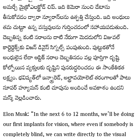
అమర్చే మైక్రోఎలక్ట్రోడ్ చిప్. ఇది కెమెరా నుంచి డేటాను
తీసుకోవడం ద్వారా న్యూరాన్‌లను ఉత్పత్తి చేస్తుంది. ఇది అంధులు
తమ చుట్టూ ఉన్న వస్తువులను గుర్తించడంలో సహాయపడుతుంది.
దెబ్బతిన్న కంటి నరాలను దాటి నేరుగా మెదడులోని విజువల్
కార్టెర్టెక్స్‌కు విజన్ డివైస్ సిగ్నల్స్ పంపుతుంది. పుట్టుకతోనే
అంధులైన లేదా ఆప్టిక్ నరాల దెబ్బతినడం వల్ల పూర్తిగా దృష్టి
కోల్పోయిన వ్యక్తులకు దృష్టిని పునరుద్ధరించడం ఈ సాంకేతికత
లక్ష్యం. భవిష్యత్‌లో ఇన్ఫ్రారెడ్, అల్ట్రావయోలెట్ తరంగాలతో పాటు
సూపర్ హ్యూమన్ కంటి చూపును అందించే అవకాశం ఉందని
మస్క్ వెల్లడించారు.
Elon Musk: “In the next 6 to 12 months, we’ll be doing
our first implants for vision, where even if somebody is
completely blind, we can write directly to the visual