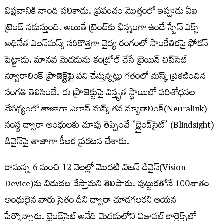
విప్లవానికి నాంది పలికాడు. ప్రపంచం మొత్తంలో ఇప్పుడు ఏఐ
ట్రెండ్ నడుస్తుంది. అయితే ట్రెండ్‌కు భిన్నంగా ఉండే స్పేస్ ఎక్స్
అధినేత ఎలన్‌మస్క్ సరికొత్తగా వైద్య రంగంలో సాంకేతికపై ఫోకస్
పెట్టాడు. మానవ మెదడును కంట్రోల్ చేసే బ్రెయిన్ చిప్‌సెట్‌
న్యూరాలింక్ ప్రాజెక్ట్‌పై పని చేస్తున్నట్లు గతంలో మస్క్ ప్రకటించిన
సంగతి తెలిసిందే. ఈ ప్రాజెక్టుపై విస్తృత స్థాయిలో పరిశోధనల
నేపథ్యంలో తాజాగా ఎలాన్ మస్క్ తన న్యూరాలింక్(Neuralink)
సంస్థ ద్వారా అంధులకు చూపు తెప్పించే ‘బ్లైండ్‌సైట్’ (Blindsight)
డివైస్‌పై తాజాగా కీలక ప్రకటన చేశారు.
రానున్న 6 నుంచి 12 నెలల్లో మొదటి విజన్ డివైస్‌(Vision
Device)ను విడుదల చేస్తామని తెలిపారు. పుట్టుకతోనే 100శాతం
అంధులైన వారు సైతం దీని ద్వారా చూడగలరని ఆయన
పేర్కొన్నారు. బ్లైండ్‌సైట్ అనేది మెదడులోని విజువల్ కార్టెక్స్‌లో