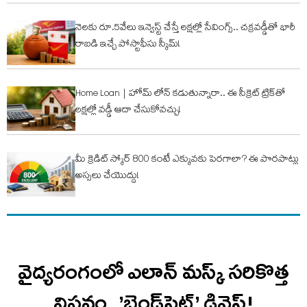
నెలకు రూ.5వేలు ఇన్వెస్ట్ చేస్తే లక్షల్లో సేవింగ్స్.. చక్రవడ్డీతో భారీ
రాబడి ఇచ్చే పోస్టాఫీసు స్కీమ్!
Home Loan | హోమ్ లోన్ కడుతున్నారా.. ఈ సీక్రెట్ ట్రిక్‌తో
లక్షల్లో వడ్డీ ఆదా చేసుకోవచ్చు!
మీ క్రెడిట్ స్కోర్ 800 కంటే ఎక్కువకు పెరగాలా? ఈ పొరపాట్లు
అస్సలు చేయొద్దు!
వైద్యరంగంలో ఎలాన్ మస్క్ సరికొత్త
విప్లవం..’బ్లైండ్‌సైట్’ డివైస్‌!