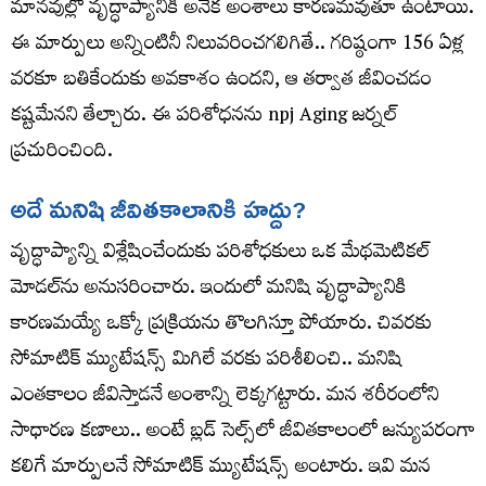
మానవుల్లో వృద్ధాప్యానికి అనేక అంశాలు కారణమవుతూ ఉంటాయి.
ఈ మార్పులు అన్నింటినీ నిలువరించగలిగితే.. గరిష్ఠంగా 156 ఏళ్ల
వరకూ బతికేందుకు అవకాశం ఉందని, ఆ తర్వాత జీవించడం
కష్టమేనని తేల్చారు. ఈ పరిశోధనను npj Aging జర్నల్‌
ప్రచురించింది.
అదే మనిషి జీవితకాలానికి హద్దు?
వృద్ధాప్యాన్ని విశ్లేషించేందుకు పరిశోధకులు ఒక మేథమెటికల్‌
మోడల్‌ను అనుసరించారు. ఇందులో మనిషి వృద్ధాప్యానికి
కారణమయ్యే ఒక్కో ప్రక్రియను తొలగిస్తూ పోయారు. చివరకు
సోమాటిక్‌ మ్యుటేషన్స్‌ మిగిలే వరకు పరిశీలించి.. మనిషి
ఎంతకాలం జీవిస్తాడనే అంశాన్ని లెక్కగట్టారు. మన శరీరంలోని
సాధారణ కణాలు.. అంటే బ్లడ్‌ సెల్స్‌లో జీవితకాలంలో జన్యుపరంగా
కలిగే మార్పులనే సోమాటిక్‌ మ్యుటేషన్స్‌ అంటారు. ఇవి మన