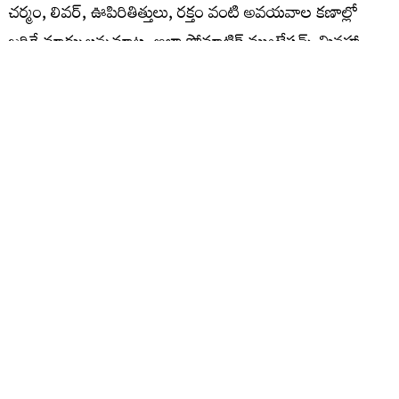
చర్మం, లివర్‌, ఊపిరితిత్తులు, రక్తం వంటి అవయవాల కణాల్లో
జరిగే మార్పులన్నమాట. అలా సోమాటిక్‌ మ్యుటేషన్స్‌ మినహా
ఇతర వృద్ధాప్య కారకాలను పూర్తిగా నియంత్రిస్తే.. సగటున గరిష్ఠ
జీవితకాలం 146 ఏళ్ల నుంచి 194 ఏళ్లదాకా ఉండొచ్చని
లెక్కగట్టారు. దాని సగటుతో మధ్యస్థ జీవితకాలం (Median
Lifespan) సుమారు 156 ఏళ్లుగా నిర్ధారించారు. ఎంత ఆధునిక
వైద్యం అందుబాటులోకి వచ్చినా.. ఎంత గొప్ప యాంటిఏజింగ్‌
చికిత్సలు పుట్టుకొచ్చినా మనిషి జీవితానికి 156 ఏళ్లు ఫైనల్‌ అని
తేల్చారు.
అసలు సమస్యలు అవే…
మనిషి శరీరంలో అత్యంత కీలకమైన అవయవాలు మెదడు, గుండె.
ఈ రెండింటిలోని ముఖ్యమైన కణాలు జీవితకాలంలో దాదాపు కొత్తవి
తయారయ్యే అవకాశాలు లేవు. కాలక్రమేణా వాటిలో సోమాటిక్‌