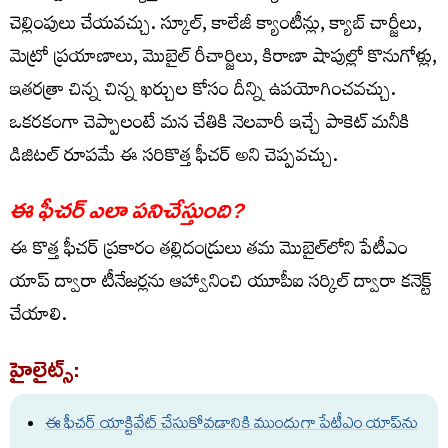
చెల్లింపులు చేయవచ్చు. స్కూల్, కాలేజీ క్యాంటీన్లు, క్యాబ్ చార్జీలు,
మెట్రో ప్రయాణాలు, మొబైల్ రీచార్జిలు, కిరాణా షాపుల్లో కొనుగోళ్లు,
ఇతరత్రా చిన్న చిన్న ఖర్చుల కోసం దీన్ని ఉపయోగించవచ్చు.
ఒకరకంగా చెప్పాలంటే మన చేతికి నెలవారీ ఇచ్చే పాకెట్ మనీకి
డిజిటల్ రూపమే ఈ సరికొత్త ఫీచర్ అని చెప్పవచ్చు.
ఈ ఫీచర్ ఎలా పనిచేస్తుంది?
ఈ కొత్త ఫీచర్ ప్రకారం తల్లిదండ్రులు తమ మొబైల్‌లోని పేటీఎం
యాప్ ద్వారా టీనేజర్లను ఆహ్వానించి యూపీఐ సర్కిల్ ద్వారా కనెక్ట్
చేయాలి.
హైలైట్స్:
ఈ ఫీచర్ యాక్టివేట్ చేసుకోవడానికి ముందుగా పేటీఎం యాప్‌ను