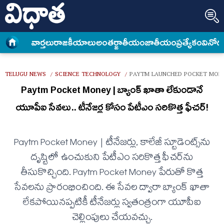
వార్త‌లు
రాజకీయాలు
అంత‌ర్జాతీయం
జాతీయం
ప్రత్యేకం
వినోద
TELUGU NEWS
SCIENCE TECHNOLOGY
PAYTM LAUNCHED POCKET MONE
/
/
Paytm Pocket Money | బ్యాంక్ ఖాతా లేకుండానే
యూపీఐ సేవలు.. టీనేజర్ల కోసం పేటీఎం సరికొత్త ఫీచర్!
Paytm Pocket Money | టీనేజర్లు, కాలేజీ స్టూడెంట్స్‌ను
దృష్టిలో ఉంచుకుని పేటీఎం సరికొత్త ఫీచర్‌ను
తీసుకొచ్చింది. Paytm Pocket Money పేరుతో కొత్త
సేవలను ప్రారంభించింది. ఈ సేవల ద్వారా బ్యాంక్ ఖాతా
లేకపోయినప్పటికీ టీనేజర్లు స్వతంత్రంగా యూపీఐ
చెల్లింపులు చేయవచ్చు.