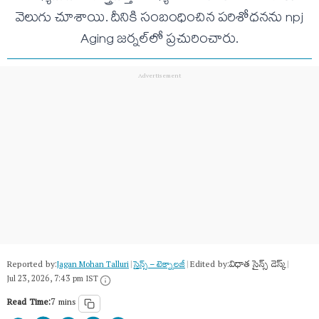
వెలుగు చూశాయి. దీనికి సంబంధించిన పరిశోధనను npj
Aging జర్నల్‌లో ప్రచురించారు.
Reported by:
Edited by:
విధాత సైన్స్ డెస్క్
Jagan Mohan Talluri
|
సైన్స్​ – టెక్నాలజీ
|
|
Jul 23, 2026, 7:43 pm IST
Read Time:
7 mins