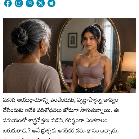
మనిషి ఆయుర్దాయాన్ని పెంచేందుకు, వృద్ధాప్యాన్ని జాప్యం
చేసేందుకు అనేక పరిశోధనలు జోరుగా సాగుతున్నాయి. ఈ
సమయంలో శాస్త్రవేత్తలు మనిషి గరిష్ఠంగా ఎంతకాలం
బతుకుతాడు? అనే ప్రశ్నకు ఆసక్తికర సమాధానం ఇచ్చారు.