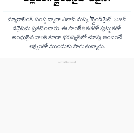
న్యూరాలింక్ సంస్థ ద్వారా ఎలాన్ మస్క్ 'బ్లైండ్‌సైట్' విజన్
డివైస్‌ను ప్రకటించారు. ఈ సాంకేతికతతో పుట్టుకతో
అంధులైన వారికి కూడా భవిష్యత్‌లో చూపు అందించే
లక్ష్యంతో ముందుకు సాగుతున్నారు.