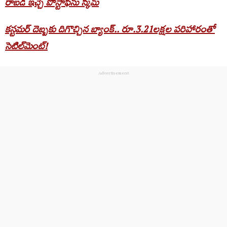
రాబడి ఇచ్చే పోస్టాఫీసు స్కీమ్
కస్టమర్ దెబ్బకు దిగొచ్చిన బ్యాంక్.. రూ.3.21లక్షల పరిహారంతో
సెటిల్‌మెంట్!