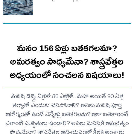
మనం 156 ఏళ్లు బతకగలమా?
అమరత్వం సాధ్యమేనా? శాస్త్రవేత్తల
అధ్యయంలో సంచలన విషయాలు!
మనిషి డెబ్బై ఏళ్లకో 80 ఏళ్లకో.. మహా అయితే 90 ఏళ్ల
తర్వాతో ఎందుకు చనిపోవాలి? అసలు మనిషి పూర్తి
ఆరోగ్యంతో ఉంటే ఎన్నేళ్లు బతకగలడు? అలా బతకాలంటే
ఎలాంటి పరిస్థితులు ఉండాలి? అసలు మనిషికి అమరత్వం
సాధ్యమేనా? శాస్త్రవేత్తల అధ్యయనంలో కీలక అంశాలు