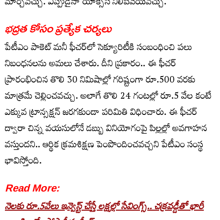
మార్చవచ్చు. ఎప్పుడైనా యాక్సెస్ నిలిపివేయవచ్చు.
భద్రత కోసం ప్రత్యేక చర్యలు
పేటీఎం పాకెట్ మనీ ఫీచర్‌లో సెక్యూరిటీకి సంబంధించి పలు
నిబంధనలను అమలు చేశారు. దీని ప్రకారం.. ఈ ఫీచర్
ప్రారంభించిన తొలి 30 నిమిషాల్లో గరిష్టంగా రూ.500 వరకు
మాత్రమే చెల్లించవచ్చు. అలాగే తొలి 24 గంటల్లో రూ.5 వేల కంటే
ఎక్కువ ట్రాన్సక్షన్ జరగకుండా పరిమితి విధించారు.
ఈ ఫీచర్
ద్వారా చిన్న వయసులోనే డబ్బు వినియోగంపై పిల్లల్లో అవగాహన
వస్తుందని.. ఆర్థిక క్రమశిక్షణ పెంపొందించవచ్చని పేటీఎం సంస్థ
భావిస్తోంది.
Read More:
నెలకు రూ.5వేలు ఇన్వెస్ట్ చేస్తే లక్షల్లో సేవింగ్స్.. చక్రవడ్డీతో భారీ