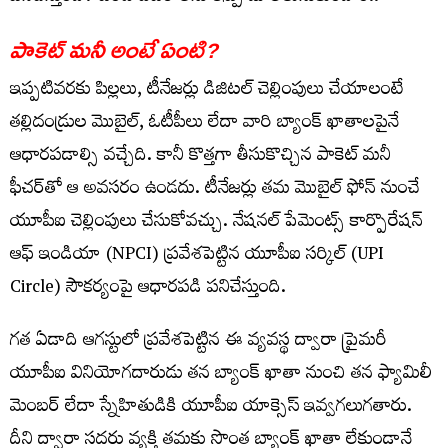
పాకెట్ మనీ అంటే ఏంటి?
ఇప్పటివరకు పిల్లలు, టీనేజర్లు డిజిటల్ చెల్లింపులు చేయాలంటే
తల్లిదండ్రుల మొబైల్, ఓటీపీలు లేదా వారి బ్యాంక్ ఖాతాలపైనే
ఆధారపడాల్సి వచ్చేది. కానీ కొత్తగా తీసుకొచ్చిన పాకెట్ మనీ
ఫీచర్‌తో ఆ అవసరం ఉండదు. టీనేజర్లు తమ మొబైల్‌ ఫోన్ నుంచే
యూపీఐ చెల్లింపులు చేసుకోవచ్చు. నేషనల్ పేమెంట్స్ కార్పొరేషన్
ఆఫ్ ఇండియా (
NPCI)
ప్రవేశపెట్టిన యూపీఐ సర్కిల్ (
UPI
Circle)
సౌకర్యంపై ఆధారపడి పనిచేస్తుంది.
గత ఏడాది ఆగస్టులో ప్రవేశపెట్టిన ఈ వ్యవస్థ ద్వారా ప్రైమరీ
యూపీఐ వినియోగదారుడు తన బ్యాంక్ ఖాతా నుంచి తన ఫ్యామిలీ
మెంబర్ లేదా స్నేహితుడికి యూపీఐ యాక్సెస్ ఇవ్వగలుగతారు.
దీని ద్వారా సదరు వ్యక్తి తమకు సొంత బ్యాంక్ ఖాతా లేకుండానే