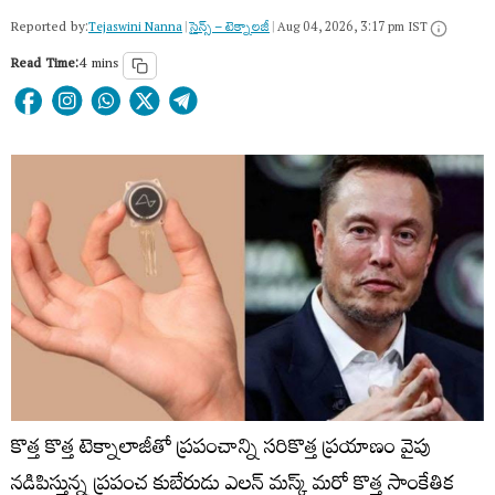
Reported by:
Tejaswini Nanna
|
సైన్స్​ – టెక్నాలజీ
|
Aug 04, 2026, 3:17 pm IST
Read Time:
4 mins
కొత్త కొత్త టెక్నాలాజీతో ప్రపంచాన్ని సరికొత్త ప్రయాణం వైపు
నడిపిస్తున్న ప్రపంచ కుబేరుడు ఎలన్ మస్క్ మరో కొత్త సాంకేతిక