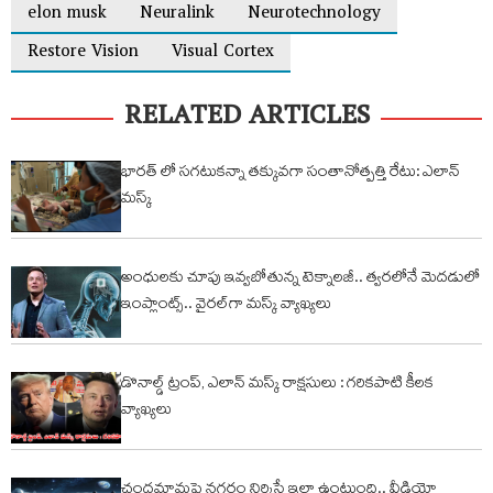
elon musk
Neuralink
Neurotechnology
Restore Vision
Visual Cortex
RELATED ARTICLES
భారత్ లో సగటుకన్నా తక్కువగా సంతానోత్పత్తి రేటు: ఎలాన్
మస్క్
అంధులకు చూపు ఇవ్వబోతున్న టెక్నాలజీ.. త్వరలోనే మెదడులో
ఇంప్లాంట్స్.. వైరల్‌గా మస్క్ వ్యాఖ్యలు
డొనాల్డ్ ట్రంప్, ఎలాన్ మస్క్ రాక్షసులు : గరికపాటి కీలక
వ్యాఖ్యలు
చంద‌మామ‌పై న‌గ‌రం నిర్మిస్తే ఇలా ఉంటుంది.. వీడియో