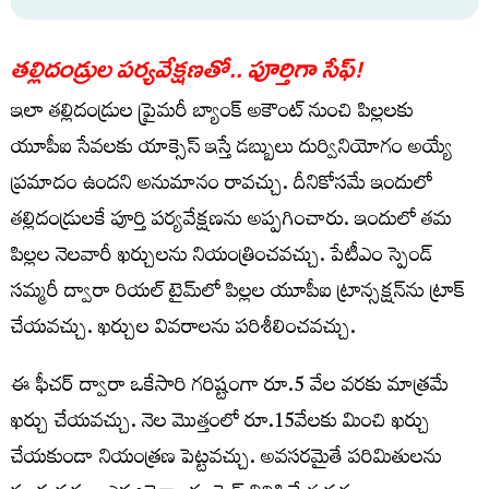
తల్లిదండ్రుల పర్యవేక్షణతో.. పూర్తిగా సేఫ్
!
ఇలా తల్లిదండ్రుల ప్రైమరీ బ్యాంక్ అకౌంట్ నుంచి పిల్లలకు
యూపీఐ సేవలకు యాక్సెస్ ఇస్తే డబ్బులు దుర్వినియోగం అయ్యే
ప్రమాదం ఉందని అనుమానం రావచ్చు. దీనికోసమే ఇందులో
తల్లిదండ్రులకే పూర్తి పర్యవేక్షణను అప్పగించారు. ఇందులో తమ
పిల్లల నెలవారీ ఖర్చులను నియంత్రించవచ్చు. పేటీఎం స్పెండ్
సమ్మరీ ద్వారా రియల్ టైమ్‌లో పిల్లల యూపీఐ ట్రాన్సక్షన్‌ను ట్రాక్
చేయవచ్చు. ఖర్చుల వివరాలను పరిశీలించవచ్చు.
ఈ ఫీచర్ ద్వారా ఒకేసారి గరిష్టంగా రూ.5 వేల వరకు మాత్రమే
ఖర్చు చేయవచ్చు. నెల మొత్తంలో రూ.15వేలకు మించి ఖర్చు
చేయకుండా నియంత్రణ పెట్టవచ్చు.
అవసరమైతే పరిమితులను