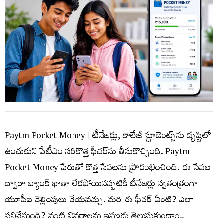
Paytm Pocket Money | టీనేజర్లు, కాలేజీ స్టూడెంట్స్‌ను దృష్టిలో
ఉంచుకుని పేటీఎం సరికొత్త ఫీచర్‌ను తీసుకొచ్చింది.
Paytm
Pocket Money
పేరుతో కొత్త సేవలను ప్రారంభించింది. ఈ సేవల
ద్వారా బ్యాంక్ ఖాతా లేకపోయినప్పటికీ టీనేజర్లు స్వతంత్రంగా
యూపీఐ చెల్లింపులు చేయవచ్చు. మరి ఈ ఫీచర్ ఏంటి? ఎలా
పనిచేస్తుంది? వంటి వివరాలను ఇప్పుడు తెలుసుకుందాం..