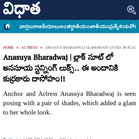
వార్త‌లు
రాజకీయాలు
అంత‌ర్జాతీయం
జాతీయం
ప్రత్యేకం
వినోద
HOME
»
ACTRESS
»
ANASUYA BHARADWAJ GLAMOROUS LOOKS IN BLACK
Anasuya Bharadwaj | బ్లాక్ సూట్ లో
అనసూయ స్టన్నింగ్ లుక్స్.. ఈ అందానికి
కుర్రకారు దాసోహం!!
Anchor and Actress Anasuya Bharadwaj is seen
posing with a pair of shades, which added a glam
to her whole look.