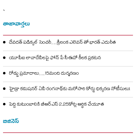
`
తాజావార్తలు
దేవదత్ పడిక్కల్‌ సెంచరీ…శ్రీలంక ఎలెవన్ తో భారత్ ఎదురీత
యూపీఐ లావాదేవీలపై ఫోన్ పే సీఈవో కీలక ప్రకటన
రోడ్డు ప్రమాదాలు…15మంది దుర్మరణం
హైడ్రా కమిషనర్ ఏవీ రంగనాథ్‌కు మరోసారి కోర్టు ధిక్కరణ నోటీసులు!
పెద్ది కుటుంబానికి బీఆర్ఎస్ 2.25కోట్ల ఆర్థిక చేయూత
బిజినెస్