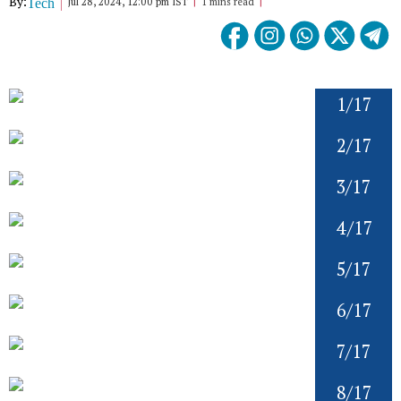
By:
Jul 28, 2024, 12:00 pm IST
1 mins read
Tech
1/17
2/17
3/17
4/17
5/17
6/17
7/17
8/17