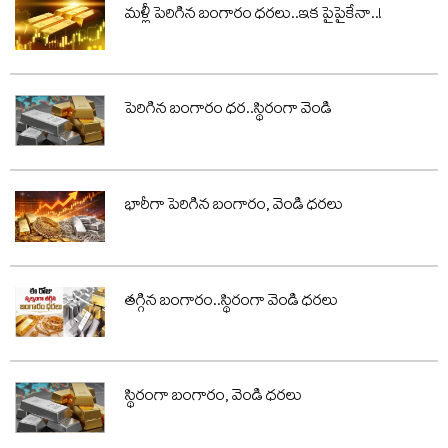
మళ్లీ పెరిగిన బంగారం ధరలు..ఇక పైపైకేనా..!
పెరిగిన బంగారం ధర..స్థిరంగా వెండి
భారీగా పెరిగిన బంగారం, వెండి ధరలు
తగ్గిన బంగారం..స్థిరంగా వెండి ధరలు
స్థిరంగా బంగారం, వెండి ధరలు