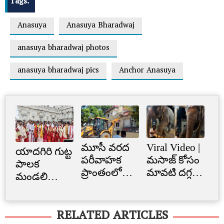
Tags:
Anasuya
Anasuya Bharadwaj
anasuya bharadwaj photos
anasuya bharadwaj pics
Anchor Anasuya
మూసీ వరద
Viral Video |
Cr
యాదగిరి గుట్ట
పరీవాహక
మసాజ్ కోసం
Li
పాలక
ప్రాంతంలో
మావటి దగ్గర
క్రె
మండలి
అక్రమ
మారాం చేసిన
లిమ
ప్రమాణ
నిర్మాణం..
ఏనుగు..
బ్
స్వీకారం
RELATED ARTICLES
నార్సింగిలో
క్యూట్
అక
స్కూల్‌
వీడియో
తగ