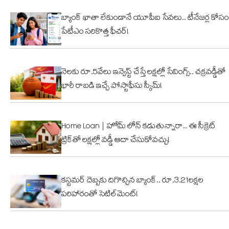
భవనం
వైరల్!
బ్యాంక్ ఖాతా లేకుండానే యూపీఐ సేవలు.. టీనేజర్ల కోసం
కూల్చివేత
పేటీఎం సరికొత్త ఫీచర్!
నెలకు రూ.5వేలు ఇన్వెస్ట్ చేస్తే లక్షల్లో సేవింగ్స్.. చక్రవడ్డీతో
భారీ రాబడి ఇచ్చే పోస్టాఫీసు స్కీమ్!
Home Loan | హోమ్ లోన్ కడుతున్నారా.. ఈ సీక్రెట్
ట్రిక్‌తో లక్షల్లో వడ్డీ ఆదా చేసుకోవచ్చు!
కస్టమర్ దెబ్బకు దిగొచ్చిన బ్యాంక్.. రూ.3.21లక్షల
పరిహారంతో సెటిల్‌మెంట్!