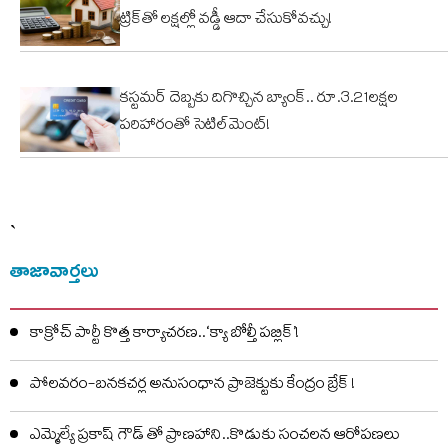
ట్రిక్‌తో లక్షల్లో వడ్డీ ఆదా చేసుకోవచ్చు!
కస్టమర్ దెబ్బకు దిగొచ్చిన బ్యాంక్.. రూ.3.21లక్షల
పరిహారంతో సెటిల్‌మెంట్!
`
తాజావార్తలు
కాక్రోచ్ పార్టీ కొత్త కార్యాచరణ..‘క్యా బోల్తీ పబ్లిక్’!
పోలవరం-బనకచర్ల అనుసంధాన ప్రాజెక్టుకు కేంద్రం బ్రేక్ !
ఎమ్మెల్యే ప్రకాష్ గౌడ్ తో ప్రాణహాని..కొడుకు సంచలన ఆరోపణలు