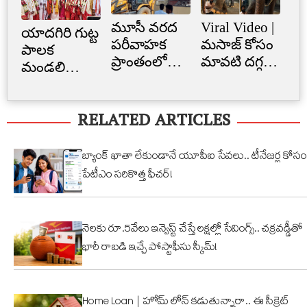
మూసీ వరద
Viral Video |
Cr
యాదగిరి గుట్ట
పరీవాహక
మసాజ్ కోసం
Li
పాలక
ప్రాంతంలో
మావటి దగ్గర
క్రె
మండలి
అక్రమ
మారాం చేసిన
లిమ
ప్రమాణ
నిర్మాణం..
ఏనుగు..
బ్
స్వీకారం
RELATED ARTICLES
నార్సింగిలో
క్యూట్
అక
స్కూల్‌
వీడియో
తగ
భవనం
వైరల్!
బ్యాంక్ ఖాతా లేకుండానే యూపీఐ సేవలు.. టీనేజర్ల కోసం
కూల్చివేత
పేటీఎం సరికొత్త ఫీచర్!
నెలకు రూ.5వేలు ఇన్వెస్ట్ చేస్తే లక్షల్లో సేవింగ్స్.. చక్రవడ్డీతో
భారీ రాబడి ఇచ్చే పోస్టాఫీసు స్కీమ్!
Home Loan | హోమ్ లోన్ కడుతున్నారా.. ఈ సీక్రెట్