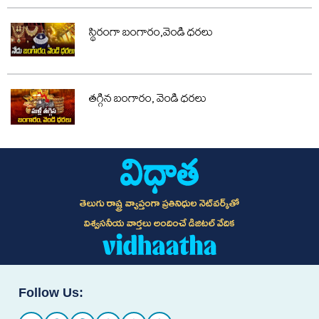
స్థిరంగా బంగారం,వెండి ధరలు
తగ్గిన బంగారం, వెండి ధరలు
తెలుగు రాష్ట్ర వ్యాప్తంగా ప్రతినిధుల నెట్‌వర్క్‌తో
విశ్వసనీయ వార్తలు అందించే డిజిటల్ వేదిక
Follow Us: