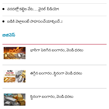
వరదల్లో కట్టెల వేట… వైరల్ వీడియో!
బడికి వెళ్లాలంటే సాహసంచేయాల్సిందే..!
బిజినెస్
భారీగా పెరిగిన బంగారం, వెండి ధరలు
తగ్గిన బంగారం..స్థిరంగా వెండి ధరలు
స్థిరంగా బంగారం, వెండి ధరలు