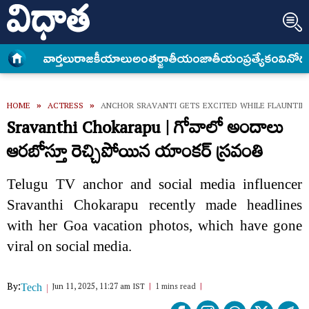
వార్త‌లు
రాజకీయాలు
అంత‌ర్జాతీయం
జాతీయం
ప్రత్యేకం
వినోద
HOME
»
ACTRESS
»
ANCHOR SRAVANTI GETS EXCITED WHILE FLAUNTING
Sravanthi Chokarapu | గోవాలో అందాలు
ఆరబోస్తూ రెచ్చిపోయిన యాంకర్ స్రవంతి
Telugu TV anchor and social media influencer
Sravanthi Chokarapu recently made headlines
with her Goa vacation photos, which have gone
viral on social media.
By:
Jun 11, 2025, 11:27 am IST
1 mins read
Tech