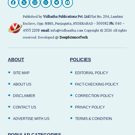
Published by
Vidhatha Publications Pvt. Ltd
Flat No. 204, Lumbini
Enclave, Opp. NIMS, Punjagutta, HYDERABAD - 500082
Ph:
040 –
4953 2208
email:
info@vidhaatha.com Copyright © 2026 All rights
reserved. Developed @
DeepScienceTech
ABOUT
POLICIES
SITE MAP
EDITORIAL POLICY
ABOUT US
FACT-CHECKING POLICY
DISCLAIMER
CORRECTION POLICY
CONTACT US
PRIVACY POLICY
ADVERTISE WITH US
TERMS & CONDITION
POPULAR CATEGORIES