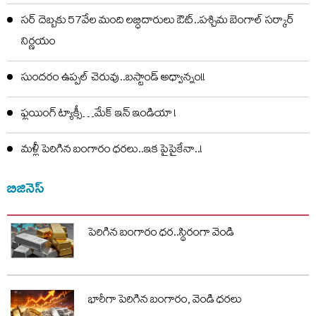
సర్ దెబ్బకు 57వేల మంది లబ్ధిదారులు ఔట్..పశ్చిమ బెంగాల్ సర్కార్
నిర్ణయం
సుందరం ఉప్పల్ చెరువు..బస్టాండ్ అధ్వాన్నం!!
ఫ్లయింగ్ ట్యాక్సీ…మేక్ ఇన్ ఇండియా !
మళ్లీ పెరిగిన బంగారం ధరలు..ఇక పైపైకేనా..!
బిజినెస్
పెరిగిన బంగారం ధర..స్థిరంగా వెండి
భారీగా పెరిగిన బంగారం, వెండి ధరలు