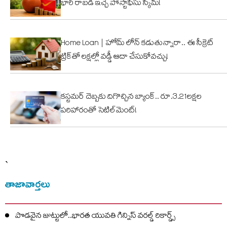
భారీ రాబడి ఇచ్చే పోస్టాఫీసు స్కీమ్!
Home Loan | హోమ్ లోన్ కడుతున్నారా.. ఈ సీక్రెట్
ట్రిక్‌తో లక్షల్లో వడ్డీ ఆదా చేసుకోవచ్చు!
కస్టమర్ దెబ్బకు దిగొచ్చిన బ్యాంక్.. రూ.3.21లక్షల
పరిహారంతో సెటిల్‌మెంట్!
`
తాజావార్తలు
పొడవైన జుట్టులో..భారత యువతి గిన్నిస్ వరల్డ్ రికార్డ్స్