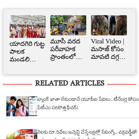
మూసీ వరద
Viral Video |
Cr
యాదగిరి గుట్ట
పరీవాహక
మసాజ్ కోసం
Li
పాలక
ప్రాంతంలో
మావటి దగ్గర
క్రె
మండలి
అక్రమ
మారాం చేసిన
లిమ
ప్రమాణ
నిర్మాణం..
ఏనుగు..
బ్
స్వీకారం
RELATED ARTICLES
నార్సింగిలో
క్యూట్
అక
స్కూల్‌
వీడియో
తగ
భవనం
వైరల్!
బ్యాంక్ ఖాతా లేకుండానే యూపీఐ సేవలు.. టీనేజర్ల కోసం
కూల్చివేత
పేటీఎం సరికొత్త ఫీచర్!
నెలకు రూ.5వేలు ఇన్వెస్ట్ చేస్తే లక్షల్లో సేవింగ్స్.. చక్రవడ్డీతో