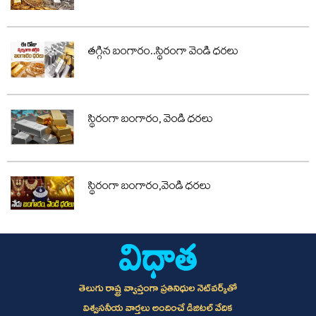
తగ్గిన బంగారం..స్థిరంగా వెండి ధరలు
స్థిరంగా బంగారం, వెండి ధరలు
స్థిరంగా బంగారం,వెండి ధరలు
తెలుగు రాష్ట్ర వ్యాప్తంగా ప్రతినిధుల నెట్‌వర్క్‌తో
విశ్వసనీయ వార్తలు అందించే డిజిటల్ వేదిక