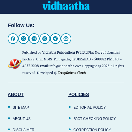
Follow Us:
Published by
Vidhatha Publications Pvt. Ltd
Flat No. 204, Lumbini
Enclave, Opp. NIMS, Punjagutta, HYDERABAD - 500082
Ph:
040 –
4953 2208
email:
info@vidhaatha.com Copyright © 2026 All rights
reserved. Developed @
DeepScienceTech
ABOUT
POLICIES
SITE MAP
EDITORIAL POLICY
ABOUT US
FACT-CHECKING POLICY
DISCLAIMER
CORRECTION POLICY