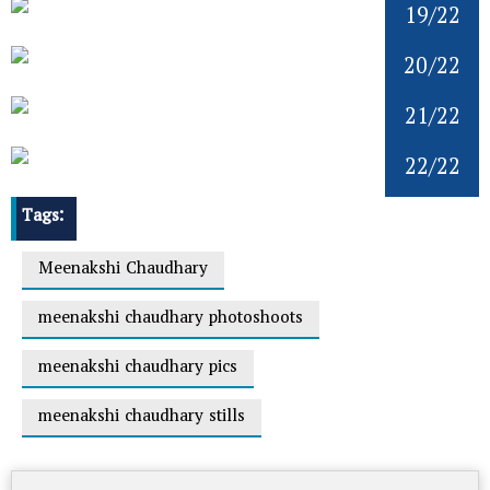
19/22
20/22
21/22
22/22
Tags:
Meenakshi Chaudhary
meenakshi chaudhary photoshoots
meenakshi chaudhary pics
meenakshi chaudhary stills