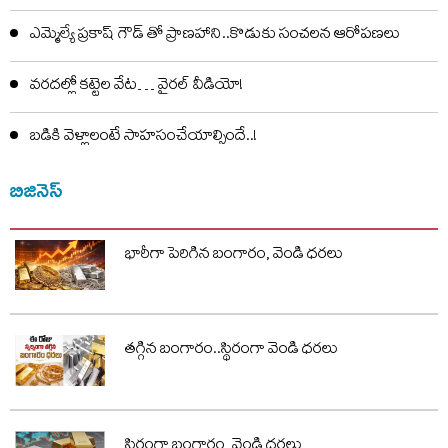
ఎమ్మెల్యే ప్రకాష్ గౌడ్ తో ప్రాణహాని..కొడుకు సంచలన ఆరోపణలు
వరదల్లో కట్టెల వేట… వైరల్ వీడియో!
బడికి వెళ్లాలంటే సాహసంచేయాల్సిందే..!
బిజినెస్
భారీగా పెరిగిన బంగారం, వెండి ధరలు
తగ్గిన బంగారం..స్థిరంగా వెండి ధరలు
స్థిరంగా బంగారం, వెండి ధరలు