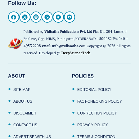
Follow Us:
Published by
Vidhatha Publications Pvt. Ltd
Flat No. 204, Lumbini
Enclave, Opp. NIMS, Punjagutta, HYDERABAD - 500082
Ph:
040 –
4953 2208
email:
info@vidhaatha.com Copyright © 2026 All rights
reserved. Developed @
DeepScienceTech
ABOUT
POLICIES
SITE MAP
EDITORIAL POLICY
ABOUT US
FACT-CHECKING POLICY
DISCLAIMER
CORRECTION POLICY
CONTACT US
PRIVACY POLICY
ADVERTISE WITH US
TERMS & CONDITION