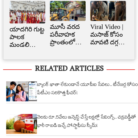
మూసీ వరద
Viral Video |
Cr
యాదగిరి గుట్ట
పరీవాహక
మసాజ్ కోసం
Li
పాలక
ప్రాంతంలో
మావటి దగ్గర
క్రె
మండలి
అక్రమ
మారాం చేసిన
లిమ
ప్రమాణ
నిర్మాణం..
ఏనుగు..
బ్
స్వీకారం
RELATED ARTICLES
నార్సింగిలో
క్యూట్
అక
స్కూల్‌
వీడియో
తగ
భవనం
వైరల్!
బ్యాంక్ ఖాతా లేకుండానే యూపీఐ సేవలు.. టీనేజర్ల కోసం
కూల్చివేత
పేటీఎం సరికొత్త ఫీచర్!
నెలకు రూ.5వేలు ఇన్వెస్ట్ చేస్తే లక్షల్లో సేవింగ్స్.. చక్రవడ్డీతో
భారీ రాబడి ఇచ్చే పోస్టాఫీసు స్కీమ్!