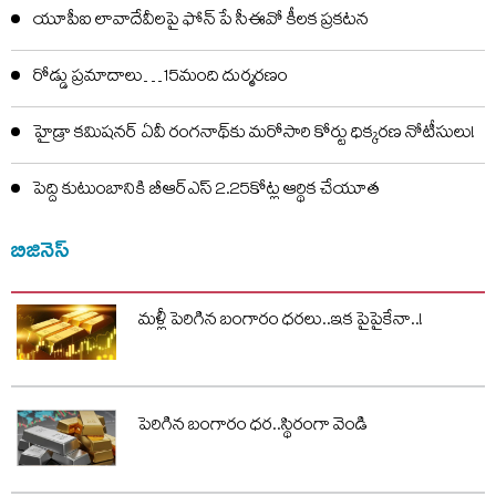
యూపీఐ లావాదేవీలపై ఫోన్ పే సీఈవో కీలక ప్రకటన
రోడ్డు ప్రమాదాలు…15మంది దుర్మరణం
హైడ్రా కమిషనర్ ఏవీ రంగనాథ్‌కు మరోసారి కోర్టు ధిక్కరణ నోటీసులు!
పెద్ది కుటుంబానికి బీఆర్ఎస్ 2.25కోట్ల ఆర్థిక చేయూత
బిజినెస్
మళ్లీ పెరిగిన బంగారం ధరలు..ఇక పైపైకేనా..!
పెరిగిన బంగారం ధర..స్థిరంగా వెండి