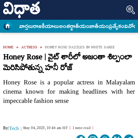
వార్త‌లు
రాజకీయాలు
అంత‌ర్జాతీయం
జాతీయం
ప్రత్యేకం
వినోద
HOME
»
ACTRESS
»
HONEY ROSE DAZZLES IN WHITE SAREE
Honey Rose | వైట్ శారీలో అజంతా శిల్పంలా
మెరిసిపోతున్న హనీ రోజ్
Honey Rose is a popular actress in Malayalam
cinema known for making headlines with her
impeccable fashion sense
By:
May 04, 2025, 10:46 am IST
1 mins read
Tech