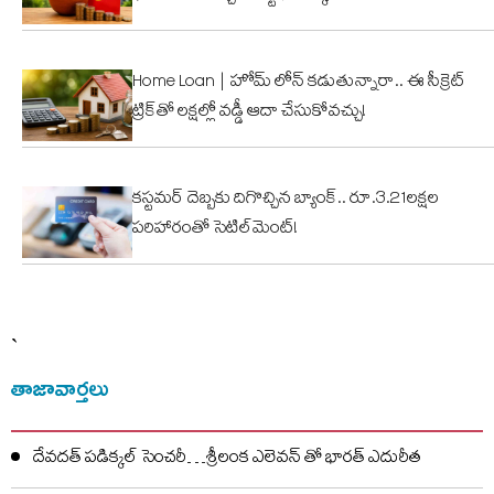
Home Loan | హోమ్ లోన్ కడుతున్నారా.. ఈ సీక్రెట్
ట్రిక్‌తో లక్షల్లో వడ్డీ ఆదా చేసుకోవచ్చు!
కస్టమర్ దెబ్బకు దిగొచ్చిన బ్యాంక్.. రూ.3.21లక్షల
పరిహారంతో సెటిల్‌మెంట్!
`
తాజావార్తలు
దేవదత్ పడిక్కల్‌ సెంచరీ…శ్రీలంక ఎలెవన్ తో భారత్ ఎదురీత