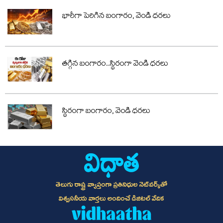
భారీగా పెరిగిన బంగారం, వెండి ధరలు
తగ్గిన బంగారం..స్థిరంగా వెండి ధరలు
స్థిరంగా బంగారం, వెండి ధరలు
తెలుగు రాష్ట్ర వ్యాప్తంగా ప్రతినిధుల నెట్‌వర్క్‌తో
విశ్వసనీయ వార్తలు అందించే డిజిటల్ వేదిక