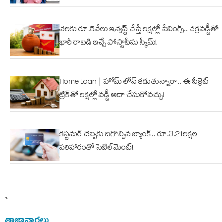
నెలకు రూ.5వేలు ఇన్వెస్ట్ చేస్తే లక్షల్లో సేవింగ్స్.. చక్రవడ్డీతో
భారీ రాబడి ఇచ్చే పోస్టాఫీసు స్కీమ్!
Home Loan | హోమ్ లోన్ కడుతున్నారా.. ఈ సీక్రెట్
ట్రిక్‌తో లక్షల్లో వడ్డీ ఆదా చేసుకోవచ్చు!
కస్టమర్ దెబ్బకు దిగొచ్చిన బ్యాంక్.. రూ.3.21లక్షల
పరిహారంతో సెటిల్‌మెంట్!
`
తాజావార్తలు