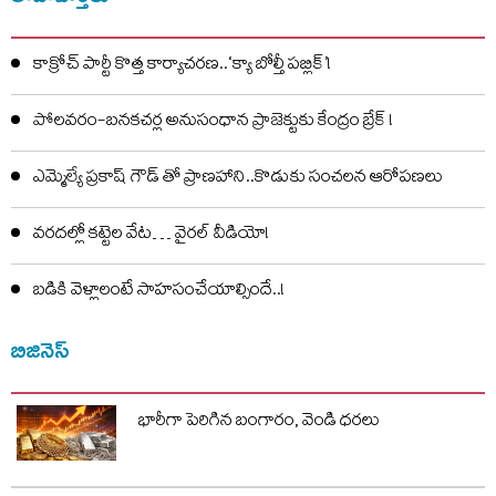
కాక్రోచ్ పార్టీ కొత్త కార్యాచరణ..‘క్యా బోల్తీ పబ్లిక్’!
పోలవరం-బనకచర్ల అనుసంధాన ప్రాజెక్టుకు కేంద్రం బ్రేక్ !
ఎమ్మెల్యే ప్రకాష్ గౌడ్ తో ప్రాణహాని..కొడుకు సంచలన ఆరోపణలు
వరదల్లో కట్టెల వేట… వైరల్ వీడియో!
బడికి వెళ్లాలంటే సాహసంచేయాల్సిందే..!
బిజినెస్
భారీగా పెరిగిన బంగారం, వెండి ధరలు