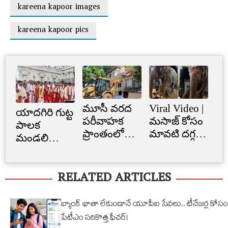
kareena kapoor images
kareena kapoor pics
మూసీ వరద
Viral Video |
Cr
యాదగిరి గుట్ట
పరీవాహక
మసాజ్ కోసం
Li
పాలక
ప్రాంతంలో
మావటి దగ్గర
క్రె
మండలి
అక్రమ
మారాం చేసిన
లిమ
ప్రమాణ
నిర్మాణం..
ఏనుగు..
బ్
స్వీకారం
RELATED ARTICLES
నార్సింగిలో
క్యూట్
అక
స్కూల్‌
వీడియో
తగ
భవనం
వైరల్!
బ్యాంక్ ఖాతా లేకుండానే యూపీఐ సేవలు.. టీనేజర్ల కోసం
కూల్చివేత
పేటీఎం సరికొత్త ఫీచర్!