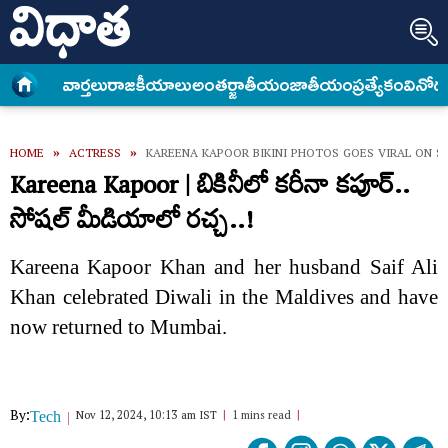
వార్త‌లు
రాజకీయాలు
అంత‌ర్జాతీయం
జాతీయం
ప్రత్యేకం
వినోద
HOME
»
ACTRESS
»
KAREENA KAPOOR BIKINI PHOTOS GOES VIRAL ON S
Kareena Kapoor | బికినీలో కరీనా కపూర్..
సోషల్ మీడియాలో రచ్చ..!
Kareena Kapoor Khan and her husband Saif Ali
Khan celebrated Diwali in the Maldives and have
now returned to Mumbai.
By:
Nov 12, 2024, 10:13 am IST
1 mins read
Tech