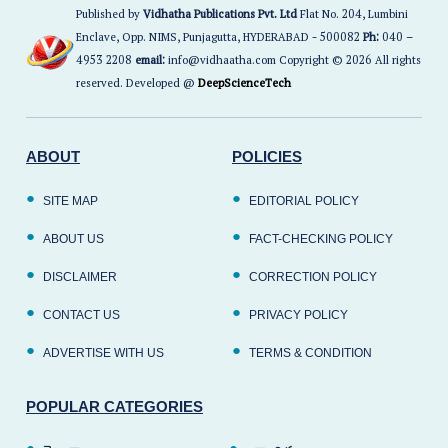
Published by
Vidhatha Publications Pvt. Ltd
Flat No. 204, Lumbini
Enclave, Opp. NIMS, Punjagutta, HYDERABAD - 500082
Ph:
040 –
4953 2208
email:
info@vidhaatha.com Copyright © 2026 All rights
reserved. Developed @
DeepScienceTech
ABOUT
POLICIES
SITE MAP
EDITORIAL POLICY
ABOUT US
FACT-CHECKING POLICY
DISCLAIMER
CORRECTION POLICY
CONTACT US
PRIVACY POLICY
ADVERTISE WITH US
TERMS & CONDITION
POPULAR CATEGORIES