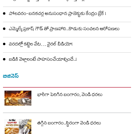
పోలవరం-బనకచర్ల అనుసంధాన ప్రాజెక్టుకు కేంద్రం బ్రేక్ !
ఎమ్మెల్యే ప్రకాష్ గౌడ్ తో ప్రాణహాని..కొడుకు సంచలన ఆరోపణలు
వరదల్లో కట్టెల వేట… వైరల్ వీడియో!
బడికి వెళ్లాలంటే సాహసంచేయాల్సిందే..!
బిజినెస్
భారీగా పెరిగిన బంగారం, వెండి ధరలు
తగ్గిన బంగారం..స్థిరంగా వెండి ధరలు