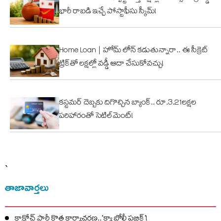
భారీ రాబడి ఇచ్చే పోస్టాఫీసు స్కీమ్!
Home Loan | హోమ్ లోన్ కడుతున్నారా.. ఈ సీక్రెట్
ట్రిక్‌తో లక్షల్లో వడ్డీ ఆదా చేసుకోవచ్చు!
కస్టమర్ దెబ్బకు దిగొచ్చిన బ్యాంక్.. రూ.3.21లక్షల
పరిహారంతో సెటిల్‌మెంట్!
`
తాజావార్తలు
కాక్రోచ్ పార్టీ కొత్త కార్యాచరణ..‘క్యా బోల్తీ పబ్లిక్’!