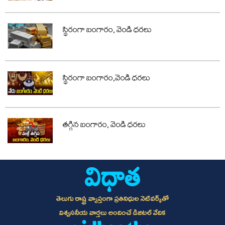
స్థిరంగా బంగారం, వెండి ధరలు
స్థిరంగా బంగారం,వెండి ధరలు
తగ్గిన బంగారం, వెండి ధరలు
తెలుగు రాష్ట్ర వ్యాప్తంగా ప్రతినిధుల నెట్‌వర్క్‌తో
విశ్వసనీయ వార్తలు అందించే డిజిటల్ వేదిక