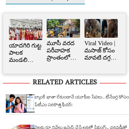
మూసీ వరద
Viral Video |
Cr
యాదగిరి గుట్ట
పరీవాహక
మసాజ్ కోసం
Li
పాలక
ప్రాంతంలో
మావటి దగ్గర
క్రె
మండలి
అక్రమ
మారాం చేసిన
లిమ
ప్రమాణ
నిర్మాణం..
ఏనుగు..
బ్
స్వీకారం
RELATED ARTICLES
నార్సింగిలో
క్యూట్
అక
స్కూల్‌
వీడియో
తగ
భవనం
వైరల్!
బ్యాంక్ ఖాతా లేకుండానే యూపీఐ సేవలు.. టీనేజర్ల కోసం
కూల్చివేత
పేటీఎం సరికొత్త ఫీచర్!
నెలకు రూ.5వేలు ఇన్వెస్ట్ చేస్తే లక్షల్లో సేవింగ్స్.. చక్రవడ్డీతో