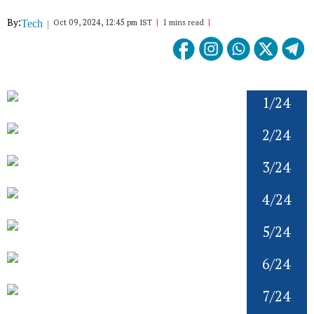
By:
Oct 09, 2024, 12:45 pm IST
1 mins read
Tech
1/24
2/24
3/24
4/24
5/24
6/24
7/24