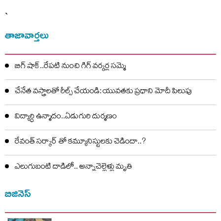
`
తాజావార్తలు
బిగ్ షాక్..రేపటి నుంచి గిగ్ వర్కర్ల సమ్మె
చేనేత వస్త్రాలతో రీల్స్ చేయండి: యువతకు ప్రధాని మోదీ పిలుపు
విద్యార్ధి ఉన్మాదం..ఏడుగురి దుర్మణం
రేవంత్ సర్కార్ తో కమ్యూనిస్టులకు చెడిందా..?
ఎలుగుబంటి దాడిలో.. అన్నాచెల్లెళ్లు మృతి
బిజినెస్