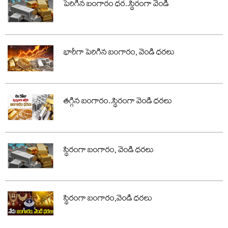
పెరిగిన బంగారం ధర..స్థిరంగా వెండి
భారీగా పెరిగిన బంగారం, వెండి ధరలు
తగ్గిన బంగారం..స్థిరంగా వెండి ధరలు
స్థిరంగా బంగారం, వెండి ధరలు
స్థిరంగా బంగారం,వెండి ధరలు