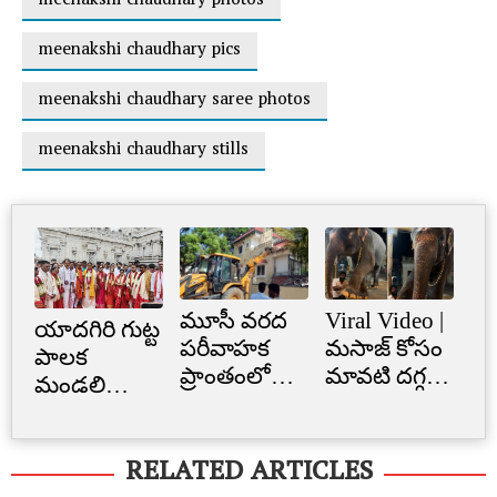
meenakshi chaudhary photos
meenakshi chaudhary pics
meenakshi chaudhary saree photos
meenakshi chaudhary stills
మూసీ వరద
Viral Video |
Cr
యాదగిరి గుట్ట
పరీవాహక
మసాజ్ కోసం
Li
పాలక
ప్రాంతంలో
మావటి దగ్గర
క్రె
మండలి
అక్రమ
మారాం చేసిన
లిమ
ప్రమాణ
నిర్మాణం..
ఏనుగు..
బ్
స్వీకారం
RELATED ARTICLES
నార్సింగిలో
క్యూట్
అక
స్కూల్‌
వీడియో
తగ