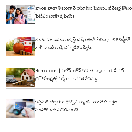
భవనం
వైరల్!
బ్యాంక్ ఖాతా లేకుండానే యూపీఐ సేవలు.. టీనేజర్ల కోసం
కూల్చివేత
పేటీఎం సరికొత్త ఫీచర్!
నెలకు రూ.5వేలు ఇన్వెస్ట్ చేస్తే లక్షల్లో సేవింగ్స్.. చక్రవడ్డీతో
భారీ రాబడి ఇచ్చే పోస్టాఫీసు స్కీమ్!
Home Loan | హోమ్ లోన్ కడుతున్నారా.. ఈ సీక్రెట్
ట్రిక్‌తో లక్షల్లో వడ్డీ ఆదా చేసుకోవచ్చు!
కస్టమర్ దెబ్బకు దిగొచ్చిన బ్యాంక్.. రూ.3.21లక్షల
పరిహారంతో సెటిల్‌మెంట్!