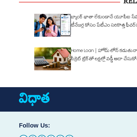
REL
బ్యాంక్ ఖాతా లేకుండానే యూపీఐ సే
టీనేజర్ల కోసం పేటీఎం సరికొత్త ఫీచర్!
Home Loan | హోమ్ లోన్ కడుతున్న
సీక్రెట్ ట్రిక్‌తో లక్షల్లో వడ్డీ ఆదా చేసుక
Follow Us: