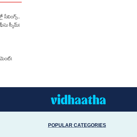
లో సేవింగ్స్..
ఫీసు స్కీమ్!
‌మెంట్!
POPULAR CATEGORIES