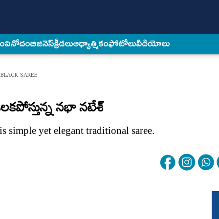
కం
వినోదం
బిజినెస్
క్రీడలు
ఆధ్యాత్మికం
ఫోటోలు
వీడియోలు
 BLACK SAREE
పోస్తున్న నభా నటేశ్‌
s simple yet elegant traditional saree.