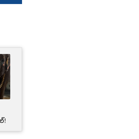
Credit Card Limit | మీ క్రెడిట్
కార్డు లిమిట్‌‌ను బ్యాంకులు
ల్!
అకస్మాత్తుగా తగ్గించేశాయా?