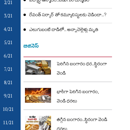
విద్యార్ధి ఉన్మాదం..ఏడుగురి దుర్మణం
2/21
రేవంత్ సర్కార్ తో కమ్యూనిస్టులకు చెడిందా..?
3/21
4/21
ఎలుగుబంటి దాడిలో.. అన్నాచెల్లెళ్లు మృతి
5/21
బిజినెస్
6/21
పెరిగిన బంగారం ధర..స్థిరంగా
7/21
వెండి
8/21
భారీగా పెరిగిన బంగారం,
9/21
వెండి ధరలు
10/21
తగ్గిన బంగారం..స్థిరంగా వెండి
11/21
ధరలు