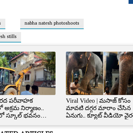
s
nabha natesh photoshoots
sh stills
రద పరీవాహక
Viral Video | మసాజ్ కోసం
ో అక్రమ నిర్మాణం..
మావటి దగ్గర మారాం చేసిన
ిలో స్కూల్‌ భవనం
ఏనుగు.. క్యూట్ వీడియో వైర
త