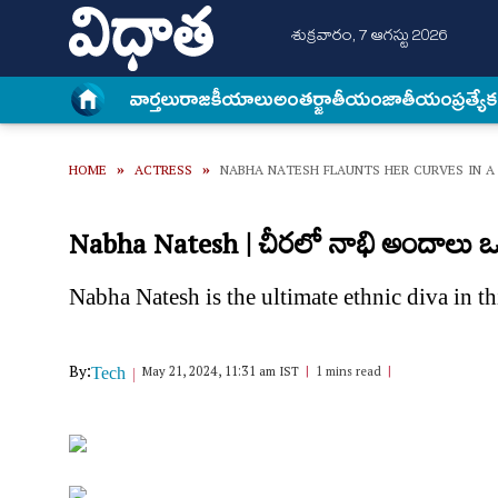
శుక్రవారం, 7 ఆగస్టు 2026
వార్త‌లు
రాజకీయాలు
అంత‌ర్జాతీయం
జాతీయం
ప్రత్యే
HOME
»
ACTRESS
»
NABHA NATESH FLAUNTS HER CURVES IN A
Nabha Natesh | చీరలో నాభి అందాలు ఒలక
Nabha Natesh is the ultimate ethnic diva in thi
By:
May 21, 2024, 11:31 am IST
1 mins read
Tech