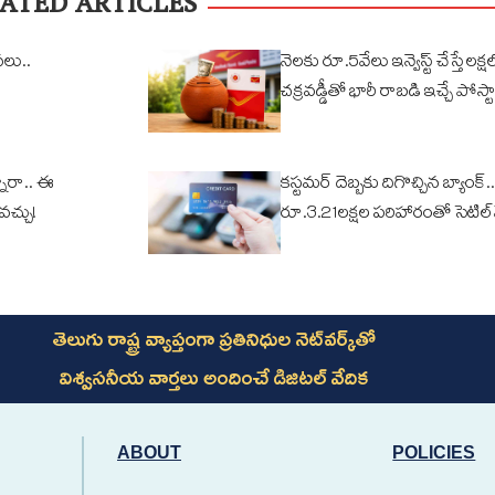
ATED ARTICLES
వలు..
నెలకు రూ.5వేలు ఇన్వెస్ట్ చేస్తే లక్షల్
చక్రవడ్డీతో భారీ రాబడి ఇచ్చే పోస్టా
ారా.. ఈ
కస్టమర్ దెబ్బకు దిగొచ్చిన బ్యాంక్..
ోవచ్చు!
రూ.3.21లక్షల పరిహారంతో సెటిల్
తెలుగు రాష్ట్ర వ్యాప్తంగా ప్రతినిధుల నెట్‌వర్క్‌తో
విశ్వసనీయ వార్తలు అందించే డిజిటల్ వేదిక
ABOUT
POLICIES