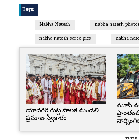
Tags:
Nabha Natesh
nabha natesh photo
nabha natesh saree pics
nabha nate
మూసీ వ
యాదగిరి గుట్ట పాలక మండలి
ప్రాంతంల
ప్రమాణ స్వీకారం
నార్సింగ
కూల్చివే