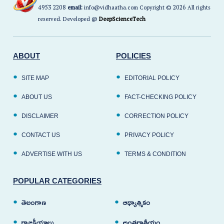
4953 2208
email:
info@vidhaatha.com Copyright © 2026 All rights
reserved. Developed @
DeepScienceTech
ABOUT
POLICIES
SITE MAP
EDITORIAL POLICY
ABOUT US
FACT-CHECKING POLICY
DISCLAIMER
CORRECTION POLICY
CONTACT US
PRIVACY POLICY
ADVERTISE WITH US
TERMS & CONDITION
POPULAR CATEGORIES
తెలంగాణ
ఆధ్యాత్మికం
రాజకీయాలు
అంతర్జాతీయం