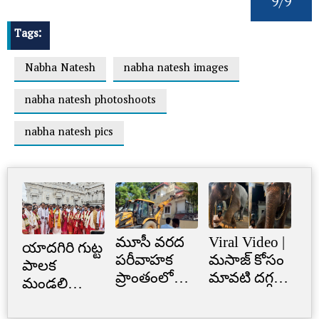
9/9
Tags:
Nabha Natesh
nabha natesh images
nabha natesh photoshoots
nabha natesh pics
మూసీ వరద
Viral Video |
Cr
యాదగిరి గుట్ట
పరీవాహక
మసాజ్ కోసం
Li
పాలక
ప్రాంతంలో
మావటి దగ్గర
క్రె
మండలి
అక్రమ
మారాం చేసిన
లిమ
ప్రమాణ
నిర్మాణం..
ఏనుగు..
బ్
స్వీకారం