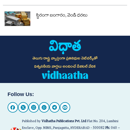
స్థిరంగా బంగారం, వెండి ధరలు
తెలుగు రాష్ట్ర వ్యాప్తంగా ప్రతినిధుల నెట్‌వర్క్‌తో
విశ్వసనీయ వార్తలు అందించే డిజిటల్ వేదిక
Follow Us:
Published by
Vidhatha Publications Pvt. Ltd
Flat No. 204, Lumbini
Enclave, Opp. NIMS, Punjagutta, HYDERABAD - 500082
Ph:
040 –