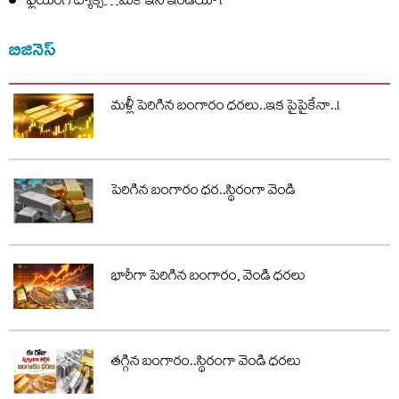
ఫ్లయింగ్ ట్యాక్సీ…మేక్ ఇన్ ఇండియా !
బిజినెస్
మళ్లీ పెరిగిన బంగారం ధరలు..ఇక పైపైకేనా..!
పెరిగిన బంగారం ధర..స్థిరంగా వెండి
భారీగా పెరిగిన బంగారం, వెండి ధరలు
తగ్గిన బంగారం..స్థిరంగా వెండి ధరలు