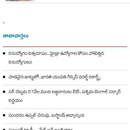
`
తాజావార్తలు
నిరుద్యోగం విశ్వరూపం..హైడ్రా ఉద్యోగాల కోసం పోటెత్తిన
నిరుద్యోగులు!
పొడవైన జుట్టులో..భారత యువతి గిన్నిస్ వరల్డ్ రికార్డ్స్
సర్ దెబ్బకు 57వేల మంది లబ్ధిదారులు ఔట్..పశ్చిమ బెంగాల్ సర్కార్
నిర్ణయం
సుందరం ఉప్పల్ చెరువు..బస్టాండ్ అధ్వాన్నం!!