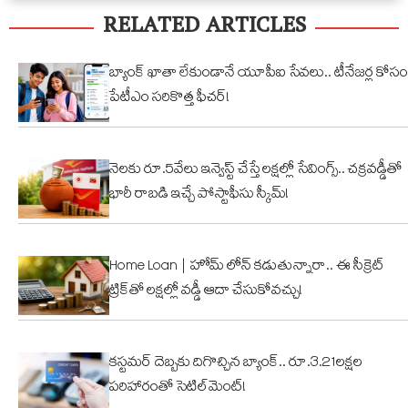
RELATED ARTICLES
నార్సింగిలో
క్యూట్
అక
స్కూల్‌
వీడియో
తగ
భవనం
వైరల్!
బ్యాంక్ ఖాతా లేకుండానే యూపీఐ సేవలు.. టీనేజర్ల కోసం
కూల్చివేత
పేటీఎం సరికొత్త ఫీచర్!
నెలకు రూ.5వేలు ఇన్వెస్ట్ చేస్తే లక్షల్లో సేవింగ్స్.. చక్రవడ్డీతో
భారీ రాబడి ఇచ్చే పోస్టాఫీసు స్కీమ్!
Home Loan | హోమ్ లోన్ కడుతున్నారా.. ఈ సీక్రెట్
ట్రిక్‌తో లక్షల్లో వడ్డీ ఆదా చేసుకోవచ్చు!
కస్టమర్ దెబ్బకు దిగొచ్చిన బ్యాంక్.. రూ.3.21లక్షల
పరిహారంతో సెటిల్‌మెంట్!