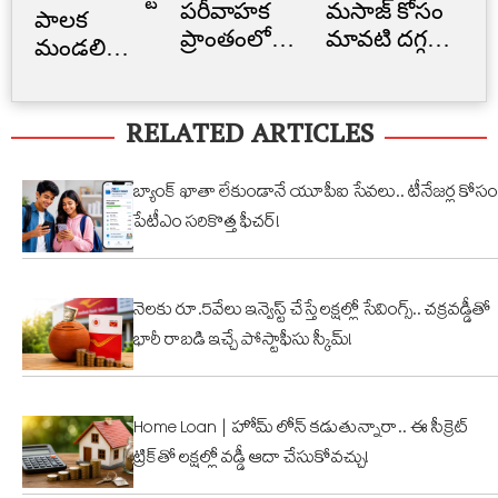
పరీవాహక
మసాజ్ కోసం
Li
పాలక
ప్రాంతంలో
మావటి దగ్గర
క్రె
మండలి
అక్రమ
మారాం చేసిన
లిమ
ప్రమాణ
నిర్మాణం..
ఏనుగు..
బ్
స్వీకారం
RELATED ARTICLES
నార్సింగిలో
క్యూట్
అక
స్కూల్‌
వీడియో
తగ
భవనం
వైరల్!
బ్యాంక్ ఖాతా లేకుండానే యూపీఐ సేవలు.. టీనేజర్ల కోసం
కూల్చివేత
పేటీఎం సరికొత్త ఫీచర్!
నెలకు రూ.5వేలు ఇన్వెస్ట్ చేస్తే లక్షల్లో సేవింగ్స్.. చక్రవడ్డీతో
భారీ రాబడి ఇచ్చే పోస్టాఫీసు స్కీమ్!
Home Loan | హోమ్ లోన్ కడుతున్నారా.. ఈ సీక్రెట్
ట్రిక్‌తో లక్షల్లో వడ్డీ ఆదా చేసుకోవచ్చు!