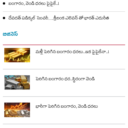
బంగారం, వెండి ధరలు పైపైకే..!
దేవదత్ పడిక్కల్‌ సెంచరీ…శ్రీలంక ఎలెవన్ తో భారత్ ఎదురీత
బిజినెస్
మళ్లీ పెరిగిన బంగారం ధరలు..ఇక పైపైకేనా..!
పెరిగిన బంగారం ధర..స్థిరంగా వెండి
భారీగా పెరిగిన బంగారం, వెండి ధరలు