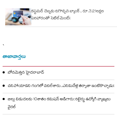
కస్టమర్ దెబ్బకు దిగొచ్చిన బ్యాంక్.. రూ.3.21లక్షల
పరిహారంతో సెటిల్‌మెంట్!
`
తాజావార్తలు
బోనమెత్తిన హైదరాబాద్
చనిపోయాడని గంగలో వదిలేశారు..ఎనిమిదేళ్ల తర్వాతా ఇంటికొచ్చాడు!
బిల్లు విడుదలకు 10శాతం కమిషన్ అడిగారు: రిటైర్డు ఉద్యోగి వ్యాఖ్యలు
వైరల్