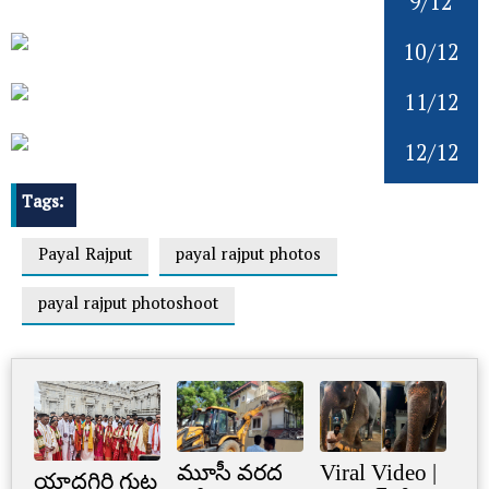
9/12
10/12
11/12
12/12
Tags:
Payal Rajput
payal rajput photos
payal rajput photoshoot
మూసీ వరద
Viral Video |
Cr
యాదగిరి గుట్ట