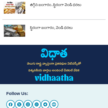
తగ్గిన బంగారం..స్థిరంగా వెండి ధరలు
స్థిరంగా బంగారం, వెండి ధరలు
తెలుగు రాష్ట్ర వ్యాప్తంగా ప్రతినిధుల నెట్‌వర్క్‌తో
విశ్వసనీయ వార్తలు అందించే డిజిటల్ వేదిక
Follow Us: