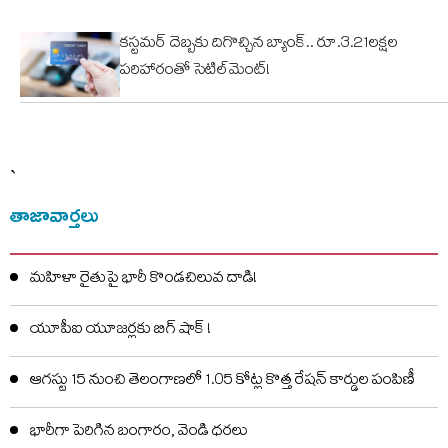
కస్టమర్ దెబ్బకు దిగొచ్చిన బ్యాంక్.. రూ.3.21లక్షల
పరిహారంతో సెటిల్‌మెంట్!
`
తాజావార్తలు
మహిళా రైతుపై భారీ కొండచిలువ దాడి!
యూపీఐ యూజర్లకు బిగ్ షాక్ !
ఆగస్టు 15 నుంచి తెలంగాణలో 1.05 కోట్ల కొత్త రేషన్ కార్డుల పంపిణీ
భారీగా పెరిగిన బంగారం, వెండి ధరలు