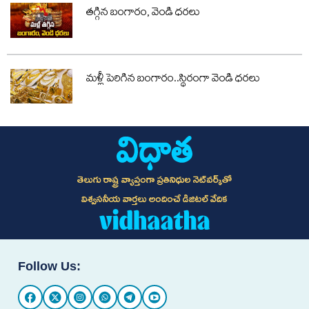
తగ్గిన బంగారం, వెండి ధరలు
మళ్లీ పెరిగిన బంగారం..స్థిరంగా వెండి ధరలు
తెలుగు రాష్ట్ర వ్యాప్తంగా ప్రతినిధుల నెట్‌వర్క్‌తో
విశ్వసనీయ వార్తలు అందించే డిజిటల్ వేదిక
Follow Us: