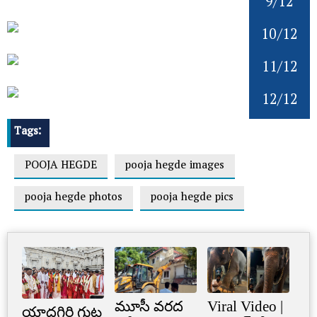
9/12
10/12
11/12
12/12
Tags:
POOJA HEGDE
pooja hegde images
pooja hegde photos
pooja hegde pics
మూసీ వరద
Viral Video |
Cr
యాదగిరి గుట్ట