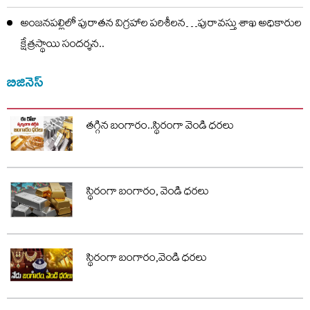
అంజనపల్లిలో పురాతన విగ్రహాల పరిశీలన…పురావస్తు శాఖ అధికారుల
క్షేత్రస్థాయి సందర్శన..
బిజినెస్
తగ్గిన బంగారం..స్థిరంగా వెండి ధరలు
స్థిరంగా బంగారం, వెండి ధరలు
స్థిరంగా బంగారం,వెండి ధరలు