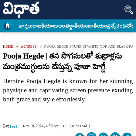
వార్త‌లు
రాజకీయాలు
అంత‌ర్జాతీయం
జాతీయం
ప్రత్యేకం
వినోద
HOME
»
ACTRESS
»
POOJA HEGDE STUNS IN WHITE TOP AND BLACK PA
Pooja Hegde | తన సొగసులతో కుర్రాళ్లను
మంత్రముగ్ధులను చేస్తున్న పూజా హెగ్డే
Heroine Pooja Hegde is known for her stunning
physique and captivating screen presence exuding
both grace and style effortlessly.
By:
Nov 10, 2024, 4:30 pm IST
1 mins read
Tech