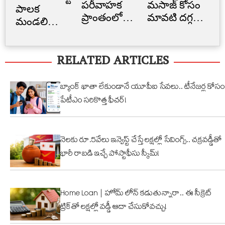
పరీవాహక
మసాజ్ కోసం
Li
పాలక
ప్రాంతంలో
మావటి దగ్గర
క్రె
మండలి
అక్రమ
మారాం చేసిన
లిమ
ప్రమాణ
నిర్మాణం..
ఏనుగు..
బ్
స్వీకారం
RELATED ARTICLES
నార్సింగిలో
క్యూట్
అక
స్కూల్‌
వీడియో
తగ
భవనం
వైరల్!
బ్యాంక్ ఖాతా లేకుండానే యూపీఐ సేవలు.. టీనేజర్ల కోసం
కూల్చివేత
పేటీఎం సరికొత్త ఫీచర్!
నెలకు రూ.5వేలు ఇన్వెస్ట్ చేస్తే లక్షల్లో సేవింగ్స్.. చక్రవడ్డీతో
భారీ రాబడి ఇచ్చే పోస్టాఫీసు స్కీమ్!
Home Loan | హోమ్ లోన్ కడుతున్నారా.. ఈ సీక్రెట్
ట్రిక్‌తో లక్షల్లో వడ్డీ ఆదా చేసుకోవచ్చు!