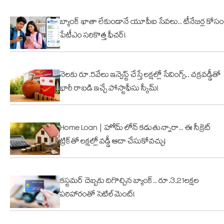
స్కూల్‌
వీడియో
తగ
భవనం
వైరల్!
బ్యాంక్ ఖాతా లేకుండానే యూపీఐ సేవలు.. టీనేజర్ల కోసం
కూల్చివేత
పేటీఎం సరికొత్త ఫీచర్!
నెలకు రూ.5వేలు ఇన్వెస్ట్ చేస్తే లక్షల్లో సేవింగ్స్.. చక్రవడ్డీతో
భారీ రాబడి ఇచ్చే పోస్టాఫీసు స్కీమ్!
Home Loan | హోమ్ లోన్ కడుతున్నారా.. ఈ సీక్రెట్
ట్రిక్‌తో లక్షల్లో వడ్డీ ఆదా చేసుకోవచ్చు!
కస్టమర్ దెబ్బకు దిగొచ్చిన బ్యాంక్.. రూ.3.21లక్షల
పరిహారంతో సెటిల్‌మెంట్!