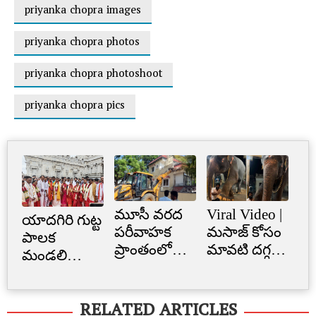
priyanka chopra images
priyanka chopra photos
priyanka chopra photoshoot
priyanka chopra pics
మూసీ వరద
Viral Video |
Cr
యాదగిరి గుట్ట
పరీవాహక
మసాజ్ కోసం
Li
పాలక
ప్రాంతంలో
మావటి దగ్గర
క్రె
మండలి
అక్రమ
మారాం చేసిన
లిమ
ప్రమాణ
నిర్మాణం..
ఏనుగు..
బ్
స్వీకారం
RELATED ARTICLES
నార్సింగిలో
క్యూట్
అక