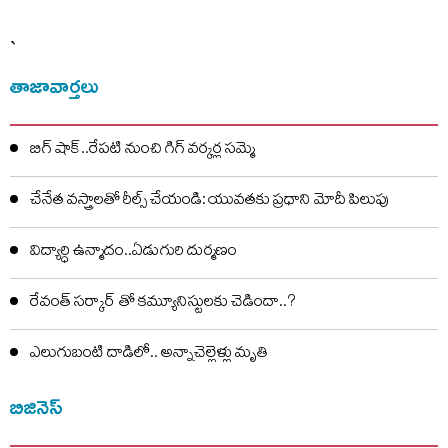
`
తాజావార్తలు
బిగ్ షాక్..రేపటి నుంచి గిగ్ వర్కర్ల సమ్మె
చేనేత వస్త్రాలతో రీల్స్ చేయండి: యువతకు ప్రధాని మోదీ పిలుపు
విద్యార్ధి ఉన్మాదం..ఏడుగురి దుర్మణం
రేవంత్ సర్కార్ తో కమ్యూనిస్టులకు చెడిందా..?
ఎలుగుబంటి దాడిలో.. అన్నాచెల్లెళ్లు మృతి
బిజినెస్