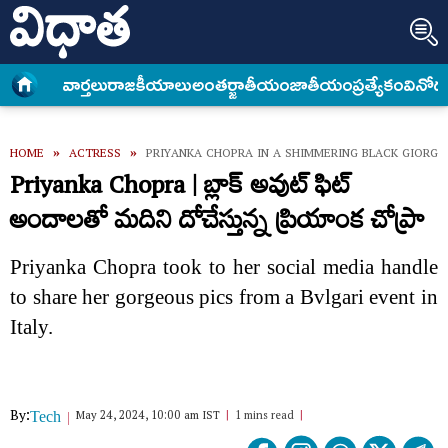
వార్త‌లు
రాజకీయాలు
అంత‌ర్జాతీయం
జాతీయం
ప్రత్యేకం
వినోద
HOME
»
ACTRESS
»
PRIYANKA CHOPRA IN A SHIMMERING BLACK GIORG
Priyanka Chopra | బ్లాక్ అవుట్ ఫిట్
అందాలతో మదిని దోచేస్తున్న ప్రియాంక చోప్రా
Priyanka Chopra took to her social media handle
to share her gorgeous pics from a Bvlgari event in
Italy.
By:
May 24, 2024, 10:00 am IST
1 mins read
Tech