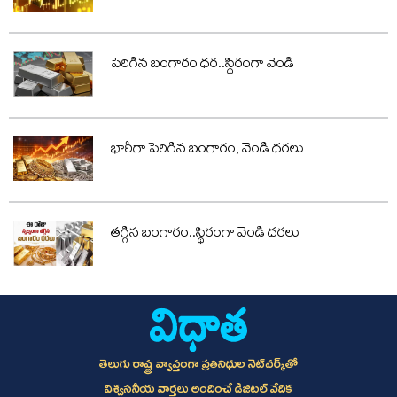
పెరిగిన బంగారం ధర..స్థిరంగా వెండి
భారీగా పెరిగిన బంగారం, వెండి ధరలు
తగ్గిన బంగారం..స్థిరంగా వెండి ధరలు
తెలుగు రాష్ట్ర వ్యాప్తంగా ప్రతినిధుల నెట్‌వర్క్‌తో
విశ్వసనీయ వార్తలు అందించే డిజిటల్ వేదిక