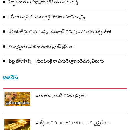
పెద్ది కుటుంబ సభ్యులకు కేసీఆర్ పరామర్శ
బోనాల స్పెషల్..మల్లారెడ్డి కోడలు మాస్ డ్యాన్స్
రేపటితో ముగియనున్న ఎస్‌ఐఆర్ గడువు..74లక్షల ఓట్ల కోత!
విద్యార్ధుల అమెరికా కలకు ట్రంప్ బ్రేక్ లు !
పిల్ల జోలికొస్తే…మంటలకైనా ఎదురెళ్లాల్సిందేనన్న ఏనుగు!
బిజినెస్
బంగారం, వెండి ధరలు పైపైకే..!
మళ్లీ పెరిగిన బంగారం ధరలు..ఇక పైపైకేనా..!