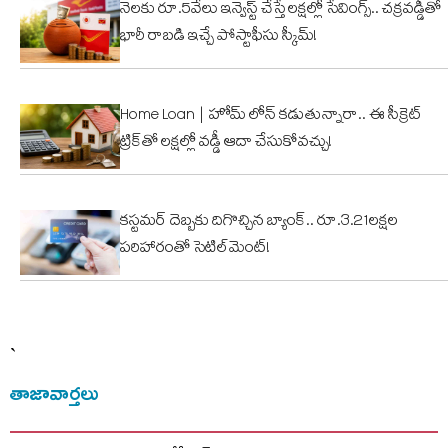
నెలకు రూ.5వేలు ఇన్వెస్ట్ చేస్తే లక్షల్లో సేవింగ్స్.. చక్రవడ్డీతో
భారీ రాబడి ఇచ్చే పోస్టాఫీసు స్కీమ్!
Home Loan | హోమ్ లోన్ కడుతున్నారా.. ఈ సీక్రెట్
ట్రిక్‌తో లక్షల్లో వడ్డీ ఆదా చేసుకోవచ్చు!
కస్టమర్ దెబ్బకు దిగొచ్చిన బ్యాంక్.. రూ.3.21లక్షల
పరిహారంతో సెటిల్‌మెంట్!
`
తాజావార్తలు