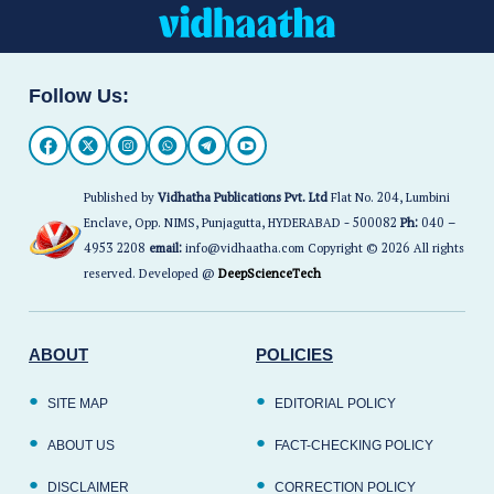
Follow Us:
Published by
Vidhatha Publications Pvt. Ltd
Flat No. 204, Lumbini
Enclave, Opp. NIMS, Punjagutta, HYDERABAD - 500082
Ph:
040 –
4953 2208
email:
info@vidhaatha.com Copyright © 2026 All rights
reserved. Developed @
DeepScienceTech
ABOUT
POLICIES
SITE MAP
EDITORIAL POLICY
ABOUT US
FACT-CHECKING POLICY
DISCLAIMER
CORRECTION POLICY