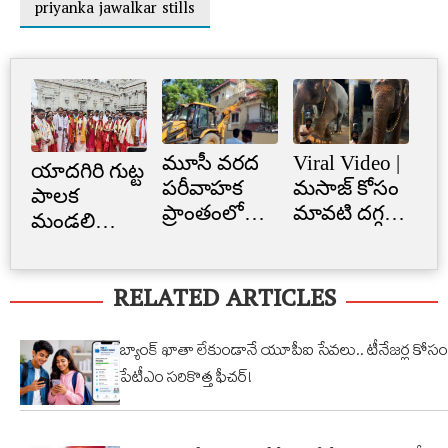
priyanka jawalkar stills
మూసీ వరద
Viral Video |
Cr
యాదగిరి గుట్ట
పరీవాహక
మసాజ్ కోసం
Li
పాలక
ప్రాంతంలో
మావటి దగ్గర
క్రె
మండలి
అక్రమ
మారాం చేసిన
లిమ
ప్రమాణ
నిర్మాణం..
ఏనుగు..
బ్
స్వీకారం
RELATED ARTICLES
నార్సింగిలో
క్యూట్
అక
స్కూల్‌
వీడియో
తగ
భవనం
వైరల్!
బ్యాంక్ ఖాతా లేకుండానే యూపీఐ సేవలు.. టీనేజర్ల కోసం
కూల్చివేత
పేటీఎం సరికొత్త ఫీచర్!