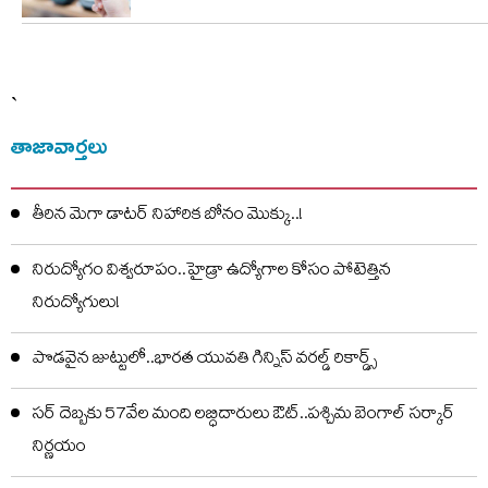
`
తాజావార్తలు
తీరిన మెగా డాటర్ నిహారిక బోనం మొక్కు..!
నిరుద్యోగం విశ్వరూపం..హైడ్రా ఉద్యోగాల కోసం పోటెత్తిన
నిరుద్యోగులు!
పొడవైన జుట్టులో..భారత యువతి గిన్నిస్ వరల్డ్ రికార్డ్స్
సర్ దెబ్బకు 57వేల మంది లబ్ధిదారులు ఔట్..పశ్చిమ బెంగాల్ సర్కార్
నిర్ణయం