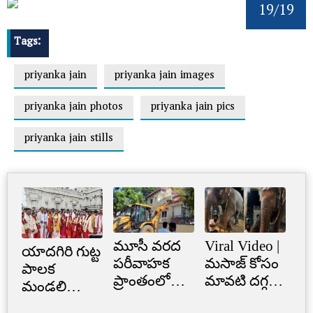
19/19
Tags:
priyanka jain
priyanka jain images
priyanka jain photos
priyanka jain pics
priyanka jain stills
మూసీ వరద
Viral Video |
Cr
యాదగిరి గుట్ట
పరీవాహక
మసాజ్ కోసం
Li
పాలక
ప్రాంతంలో
మావటి దగ్గర
క్రె
మండలి
అక్రమ
మారాం చేసిన
లిమ
ప్రమాణ