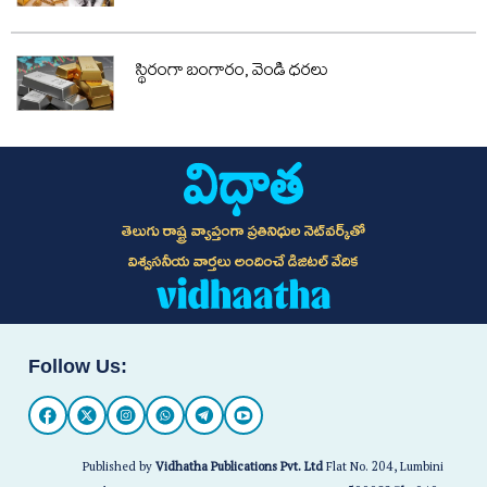
స్థిరంగా బంగారం, వెండి ధరలు
తెలుగు రాష్ట్ర వ్యాప్తంగా ప్రతినిధుల నెట్‌వర్క్‌తో
విశ్వసనీయ వార్తలు అందించే డిజిటల్ వేదిక
Follow Us:
Published by
Vidhatha Publications Pvt. Ltd
Flat No. 204, Lumbini