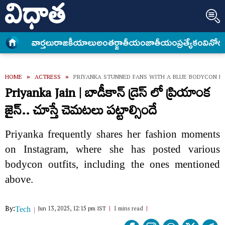
వార్త‌లు
రాజకీయాలు
అంత‌ర్జాతీయం
జాతీయం
ప్రత్యేకం
వినోద
HOME
»
ACTRESS
»
PRIYANKA STUNNED FANS WITH A BLUE BODYCON D
Priyanka Jain | బాడీకాన్ డ్రెస్ లో ప్రియాంక
జైన్.. చూస్తే చెమటలు పట్టాల్సిందే
Priyanka frequently shares her fashion moments
on Instagram, where she has posted various
bodycon outfits, including the ones mentioned
above.
By:
Jun 13, 2025, 12:15 pm IST
1 mins read
Tech