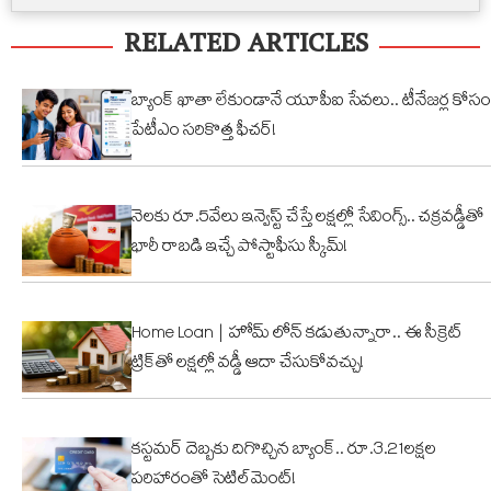
నిర్మాణం..
ఏనుగు..
బ్
స్వీకారం
RELATED ARTICLES
నార్సింగిలో
క్యూట్
అక
స్కూల్‌
వీడియో
తగ
భవనం
వైరల్!
బ్యాంక్ ఖాతా లేకుండానే యూపీఐ సేవలు.. టీనేజర్ల కోసం
కూల్చివేత
పేటీఎం సరికొత్త ఫీచర్!
నెలకు రూ.5వేలు ఇన్వెస్ట్ చేస్తే లక్షల్లో సేవింగ్స్.. చక్రవడ్డీతో
భారీ రాబడి ఇచ్చే పోస్టాఫీసు స్కీమ్!
Home Loan | హోమ్ లోన్ కడుతున్నారా.. ఈ సీక్రెట్
ట్రిక్‌తో లక్షల్లో వడ్డీ ఆదా చేసుకోవచ్చు!
కస్టమర్ దెబ్బకు దిగొచ్చిన బ్యాంక్.. రూ.3.21లక్షల
పరిహారంతో సెటిల్‌మెంట్!