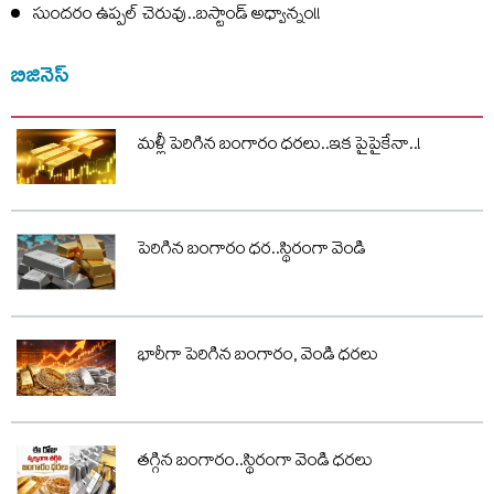
సుందరం ఉప్పల్ చెరువు..బస్టాండ్ అధ్వాన్నం!!
బిజినెస్
మళ్లీ పెరిగిన బంగారం ధరలు..ఇక పైపైకేనా..!
పెరిగిన బంగారం ధర..స్థిరంగా వెండి
భారీగా పెరిగిన బంగారం, వెండి ధరలు
తగ్గిన బంగారం..స్థిరంగా వెండి ధరలు