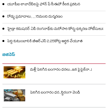
యూపీఐ లావాదేవీలపై ఫోన్ పే సీఈవో కీలక ప్రకటన
రోడ్డు ప్రమాదాలు…15మంది దుర్మరణం
హైడ్రా కమిషనర్ ఏవీ రంగనాథ్‌కు మరోసారి కోర్టు ధిక్కరణ నోటీసులు!
పెద్ది కుటుంబానికి బీఆర్ఎస్ 2.25కోట్ల ఆర్థిక చేయూత
బిజినెస్
మళ్లీ పెరిగిన బంగారం ధరలు..ఇక పైపైకేనా..!
పెరిగిన బంగారం ధర..స్థిరంగా వెండి