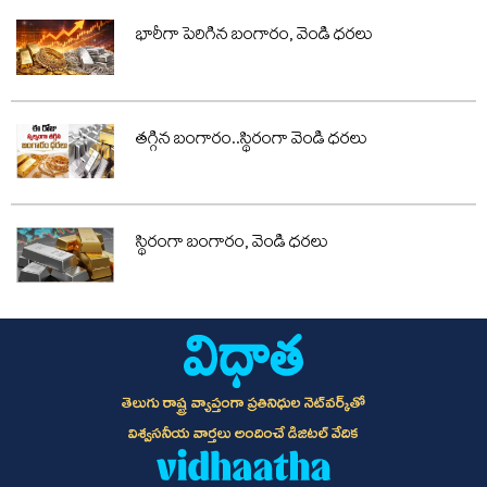
భారీగా పెరిగిన బంగారం, వెండి ధరలు
తగ్గిన బంగారం..స్థిరంగా వెండి ధరలు
స్థిరంగా బంగారం, వెండి ధరలు
తెలుగు రాష్ట్ర వ్యాప్తంగా ప్రతినిధుల నెట్‌వర్క్‌తో
విశ్వసనీయ వార్తలు అందించే డిజిటల్ వేదిక