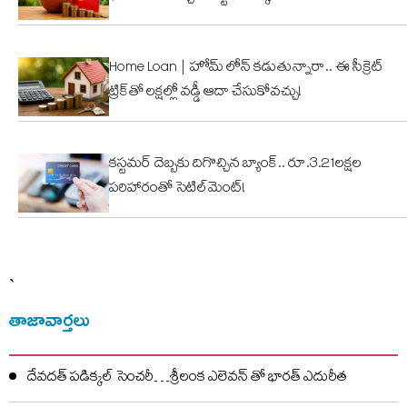
Home Loan | హోమ్ లోన్ కడుతున్నారా.. ఈ సీక్రెట్
ట్రిక్‌తో లక్షల్లో వడ్డీ ఆదా చేసుకోవచ్చు!
కస్టమర్ దెబ్బకు దిగొచ్చిన బ్యాంక్.. రూ.3.21లక్షల
పరిహారంతో సెటిల్‌మెంట్!
`
తాజావార్తలు
దేవదత్ పడిక్కల్‌ సెంచరీ…శ్రీలంక ఎలెవన్ తో భారత్ ఎదురీత