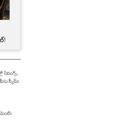
Credit Card Limit | మీ క్రెడిట్
కార్డు లిమిట్‌‌ను బ్యాంకులు
ల్!
అకస్మాత్తుగా తగ్గించేశాయా?
లో సేవింగ్స్..
ఫీసు స్కీమ్!
‌మెంట్!