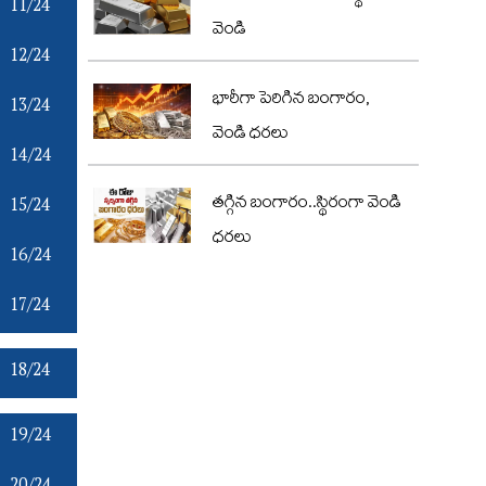
11/24
వెండి
12/24
భారీగా పెరిగిన బంగారం,
13/24
వెండి ధరలు
14/24
15/24
తగ్గిన బంగారం..స్థిరంగా వెండి
ధరలు
16/24
17/24
18/24
19/24