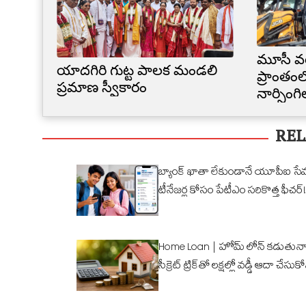
మూసీ వ
యాదగిరి గుట్ట పాలక మండలి
ప్రాంతంల
ప్రమాణ స్వీకారం
నార్సింగ
కూల్చివే
REL
బ్యాంక్ ఖాతా లేకుండానే యూపీఐ సే
టీనేజర్ల కోసం పేటీఎం సరికొత్త ఫీచర్!
Home Loan | హోమ్ లోన్ కడుతున్న
సీక్రెట్ ట్రిక్‌తో లక్షల్లో వడ్డీ ఆదా చేసుక