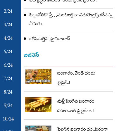
విద్యార్ధుల అమెరికా కలకు ట్రంప్ బ్రేక్ లు !
2/24
పిల్ల జోలికొస్తే…మంటలకైనా ఎదురెళ్లాల్సిందేనన్న
ఏనుగు!
3/24
4/24
బోనమెత్తిన హైదరాబాద్
5/24
బిజినెస్
6/24
బంగారం, వెండి ధరలు
7/24
పైపైకే..!
8/24
మళ్లీ పెరిగిన బంగారం
9/24
ధరలు..ఇక పైపైకేనా..!
10/24
పెరిగిన బంగారం ధర..స్థిరంగా