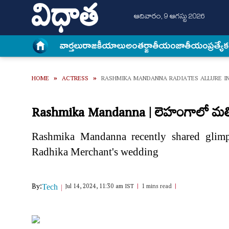
ఆదివారం, 9 ఆగస్టు 2026
వార్త‌లు
రాజకీయాలు
అంత‌ర్జాతీయం
జాతీయం
ప్రత్యే
HOME
»
ACTRESS
»
RASHMIKA MANDANNA RADIATES ALLURE I
Rashmika Mandanna | లెహంగాలో మతిప
Rashmika Mandanna recently shared glim
Radhika Merchant's wedding
By:
Jul 14, 2024, 11:30 am IST
1 mins read
Tech