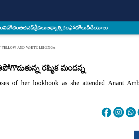
కం
వినోదం
బిజినెస్
క్రీడలు
ఆధ్యాత్మికం
ఫోటోలు
వీడియోలు
N YELLOW AND WHITE LEHENGA
ోగొడుతున్న రష్మిక మందన్న
pses of her lookbook as she attended Anant Am