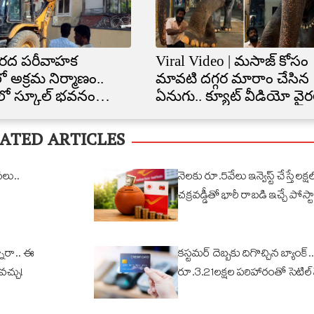
రద పరీవాహక
Viral Video | మసాజ్ కోసం
ో అక్రమ నిర్మాణం..
మావటి దగ్గర మారాం చేసిన
ిలో స్కూల్‌ భవనం
ఏనుగు.. క్యూట్ వీడియో వైర
త
ATED ARTICLES
వలు..
నెలకు రూ.5వేలు ఇన్వెస్ట్ చేస్తే లక్షల్
చక్రవడ్డీతో భారీ రాబడి ఇచ్చే పోస్టా
ారా.. ఈ
కస్టమర్ దెబ్బకు దిగొచ్చిన బ్యాంక్..
ోవచ్చు!
రూ.3.21లక్షల పరిహారంతో సెటిల్