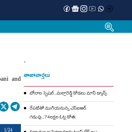
`
తాజావార్తలు
bani and
బోనాల స్పెషల్..మల్లారెడ్డి కోడలు మాస్ డ్యాన్స్
రేపటితో ముగియనున్న ఎస్‌ఐఆర్
గడువు..74లక్షల ఓట్ల కోత!
1/24