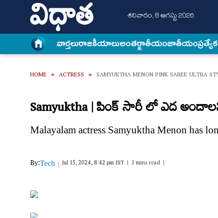
శనివారం, 8 ఆగస్టు 2026
వార్త‌లు
రాజకీయాలు
అంత‌ర్జాతీయం
జాతీయం
ప్రత్యే
HOME
»
ACTRESS
»
SAMYUKTHA MENON PINK SAREE ULTRA ST
Samyuktha | పింక్ సారీ లో ఎద అందాలన్న
Malayalam actress Samyuktha Menon has long
By:
Jul 15, 2024, 8:42 pm IST
1 mins read
Tech