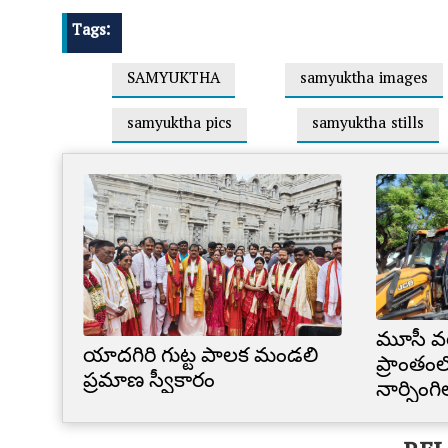
Tags:
SAMYUKTHA
samyuktha images
samyuktha pics
samyuktha stills
మూసీ వ
యాదగిరి గుట్ట పాలక మండలి
ప్రాంతంల
ప్రమాణ స్వీకారం
నార్సింగ
కూల్చివే