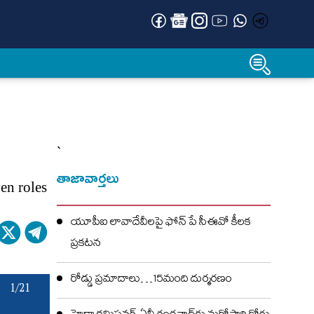
`
తాజావార్తలు
en roles
యూపీఐ లావాదేవీలపై ఫోన్ పే సీఈవో కీలక
ప్రకటన
రోడ్డు ప్రమాదాలు…15మంది దుర్మరణం
1/21