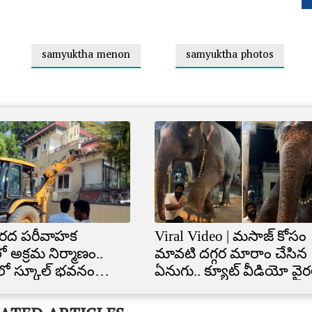
samyuktha menon
samyuktha photos
రద పరీవాహక
Viral Video | మసాజ్ కోసం
ో అక్రమ నిర్మాణం..
మావటి దగ్గర మారాం చేసిన
ిలో స్కూల్‌ భవనం
ఏనుగు.. క్యూట్ వీడియో వైర
త