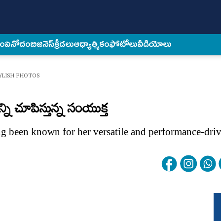
కం
వినోదం
బిజినెస్
క్రీడలు
ఆధ్యాత్మికం
ఫోటోలు
వీడియోలు
YLISH PHOTOS
ి చూపిస్తున్న సంయుక్త
 been known for her versatile and performance-driv