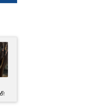
Credit Card Limit | మీ క్రెడిట్
కార్డు లిమిట్‌‌ను బ్యాంకులు
ల్!
అకస్మాత్తుగా తగ్గించేశాయా?