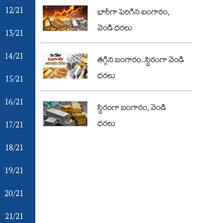
12/21
భారీగా పెరిగిన బంగారం,
వెండి ధరలు
13/21
14/21
తగ్గిన బంగారం..స్థిరంగా వెండి
ధరలు
15/21
16/21
స్థిరంగా బంగారం, వెండి
17/21
ధరలు
18/21
19/21
20/21
21/21