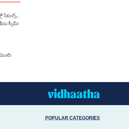
లో సేవింగ్స్..
ఫీసు స్కీమ్!
‌మెంట్!
POPULAR CATEGORIES