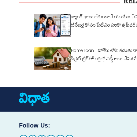
REL
బ్యాంక్ ఖాతా లేకుండానే యూపీఐ సే
టీనేజర్ల కోసం పేటీఎం సరికొత్త ఫీచర్!
Home Loan | హోమ్ లోన్ కడుతున్న
సీక్రెట్ ట్రిక్‌తో లక్షల్లో వడ్డీ ఆదా చేసుక
Follow Us: