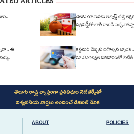
ATED ARTICLES
వలు..
నెలకు రూ.5వేలు ఇన్వెస్ట్ చేస్తే లక్షల్
చక్రవడ్డీతో భారీ రాబడి ఇచ్చే పోస్టా
ారా.. ఈ
కస్టమర్ దెబ్బకు దిగొచ్చిన బ్యాంక్..
ోవచ్చు!
రూ.3.21లక్షల పరిహారంతో సెటిల్
తెలుగు రాష్ట్ర వ్యాప్తంగా ప్రతినిధుల నెట్‌వర్క్‌తో
విశ్వసనీయ వార్తలు అందించే డిజిటల్ వేదిక
ABOUT
POLICIES