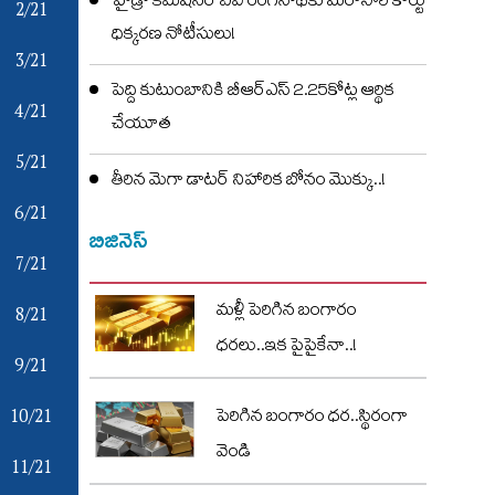
హైడ్రా కమిషనర్ ఏవీ రంగనాథ్‌కు మరోసారి కోర్టు
2/21
ధిక్కరణ నోటీసులు!
3/21
పెద్ది కుటుంబానికి బీఆర్ఎస్ 2.25కోట్ల ఆర్థిక
4/21
చేయూత
5/21
తీరిన మెగా డాటర్ నిహారిక బోనం మొక్కు..!
6/21
బిజినెస్
7/21
మళ్లీ పెరిగిన బంగారం
8/21
ధరలు..ఇక పైపైకేనా..!
9/21
10/21
పెరిగిన బంగారం ధర..స్థిరంగా
వెండి
11/21