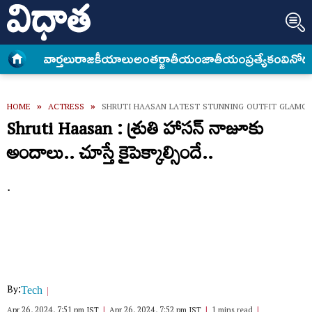
వార్త‌లు
రాజకీయాలు
అంత‌ర్జాతీయం
జాతీయం
ప్రత్యేకం
వినోద
HOME
»
ACTRESS
»
SHRUTI HAASAN LATEST STUNNING OUTFIT GLAMO
Shruti Haasan : శ్రుతి హాసన్ నాజూకు
అందాలు.. చూస్తే కైపెక్కాల్సిందే..
.
By:
Tech
Apr 26, 2024, 7:51 pm IST
Apr 26, 2024, 7:52 pm IST
1 mins read