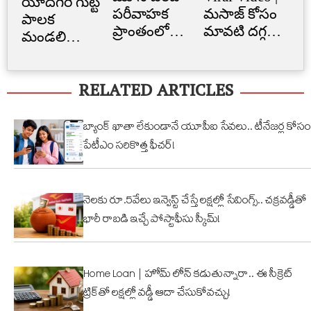
యాదగిరి గుట్ట
పరీవాహక
మసాజ్ కోసం
Li
పాలక
ప్రాంతంలో
మావటి దగ్గర
క్రె
మండలి
అక్రమ
మారాం చేసిన
లిమ
ప్రమాణ
నిర్మాణం..
ఏనుగు..
బ్
స్వీకారం
RELATED ARTICLES
నార్సింగిలో
క్యూట్
అక
స్కూల్‌
వీడియో
తగ
భవనం
వైరల్!
బ్యాంక్ ఖాతా లేకుండానే యూపీఐ సేవలు.. టీనేజర్ల కోసం
కూల్చివేత
పేటీఎం సరికొత్త ఫీచర్!
నెలకు రూ.5వేలు ఇన్వెస్ట్ చేస్తే లక్షల్లో సేవింగ్స్.. చక్రవడ్డీతో
భారీ రాబడి ఇచ్చే పోస్టాఫీసు స్కీమ్!
Home Loan | హోమ్ లోన్ కడుతున్నారా.. ఈ సీక్రెట్
ట్రిక్‌తో లక్షల్లో వడ్డీ ఆదా చేసుకోవచ్చు!