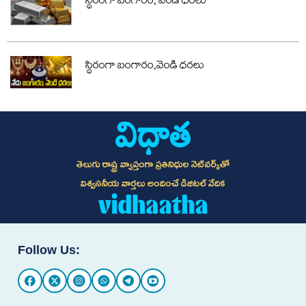
స్థిరంగా బంగారం, వెండి ధరలు
స్థిరంగా బంగారం,వెండి ధరలు
తెలుగు రాష్ట్ర వ్యాప్తంగా ప్రతినిధుల నెట్‌వర్క్‌తో
విశ్వసనీయ వార్తలు అందించే డిజిటల్ వేదిక
Follow Us: