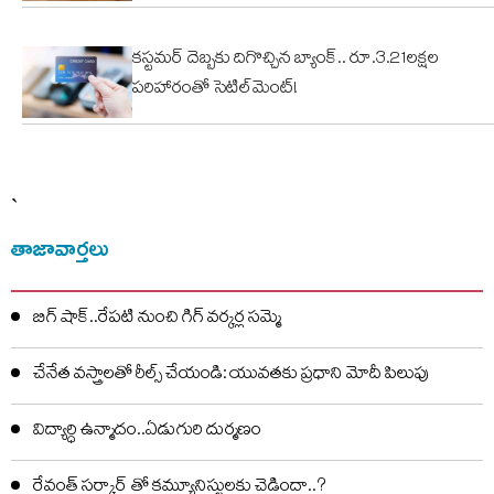
కస్టమర్ దెబ్బకు దిగొచ్చిన బ్యాంక్.. రూ.3.21లక్షల
పరిహారంతో సెటిల్‌మెంట్!
`
తాజావార్తలు
బిగ్ షాక్..రేపటి నుంచి గిగ్ వర్కర్ల సమ్మె
చేనేత వస్త్రాలతో రీల్స్ చేయండి: యువతకు ప్రధాని మోదీ పిలుపు
విద్యార్ధి ఉన్మాదం..ఏడుగురి దుర్మణం
రేవంత్ సర్కార్ తో కమ్యూనిస్టులకు చెడిందా..?