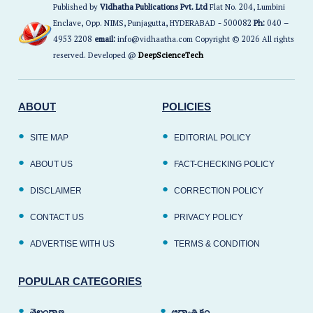
Published by
Vidhatha Publications Pvt. Ltd
Flat No. 204, Lumbini
Enclave, Opp. NIMS, Punjagutta, HYDERABAD - 500082
Ph:
040 –
4953 2208
email:
info@vidhaatha.com Copyright © 2026 All rights
reserved. Developed @
DeepScienceTech
ABOUT
POLICIES
SITE MAP
EDITORIAL POLICY
ABOUT US
FACT-CHECKING POLICY
DISCLAIMER
CORRECTION POLICY
CONTACT US
PRIVACY POLICY
ADVERTISE WITH US
TERMS & CONDITION
POPULAR CATEGORIES
తెలంగాణ
ఆధ్యాత్మికం