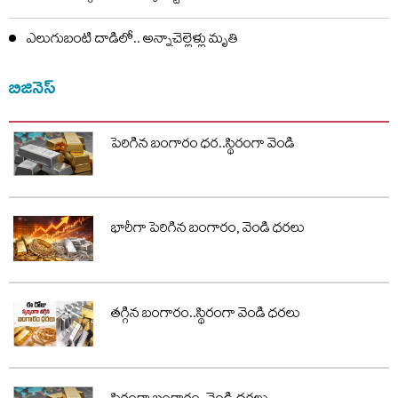
ఎలుగుబంటి దాడిలో.. అన్నాచెల్లెళ్లు మృతి
బిజినెస్
పెరిగిన బంగారం ధర..స్థిరంగా వెండి
భారీగా పెరిగిన బంగారం, వెండి ధరలు
తగ్గిన బంగారం..స్థిరంగా వెండి ధరలు