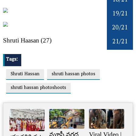
18/21
19/21
20/21
21/21
Shruti Haasan (27)
Tags:
Shruti Hassan
shruti hassan photos
shruti hassan photoshoots
మూసీ వరద
Viral Video |
Cr