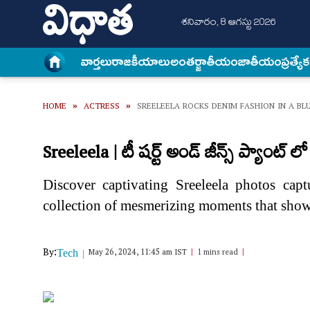
శనివారం, 8 ఆగస్టు 2026
వార్త‌లు
రాజకీయాలు
అంత‌ర్జాతీయం
జాతీయం
ప్రత్యే
HOME
»
ACTRESS
»
SREELEELA ROCKS DENIM FASHION IN A BLU
Sreeleela | టీ షర్ట్ అండ్ జీన్స్ ప్యాంట్ లో శ్
Discover captivating Sreeleela photos cap
collection of mesmerizing moments that show
By:
May 26, 2024, 11:45 am IST
1 mins read
Tech