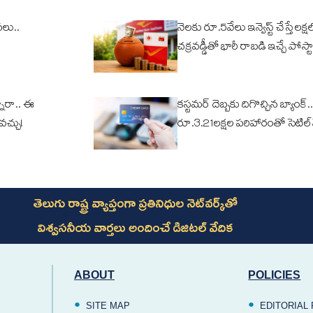
వలు..
నెలకు రూ.5వేలు ఇన్వెస్ట్ చేస్తే లక్షల్
చక్రవడ్డీతో భారీ రాబడి ఇచ్చే పోస్టా
ారా.. ఈ
కస్టమర్ దెబ్బకు దిగొచ్చిన బ్యాంక్..
ోవచ్చు!
రూ.3.21లక్షల పరిహారంతో సెటిల్
తెలుగు రాష్ట్ర వ్యాప్తంగా ప్రతినిధుల నెట్‌వర్క్‌తో
విశ్వసనీయ వార్తలు అందించే డిజిటల్ వేదిక
ABOUT
POLICIES
SITE MAP
EDITORIAL 