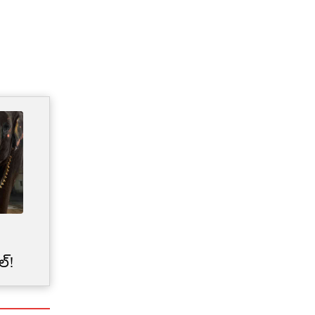
Credit Card Limit | మీ క్రెడిట్
కార్డు లిమిట్‌‌ను బ్యాంకులు
ల్!
అకస్మాత్తుగా తగ్గించేశాయా?