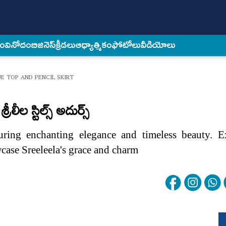
కం
వినోదం
బిజినెస్
క్రీడలు
ఆధ్యాత్మికం
ఫోటోలు
వీడియోలు
E TOP AND PENCIL SKIRT
రీలీల స్టిల్స్ అదుర్స్
turing enchanting elegance and timeless beauty. E
case Sreeleela's grace and charm