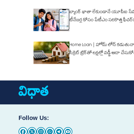
బ్యాంక్ ఖాతా లేకుండానే యూపీఐ సే
టీనేజర్ల కోసం పేటీఎం సరికొత్త ఫీచర్!
Home Loan | హోమ్ లోన్ కడుతున్న
సీక్రెట్ ట్రిక్‌తో లక్షల్లో వడ్డీ ఆదా చేసుక
Follow Us: