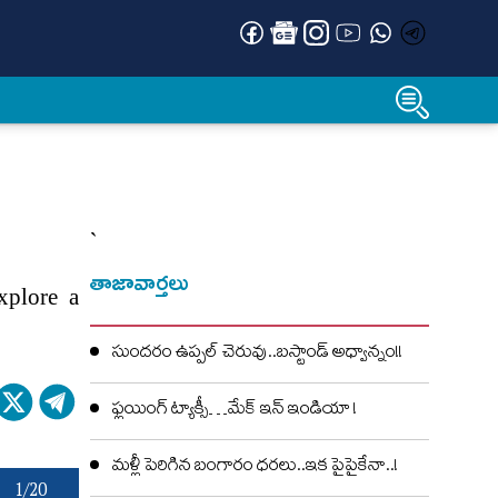
`
తాజావార్తలు
xplore a
సుందరం ఉప్పల్ చెరువు..బస్టాండ్ అధ్వాన్నం!!
ఫ్లయింగ్ ట్యాక్సీ…మేక్ ఇన్ ఇండియా !
మళ్లీ పెరిగిన బంగారం ధరలు..ఇక పైపైకేనా..!
1/20