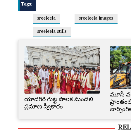
Tags:
sreeleela
sreeleela images
sreeleela stills
మూసీ వ
యాదగిరి గుట్ట పాలక మండలి
ప్రాంతంల
ప్రమాణ స్వీకారం
నార్సింగ
కూల్చివే
REL