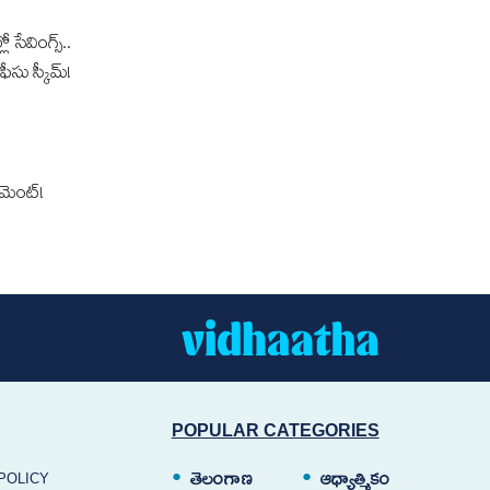
లో సేవింగ్స్..
ఫీసు స్కీమ్!
‌మెంట్!
POPULAR CATEGORIES
తెలంగాణ
ఆధ్యాత్మికం
POLICY