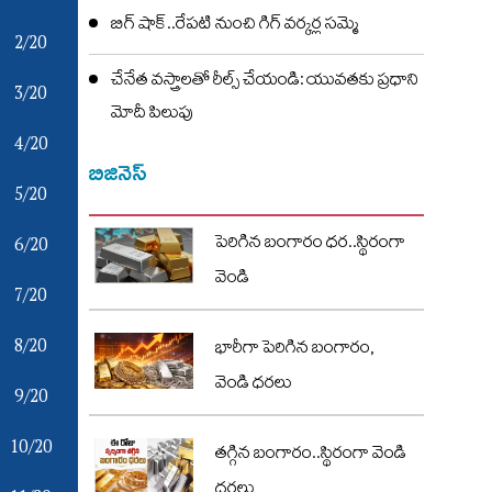
బిగ్ షాక్..రేపటి నుంచి గిగ్ వర్కర్ల సమ్మె
2/20
చేనేత వస్త్రాలతో రీల్స్ చేయండి: యువతకు ప్రధాని
3/20
మోదీ పిలుపు
4/20
బిజినెస్
5/20
6/20
పెరిగిన బంగారం ధర..స్థిరంగా
వెండి
7/20
8/20
భారీగా పెరిగిన బంగారం,
వెండి ధరలు
9/20
10/20
తగ్గిన బంగారం..స్థిరంగా వెండి
ధరలు