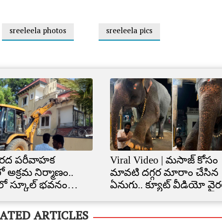
sreeleela photos
sreeleela pics
రద పరీవాహక
Viral Video | మసాజ్ కోసం
ో అక్రమ నిర్మాణం..
మావటి దగ్గర మారాం చేసిన
ిలో స్కూల్‌ భవనం
ఏనుగు.. క్యూట్ వీడియో వైర
త
ATED ARTICLES