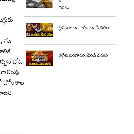
మిదేళ్ల
ధరలు
గ్గురు
స్థిరంగా బంగారం,వెండి ధరలు
ు
ి , గజ
బాలిక
తగ్గిన బంగారం, వెండి ధరలు
ెప్పిన చోట
 గాలింపు
ంతో హోంశాఖ
యాలని