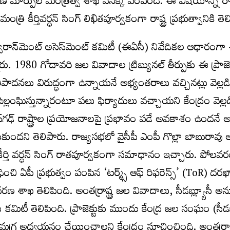
మార్పుల మంత్రిత్వ శాఖ వెనక్కి పంపింది. ఈ విషయాన్ని ర
రి కీర్తివర్ధన్ సింగ్ లిఖితపూర్వకంగా రాష్ట్ర ప్రభుత్వానికి త
విరాన్‌మెంట్ అసెస్‌మెంట్ కమిటీ (ఈఏసీ) నివేదికల ఆధారంగ
నారు. 1980 గోదావరి జల వివాదాల ట్రిబ్యునల్ తీర్పుకు ఈ ప్రాజెక
ిపాదనలు విరుద్ధంగా ఉన్నాయనే అభ్యంతరాలు వచ్చినట్లు వెల్ల
 ఉల్లంఘిస్తున్నారంటూ పలు ఫిర్యాదులు వచ్చాయని కేంద్రం వెల్ల
స్‌గఢ్ రాష్ట్రాల ప్రయోజనాలపై ప్రభావం పడే అవకాశం ఉందనే అ
ందని తెలిపారు. రాజ్యసభలో వైసీపీ ఎంపీ గొల్లా బాబురావు 
 కీర్తి వర్ధన్ సింగ్ రాతపూర్వకంగా సమాధానం ఇచ్చారు. పోలవ
ంచి ఏపీ ప్రభుత్వం పంపిన ‘టర్మ్స్ ఆఫ్ రిఫరెన్స్’ (ToR) దరఖా
రణ శాఖ తెలిపింది. అంతర్రాష్ట్ర జల వివాదాలు, సీడబ్ల్యూసీ 
కమిటీ తెలిపింది. ప్రాజెక్టుకు ముందు కేంద్ర జల సంఘం (సీడబ్
గ్ర అధ్యయనం చేయించాలని కేంద్రం సూచించింది. అంతర్రాష్ట