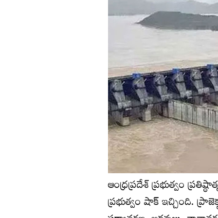
ఆంధ్రప్రదేశ్ ప్రభుత్వం ప్రతిష
ప్రభుత్వం షాక్ ఇచ్చింది. ప్