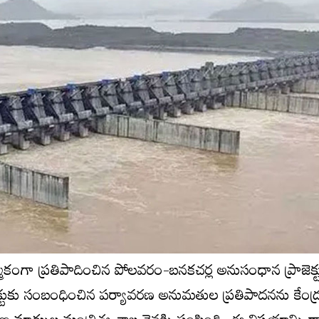
్ఠాత్మకంగా ప్రతిపాదించిన పోలవరం-బనకచర్ల అనుసంధాన ప్రాజెక్ట
రాజెక్టుకు సంబంధించిన పర్యావరణ అనుమతుల ప్రతిపాదనను కేంద్