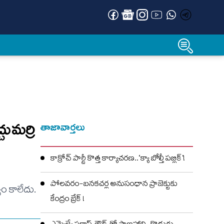
ుమర్రి
తాజావార్తలు
కాక్రోచ్ పార్టీ కొత్త కార్యాచరణ..‘క్యా బోల్తీ పబ్లిక్’!
పోలవరం-బనకచర్ల అనుసంధాన ప్రాజెక్టుకు
ం కాలేదు.
కేంద్రం బ్రేక్ !