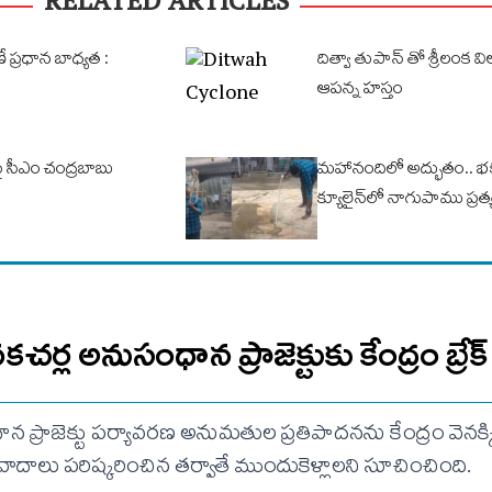
RELATED ARTICLES
ణే ప్రధాన బాధ్యత :
దిత్వా తుపాన్ తో శ్రీలంక వ
ఆపన్న హస్తం
 సీఎం చంద్రబాబు
మ‌హానందిలో అద్భుతం.. భ‌క
క్యూలైన్‌లో నాగుపాము ప్ర‌త్య‌
ల అనుసంధాన ప్రాజెక్టుకు కేంద్రం బ్రేక్
రాజెక్టు పర్యావరణ అనుమతుల ప్రతిపాదనను కేంద్రం వెనక్క
వివాదాలు పరిష్కరించిన తర్వాతే ముందుకెళ్లాలని సూచించింది.