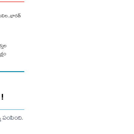
ిలవిల..భారత్
్తుల
క్షం
 !
ి పంపింది.