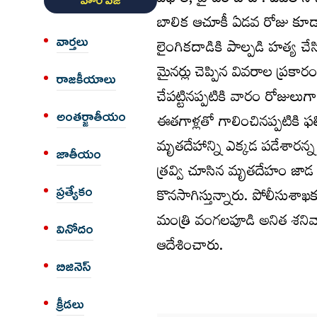
విధాత, హైదరాబాద్ : ఏపీలోని న
హోం పేజీ
బాలిక ఆచూకీ ఏడవ రోజు కూడా 
వార్త‌లు
లైంగికదాడికి పాల్పడి హత్య చ
మైనర్లు చెప్పిన వివరాల ప్రకా
రాజకీయాలు
చేపట్టినప్పటికి వారం రోజులుగా 
అంత‌ర్జాతీయం
ఈతగాళ్లతో గాలించినప్పటికి 
మృతదేహాన్ని ఎక్కడ పడేశారన్న 
జాతీయం
త్రవ్వి చూసిన మృతదేహం జాడ 
కొనసాగిస్తున్నారు. పోలీసుశ
ప్రత్యేకం
మంత్రి వంగలపూడి అనిత శనివ
వినోదం
ఆదేశించారు.
బిజినెస్
క్రీడలు