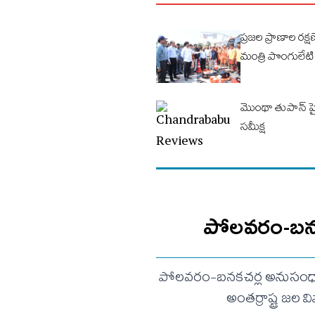
ప్రజ‌ల ప్రాణాల రక్ష
మంత్రి పొంగులేటి
మొంథా తుపాన్ పై
సమీక్ష
పోలవరం-బనకచర్
పోలవరం-బనకచర్ల అనుసంధాన ప్
అంతర్రాష్ట్ర జల 