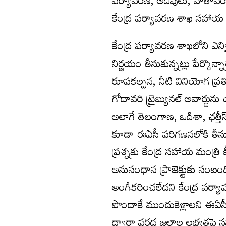
పర్యావరణ, అడవులు, వాతావరణ 
కేంద్ర పర్యావరణ శాఖ సహాయ మంత్
కేంద్ర పర్యావరణ శాఖలోని ఎన్
నిర్ణయం తీసుకున్నట్లు పేర్కొన్
రూపకల్పన, నీటి వినియోగ ప్రత
గోదావరి ట్రైబ్యునల్ అవార్డును
అలాగే తెలంగాణ, ఒడిశా, ఛత్తీ
కూడా ఈఏసీ పరిగణనలోకి తీసుకు
ప్రశ్నకు కేంద్ర సహాయ మంత్రి
అనుసంధాన ప్రాజెక్టుకు సంబంధి
అంగీకరించలేదని కేంద్ర పర్యావ
పొందాకే ముందుకెళ్లాలని ఈఏసీ 
ద్వారా వరద జలాల లభ్యతపై సమ