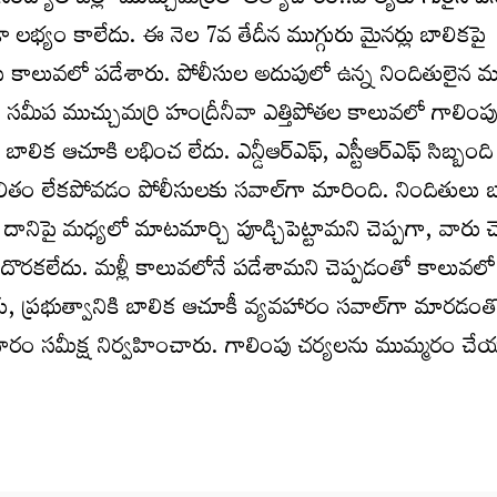
ంద్యాల జిల్లా ముచ్చుమర్రిలో అత్యాచారం..హత్యకు గురైన ఎని
లభ్యం కాలేదు. ఈ నెల 7వ తేదీన ముగ్గురు మైనర్లు బాలికపై
ేసి కాలువలో పడేశారు. పోలీసుల అదుపులో ఉన్న నిందితులైన ము
రం సమీప ముచ్చుమర్రి హంద్రీనీవా ఎత్తిపోతల కాలువలో గాలింప
బాలిక ఆచూకి లభించ లేదు. ఎన్డీఆర్‌ఎఫ్‌, ఎస్టీఆర్‌ఎఫ్ సిబ్బంద
ఫలితం లేకపోవడం పోలీసులకు సవాల్‌గా మారింది. నిందితులు 
దానిపై మధ్యలో మాటమార్చి పూడ్చిపెట్టామని చెప్పగా, వారు చ
దొరకలేదు. మళ్లీ కాలువలోనే పడేశామని చెప్పడంతో కాలువలో
ాఖకు, ప్రభుత్వానికి బాలిక ఆచూకీ వ్యవహారం సవాల్‌గా మారడ
ారం సమీక్ష నిర్వహించారు. గాలింపు చర్యలను ముమ్మరం చే