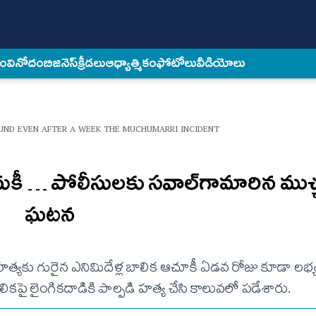
కం
వినోదం
బిజినెస్
క్రీడలు
ఆధ్యాత్మికం
ఫోటోలు
వీడియోలు
UND EVEN AFTER A WEEK THE MUCHUMARRI INCIDENT
ుకీ … పోలీసులకు సవాల్‌గామారిన ముచ్చ
ఘటన
..హత్యకు గురైన ఎనిమిదేళ్ల బాలిక ఆచూకీ ఏడవ రోజు కూడా లభ్య
లికపై లైంగికదాడికి పాల్పడి హత్య చేసి కాలువలో పడేశారు.