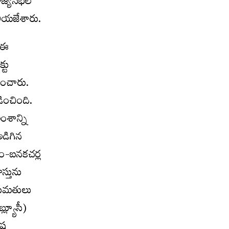
ాజ్యసభలో
ెలియజేశారు.
ా ఈ
్టు
డించారు.
డించింది.
ంశాన్ని
అడిగిన
రం-బనకచర్ల
స్తును
అనుమతులు
ల్యూసీ)
్ర