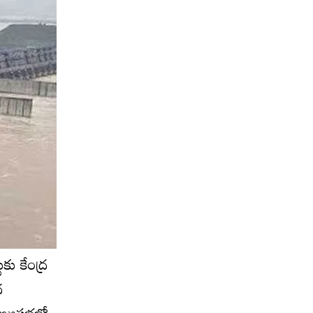
ుకు కేంద్ర
ర