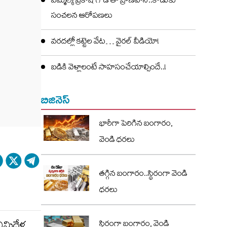
ఎమ్మెల్యే ప్రకాష్ గౌడ్ తో ప్రాణహాని..కొడుకు
సంచలన ఆరోపణలు
వరదల్లో కట్టెల వేట… వైరల్ వీడియో!
బడికి వెళ్లాలంటే సాహసంచేయాల్సిందే..!
బిజినెస్
భారీగా పెరిగిన బంగారం,
వెండి ధరలు
తగ్గిన బంగారం..స్థిరంగా వెండి
ధరలు
స్థిరంగా బంగారం, వెండి