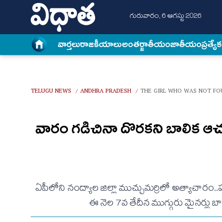
గురువారం, 6 ఆగస్టు 2026
వార్త‌లు
రాజకీయాలు
అంత‌ర్జాతీయం
జాతీయం
ప్రత్యే
TELUGU NEWS
ANDHRA PRADESH
THE GIRL WHO WAS NOT FO
/
/
వారం గడిచినా దొరకని బాలిక ఆచ
ఏపీలోని నంద్యాల జిల్లా ముచ్చుమర్రిలో అత్యాచారం
ఈ నెల 7వ తేదీన ముగ్గురు మైనర్లు బా