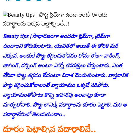
Beauty tips | సాధార‌ణంగా అందరూ స్లిమ్‌గా, ట్రిమ్‌గా
ఉండాల‌ని కోరుకుంటారు. యువ‌త‌లో అయితే ఈ కోరిక మ‌రీ
ఎక్కువ‌. అందుకే పొట్ట త‌గ్గించుకోవ‌డం కోసం రోజూ వాకింగ్‌,
జాగింగ్‌, ర‌న్నింగ్ అంటూ ఎన్నో క‌స‌ర‌త్తులు చేస్తుంటారు. ఎంత
చేసినా పొట్ట త‌గ్గడం లేదంటూ నిరాశ చెందుతుంటారు. వాస్తవానికి
పొట్ట త‌గ్గించుకోవాలంటే వ్యాయామం ఒక్కటే స‌రిపోదు.
వ్యాయామంతోపాటు కొన్ని ఆహార‌పు అల‌వాట్లు కూడా
మార్చుకోవాలి. పొట్ట లావెక్కే పదార్థాలను దూరం పెట్టాలి. మరి ఆ
పదార్థాలేమిటో తెలుసుకుందాం..
దూరం పెట్టాల్సిన పదార్థాలివే..