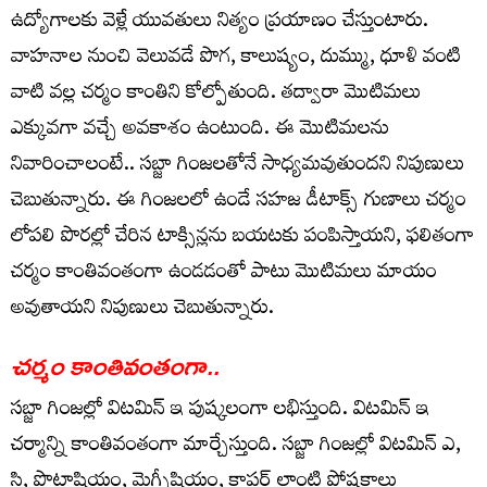
ఉద్యోగాల‌కు వెళ్లే యువ‌తులు నిత్యం ప్ర‌యాణం చేస్తుంటారు.
వాహ‌నాల నుంచి వెలువ‌డే పొగ‌, కాలుష్యం, దుమ్ము, ధూళి వంటి
వాటి వ‌ల్ల చ‌ర్మం కాంతిని కోల్పోతుంది. త‌ద్వారా మొటిమ‌లు
ఎక్కువ‌గా వ‌చ్చే అవ‌కాశం ఉంటుంది. ఈ మొటిమ‌ల‌ను
నివారించాలంటే.. స‌బ్జా గింజ‌ల‌తోనే సాధ్య‌మ‌వుతుంద‌ని నిపుణులు
చెబుతున్నారు. ఈ గింజలలో ఉండే సహజ డీటాక్స్ గుణాలు చర్మం
లోపలి పొరల్లో చేరిన టాక్సిన్లను బయటకు పంపిస్తాయని, ఫలితంగా
చర్మం కాంతివంతంగా ఉండ‌డంతో పాటు మొటిమ‌లు మాయం
అవుతాయ‌ని నిపుణులు చెబుతున్నారు.
చ‌ర్మం కాంతివంతంగా..
సబ్జా గింజల్లో విటమిన్ ఇ పుష్క‌లంగా ల‌భిస్తుంది. విటమిన్ ఇ
చ‌ర్మాన్ని కాంతివంతంగా మార్చేస్తుంది. స‌బ్జా గింజ‌ల్లో విటమిన్ ఎ,
సి, పొటాషియం, మెగ్నీషియం, కాపర్ లాంటి పోషకాలు