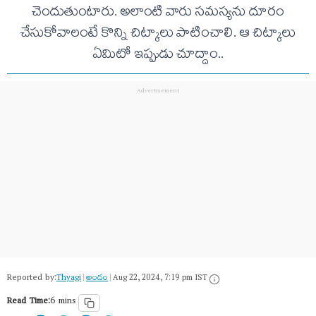
చెందుతుంటారు. అలాంటి వారు సమస్యను దూరం
చేసుకోవాలంటే కొన్ని చిట్కాలు పాటించాలి. ఆ చిట్కాలు
ఏమిటో ఇప్పుడు చూద్దాం..
Reported by:
Thyagi
|
అందం
|
Aug 22, 2024, 7:19 pm IST
Read Time:
6 mins