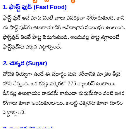
1. ఫాస్ట్ ఫుడ్ (Fast Food)
ఫాస్ట్ ఫుడ్ అనే మాట వింటే చాలు ఎవ‌రికైనా నోరూరుతుంది. కానీ
ఈ ఫాస్ట్ ఫుడ్‌కు ఊబకాయానికి అవినాభావ సంబంధం ఉంటుంది.
ఫాస్ట్‌ఫుడ్ తింటే పొట్ట పెరుగుతుంది. అందువ‌ల్ల పొట్ట త‌గ్గాలంటే
ఫాస్ట్‌ఫుడ్‌ను ప‌క్కన పెట్టాల్సిందే.
2. చ‌క్కెర‌ (Sugar)
నోటికి తియ్యగా ఉండే ఈ ప‌దార్థం మ‌న శ‌రీరానికి మాత్రం తీవ్ర
హాని చేస్తుంది. ఒక క‌ప్పు చ‌క్కెర‌లో 773 క్యాల‌రీస్ ఉంటాయి.
దీనివ‌ల్ల ఊబకాయం రావ‌డ‌మే కాకుండా మధుమేహం వంటి ఇత‌ర
రోగాలు కూడా అంటుకుంటాయి. కాబ‌ట్టి చ‌క్కెర‌ను కూడా దూరం
పెట్టాల్సిందే.
3. ఆలుగ‌డ్డ (Potato)