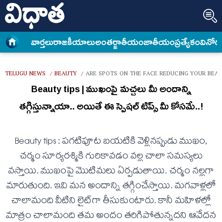
వార్త‌లు
రాజకీయాలు
అంత‌ర్జాతీయం
జాతీయం
ప్రత్యేకం
వినోద
TELUGU NEWS
BEAUTY
ARE SPOTS ON THE FACE REDUCING YOUR BEAU
/
/
Beauty tips | ముఖంపై మచ్చలు మీ అందాన్ని
తగ్గిస్తున్నాయా.. అయితే ఈ స్పెషల్‌ టిప్స్‌ మీ కోసమే..!
Beauty tips : పగటిపూట బయటికి వెళ్లినప్పుడు ముఖం,
చర్మం సూర్యరశ్మికి గురికావడం వల్ల చాలా సమస్యలు
వస్తాయి. ముఖంపై మొటిమలు ఏర్పడుతాయి. చర్మం నల్లగా
మారుతుంది. ఇవి మన అందాన్ని తగ్గించేస్తాయి. మగవాళ్లలో
చాలామంది వీటిని లైట్‌గా తీసుకుంటారు. కానీ మహిళల్లో
మాత్రం చాలామంది తమ అందం తరిగిపోతున్నదని ఆవేదన