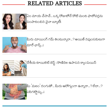
RELATED ARTICLES
ఏం మాయ చేసావే.. ఒక్క రోజులోనే కోటి మంది ఫాలోవర్లను
సంపాదించిన చైనా బ్యూటీ!
మీరు చూయింగ్ గ‌మ్ తింటున్నారా..? అయితే న‌పుంస‌కులుగా
మారే ఛాన్స్‌..!
దేశీయ టాయిలెట్ బెస్ట్ : కొణిదెల ఉపాసన క్యాంపెయిన్
మీ 'మ‌లం' రంగుతో.. మీరు ఆరోగ్యంగా ఉన్నారా..? లేదా..?
ప‌సిగ‌ట్టొచ్చు..!