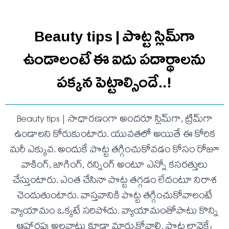
Beauty tips | పొట్ట స్లిమ్‌గా
ఉండాలంటే ఈ ఐదు పదార్థాలను
పక్కన పెట్టాల్సిందే..!
Beauty tips | సాధార‌ణంగా అందరూ స్లిమ్‌గా, ట్రిమ్‌గా
ఉండాల‌ని కోరుకుంటారు. యువ‌త‌లో అయితే ఈ కోరిక
మ‌రీ ఎక్కువ‌. అందుకే పొట్ట త‌గ్గించుకోవ‌డం కోసం రోజూ
వాకింగ్‌, జాగింగ్‌, ర‌న్నింగ్ అంటూ ఎన్నో క‌స‌ర‌త్తులు
చేస్తుంటారు. ఎంత చేసినా పొట్ట త‌గ్గడం లేదంటూ నిరాశ
చెందుతుంటారు. వాస్తవానికి పొట్ట త‌గ్గించుకోవాలంటే
వ్యాయామం ఒక్కటే స‌రిపోదు. వ్యాయామంతోపాటు కొన్ని
ఆహార‌పు అల‌వాట్లు కూడా మార్చుకోవాలి. పొట్ట లావెక్కే