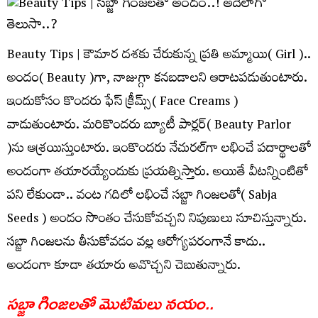
Beauty Tips | కౌమార ద‌శ‌కు చేరుకున్న ప్ర‌తి అమ్మాయి( Girl )..
అందం( Beauty )గా, నాజుగ్గా క‌న‌బ‌డాల‌ని ఆరాట‌ప‌డుతుంటారు.
ఇందుకోసం కొంద‌రు ఫేస్ క్రీమ్స్( Face Creams )
వాడుతుంటారు. మ‌రికొంద‌రు బ్యూటీ పార్ల‌ర్‌( Beauty Parlor
)ను ఆశ్ర‌యిస్తుంటారు. ఇంకొందరు నేచుర‌ల్‌గా ల‌భించే ప‌దార్థాల‌తో
అందంగా త‌యారయ్యేందుకు ప్ర‌య‌త్నిస్తారు. అయితే వీట‌న్నింటితో
ప‌ని లేకుండా.. వంట గ‌దిలో ల‌భించే స‌బ్జా గింజ‌ల‌తో( Sabja
Seeds ) అందం సొంతం చేసుకోవ‌చ్చ‌ని నిపుణులు సూచిస్తున్నారు.
స‌బ్జా గింజ‌ల‌ను తీసుకోవ‌డం వ‌ల్ల ఆరోగ్యప‌రంగానే కాదు..
అందంగా కూడా త‌యారు అవొచ్చ‌ని చెబుతున్నారు.
స‌బ్జా గింజ‌ల‌తో మొటిమ‌లు న‌యం..