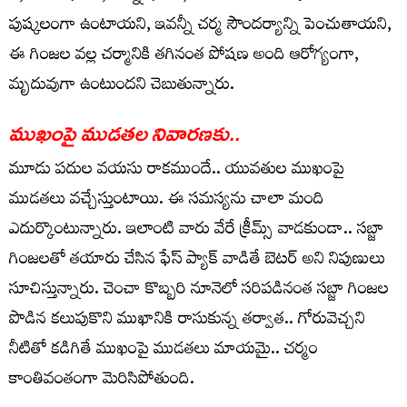
పుష్కలంగా ఉంటాయని, ఇవన్నీ చర్మ సౌందర్యాన్ని పెంచుతాయని,
ఈ గింజల వల్ల చర్మానికి తగినంత పోషణ అంది ఆరోగ్యంగా,
మృదువుగా ఉంటుందని చెబుతున్నారు.
ముఖంపై ముడ‌త‌ల నివార‌ణ‌కు..
మూడు ప‌దుల వ‌య‌సు రాకముందే.. యువ‌తుల ముఖంపై
ముడ‌త‌లు వ‌చ్చేస్తుంటాయి. ఈ స‌మ‌స్య‌ను చాలా మంది
ఎదుర్కొంటున్నారు. ఇలాంటి వారు వేరే క్రీమ్స్ వాడ‌కుండా.. స‌బ్జా
గింజ‌ల‌తో త‌యారు చేసిన ఫేస్ ప్యాక్ వాడితే బెట‌ర్ అని నిపుణులు
సూచిస్తున్నారు. చెంచా కొబ్బ‌రి నూనెలో స‌రిప‌డినంత స‌బ్జా గింజ‌ల
పొడిన క‌లుపుకొని ముఖానికి రాసుకున్న త‌ర్వాత‌.. గోరువెచ్చ‌ని
నీటితో క‌డిగితే ముఖంపై ముడ‌త‌లు మాయ‌మై.. చ‌ర్మం
కాంతివంతంగా మెరిసిపోతుంది.