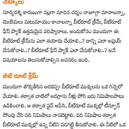
చిట్కాలు
సూర్యరశ్మి కారణంగా నల్లగా మారిన చర్మం నాజూగ్గా మారాలన్నా,
మొటిమలు మటుమాయం కావాలన్నా బీట్‌రూట్ క్రీమ్‌, బీట్‌రూట్‌
ఫేస్‌ ప్యాక్ ఉత్తమమైన పరిష్కారాలు. అందుకోసం ముందుగా ఈ
బీట్‌రూట్‌ క్రీమ్‌ను ఎలా తయారు చేయాలి..? దాన్ని ఎలా అప్లయ్‌
చేసుకోవాలి..? బీట్‌రూట్‌ ఫేస్‌ ప్యాక్‌ ఎలా వేసుకోవాలి..? అనే
విషయాలను తెలుసుకోవాల్సిన అవసరం ఉంది.
బీట్‌ రూట్‌ క్రీమ్‌
ముందుగా తొక్కతీసిన అరకప్పు బీట్‌రూట్‌ ముక్కలను ఒక గిన్నెలో
వేయాలి. తర్వాత వాటిలో అరగ్లాసు నీళ్లు పోసి ఐదు నిమిషాలపాటు
ఉడికించాలి. ఆ తర్వాత స్టవ్‌ ఆపేసి, బీట్‌రూట్‌ ముక్కల్లో టీస్పూన్
సోంపు వేసి పది నిమిషాలు నానబెట్టాలి. పది నిమిషాల తర్వాత
బీట్‌రూట్‌ ముక్కల్లో ఉన్న నీటిని వడగట్టి తీసుకోవాలి. ఈ నీటిలో ఒక