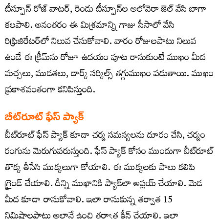
టీస్పూన్‌ రోజ్‌ వాటర్, రెండు టీస్పూన్‌ల అలోవెరా జెల్‌ వేసి బాగా
కలపాలి. అనంతరం ఈ మిశ్రమాన్ని గాజు సీసాలో వేసి
రిఫ్రిజిరేటర్‌లో నిలువ చేసుకోవాలి. వారం రోజులపాటు నిలువ
ఉండే ఈ క్రీమ్‌ను రోజూ ఉదయం పూట రాసుకుంటే ముఖం మీద
మచ్చలు, ముడతలు, డార్క్‌ సర్కిల్స్‌ తగ్గుముఖం పడుతాయి. ముఖం
ప్రకాశవంతంగా కనిపిస్తుంది.
బీట్‌రూట్ ఫేస్ ప్యాక్
బీట్‌రూట్‌ ఫేస్‌ ప్యాక్‌ కూడా చర్మ సమస్యలను దూరం చేసి, చర్మం
రంగును మెరుగుపరుస్తుంది. ఫేస్‌ ప్యాక్‌ కోసం ముందుగా బీట్‌రూట్
తొక్క తీసేసి ముక్కలుగా కోయాలి. ఈ ముక్కలకు పాలు కలిపి
గ్రైండ్ చేయాలి. దీన్ని ముఖానికి ప్యాక్‌లా అప్లయ్‌ చేయాలి. మెడ
మీద కూడా రాసుకోవాలి. ఇలా రాసుకున్న తర్వాత 15
నిమిషాలపాటు అలానే ఉంచి తర్వాత క్లీన్ చేయాలి. ఇలా