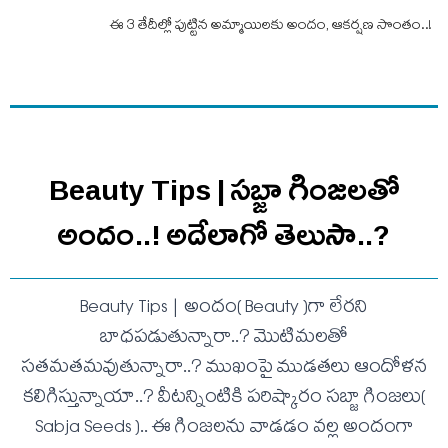
ఈ 3 తేదీల్లో పుట్టిన అమ్మాయిలకు అందం, ఆక‌ర్ష‌ణ సొంతం..!
Beauty Tips | స‌బ్జా గింజ‌ల‌తో
అందం..! అదేలాగో తెలుసా..?
Beauty Tips | అందం( Beauty )గా లేర‌ని
బాధ‌ప‌డుతున్నారా..? మొటిమ‌ల‌తో
స‌త‌మ‌త‌మ‌వుతున్నారా..? ముఖంపై ముడ‌త‌లు ఆందోళ‌న
క‌లిగిస్తున్నాయా..? వీట‌న్నింటికి ప‌రిష్కారం స‌బ్జా గింజ‌లు(
Sabja Seeds ).. ఈ గింజ‌ల‌ను వాడ‌డం వ‌ల్ల అందంగా