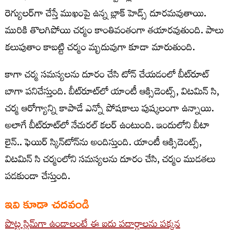
రెగ్యులర్‌గా చేస్తే ముఖంపై ఉన్న బ్లాక్ హెడ్స్ దూరమవుతాయి.
మురికి తొలగిపోయి చర్మం కాంతివంతంగా తయారవుతుంది. పాలు
కలుపుతాం కాబట్టి చర్మం మృదువుగా కూడా మారుతుంది.
కాగా చర్మ సమస్యలను దూరం చేసి టోన్‌ చేయడంలో బీట్‌రూట్
బాగా పనిచేస్తుంది. బీట్‌రూట్‌లో యాంటీ ఆక్సిడెంట్స్, విటమిన్ సి,
చర్మ ఆరోగ్యాన్ని కాపాడే ఎన్నో పోషకాలు పుష్కలంగా ఉన్నాయి.
అలాగే బీట్‌రూట్‌లో నేచురల్ కలర్ ఉంటుంది. ఇందులోని బీటా
లైన్.. ఫెయిర్ స్కిన్‌టోన్‌ను అందిస్తుంది. యాంటీ ఆక్సిడెంట్స్,
విటమిన్ సి చర్మంలోని సమస్యలను దూరం చేసి, చర్మం ముడతలు
పడకుండా చేస్తుంది.
ఇవి కూడా చదవండి
పొట్ట స్లిమ్‌గా ఉండాలంటే ఈ ఐదు పదార్థాలను పక్కన