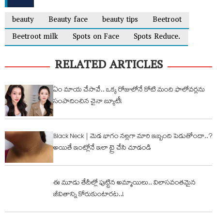
beauty
Beauty face
beauty tips
Beetroot
Beetroot milk
Spots on Face
Spots Reduce.
RELATED ARTICLES
ఏం మాయ చేసావే.. ఒక్క రోజులోనే కోటి మంది ఫాలోవర్లను
సంపాదించిన చైనా బ్యూటీ!
Black Neck | మెడ భాగం నల్లగా మారి ఇబ్బంది పెడుతోందా..?
అయితే ఇంట్లోనే ఇలా ట్రై చేసి చూడండి
ఈ మూడు తేదీల్లో పుట్టిన అమ్మాయిలు.. విలాసవంతమైన
జీవితాన్ని కోరుకుంటార‌ట‌..!