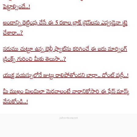
పెట్టాల్సిందే..!
అందాన్ని రెట్టింపు చేసే ఈ 5 రకాల బ్లాక్‌ డ్రెస్‌లను ఎప్పుడైనా ట్రై
చేశారా..?
నడుము చుట్టూ ఉన్న బెల్లీ ఫ్యాట్‌ను కరిగించే ఈ ఐదు మార్నింగ్
డ్రింక్స్ గురించి మీకు తెలుసా..?
యుక్త వయస్సులోనే జుట్టు రాలిపోతోందని బాధా.. డోంట్ వర్రీ..!
మీ ముఖం మిలమిలా మెరవాలంటే వారానికోసారి ఈ ఫేస్‌ మాస్క్‌
వేసుకోండి..!