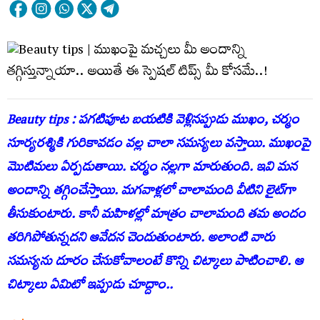
Beauty tips : పగటిపూట బయటికి వెళ్లినప్పుడు ముఖం, చర్మం
సూర్యరశ్మికి గురికావడం వల్ల చాలా సమస్యలు వస్తాయి. ముఖంపై
మొటిమలు ఏర్పడుతాయి. చర్మం నల్లగా మారుతుంది. ఇవి మన
అందాన్ని తగ్గించేస్తాయి. మగవాళ్లలో చాలామంది వీటిని లైట్‌గా
తీసుకుంటారు. కానీ మహిళల్లో మాత్రం చాలామంది తమ అందం
తరిగిపోతున్నదని ఆవేదన చెందుతుంటారు. అలాంటి వారు
సమస్యను దూరం చేసుకోవాలంటే కొన్ని చిట్కాలు పాటించాలి. ఆ
చిట్కాలు ఏమిటో ఇప్పుడు చూద్దాం..