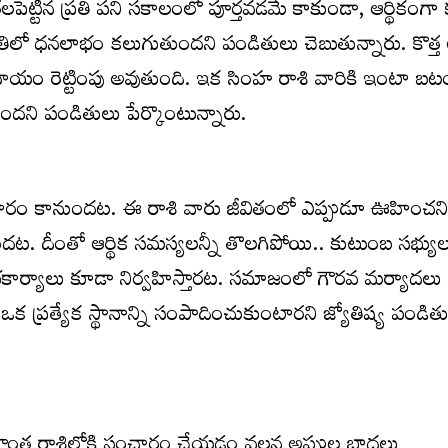
పెట్టిన ప్ర‌తి ప‌ని స‌కాలంలో పూర్త‌వ‌డ‌మే కాకుండా, ఆర్థికంగ
 రీతిలో ధ‌న‌లాభం క‌లుగుతుంద‌ని పండితులు చెబుతున్నారు. కొత
ఆదాయం రెట్టింపు అవుతుంది. ఇక సింహ రాశి వారికి ఇంటా 
ని పండితులు పేర్కొంటున్నారు.
 బంగారం కానుంద‌ట‌. ఈ రాశి వారు జీవితంలో ఎప్పుడూ ఊహించ‌ని
‌. దీంతో ఆర్థిక స‌మ‌స్య‌ల‌న్నీ తొలగిపోయి.. కుటుంబ స‌భ్య
ార్యాలు కూడా నిర్వ‌హిస్తార‌ట‌. స‌మాజంలో గౌరవ మ‌ర్యాద‌లు
 ప్ర‌త్యేక స్థానాన్ని సంపాదించుకుంటార‌ని జ్యోతిష్య పండిత
న సొంత రాశిలోకి సంచారం చేయడం వలన అప్పుల బాధలు