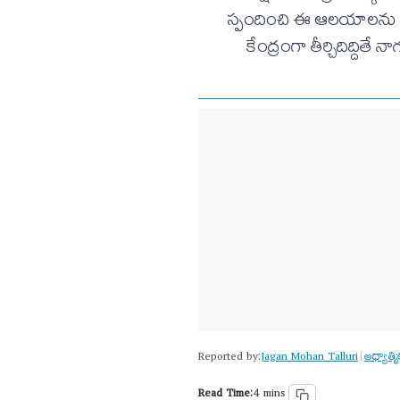
స్పందించి ఈ ఆలయాలను పరి
కేంద్రంగా తీర్చిదిద్దితే
Reported by:
Jagan Mohan Talluri
ఆధ్యాత్మ
|
Read Time:
4 mins