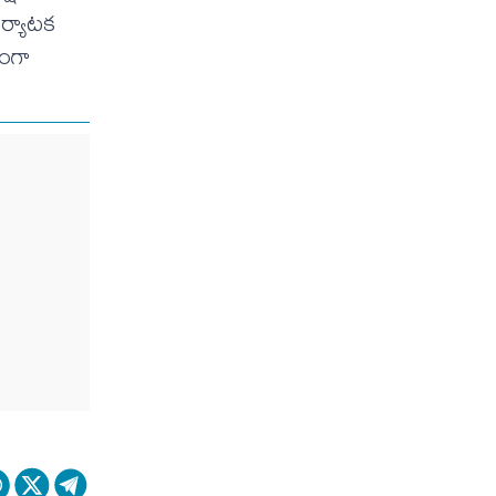
ర్యాటక
రంగా