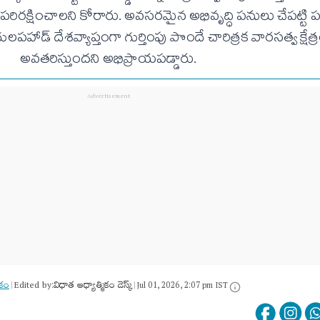
రక్షించాలని కోరారు. అవసరమైన అభివృద్ధి పనులు చేపట్టి ప
 నాగులపహాడ్ దేశవ్యాప్తంగా గుర్తింపు పొందే చారిత్రక వారసత్వ క్షేత్
అవతరిస్తుందని అభిప్రాయపడ్డారు.
ికం
Edited by:
విధాత ఆధ్యాత్మికం డెస్క్
|
|
Jul 01, 2026, 2:07 pm IST