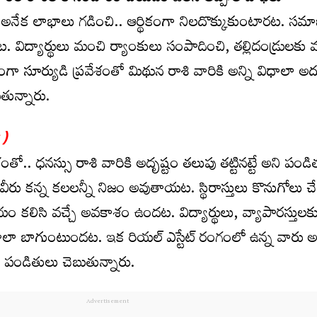
అనేక లాభాలు గ‌డించి.. ఆర్థికంగా నిల‌దొక్కుకుంటార‌ట‌. స
 విద్యార్థులు మంచి ర్యాంకులు సంపాదించి, తల్లిదండ్రులకు 
త్తంగా సూర్యుడి ప్ర‌వేశంతో మిథున రాశి వారికి అన్ని విధాలా అ
తున్నారు.
 )
తో.. ధ‌న‌స్సు రాశి వారికి అదృష్టం త‌లుపు త‌ట్టిన‌ట్టే అని పండ
వీరు క‌న్న క‌ల‌ల‌న్నీ నిజం అవుతాయ‌ట‌. స్థిరాస్తులు కొనుగోలు చేస
యం క‌లిసి వ‌చ్చే అవ‌కాశం ఉంద‌ట‌. విద్యార్థులు, వ్యాపారస్తులక
లా బాగుంటుంద‌ట‌. ఇక రియల్ ఎస్టేట్ రంగంలో ఉన్న వారు అ
య పండితులు చెబుతున్నారు.