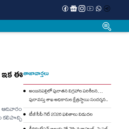
! ఇక‌ ఈ
తాజావార్తలు
అంజనపల్లిలో పురాతన విగ్రహాల పరిశీలన…
పురావస్తు శాఖ అధికారుల క్షేత్రస్థాయి సందర్శన..
ాత ఆదివారం
టీజీ సీపీ గెట్ 2026 ఫలితాలు విడుదల
 కలిపొచ్చి