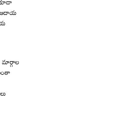
ా కూడా
్త ఆదాయ
బటయ
 మార్గాల
ులంతా
ులు