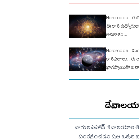
Horoscope | గుర
ఈ రాశి ఉద్యోగుల‌క
అవ‌కాశం..!
Horoscope | మం
రాశిఫ‌లాలు.. ఈ రా
భాగ‌స్వామితో వివ
దేవాలయాల
నాగులపహాడ్ శివాలయాల శిల
సంరక్షించడం ప్రతి ఒక్కరి బా