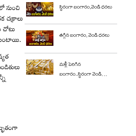
ిలో నుంచి
స్థిరంగా బంగారం,వెండి ధరలు
క చ‌క్రాలు
ు చోటు
తగ్గిన బంగారం, వెండి ధరలు
ుకుంటాయి.
్య‌త
మళ్లీ పెరిగిన
 పండితులు
బంగారం..స్థిరంగా వెండి
్నీ
ధరలు
ద్భుతంగా