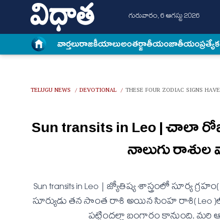
గురువారం, 6 ఆగస్టు 2026
వార్త‌లు
రాజకీయాలు
అంత‌ర్జాతీయం
జాతీయం
ప్రత్యే
TELUGU NEWS
DEVOTIONAL
THESE FOUR ZODIAC SIGNS HAVE
/
/
Sun transits in Leo | చాలా రోజ
నాలుగు రాశుల వార
Sun transits in Leo | జ్యోతిష్య శాస్త్రంలో సూర్య 
సూర్యుడు తన సొంత రాశి అయిన సింహ రాశి( Leo )లో
ప‌ట్టింద‌ల్లా బంగారం కానుంది. మ‌ర