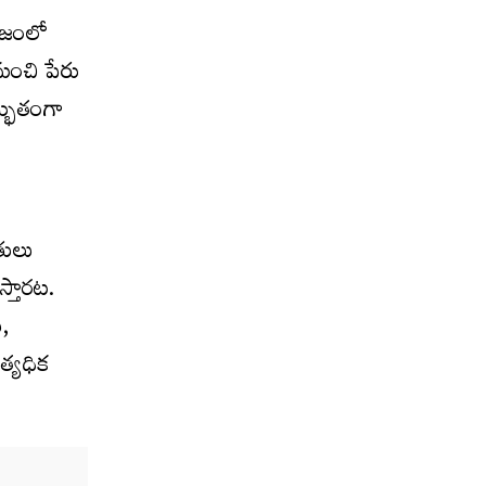
మాజంలో
మంచి పేరు
ద్భుతంగా
ితులు
్తార‌ట‌.
ు,
త్యధిక