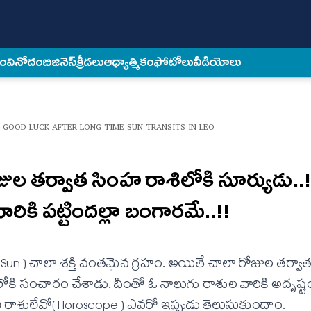
కం
వినోదం
బిజినెస్
క్రీడలు
ఆధ్యాత్మికం
ఫోటోలు
వీడియోలు
 GOOD LUCK AFTER LONG TIME SUN TRANSITS IN LEO
ుల త‌ర్వాత సింహ రాశిలోకి సూర్యుడు..
ికి ప‌ట్టింద‌ల్లా బంగార‌మే..!!
గ్రహం( Sun ) చాలా శక్తి వంతమైన గ్రహం. అయితే చాలా రోజుల తర్వ
కి సంచారం చేశాడు. దీంతో ఓ నాలుగు రాశుల వారికి అదృష్టం
ి ఆ రాశులేవో( Horoscope ) ఎవరో ఇప్పుడు తెలుసుకుందాం.