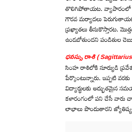
తొలిగిపోతాయ‌ట‌. వ్యాపారంలో 
గౌరవ మర్యాదలు పెరుగుతాయ‌ట‌.
ప్రఖ్యాతలు తీసుకొస్తార‌ట‌. మొ
ఉండ‌బోతుంద‌ని పండితుల చెబు
ధనస్సు రాశి ( Sagittarius
సింహ రాశిలోకి సూర్యుడి ప్ర‌వేశం
పేర్కొంటున్నారు. ఇప్ప‌టి వ‌ర‌కు 
విద్యార్థుల‌కు అద్భుత‌మైన స‌మ‌
కళారంగంలో పని చేసే వారు చా
లాభాలు పొందుతార‌ని జ్యోతిష్