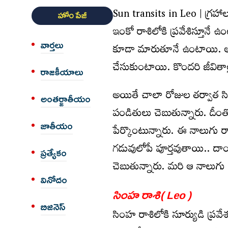
Sun transits in Leo | గ్ర‌హ
హోం పేజీ
ఇంకో రాశిలోకి ప్ర‌వేశిస్తూనే 
వార్త‌లు
కూడా మారుతూనే ఉంటాయి. ఆ ర
చేసుకుంటాయి. కొంద‌రి జీవితాల
రాజకీయాలు
అయితే చాలా రోజుల త‌ర్వాత సింహ 
అంత‌ర్జాతీయం
పండితులు చెబుతున్నారు. దీంతో
జాతీయం
పేర్కొంటున్నారు. ఈ నాలుగు రాశ
గ‌డువులోపే పూర్తవుతాయి.. దాం
ప్రత్యేకం
చెబుతున్నారు. మ‌రి ఆ నాలుగ
వినోదం
సింహ రాశి( Leo )
బిజినెస్
సింహ రాశిలోకి సూర్యుడి ప్ర‌వ