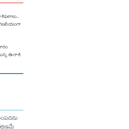
శిఫ‌లాలు..
 గ‌ణ‌నీయంగా
వారం
క‌నున్న ఈ రాశి
ా సంపదను
తక్షణమే