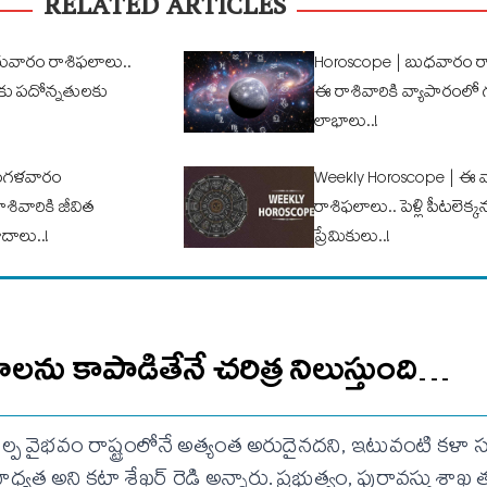
RELATED ARTICLES
ువారం రాశిఫ‌లాలు..
Horoscope | బుధ‌వారం రా
ు ప‌దోన్న‌తుల‌కు
ఈ రాశివారికి వ్యాపారంలో
లాభాలు..!
గ‌ళ‌వారం
Weekly Horoscope | ఈ 
శివారికి జీవిత
రాశిఫ‌లాలు.. పెళ్లి పీట‌లెక్
ాదాలు..!
ప్రేమికులు..!
ను కాపాడితేనే చరిత్ర నిలుస్తుంది…
్ప వైభవం రాష్ట్రంలోనే అత్యంత అరుదైనదని, ఇటువంటి కళ
ధ్యత అని కట్టా శేఖర్ రెడ్డి అన్నారు. ప్రభుత్వం, పురావస్తు శాఖ 