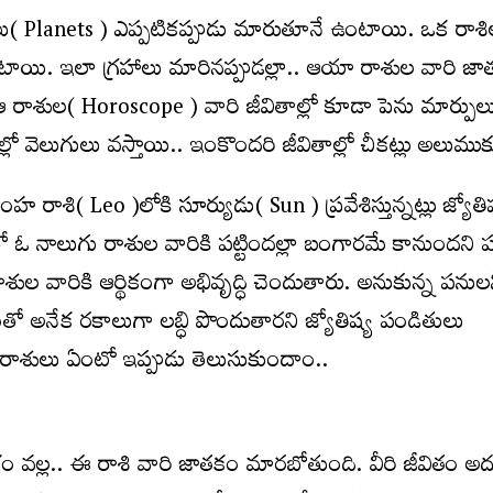
ాలు( Planets ) ఎప్ప‌టిక‌ప్పుడు మారుతూనే ఉంటాయి. ఒక రాశ
ఉంటాయి. ఇలా గ్ర‌హాలు మారిన‌ప్పుడ‌ల్లా.. ఆయా రాశుల వారి జాత‌
ాశుల( Horoscope ) వారి జీవితాల్లో కూడా పెను మార్పుల
్లో వెలుగులు వ‌స్తాయి.. ఇంకొంద‌రి జీవితాల్లో చీక‌ట్లు అలుమ
రాశి( Leo )లోకి సూర్యుడు( Sun ) ప్ర‌వేశిస్తున్న‌ట్లు జ్యోతిష
 ఓ నాలుగు రాశుల వారికి ప‌ట్టింద‌ల్లా బంగార‌మే కానుంద‌ని
ుల వారికి ఆర్థికంగా అభివృద్ధి చెందుతారు. అనుకున్న ప‌నుల‌న
తో అనేక ర‌కాలుగా ల‌బ్ధి పొందుతార‌ని జ్యోతిష్య పండితులు
ు రాశులు ఏంటో ఇప్పుడు తెలుసుకుందాం..
ేశం వ‌ల్ల‌.. ఈ రాశి వారి జాత‌కం మార‌బోతుంది. వీరి జీవితం అ