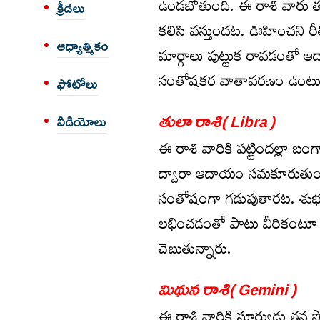
ఉండ‌బోతుంది. ఈ రాశి వారు త‌ల‌
క్రీడలు
క‌లిసి వ‌స్తుంద‌ట‌. ఊహించ‌ని
ఆధ్యాత్మికం
మార్గాలు పుట్టుక రావడంతో 
సంతోషకర వాతావరణం ఉంటుంద‌
ఫోటోలు
తులా రాశి( Libra )
వీడియోలు
ఈ రాశి వారికి ప‌ట్టింద‌ల్లా
ద్వారా ఆదాయం స‌మ‌కూరుతుంద‌ట
సంతోషంగా గ‌డుపుతార‌ట‌. శుభ‌క
ల‌భించ‌డంతో పాటు వీరికంటూ ఒక
చెబుతున్నారు.
మిథున రాశి( Gemini )
ఈ రాశి వారికి సూర్యుడు త