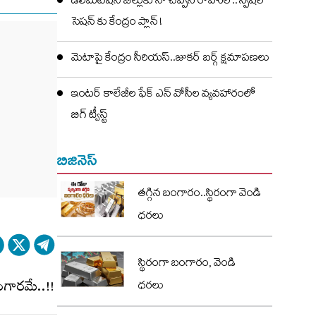
డీలిమిటేషన్ బిల్లుకు నో చెప్పిన రాహుల్..స్పెషల్
సెషన్ కు కేంద్రం ప్లాన్ !
మెటాపై కేంద్రం సీరియస్..జుకర్ బర్గ్ క్షమాపణలు
ఇంటర్ కాలేజీల ఫేక్ ఎన్ వోసీల వ్యవహారంలో
బిగ్ ట్వీస్ట్
బిజినెస్
తగ్గిన బంగారం..స్థిరంగా వెండి
ధరలు
స్థిరంగా బంగారం, వెండి
ధరలు