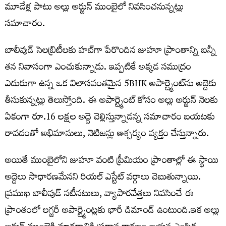
మూడేళ్ల పాటు అల్లు అర్జున్ ముంబైలో నివసించనున్నట్లు
సమాచారం.
బాలీవుడ్ సెలబ్రిటీలకు హబ్‌గా పేరొందిన జుహూ ప్రాంతాన్ని బన్నీ
తన నివాసంగా ఎంచుకున్నాడు. ఇప్పటికే అక్కడ సముద్రం
ఎదురుగా ఉన్న ఒక విలాసవంతమైన 5BHK అపార్ట్మెంట్‌ను అద్దెకు
తీసుకున్నట్లు తెలుస్తోంది. ఈ అపార్ట్మెంట్ కోసం అల్లు అర్జున్ నెలకు
ఏకంగా రూ.16 లక్షల అద్దె చెల్లిస్తున్నాడన్న సమాచారం బయటకు
రావడంతో అభిమానులు, నెటిజన్లు ఆశ్చర్యం వ్యక్తం చేస్తున్నారు.
అయితే ముంబైలోని జుహూ వంటి ప్రీమియం ప్రాంతాల్లో ఈ స్థాయి
అద్దెలు సాధారణమేనని రియల్ ఎస్టేట్ వర్గాలు చెబుతున్నాయి.
ప్రముఖ బాలీవుడ్ నటీనటులు, వ్యాపారవేత్తలు నివసించే ఈ
ప్రాంతంలో లగ్జరీ అపార్ట్మెంట్లకు భారీ డిమాండ్ ఉంటుంది.ఇక అల్లు