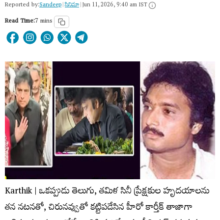
Reported by:
Sandeep
|
సినిమా
|
Jun 11, 2026, 9:40 am IST
Read Time:
7 mins
Karthik | ఒకప్పుడు తెలుగు, తమిళ సినీ ప్రేక్షకుల హృదయాలను
తన నటనతో, చిరునవ్వుతో కట్టిపడేసిన హీరో కార్తీక్ తాజాగా