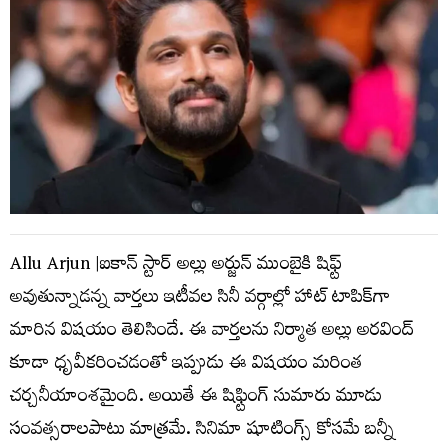
Allu Arjun |ఐకాన్ స్టార్ అల్లు అర్జున్ ముంబైకి షిఫ్ట్
అవుతున్నాడన్న వార్తలు ఇటీవల సినీ వర్గాల్లో హాట్ టాపిక్‌గా
మారిన విషయం తెలిసిందే. ఈ వార్తలను నిర్మాత అల్లు అరవింద్
కూడా ధృవీకరించడంతో ఇప్పుడు ఈ విషయం మరింత
చర్చనీయాంశమైంది. అయితే ఈ షిఫ్టింగ్ సుమారు మూడు
సంవత్సరాలపాటు మాత్రమే. సినిమా షూటింగ్స్ కోస‌మే బ‌న్నీ