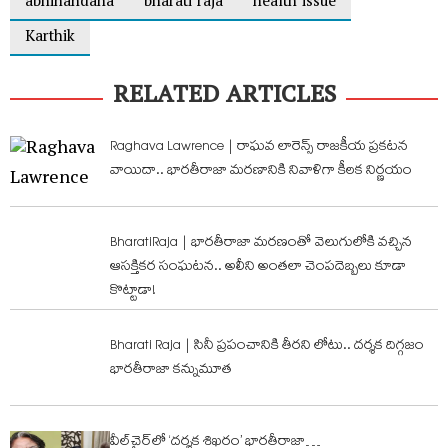
abhinandana
bharati raja
health issue
Karthik
RELATED ARTICLES
Raghava Lawrence | రాఘవ లారెన్స్ రాజకీయ ప్రకటన
వాయిదా.. భారతీరాజా మరణానికి నివాళిగా కీలక నిర్ణయం
BharatiRaja | భారతీరాజా మరణంతో వెలుగులోకి వచ్చిన
ఆసక్తికర సంఘటన.. అలీని అంతలా చెంపదెబ్బలు కూడా
కొట్టాడా!
Bharati Raja | సినీ ప్రపంచానికి తీరని లోటు.. దర్శక దిగ్గజం
భారతీరాజా కన్నుమూత
వీల్‌చైర్‌లో ‘దర్శక శిఖరం’ భారతీరాజా…