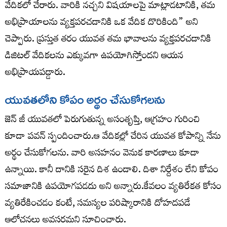
వేదికలో చేరారు. వారికి నచ్చని విషయాలపై మాట్లాడటానికి, తమ
అభిప్రాయాలను వ్యక్తపరచడానికి ఒక వేదిక దొరికింది” అని
చెప్పారు. ప్రస్తుత తరం యువత తమ భావాలను వ్యక్తపరచడానికి
డిజిటల్ వేదికలను ఎక్కువగా ఉపయోగిస్తోందని ఆయన
అభిప్రాయపడ్డారు.
యువతలోని కోపం అర్థం చేసుకోగలను
జెన్ జీ యువతలో పెరుగుతున్న అసంతృప్తి, ఆగ్రహం గురించి
కూడా పవన్ స్పందించారు.ఆ వేదికల్లో చేరిన యువత కోపాన్ని నేను
అర్థం చేసుకోగలను. వారి అసహనం వెనుక కారణాలు కూడా
ఉన్నాయి. కానీ దానికి సరైన దిశ ఉండాలి. దిశా నిర్దేశం లేని కోపం
సమాజానికి ఉపయోగపడదు అని అన్నారు.కేవలం వ్యతిరేకత కోసం
వ్యతిరేకించడం కంటే, సమస్యల పరిష్కారానికి దోహదపడే
ఆలోచనలు అవసరమని సూచించారు.