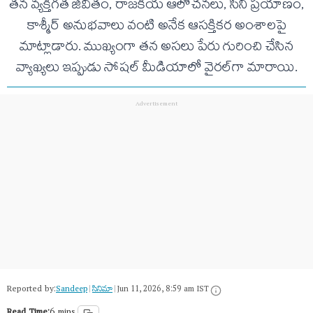
తన వ్యక్తిగత జీవితం, రాజకీయ ఆలోచనలు, సినీ ప్రయాణం,
కాశ్మీర్ అనుభవాలు వంటి అనేక ఆసక్తికర అంశాలపై
మాట్లాడారు. ముఖ్యంగా తన అసలు పేరు గురించి చేసిన
వ్యాఖ్యలు ఇప్పుడు సోషల్ మీడియాలో వైరల్‌గా మారాయి.
Reported by:
Sandeep
|
సినిమా
|
Jun 11, 2026, 8:59 am IST