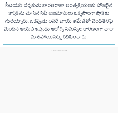
సీనియర్ దర్శకుడు భారతిరాజా అంత్యక్రియలకు హాజరైన
కార్తీక్‌ను చూసిన సినీ అభిమానులు ఒక్కసారిగా షాక్‌కు
గురయ్యారు. ఒకప్పుడు లవర్ బాయ్ ఇమేజ్‌తో వెండితెరపై
మెరిసిన ఆయన ఇప్పుడు ఆరోగ్య సమస్యల కారణంగా చాలా
మారిపోయినట్లు కనిపించారు.