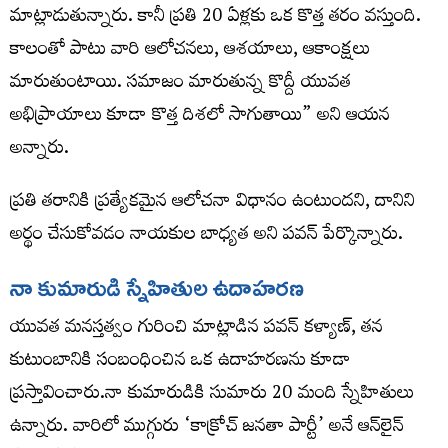
మాట్లాడుతున్నారు. కానీ ప్రతి 20 ఏళ్లకు ఒక కొత్త తరం వస్తుంది.
కాలంతో పాటు వారి ఆలోచనలు, ఆశయాలు, ఆకాంక్షలు
మారుతుంటాయి. సమాజం మారుతున్న కొద్దీ యువత
అభిప్రాయాలు కూడా కొత్త దిశలో సాగుతాయి” అని ఆయన
అన్నారు.
ప్రతి తరానికి ప్రత్యేకమైన ఆలోచనా విధానం ఉంటుందని, దానిని
అర్థం చేసుకోవడం నాయకుల బాధ్యత అని పవన్ పేర్కొన్నారు.
నా కుమారుడి స్నేహితుల ఉదాహరణ
యువత మనస్తత్వం గురించి మాట్లాడిన పవన్ కళ్యాణ్, తన
కుటుంబానికి సంబంధించిన ఒక ఉదాహరణను కూడా
ప్రస్తావించారు.నా కుమారుడికి సుమారు 20 మంది స్నేహితులు
ఉన్నారు. వారిలో ముగ్గురు ‘కాక్రోచ్ జనతా పార్టీ’ అనే ఆన్‌లైన్