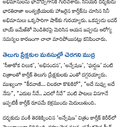
అభిమానులను భావోద్వేగానికి గురిచేశారు. సీనియర్ దర్శకుడు
భారతిరాజా అంత్యక్రియలకు హాజరైన కార్తీక్‌ను చూసిన సినీ
అభిమానులు ఒక్కసారిగా షాక్‌కు గురయ్యారు. ఒకప్పుడు లవర్
బాయ్ ఇమేజ్‌తో వెండితెరపై మెరిసిన ఆయన ఇప్పుడు ఆరోగ్య
సమస్యల కారణంగా చాలా మారిపోయినట్లు కనిపించారు.
తెలుగు ప్రేక్షకుల మనసుల్లో చెరగని ముద్ర
‘సీతాకోక చిలుక’, ‘అభినందన’, ‘అన్వేషణ’, ‘ఘర్షణ’ వంటి
చిత్రాలతో కార్తీక్ తెలుగు ప్రేక్షకులకు ఎంతో దగ్గరయ్యారు.
ముఖ్యంగా “కీరవాణి… చిలకలా కొలికిరో”, “అదే నువ్వు అదే
నేను”, “ఎదుట నీవే.. ఎదలో నీవే” వంటి పాటలు వినగానే
ఇప్పటికీ కార్తీక్ రూపమే కళ్లముందు మెదులుతుంది.
దర్శకుడు వంశీ తెరకెక్కించిన ‘అన్వేషణ’ చిత్రం కార్తీక్ కెరీర్‌లో