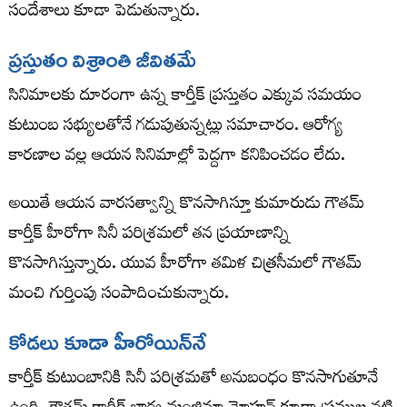
సందేశాలు కూడా పెడుతున్నారు.
ప్రస్తుతం విశ్రాంతి జీవితమే
సినిమాలకు దూరంగా ఉన్న కార్తీక్ ప్రస్తుతం ఎక్కువ సమయం
కుటుంబ సభ్యులతోనే గడుపుతున్నట్లు సమాచారం. ఆరోగ్య
కారణాల వల్ల ఆయన సినిమాల్లో పెద్దగా కనిపించడం లేదు.
అయితే ఆయన వారసత్వాన్ని కొనసాగిస్తూ కుమారుడు గౌతమ్
కార్తీక్ హీరోగా సినీ పరిశ్రమలో తన ప్రయాణాన్ని
కొనసాగిస్తున్నారు. యువ హీరోగా తమిళ చిత్రసీమలో గౌతమ్
మంచి గుర్తింపు సంపాదించుకున్నారు.
కోడలు కూడా హీరోయిన్‌నే
కార్తీక్ కుటుంబానికి సినీ పరిశ్రమతో అనుబంధం కొనసాగుతూనే