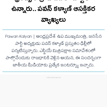
ఉన్నారు.. ప‌వ‌న్ క‌ళ్యాణ్ ఆసక్తిక‌ర
వ్యాఖ్య‌లు
Pawan Kalyan | ఆంధ్రప్రదేశ్ ఉప ముఖ్యమంత్రి, జనసేన
పార్టీ అధ్యక్షుడు పవన్ కళ్యాణ్ ప్రస్తుతం ఢిల్లీలో
పర్యటిస్తున్నారు. ఎన్డీయే మిత్రపక్షాల సమావేశంలో
పాల్గొనేందుకు రాజధానికి వెళ్లిన ఆయన, ఈ సందర్భంగా
జాతీయ మీడియాకు ప్రత్యేక ఇంటర్వ్యూ ఇచ్చారు.