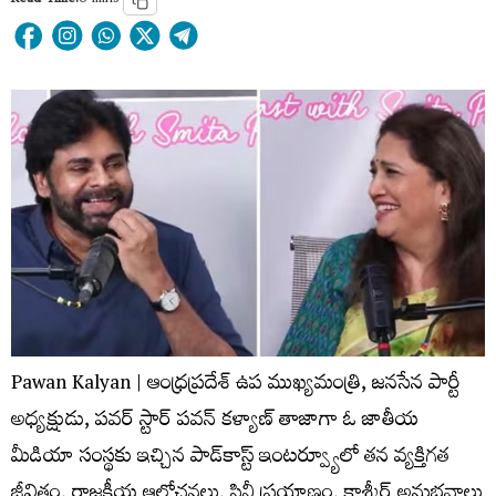
Read Time:
6 mins
Pawan Kalyan | ఆంధ్రప్రదేశ్ ఉప ముఖ్యమంత్రి, జనసేన పార్టీ
అధ్యక్షుడు, పవర్ స్టార్ పవన్ కళ్యాణ్ తాజాగా ఓ జాతీయ
మీడియా సంస్థకు ఇచ్చిన పాడ్‌కాస్ట్ ఇంటర్వ్యూలో తన వ్యక్తిగత
జీవితం, రాజకీయ ఆలోచనలు, సినీ ప్రయాణం, కాశ్మీర్ అనుభవాలు