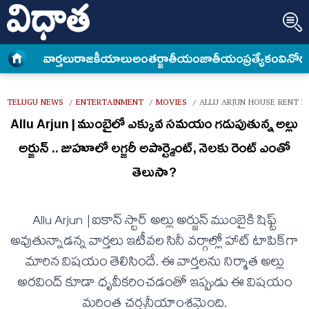
వార్త‌లు
రాజకీయాలు
అంత‌ర్జాతీయం
జాతీయం
ప్రత్యేకం
వినోద
TELUGU NEWS
ENTERTAINMENT
MOVIES
ALLU ARJUN HOUSE RENT 
/
/
/
Allu Arjun | ముంబైలో ఎక్కువ స‌మ‌యం గ‌డుపుతున్న‌ అల్లు
అర్జున్ .. జుహూలో లగ్జరీ అపార్ట్మెంట్, నెలకు రెంట్ ఎంతో
తెలుసా?
Allu Arjun |ఐకాన్ స్టార్ అల్లు అర్జున్ ముంబైకి షిఫ్ట్
అవుతున్నాడన్న వార్తలు ఇటీవల సినీ వర్గాల్లో హాట్ టాపిక్‌గా
మారిన విషయం తెలిసిందే. ఈ వార్తలను నిర్మాత అల్లు
అరవింద్ కూడా ధృవీకరించడంతో ఇప్పుడు ఈ విషయం
మరింత చర్చనీయాంశమైంది.