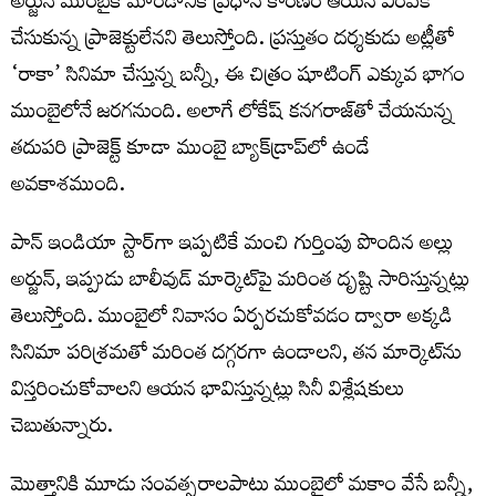
అర్జున్ ముంబైకి మారడానికి ప్రధాన కారణం ఆయన ఎంపిక
చేసుకున్న‌ ప్రాజెక్టులేనని తెలుస్తోంది. ప్రస్తుతం దర్శకుడు అట్లీతో
‘రాకా’ సినిమా చేస్తున్న బన్నీ, ఈ చిత్రం షూటింగ్ ఎక్కువ భాగం
ముంబైలోనే జరగనుంది. అలాగే లోకేష్ కనగరాజ్‌తో చేయనున్న
తదుపరి ప్రాజెక్ట్ కూడా ముంబై బ్యాక్‌డ్రాప్‌లో ఉండే
అవకాశముంది.
పాన్ ఇండియా స్టార్‌గా ఇప్పటికే మంచి గుర్తింపు పొందిన అల్లు
అర్జున్, ఇప్పుడు బాలీవుడ్ మార్కెట్‌పై మరింత దృష్టి సారిస్తున్నట్లు
తెలుస్తోంది. ముంబైలో నివాసం ఏర్పరచుకోవడం ద్వారా అక్కడి
సినిమా పరిశ్రమతో మరింత దగ్గరగా ఉండాలని, తన మార్కెట్‌ను
విస్తరించుకోవాలని ఆయన భావిస్తున్నట్లు సినీ విశ్లేషకులు
చెబుతున్నారు.
మొత్తానికి మూడు సంవత్సరాలపాటు ముంబైలో మకాం వేసే బన్నీ,