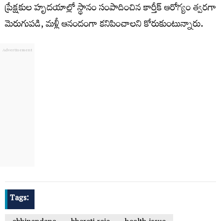
ప్రేక్షకుల హృదయాల్లో స్థానం సంపాదించిన కార్తీక్ ఆరోగ్యం త్వరగా
మెరుగుపడి, మళ్లీ ఆనందంగా కనిపించాలని కోరుకుంటున్నారు.
Tags: