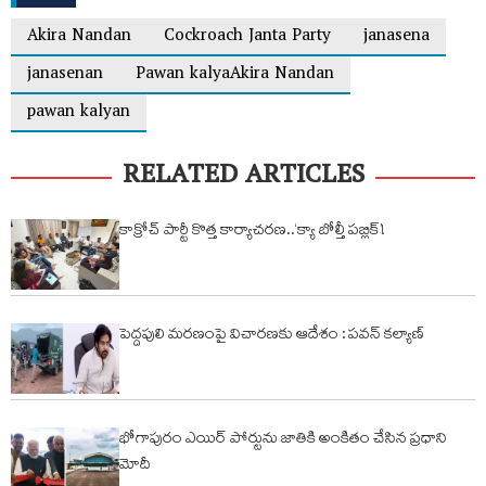
Akira Nandan
Cockroach Janta Party
janasena
janasenan
Pawan kalyaAkira Nandan
pawan kalyan
RELATED ARTICLES
కాక్రోచ్ పార్టీ కొత్త కార్యాచరణ..‘క్యా బోల్తీ పబ్లిక్’!
పెద్దపులి మరణంపై విచారణకు ఆదేశం : పవన్ కల్యాణ్
భోగాపురం ఎయిర్ పోర్టును జాతికి అంకితం చేసిన ప్రధాని
మోదీ