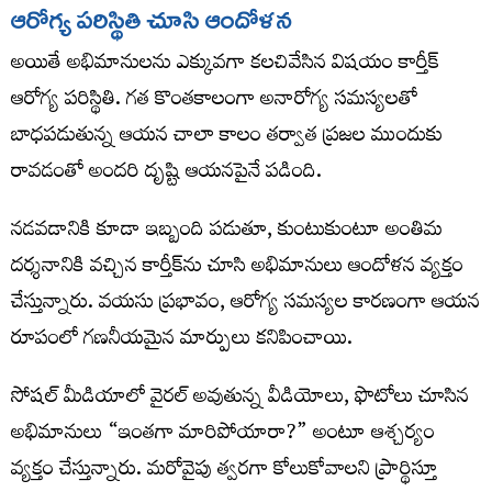
ఆరోగ్య పరిస్థితి చూసి ఆందోళన
అయితే అభిమానులను ఎక్కువగా కలచివేసిన విషయం కార్తీక్
ఆరోగ్య పరిస్థితి. గత కొంతకాలంగా అనారోగ్య సమస్యలతో
బాధపడుతున్న ఆయన చాలా కాలం తర్వాత ప్రజల ముందుకు
రావడంతో అందరి దృష్టి ఆయనపైనే పడింది.
నడవడానికి కూడా ఇబ్బంది పడుతూ, కుంటుకుంటూ అంతిమ
దర్శనానికి వచ్చిన కార్తీక్‌ను చూసి అభిమానులు ఆందోళన వ్యక్తం
చేస్తున్నారు. వయసు ప్రభావం, ఆరోగ్య సమస్యల కారణంగా ఆయన
రూపంలో గణనీయమైన మార్పులు కనిపించాయి.
సోషల్ మీడియాలో వైరల్ అవుతున్న వీడియోలు, ఫొటోలు చూసిన
అభిమానులు “ఇంతగా మారిపోయారా?” అంటూ ఆశ్చర్యం
వ్యక్తం చేస్తున్నారు. మరోవైపు త్వరగా కోలుకోవాలని ప్రార్థిస్తూ