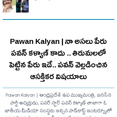
Pawan Kalyan | నా అసలు పేరు
పవన్ కళ్యాణ్ కాదు .. తిరుమలలో
పెట్టిన పేరు ఇదే.. ప‌వ‌న్ వెల్లడించిన
ఆస‌క్తిక‌ర విష‌యాలు
Pawan Kalyan | ఆంధ్రప్రదేశ్ ఉప ముఖ్యమంత్రి, జనసేన
పార్టీ అధ్యక్షుడు, పవర్ స్టార్ పవన్ కళ్యాణ్ తాజాగా ఓ
జాతీయ మీడియా సంస్థకు ఇచ్చిన పాడ్‌కాస్ట్ ఇంటర్వ్యూలో