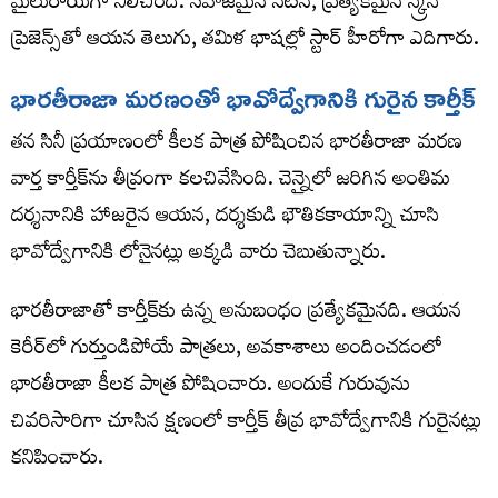
మైలురాయిగా నిలిచింది. సహజమైన నటన, ప్రత్యేకమైన స్క్రీన్
ప్రెజెన్స్‌తో ఆయన తెలుగు, తమిళ భాషల్లో స్టార్ హీరోగా ఎదిగారు.
భారతీరాజా మరణంతో భావోద్వేగానికి గురైన కార్తీక్
తన సినీ ప్రయాణంలో కీలక పాత్ర పోషించిన భారతీరాజా మరణ
వార్త కార్తీక్‌ను తీవ్రంగా కలచివేసింది. చెన్నైలో జరిగిన అంతిమ
దర్శనానికి హాజరైన ఆయన, దర్శకుడి భౌతికకాయాన్ని చూసి
భావోద్వేగానికి లోనైనట్లు అక్కడి వారు చెబుతున్నారు.
భారతీరాజాతో కార్తీక్‌కు ఉన్న అనుబంధం ప్రత్యేకమైనది. ఆయన
కెరీర్‌లో గుర్తుండిపోయే పాత్రలు, అవకాశాలు అందించడంలో
భారతీరాజా కీలక పాత్ర పోషించారు. అందుకే గురువును
చివరిసారిగా చూసిన క్షణంలో కార్తీక్ తీవ్ర భావోద్వేగానికి గురైనట్లు
కనిపించారు.