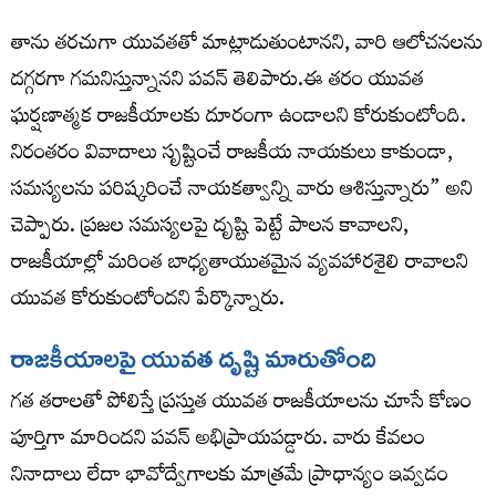
తాను తరచుగా యువతతో మాట్లాడుతుంటానని, వారి ఆలోచనలను
దగ్గరగా గమనిస్తున్నానని పవన్ తెలిపారు.ఈ తరం యువత
ఘర్షణాత్మక రాజకీయాలకు దూరంగా ఉండాలని కోరుకుంటోంది.
నిరంతరం వివాదాలు సృష్టించే రాజకీయ నాయకులు కాకుండా,
సమస్యలను పరిష్కరించే నాయకత్వాన్ని వారు ఆశిస్తున్నారు” అని
చెప్పారు. ప్రజల సమస్యలపై దృష్టి పెట్టే పాలన కావాలని,
రాజకీయాల్లో మరింత బాధ్యతాయుతమైన వ్యవహారశైలి రావాలని
యువత కోరుకుంటోందని పేర్కొన్నారు.
రాజకీయాలపై యువత దృష్టి మారుతోంది
గత తరాలతో పోలిస్తే ప్రస్తుత యువత రాజకీయాలను చూసే కోణం
పూర్తిగా మారిందని పవన్ అభిప్రాయపడ్డారు. వారు కేవలం
నినాదాలు లేదా భావోద్వేగాలకు మాత్రమే ప్రాధాన్యం ఇవ్వడం