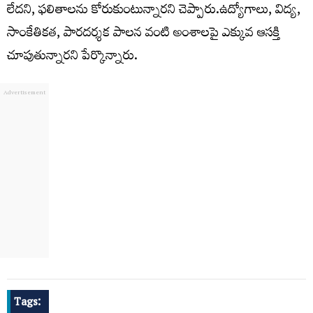
లేదని, ఫలితాలను కోరుకుంటున్నారని చెప్పారు.ఉద్యోగాలు, విద్య,
సాంకేతికత, పారదర్శక పాలన వంటి అంశాలపై ఎక్కువ ఆసక్తి
చూపుతున్నారని పేర్కొన్నారు.
Tags: