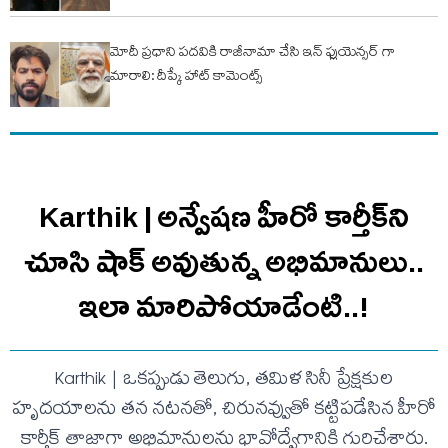
మోదీ ప్రధాని పదవికి రాజీనామా చేసి ఇన్ ఫ్లుయెన్సర్ గా
మారాలి: దీప్కే హాట్ కామెంట్స్
Karthik | అన్వేషణ హీరో కార్తీక్‌ని
చూసి షాక్ అవుతున్న అభిమానులు..
ఇలా మారిపోయాడేంటి..!
Karthik | ఒకప్పుడు తెలుగు, తమిళ సినీ ప్రేక్షకుల
హృదయాలను తన నటనతో, చిరునవ్వుతో కట్టిపడేసిన హీరో
కార్తీక్ తాజాగా అభిమానులను భావోద్వేగానికి గురిచేశారు.