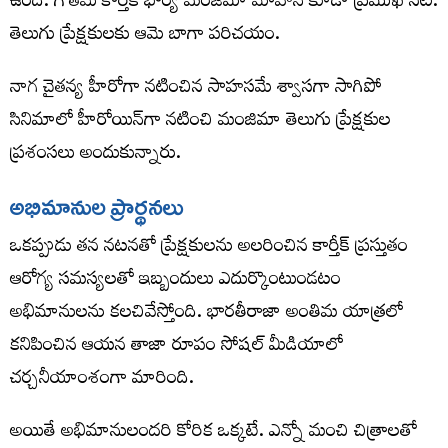
ఉంది. గౌతమ్ కార్తీక్ భార్య మంజిమా మోహన్ కూడా ప్రముఖ నటి.
తెలుగు ప్రేక్షకులకు ఆమె బాగా పరిచయం.
నాగ చైతన్య హీరోగా నటించిన సాహసమే శ్వాసగా సాగిపో
సినిమాలో హీరోయిన్‌గా నటించి మంజిమా తెలుగు ప్రేక్షకుల
ప్రశంసలు అందుకున్నారు.
అభిమానుల ప్రార్థనలు
ఒకప్పుడు తన నటనతో ప్రేక్షకులను అలరించిన కార్తీక్ ప్రస్తుతం
ఆరోగ్య సమస్యలతో ఇబ్బందులు ఎదుర్కొంటుండటం
అభిమానులను కలచివేస్తోంది. భారతీరాజా అంతిమ యాత్రలో
కనిపించిన ఆయన తాజా రూపం సోషల్ మీడియాలో
చర్చనీయాంశంగా మారింది.
అయితే అభిమానులందరి కోరిక ఒక్కటే. ఎన్నో మంచి చిత్రాలతో