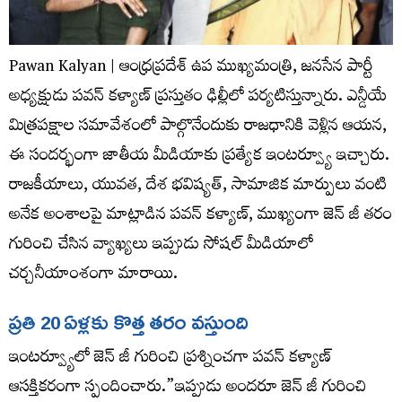
Pawan Kalyan | ఆంధ్రప్రదేశ్ ఉప ముఖ్యమంత్రి, జనసేన పార్టీ
అధ్యక్షుడు పవన్ కళ్యాణ్ ప్రస్తుతం ఢిల్లీలో పర్యటిస్తున్నారు. ఎన్డీయే
మిత్రపక్షాల సమావేశంలో పాల్గొనేందుకు రాజధానికి వెళ్లిన ఆయన,
ఈ సందర్భంగా జాతీయ మీడియాకు ప్రత్యేక ఇంటర్వ్యూ ఇచ్చారు.
రాజకీయాలు, యువత, దేశ భవిష్యత్, సామాజిక మార్పులు వంటి
అనేక అంశాలపై మాట్లాడిన పవన్ కళ్యాణ్, ముఖ్యంగా జెన్ జీ తరం
గురించి చేసిన వ్యాఖ్యలు ఇప్పుడు సోషల్ మీడియాలో
చర్చనీయాంశంగా మారాయి.
ప్రతి 20 ఏళ్లకు కొత్త తరం వస్తుంది
ఇంటర్వ్యూలో జెన్ జీ గురించి ప్రశ్నించగా పవన్ కళ్యాణ్
ఆసక్తికరంగా స్పందించారు.”ఇప్పుడు అందరూ జెన్ జీ గురించి