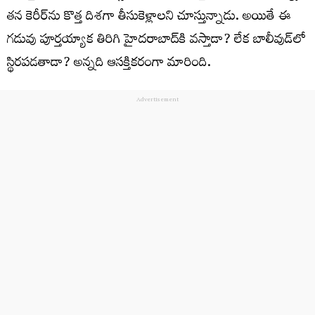
తన కెరీర్‌ను కొత్త దిశగా తీసుకెళ్లాలని చూస్తున్నాడు. అయితే ఈ
గడువు పూర్తయ్యాక తిరిగి హైదరాబాద్‌కి వస్తాడా? లేక బాలీవుడ్‌లో
స్థిరపడతాడా? అన్నది ఆసక్తికరంగా మారింది.