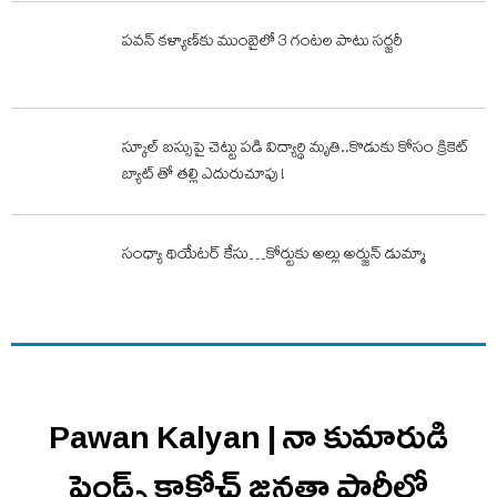
పవన్ కళ్యాణ్‌కు ముంబైలో 3 గంటల పాటు సర్జరీ
స్కూల్ బస్సుపై చెట్టు పడి విద్యార్థి మృతి..కొడుకు కోసం క్రికెట్
బ్యాట్ తో తల్లి ఎదురుచూపు !
సంధ్యా థియేటర్ కేసు…కోర్టుకు అల్లు అర్జున్ డుమ్మా
Pawan Kalyan | నా కుమారుడి
ఫ్రెండ్స్ కాక్రోచ్ జనతా పార్టీలో