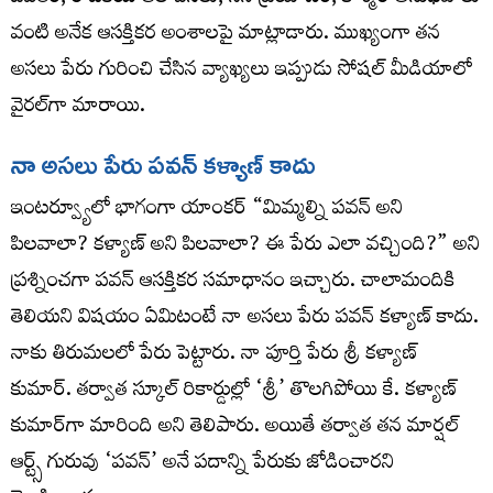
వంటి అనేక ఆసక్తికర అంశాలపై మాట్లాడారు. ముఖ్యంగా తన
అసలు పేరు గురించి చేసిన వ్యాఖ్యలు ఇప్పుడు సోషల్ మీడియాలో
వైరల్‌గా మారాయి.
నా అసలు పేరు పవన్ కళ్యాణ్ కాదు
ఇంటర్వ్యూలో భాగంగా యాంకర్ “మిమ్మల్ని పవన్ అని
పిలవాలా? కళ్యాణ్ అని పిలవాలా? ఈ పేరు ఎలా వచ్చింది?” అని
ప్రశ్నించగా పవన్ ఆసక్తికర సమాధానం ఇచ్చారు. చాలామందికి
తెలియని విషయం ఏమిటంటే నా అసలు పేరు పవన్ కళ్యాణ్ కాదు.
నాకు తిరుమలలో పేరు పెట్టారు. నా పూర్తి పేరు శ్రీ కళ్యాణ్
కుమార్. తర్వాత స్కూల్ రికార్డుల్లో ‘శ్రీ’ తొలగిపోయి కే. కళ్యాణ్
కుమార్‌గా మారింది అని తెలిపారు. అయితే తర్వాత తన మార్షల్
ఆర్ట్స్ గురువు ‘పవన్’ అనే పదాన్ని పేరుకు జోడించారని