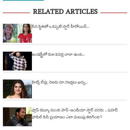
RELATED ARTICLES
దీన స్థితిలో ఒకప్పటి స్టార్ హీరోయిన్..
ఇండస్ట్రీలో కుల వివక్ష చాలా ఉంది..
హిట్స్ లేవు, నెల‌కు రూ.5ల‌క్ష‌లు ఖర్చు..
ఫ్లాప్ డెబ్యూ నుంచి పాన్-ఇండియా స్టార్ వరకు .. ఫహద్
ఫాసిల్ సినీ ప్రయాణం ఎలా మలుపు తిరిగింది?