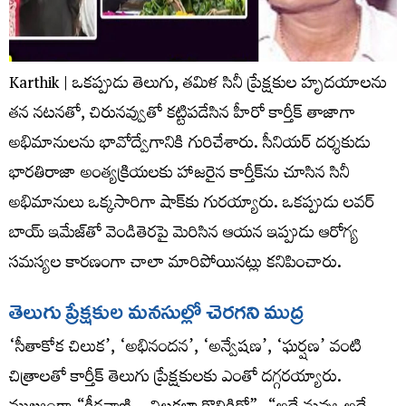
Karthik | ఒకప్పుడు తెలుగు, తమిళ సినీ ప్రేక్షకుల హృదయాలను
తన నటనతో, చిరునవ్వుతో కట్టిపడేసిన హీరో కార్తీక్ తాజాగా
అభిమానులను భావోద్వేగానికి గురిచేశారు. సీనియర్ దర్శకుడు
భారతిరాజా అంత్యక్రియలకు హాజరైన కార్తీక్‌ను చూసిన సినీ
అభిమానులు ఒక్కసారిగా షాక్‌కు గురయ్యారు. ఒకప్పుడు లవర్
బాయ్ ఇమేజ్‌తో వెండితెరపై మెరిసిన ఆయన ఇప్పుడు ఆరోగ్య
సమస్యల కారణంగా చాలా మారిపోయినట్లు కనిపించారు.
తెలుగు ప్రేక్షకుల మనసుల్లో చెరగని ముద్ర
‘సీతాకోక చిలుక’, ‘అభినందన’, ‘అన్వేషణ’, ‘ఘర్షణ’ వంటి
చిత్రాలతో కార్తీక్ తెలుగు ప్రేక్షకులకు ఎంతో దగ్గరయ్యారు.