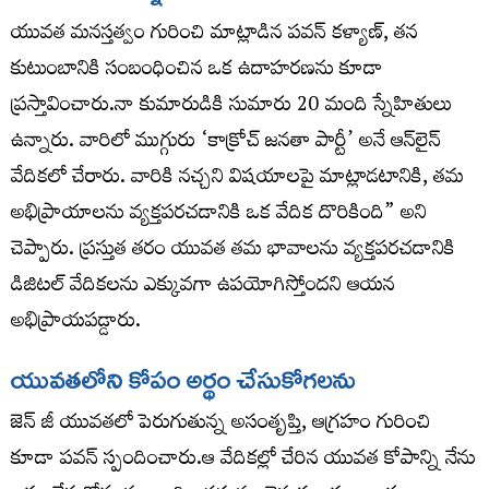
యువత మనస్తత్వం గురించి మాట్లాడిన పవన్ కళ్యాణ్, తన
కుటుంబానికి సంబంధించిన ఒక ఉదాహరణను కూడా
ప్రస్తావించారు.నా కుమారుడికి సుమారు 20 మంది స్నేహితులు
ఉన్నారు. వారిలో ముగ్గురు ‘కాక్రోచ్ జనతా పార్టీ’ అనే ఆన్‌లైన్
వేదికలో చేరారు. వారికి నచ్చని విషయాలపై మాట్లాడటానికి, తమ
అభిప్రాయాలను వ్యక్తపరచడానికి ఒక వేదిక దొరికింది” అని
చెప్పారు. ప్రస్తుత తరం యువత తమ భావాలను వ్యక్తపరచడానికి
డిజిటల్ వేదికలను ఎక్కువగా ఉపయోగిస్తోందని ఆయన
అభిప్రాయపడ్డారు.
యువతలోని కోపం అర్థం చేసుకోగలను
జెన్ జీ యువతలో పెరుగుతున్న అసంతృప్తి, ఆగ్రహం గురించి
కూడా పవన్ స్పందించారు.ఆ వేదికల్లో చేరిన యువత కోపాన్ని నేను