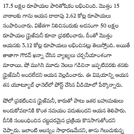
17.5 లక్షల రూపాయల పారితోషికం లభించింది. మొత్తం 15
వారాలకు గాను ఆయన దాదాపు 2.62 కోట్ల రూపాయలు
సంపాదించారు. విజేతగా నిలిచినందుకు అదనంగా 50 లక్షల
రూపాయల ప్రైజ్‌మనీ కూడా ప్రకటించారు. దీంతో మొత్తం
ఆయనకు 3.12 కోట్ల రూపాయలు లభించినట్లు తెలుస్తోంది. అయితే
తాజాగా గౌరవ్ ఖన్నా చేసిన వ్యాఖ్యలు చర్చనీయాంశంగా
మారాయి. షో ముగిసి మూడు నెలలు గడిచినా ఇప్పటివరకు తనకు
ప్రైజ్‌మనీ అందలేదని ఆయన వెల్లడించారు. ఈ విషయాన్ని ఆయన
తన యూట్యూబ్ ఛానెల్‌లో పోస్ట్ చేసిన వీడియోలో పేర్కొన్నారు.
షోలో ప్రకటించిన ప్రైజ్‌మనీ, కారుతో పాటు ఇతర బహుమతులు
అందుకోవడానికి కొంత సమయం పడుతుందని ఆయన తెలిపారు.
దీనికి సంబంధించిన చట్టపరమైన ప్రక్రియ కొనసాగుతోందని
చెప్పారు. ఇలాంటి ఆలస్యం సాధారణమేనని, తాను గెలుచుకున్న