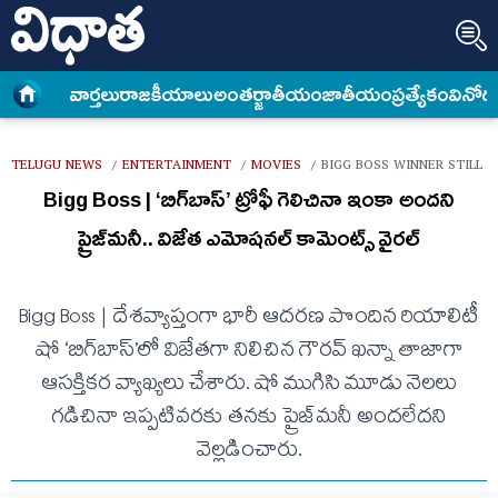
వార్త‌లు
రాజకీయాలు
అంత‌ర్జాతీయం
జాతీయం
ప్రత్యేకం
వినోద
TELUGU NEWS
ENTERTAINMENT
MOVIES
BIGG BOSS WINNER STILL 
/
/
/
Bigg Boss | ‘బిగ్‌బాస్’ ట్రోఫీ గెలిచినా ఇంకా అంద‌ని
ప్రైజ్‌మనీ.. విజేత ఎమోష‌న‌ల్ కామెంట్స్ వైర‌ల్
Bigg Boss | దేశవ్యాప్తంగా భారీ ఆదరణ పొందిన రియాలిటీ
షో ‘బిగ్‌బాస్’లో విజేతగా నిలిచిన గౌరవ్ ఖన్నా తాజాగా
ఆసక్తికర వ్యాఖ్యలు చేశారు. షో ముగిసి మూడు నెలలు
గడిచినా ఇప్పటివరకు తనకు ప్రైజ్‌మనీ అందలేదని
వెల్లడించారు.