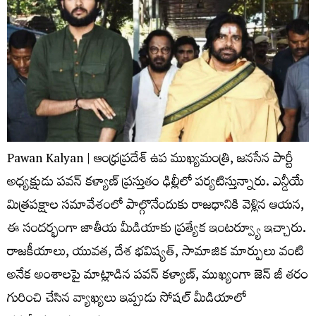
Pawan Kalyan | ఆంధ్రప్రదేశ్ ఉప ముఖ్యమంత్రి, జనసేన పార్టీ
అధ్యక్షుడు పవన్ కళ్యాణ్ ప్రస్తుతం ఢిల్లీలో పర్యటిస్తున్నారు. ఎన్డీయే
మిత్రపక్షాల సమావేశంలో పాల్గొనేందుకు రాజధానికి వెళ్లిన ఆయన,
ఈ సందర్భంగా జాతీయ మీడియాకు ప్రత్యేక ఇంటర్వ్యూ ఇచ్చారు.
రాజకీయాలు, యువత, దేశ భవిష్యత్, సామాజిక మార్పులు వంటి
అనేక అంశాలపై మాట్లాడిన పవన్ కళ్యాణ్, ముఖ్యంగా జెన్ జీ తరం
గురించి చేసిన వ్యాఖ్యలు ఇప్పుడు సోషల్ మీడియాలో