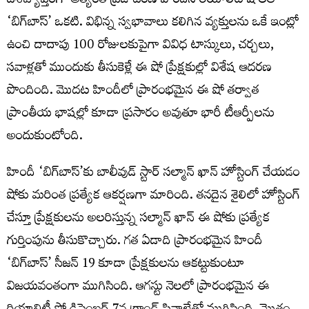
దేశవ్యాప్తంగా అత్యంత ప్రజాదరణ పొందిన రియాలిటీ షోలలో
‘బిగ్‌బాస్’ ఒకటి. విభిన్న స్వభావాలు కలిగిన వ్యక్తులను ఒకే ఇంట్లో
ఉంచి దాదాపు 100 రోజులకుపైగా వివిధ టాస్కులు, చర్చలు,
సవాళ్లతో ముందుకు తీసుకెళ్లే ఈ షో ప్రేక్షకుల్లో విశేష ఆదరణ
పొందింది. మొదట హిందీలో ప్రారంభమైన ఈ షో తర్వాత
ప్రాంతీయ భాషల్లో కూడా ప్రసారం అవుతూ భారీ టీఆర్పీలను
అందుకుంటోంది.
హిందీ ‘బిగ్‌బాస్’కు బాలీవుడ్ స్టార్ సల్మాన్ ఖాన్ హోస్టింగ్ చేయడం
షోకు మరింత ప్రత్యేక ఆకర్షణగా మారింది. తనదైన శైలిలో హోస్టింగ్
చేస్తూ ప్రేక్షకులను అలరిస్తున్న సల్మాన్ ఖాన్ ఈ షోకు ప్రత్యేక
గుర్తింపును తీసుకొచ్చారు. గత ఏడాది ప్రారంభమైన హిందీ
‘బిగ్‌బాస్’ సీజన్ 19 కూడా ప్రేక్షకులను ఆకట్టుకుంటూ
విజయవంతంగా ముగిసింది. ఆగస్టు నెలలో ప్రారంభమైన ఈ