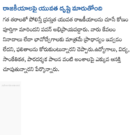
రాజకీయాలపై యువత దృష్టి మారుతోంది
గత తరాలతో పోలిస్తే ప్రస్తుత యువత రాజకీయాలను చూసే కోణం
పూర్తిగా మారిందని పవన్ అభిప్రాయపడ్డారు. వారు కేవలం
నినాదాలు లేదా భావోద్వేగాలకు మాత్రమే ప్రాధాన్యం ఇవ్వడం
లేదని, ఫలితాలను కోరుకుంటున్నారని చెప్పారు.ఉద్యోగాలు, విద్య,
సాంకేతికత, పారదర్శక పాలన వంటి అంశాలపై ఎక్కువ ఆసక్తి
చూపుతున్నారని పేర్కొన్నారు.