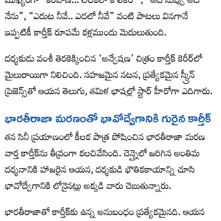
ముఖ్యంగా “కీరవాణి… చిలకలా కొలికిరో”, “అదే నువ్వు అదే
నేను”, “ఎదుట నీవే.. ఎదలో నీవే” వంటి పాటలు వినగానే
ఇప్పటికీ కార్తీక్ రూపమే కళ్లముందు మెదులుతుంది.
దర్శకుడు వంశీ తెరకెక్కించిన ‘అన్వేషణ’ చిత్రం కార్తీక్ కెరీర్‌లో
మైలురాయిగా నిలిచింది. సహజమైన నటన, ప్రత్యేకమైన స్క్రీన్
ప్రెజెన్స్‌తో ఆయన తెలుగు, తమిళ భాషల్లో స్టార్ హీరోగా ఎదిగారు.
భారతీరాజా మరణంతో భావోద్వేగానికి గురైన కార్తీక్
తన సినీ ప్రయాణంలో కీలక పాత్ర పోషించిన భారతీరాజా మరణ
వార్త కార్తీక్‌ను తీవ్రంగా కలచివేసింది. చెన్నైలో జరిగిన అంతిమ
దర్శనానికి హాజరైన ఆయన, దర్శకుడి భౌతికకాయాన్ని చూసి
భావోద్వేగానికి లోనైనట్లు అక్కడి వారు చెబుతున్నారు.
భారతీరాజాతో కార్తీక్‌కు ఉన్న అనుబంధం ప్రత్యేకమైనది. ఆయన