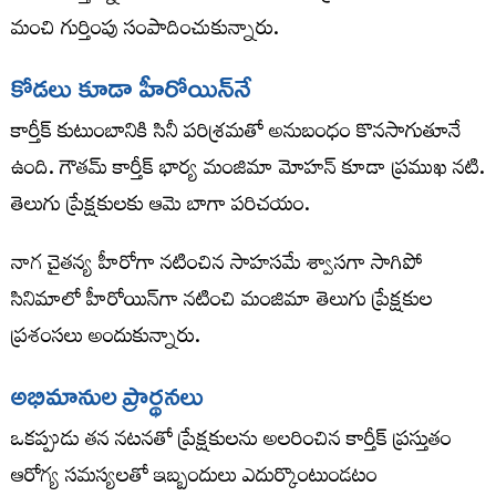
మంచి గుర్తింపు సంపాదించుకున్నారు.
కోడలు కూడా హీరోయిన్‌నే
కార్తీక్ కుటుంబానికి సినీ పరిశ్రమతో అనుబంధం కొనసాగుతూనే
ఉంది. గౌతమ్ కార్తీక్ భార్య మంజిమా మోహన్ కూడా ప్రముఖ నటి.
తెలుగు ప్రేక్షకులకు ఆమె బాగా పరిచయం.
నాగ చైతన్య హీరోగా నటించిన సాహసమే శ్వాసగా సాగిపో
సినిమాలో హీరోయిన్‌గా నటించి మంజిమా తెలుగు ప్రేక్షకుల
ప్రశంసలు అందుకున్నారు.
అభిమానుల ప్రార్థనలు
ఒకప్పుడు తన నటనతో ప్రేక్షకులను అలరించిన కార్తీక్ ప్రస్తుతం
ఆరోగ్య సమస్యలతో ఇబ్బందులు ఎదుర్కొంటుండటం