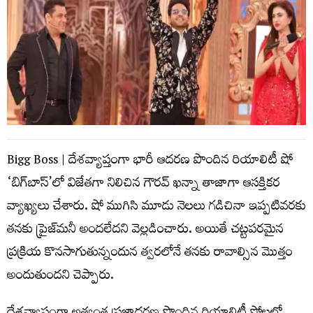
Bigg Boss | దేశవ్యాప్తంగా భారీ ఆదరణ పొందిన రియాలిటీ షో
‘బిగ్‌బాస్’లో విజేతగా నిలిచిన గౌరవ్ ఖన్నా తాజాగా ఆసక్తికర
వ్యాఖ్యలు చేశారు. షో ముగిసి మూడు నెలలు గడిచినా ఇప్పటివరకు
తనకు ప్రైజ్‌మనీ అందలేదని వెల్లడించారు. అయితే చట్టపరమైన
ప్రక్రియ కొనసాగుతున్నందున త్వరలోనే తనకు రావాల్సిన మొత్తం
అందుతుందని చెప్పారు.