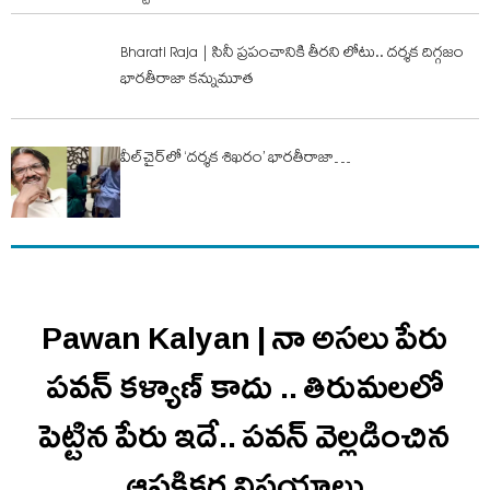
Bharati Raja | సినీ ప్రపంచానికి తీరని లోటు.. దర్శక దిగ్గజం
భారతీరాజా కన్నుమూత
వీల్‌చైర్‌లో ‘దర్శక శిఖరం’ భారతీరాజా…
Pawan Kalyan | నా అసలు పేరు
పవన్ కళ్యాణ్ కాదు .. తిరుమలలో
పెట్టిన పేరు ఇదే.. ప‌వ‌న్ వెల్లడించిన
ఆస‌క్తిక‌ర విష‌యాలు