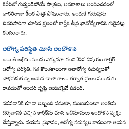
కెరీర్‌లో గుర్తుండిపోయే పాత్రలు, అవకాశాలు అందించడంలో
భారతీరాజా కీలక పాత్ర పోషించారు. అందుకే గురువును
చివరిసారిగా చూసిన క్షణంలో కార్తీక్ తీవ్ర భావోద్వేగానికి గురైనట్లు
కనిపించారు.
ఆరోగ్య పరిస్థితి చూసి ఆందోళన
అయితే అభిమానులను ఎక్కువగా కలచివేసిన విషయం కార్తీక్
ఆరోగ్య పరిస్థితి. గత కొంతకాలంగా అనారోగ్య సమస్యలతో
బాధపడుతున్న ఆయన చాలా కాలం తర్వాత ప్రజల ముందుకు
రావడంతో అందరి దృష్టి ఆయనపైనే పడింది.
నడవడానికి కూడా ఇబ్బంది పడుతూ, కుంటుకుంటూ అంతిమ
దర్శనానికి వచ్చిన కార్తీక్‌ను చూసి అభిమానులు ఆందోళన వ్యక్తం
చేస్తున్నారు. వయసు ప్రభావం, ఆరోగ్య సమస్యల కారణంగా ఆయన