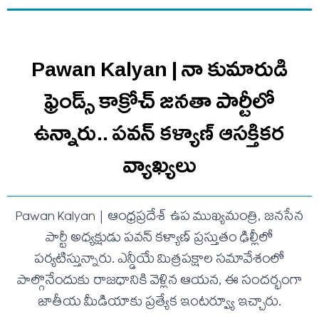
Pawan Kalyan | నా కుమారుడి
ఫ్రెండ్స్ కాక్రోచ్ జనతా పార్టీలో
ఉన్నారు.. ప‌వ‌న్ క‌ళ్యాణ్ ఆసక్తిక‌ర
వ్యాఖ్య‌లు
Pawan Kalyan | ఆంధ్రప్రదేశ్ ఉప ముఖ్యమంత్రి, జనసేన
పార్టీ అధ్యక్షుడు పవన్ కళ్యాణ్ ప్రస్తుతం ఢిల్లీలో
పర్యటిస్తున్నారు. ఎన్డీయే మిత్రపక్షాల సమావేశంలో
పాల్గొనేందుకు రాజధానికి వెళ్లిన ఆయన, ఈ సందర్భంగా
జాతీయ మీడియాకు ప్రత్యేక ఇంటర్వ్యూ ఇచ్చారు.