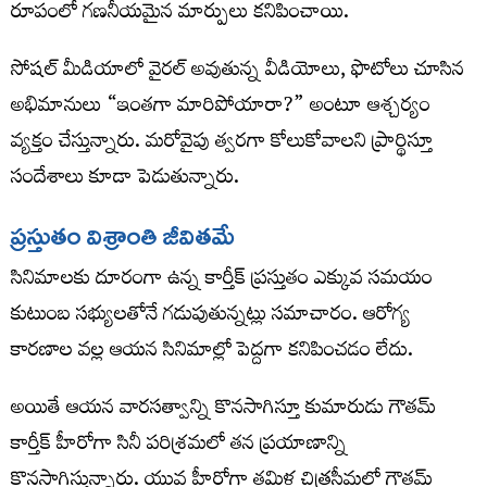
రూపంలో గణనీయమైన మార్పులు కనిపించాయి.
సోషల్ మీడియాలో వైరల్ అవుతున్న వీడియోలు, ఫొటోలు చూసిన
అభిమానులు “ఇంతగా మారిపోయారా?” అంటూ ఆశ్చర్యం
వ్యక్తం చేస్తున్నారు. మరోవైపు త్వరగా కోలుకోవాలని ప్రార్థిస్తూ
సందేశాలు కూడా పెడుతున్నారు.
ప్రస్తుతం విశ్రాంతి జీవితమే
సినిమాలకు దూరంగా ఉన్న కార్తీక్ ప్రస్తుతం ఎక్కువ సమయం
కుటుంబ సభ్యులతోనే గడుపుతున్నట్లు సమాచారం. ఆరోగ్య
కారణాల వల్ల ఆయన సినిమాల్లో పెద్దగా కనిపించడం లేదు.
అయితే ఆయన వారసత్వాన్ని కొనసాగిస్తూ కుమారుడు గౌతమ్
కార్తీక్ హీరోగా సినీ పరిశ్రమలో తన ప్రయాణాన్ని
కొనసాగిస్తున్నారు. యువ హీరోగా తమిళ చిత్రసీమలో గౌతమ్