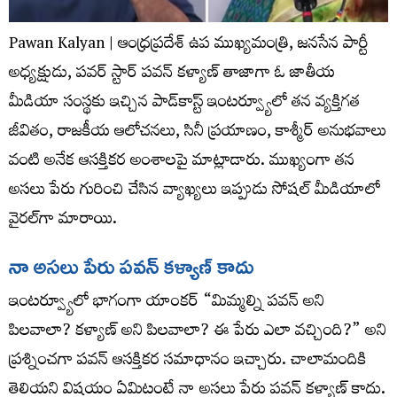
Pawan Kalyan | ఆంధ్రప్రదేశ్ ఉప ముఖ్యమంత్రి, జనసేన పార్టీ
అధ్యక్షుడు, పవర్ స్టార్ పవన్ కళ్యాణ్ తాజాగా ఓ జాతీయ
మీడియా సంస్థకు ఇచ్చిన పాడ్‌కాస్ట్ ఇంటర్వ్యూలో తన వ్యక్తిగత
జీవితం, రాజకీయ ఆలోచనలు, సినీ ప్రయాణం, కాశ్మీర్ అనుభవాలు
వంటి అనేక ఆసక్తికర అంశాలపై మాట్లాడారు. ముఖ్యంగా తన
అసలు పేరు గురించి చేసిన వ్యాఖ్యలు ఇప్పుడు సోషల్ మీడియాలో
వైరల్‌గా మారాయి.
నా అసలు పేరు పవన్ కళ్యాణ్ కాదు
ఇంటర్వ్యూలో భాగంగా యాంకర్ “మిమ్మల్ని పవన్ అని
పిలవాలా? కళ్యాణ్ అని పిలవాలా? ఈ పేరు ఎలా వచ్చింది?” అని
ప్రశ్నించగా పవన్ ఆసక్తికర సమాధానం ఇచ్చారు. చాలామందికి
తెలియని విషయం ఏమిటంటే నా అసలు పేరు పవన్ కళ్యాణ్ కాదు.