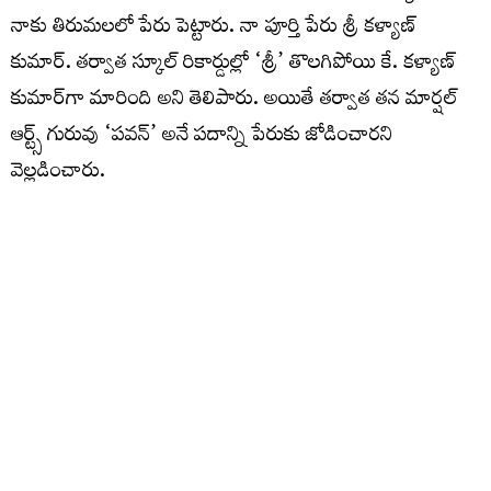
నాకు తిరుమలలో పేరు పెట్టారు. నా పూర్తి పేరు శ్రీ కళ్యాణ్
కుమార్. తర్వాత స్కూల్ రికార్డుల్లో ‘శ్రీ’ తొలగిపోయి కే. కళ్యాణ్
కుమార్‌గా మారింది అని తెలిపారు. అయితే తర్వాత తన మార్షల్
ఆర్ట్స్ గురువు ‘పవన్’ అనే పదాన్ని పేరుకు జోడించారని
వెల్లడించారు.
హనుమంతుడి పేరుతో వచ్చిన ‘పవన్’
మార్షల్ ఆర్ట్స్ శిక్షణ తీసుకుంటున్న సమయంలో తాను కఠినమైన
ప్రదర్శనలు చేసేవాడినని పవన్ గుర్తు చేసుకున్నారు. ఛాతిపై భారీ
బండరాళ్లు పెట్టుకుని వాటిని పగలగొట్టించే స్టంట్స్ చేసేవాడిని. నా
ప్రదర్శనలు చూసిన గురువు నువ్వు పవనసుతుడు హనుమంతుడిలా
ఉన్నావని చెప్పి ‘పవన్’ అనే పేరును జోడించారు. అలా పవన్
కళ్యాణ్ అనే పేరు ఏర్పడింది” అని వివరించారు. ఇప్పటికే కోట్లాది