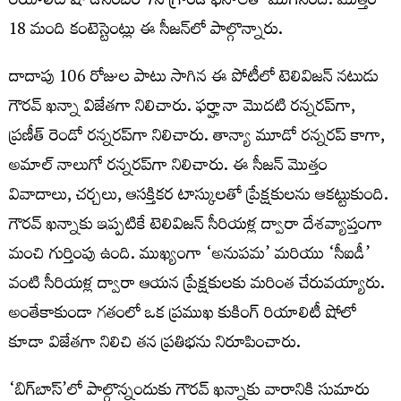
రియాలిటీ షో డిసెంబర్ 7న గ్రాండ్ ఫినాలేతో ముగిసింది. మొత్తం
18 మంది కంటెస్టెంట్లు ఈ సీజన్‌లో పాల్గొన్నారు.
దాదాపు 106 రోజుల పాటు సాగిన ఈ పోటీలో టెలివిజన్ నటుడు
గౌరవ్ ఖన్నా విజేతగా నిలిచారు. ఫర్హానా మొదటి రన్నరప్‌గా,
ప్రణీత్ రెండో రన్నరప్‌గా నిలిచారు. తాన్యా మూడో రన్నరప్ కాగా,
అమాల్ నాలుగో రన్నరప్‌గా నిలిచారు. ఈ సీజన్ మొత్తం
వివాదాలు, చర్చలు, ఆసక్తికర టాస్కులతో ప్రేక్షకులను ఆకట్టుకుంది.
గౌరవ్ ఖన్నాకు ఇప్పటికే టెలివిజన్ సీరియళ్ల ద్వారా దేశవ్యాప్తంగా
మంచి గుర్తింపు ఉంది. ముఖ్యంగా ‘అనుపమ’ మరియు ‘సీఐడీ’
వంటి సీరియళ్ల ద్వారా ఆయన ప్రేక్షకులకు మరింత చేరువయ్యారు.
అంతేకాకుండా గతంలో ఒక ప్రముఖ కుకింగ్ రియాలిటీ షోలో
కూడా విజేతగా నిలిచి తన ప్రతిభను నిరూపించారు.
‘బిగ్‌బాస్’లో పాల్గొన్నందుకు గౌరవ్ ఖన్నాకు వారానికి సుమారు