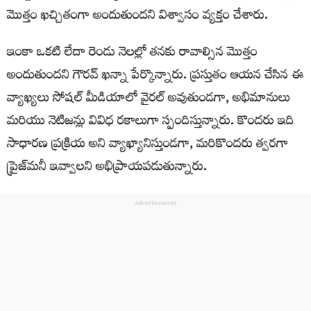
మొత్తం ఖచ్చితంగా అందుతుందని విశ్వాసం వ్యక్తం చేశారు.
ఇంకా ఒకటి లేదా రెండు నెలల్లో తనకు రావాల్సిన మొత్తం
అందుతుందని గౌరవ్ ఖన్నా పేర్కొన్నారు. ప్రస్తుతం ఆయన చేసిన ఈ
వ్యాఖ్యలు సోషల్ మీడియాలో వైరల్ అవుతుండగా, అభిమానులు
మరియు నెటిజన్లు వివిధ రకాలుగా స్పందిస్తున్నారు. కొందరు ఇది
సాధారణ ప్రక్రియ అని వ్యాఖ్యానిస్తుండగా, మరికొందరు త్వరగా
ప్రైజ్‌మనీ ఇవ్వాలని అభిప్రాయపడుతున్నారు.