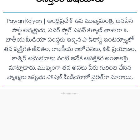
Pawan Kalyan | ఆంధ్రప్రదేశ్ ఉప ముఖ్యమంత్రి, జనసేన
పార్టీ అధ్యక్షుడు, పవర్ స్టార్ పవన్ కళ్యాణ్ తాజాగా ఓ
జాతీయ మీడియా సంస్థకు ఇచ్చిన పాడ్‌కాస్ట్ ఇంటర్వ్యూలో
తన వ్యక్తిగత జీవితం, రాజకీయ ఆలోచనలు, సినీ ప్రయాణం,
కాశ్మీర్ అనుభవాలు వంటి అనేక ఆసక్తికర అంశాలపై
మాట్లాడారు. ముఖ్యంగా తన అసలు పేరు గురించి చేసిన
వ్యాఖ్యలు ఇప్పుడు సోషల్ మీడియాలో వైరల్‌గా మారాయి.