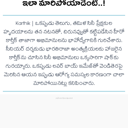
ఇలా మారిపోయాడేంటి..!
Karthik | ఒకప్పుడు తెలుగు, తమిళ సినీ ప్రేక్షకుల
హృదయాలను తన నటనతో, చిరునవ్వుతో కట్టిపడేసిన హీరో
కార్తీక్ తాజాగా అభిమానులను భావోద్వేగానికి గురిచేశారు.
సీనియర్ దర్శకుడు భారతిరాజా అంత్యక్రియలకు హాజరైన
కార్తీక్‌ను చూసిన సినీ అభిమానులు ఒక్కసారిగా షాక్‌కు
గురయ్యారు. ఒకప్పుడు లవర్ బాయ్ ఇమేజ్‌తో వెండితెరపై
మెరిసిన ఆయన ఇప్పుడు ఆరోగ్య సమస్యల కారణంగా చాలా
మారిపోయినట్లు కనిపించారు.