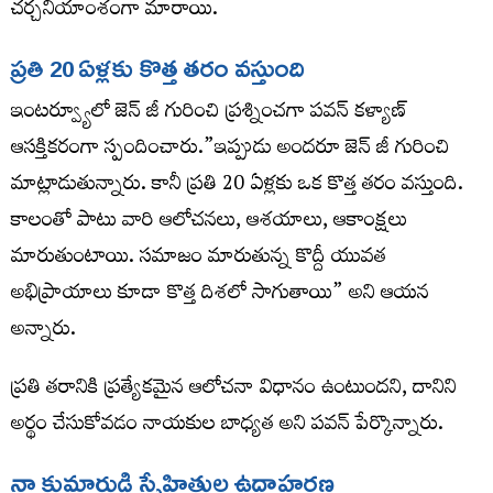
చర్చనీయాంశంగా మారాయి.
ప్రతి 20 ఏళ్లకు కొత్త తరం వస్తుంది
ఇంటర్వ్యూలో జెన్ జీ గురించి ప్రశ్నించగా పవన్ కళ్యాణ్
ఆసక్తికరంగా స్పందించారు.”ఇప్పుడు అందరూ జెన్ జీ గురించి
మాట్లాడుతున్నారు. కానీ ప్రతి 20 ఏళ్లకు ఒక కొత్త తరం వస్తుంది.
కాలంతో పాటు వారి ఆలోచనలు, ఆశయాలు, ఆకాంక్షలు
మారుతుంటాయి. సమాజం మారుతున్న కొద్దీ యువత
అభిప్రాయాలు కూడా కొత్త దిశలో సాగుతాయి” అని ఆయన
అన్నారు.
ప్రతి తరానికి ప్రత్యేకమైన ఆలోచనా విధానం ఉంటుందని, దానిని
అర్థం చేసుకోవడం నాయకుల బాధ్యత అని పవన్ పేర్కొన్నారు.
నా కుమారుడి స్నేహితుల ఉదాహరణ