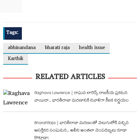
Tags:
abhinandana
bharati raja
health issue
Karthik
RELATED ARTICLES
Raghava Lawrence | రాఘవ లారెన్స్ రాజకీయ ప్రకటన
వాయిదా.. భారతీరాజా మరణానికి నివాళిగా కీలక నిర్ణయం
BharatiRaja | భారతీరాజా మరణంతో వెలుగులోకి వచ్చిన
ఆసక్తికర సంఘటన.. అలీని అంతలా చెంపదెబ్బలు కూడా
కొట్టాడా!