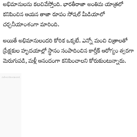
అభిమానులను కలచివేస్తోంది. భారతీరాజా అంతిమ యాత్రలో
కనిపించిన ఆయన తాజా రూపం సోషల్ మీడియాలో
చర్చనీయాంశంగా మారింది.
అయితే అభిమానులందరి కోరిక ఒక్కటే. ఎన్నో మంచి చిత్రాలతో
ప్రేక్షకుల హృదయాల్లో స్థానం సంపాదించిన కార్తీక్ ఆరోగ్యం త్వరగా
మెరుగుపడి, మళ్లీ ఆనందంగా కనిపించాలని కోరుకుంటున్నారు.