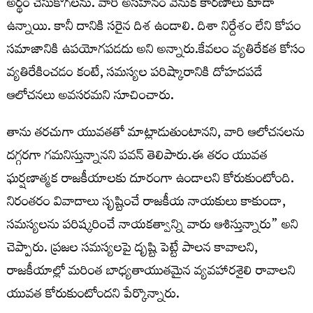
అర్థం చేసుకోగలను. వారి అసహనం వెనుక కారణాలు కూడా
ఉన్నాయి. కానీ దానికి సరైన దిశ ఉండాలి. దిశా నిర్దేశం లేని కోపం
సమాజానికి ఉపయోగపడదు అని అన్నారు.కేవలం వ్యతిరేకత కోసం
వ్యతిరేకించడం కంటే, సమస్యల పరిష్కారానికి దోహదపడే
ఆలోచనలు అవసరమని సూచించారు.
తాను తరచుగా యువతతో మాట్లాడుతుంటానని, వారి ఆలోచనలను
దగ్గరగా గమనిస్తున్నానని పవన్ తెలిపారు.ఈ తరం యువత
ఘర్షణాత్మక రాజకీయాలకు దూరంగా ఉండాలని కోరుకుంటోంది.
నిరంతరం వివాదాలు సృష్టించే రాజకీయ నాయకులు కాకుండా,
సమస్యలను పరిష్కరించే నాయకత్వాన్ని వారు ఆశిస్తున్నారు” అని
చెప్పారు. ప్రజల సమస్యలపై దృష్టి పెట్టే పాలన కావాలని,
రాజకీయాల్లో మరింత బాధ్యతాయుతమైన వ్యవహారశైలి రావాలని
యువత కోరుకుంటోందని పేర్కొన్నారు.