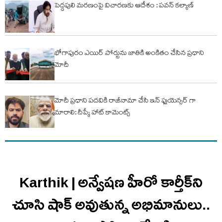
పెద్దపులి మరణంపై విచారణకు ఆదేశం : పవన్ కల్యాణ్
భోగాపురం ఎయిర్ పోర్టును జాతికి అంకితం చేసిన ప్రధాని
మోదీ
మోదీ ప్రధాని పదవికి రాజీనామా చేసి ఇన్ ఫ్లుయెన్సర్ గా
మారాలి: దీప్కే హాట్ కామెంట్స్
Karthik | అన్వేషణ హీరో కార్తీక్‌ని
చూసి షాక్ అవుతున్న అభిమానులు..