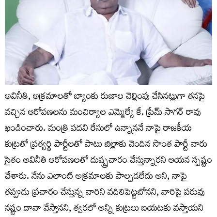
అవినీతి, అక్రమాలతో బ్యాంకు రుణాల చెల్లింపు చేసినట్లుగా తనపై
వచ్చిన ఆరోపణలను మంచిర్యాల ఎమ్మెల్యే కే. ప్రేమ్ సాగర్ రావు
ఖండించారు. మంత్రి పదవి రేసులో ఉన్నాననే నాపై రాజకీయ
కుట్రతో ప్రత్యర్థి పార్టీలతో పాటు జిల్లాకు చెందిన సొంత పార్టీ వారు
సైతం అవినీతి ఆరోపణలతో దుష్ప్రచారం చేస్తున్నారని ఆయన స్పష్టం
చేశారు. నేను ఎలాంటి అక్రమాలకు పాల్పడలేదు అని, నాపై
తప్పుడు ప్రచారం చేస్తున్న వారిని వదిలిపెట్టబోనని, వారిపై పరువు
నష్టం దావా వేస్తానని, త్వరలో అన్ని కుట్రలు బయటకు వస్తాయని