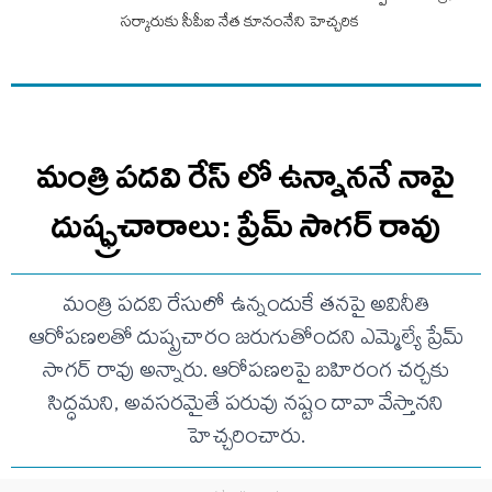
సర్కారుకు సీపీఐ నేత కూనంనేని హెచ్చరిక
మంత్రి పదవి రేస్ లో ఉన్నాననే నాపై
దుష్ఫ్రచారాలు: ప్రేమ్ సాగర్ రావు
మంత్రి పదవి రేసులో ఉన్నందుకే తనపై అవినీతి
ఆరోపణలతో దుష్ప్రచారం జరుగుతోందని ఎమ్మెల్యే ప్రేమ్
సాగర్ రావు అన్నారు. ఆరోపణలపై బహిరంగ చర్చకు
సిద్ధమని, అవసరమైతే పరువు నష్టం దావా వేస్తానని
హెచ్చరించారు.