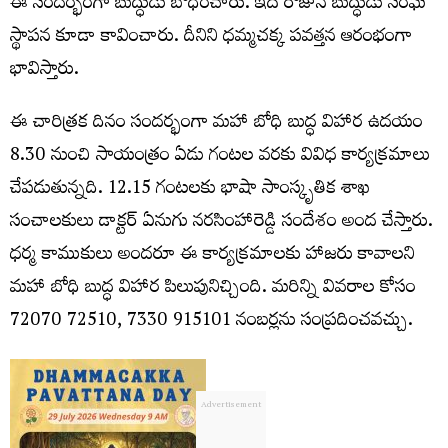
ఈ సందర్భంగా బుద్ధుడు బోధించారు. ఇదే రోజున బుద్ధుడు సంఘ
స్థాపన కూడా కావించారు. దీనిని ధమ్మచక్క పవత్తన ఆరంభంగా
భావిస్తారు.
ఈ చారిత్రక దినం సందర్భంగా మహా బోధి బుద్ధ విహార ఉదయం
8.30 నుంచి సాయంత్రం ఏడు గంటల వరకు వివిధ కార్యక్రమాలు
చేపడుతున్నది. 12.15 గంటలకు భాషా సాంస్కృతిక శాఖ
సంచాలకులు డాక్టర్ ఏనుగు నరసింహారెడ్డి సందేశం అంద చేస్తారు.
ధర్మ కాముకులు అందరూ ఈ కార్యక్రమాలకు హాజరు కావాలని
మహా బోధి బుద్ధ విహార పిలుపునిచ్చింది. ‪‪‪‪మరిన్ని వివరాల కోసం
72070 72510‬‬‬‬, ‪‪‪7330 915101 నంబర్లను సంప్రదించవచ్చు.