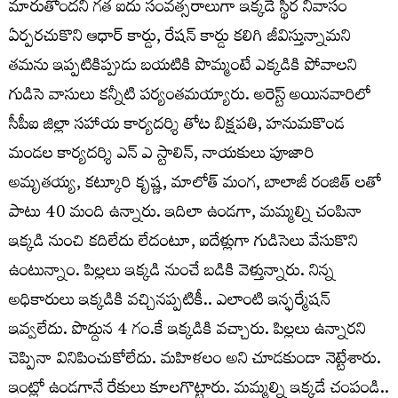
మారుతోందని గత ఐదు సంవత్సరాలుగా ఇక్కడే స్థిర నివాసం
ఏర్పరచుకొని ఆధార్ కార్డు, రేషన్ కార్డు కలిగి జీవిస్తున్నామని
తమను ఇప్పటికిప్పుడు బయటికి పొమ్మంటే ఎక్కడికి పోవాలని
గుడిసె వాసులు కన్నీటి పర్యంతమయ్యారు. అరెస్ట్ అయినవారిలో
సీపీఐ జిల్లా సహాయ కార్యదర్శి తోట బిక్షపతి, హనుమకొండ
మండల కార్యదర్శి ఎన్ ఎ స్టాలిన్, నాయకులు పూజారి
అమృతయ్య, కట్కూరి కృష్ణ, మాలోత్ మంగ, బాలాజీ రంజిత్ లతో
పాటు 40 మంది ఉన్నారు. ఇదిలా ఉండగా, మమ్మల్ని చంపినా
ఇక్కడి నుంచి కదిలేదు లేదంటూ, ఐదేళ్లుగా గుడిసెలు వేసుకొని
ఉంటున్నాం. పిల్లలు ఇక్కడి నుంచే బడికి వెళ్తున్నారు. నిన్న
అధికారులు ఇక్కడికి వచ్చినప్పటికీ.. ఎలాంటి ఇన్ఫర్మేషన్
ఇవ్వలేదు. పొద్దున 4 గం.కే ఇక్కడికి వచ్చారు. పిల్లలు ఉన్నారని
చెప్పినా వినిపించుకోలేదు. మహిళలం అని చూడకుండా నెట్టేశారు.
ఇంట్లో ఉండగానే రేకులు కూలగొట్టారు. మమ్మల్ని ఇక్కడే చంపండి..