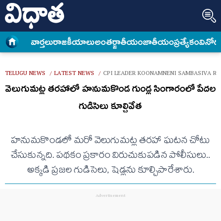
వార్త‌లు
రాజకీయాలు
అంత‌ర్జాతీయం
జాతీయం
ప్రత్యేకం
వినోద
TELUGU NEWS
LATEST NEWS
CPI LEADER KOONAMNENI SAMBASIVA RA
/
/
వెలుగుమట్ల తరహాలో హనుమకొండ గుండ్ల సింగారంలో పేదల
గుడిసెలు కూల్చివేత
హనుమకొండలో మరో వెలుగుమట్ల తరహా ఘటన చోటు
చేసుకున్నది. పథకం ప్రకారం విరుచుకుపడిన పోలీసులు..
అక్కడి ప్రజల గుడిసెలు, షెడ్లను కూల్చిపారేశారు.