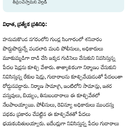
తీవ్రంచేస్తామని వెల్లడి
విధాత, ప్రత్యేక ప్రతినిధి:
హనుమకొండ నగరంలోని గుండ్ల సింగారంలో శనివారం
పొద్దుపొద్దున్నే వందలాది మంది పోలీసులు, అధికారులు
మూకుమ్మడిగా దాడి చేసి ఇక్కడ గుడిసెలు వేసుకుని నివసిస్తున్న
పేదల షెడ్లను కూల్చి వేశారు. తాత్కాలికంగా నిర్మాణం చేసుకుని
నివిసిస్తున్న రేకుల షెడ్లు, గుడారాలను కూల్చివేయడంతో పేదలంతా
రోడ్డునపడ్డారు. నిర్మాణ సామాగ్రి, ఇంటిలోని సామాన్లు, ఇతర
వస్తువులు, బియ్యం, తినుబండారాలు ఈ కూల్చివేతలో
నేలపాలయ్యాయి. పోలీసులు, రెవిన్యూ అధికారులు ముందస్తు
పథకం ప్రకారం చేపట్టిన ఈ కూల్చివేతతో పేదలు
భయకంపితులయ్యారు. ఐదేండ్లుగా నివిసిస్తున్న పేదల గుడారాలు