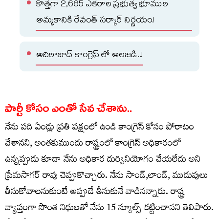
కొత్తగా 2,665 ఎకరాల ప్రభుత్వ భూముల
అమ్మకానికి రేవంత్ సర్కార్ నిర్ణయం!
అదిలాబాద్ కాంగ్రెస్ లో అలజడి..!
పార్టీ కోసం ఎంతో సేవ చేశాను..
నేను పది ఏండ్లు ప్రతి పక్షంలో ఉండి కాంగ్రెస్ కోసం పోరాటం
చేశానని, అంతకుముందు రాష్ట్రంలో కాంగ్రెస్ అధికారంలో
ఉన్నప్పుడు కూడా నేను అధికార దుర్వినియోగం చేయలేదు అని
ప్రేమసాగర్ రావు చెప్పుకొచ్చారు. నేను సాండ్,లాండ్, ముడుపులు
తీసుకోవాలనుకుంటే అప్పుడే తీసుకునే వాడినన్నారు. రాష్ట్ర
వ్యాప్తంగా సొంత నిధులతో నేను 15 స్కూల్స్ కట్టించానని తెలిపారు.