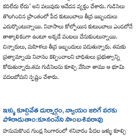
కదిలేదు లేదు’ అని పలువురు ఆవేదన వ్యక్తం చేశారు. గుడిసెలు
తొలగించిన ప్రాంతంలో పేద కుటుంబాలు తీవ్ర ఇబ్బందులు
ఎదుర్కొంటున్నాయి. నివాసాలు కోల్పోయిన కుటుంబాలు ఎండలోనే
తాత్కాలికంగా ఉంటూ అక్కడే వంటలు చేసుకుంటున్నాయి.
చిన్నారులు, మహిళలు తీవ్ర ఇబ్బందులు పడుతున్నారు. తమకు
ప్రత్యామ్నాయ నివాసం కల్పించాలని బాధితులు ప్రభుత్వాన్ని
కోరుతున్నారు.తమ గుడిసెలను కూల్చి వేసినా తాము ఆ భూమి
వదలబోమని స్పష్టం చేశారు.
ఇళ్ళు కూల్చివేత దుర్మార్గం, న్యాయం జరిగే వరకు
పోరాడుతాం:కూనంనేని సాంబశివరావు
హనుమకొండ గుండ్ల సింగారంలో శనివారం పేదల ఇళ్ళు కూల్చి