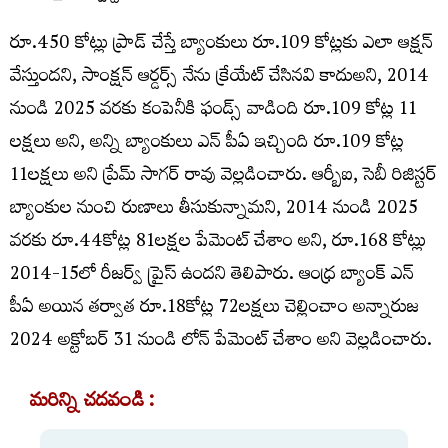
రూ.450 కోట్లు ప్రాడ్ చేస్తే బ్యాంకులు రూ.109 కోట్లకు ఎలా ఆక్షన్
వేస్తుందని, సాంక్షన్ ఆర్డర్స్ నేను క్రేయేట్ చేసినవి కాదుఅని, 2014
నుండి 2025 వరకు కంపెనీకి ఫండ్స్ వాడింది రూ.109 కోట్ల 11
లక్షలు అని, అన్ని బ్యాంకులు ఎన్ పీఏ ఇచ్చింది రూ.109 కోట్ల
11లక్షలు అని ప్రేమ్ సాగర్ రావు వెల్లడించారు. ఆర్బీఐ, సెబీ రిజిస్టర్
బ్యాంకుల నుంచి రుణాలు తీసుకున్నామని, 2014 నుండి 2025
వరకు రూ.44కోట్ల 81లక్షల పేమెంట్ చేశాం అని, రూ.168 కోట్లు
2014-15లో రీజర్వ్ ప్రైస్ ఉందని తెలిపారు. ఆంధ్ర బ్యాంక్ ఎన్
పీఏ అయిన తర్వాత రూ.18కోట్ల 72లక్షలు చెల్లించాం అన్నారుజ
2024 అక్టోబర్ 31 నుండి లోన్ పేమెంట్ చేశాం అని వెల్లడించారు.
మరిన్ని చదవండి :