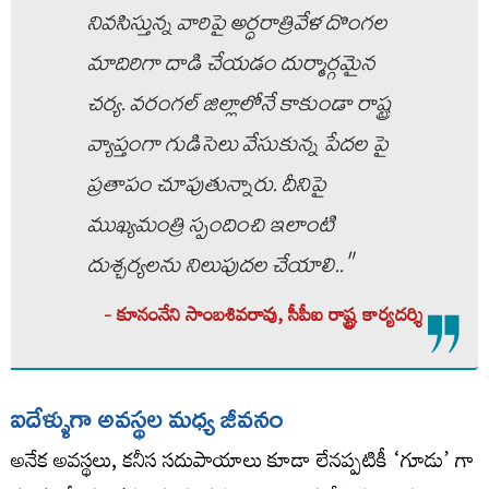
నివసిస్తున్న వారిపై అర్ధరాత్రివేళ దొంగల
మాదిరిగా దాడి చేయడం దుర్మార్గమైన
చర్య. వరంగల్ జిల్లాలోనే కాకుండా రాష్ట్ర
వ్యాప్తంగా గుడిసెలు వేసుకున్న పేదల పై
ప్రతాపం చూపుతున్నారు. దీనిపై
ముఖ్యమంత్రి స్పందించి ఇలాంటి
దుశ్చర్యలను నిలుపుదల చేయాలి.."
- కూనంనేని సాంబశివరావు, సీపీఐ రాష్ట్ర కార్యదర్శి
ఐదేళ్ళుగా అవస్థల మధ్య జీవనం
అనేక అవస్థలు, కనీస సదుపాయాలు కూడా లేనప్పటికీ ‘గూడు’ గా