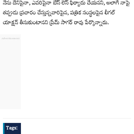
నేను దేనిపైనా, ఎవరిపైనా బేస్ లెస్ ఫిర్యాదు చేయనని, అలాగే నాపై
తప్పుడు ప్రచారం చేస్తున్నవారిపైన, పత్రిక సంస్థలపైన లీగల్
యాక్షన్ తీసుకుంటానని ప్రేమ్ సాగర్ రావు పేర్కొన్నారు.
Tags: