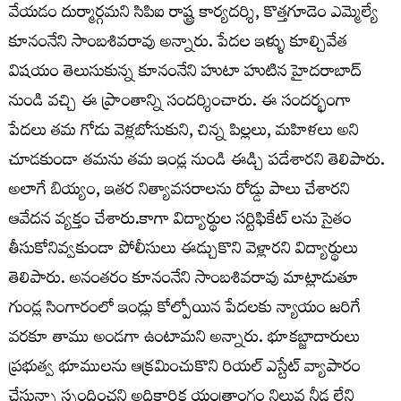
వేయడం దుర్మార్గమని సిపిఐ రాష్ట్ర కార్యదర్శి, కొత్తగూడెం ఎమ్మెల్యే
కూనంనేని సాంబశివరావు అన్నారు. పేదల ఇళ్ళు కూల్చివేత
విషయం తెలుసుకున్న కూనంనేని హుటా హుటిన హైదరాబాద్
నుండి వచ్చి ఈ ప్రాంతాన్ని సందర్శించారు. ఈ సందర్భంగా
పేదలు తమ గోడు వెళ్లబోసుకుని, చిన్న పిల్లలు, మహిళలు అని
చూడకుండా తమను తమ ఇండ్ల నుండి ఈడ్చి పడేశారని తెలిపారు.
అలాగే బియ్యం, ఇతర నిత్యావసరాలను రోడ్డు పాలు చేశారని
ఆవేదన వ్యక్తం చేశారు.కాగా విద్యార్థుల సర్టిఫికేట్ లను సైతం
తీసుకోనివ్వకుండా పోలీసులు ఈడ్చుకొని వెళ్లారని విద్యార్థులు
తెలిపారు. అనంతరం కూనంనేని సాంబశివరావు మాట్లాడుతూ
గుండ్ల సింగారంలో ఇండ్లు కోల్పోయిన పేదలకు న్యాయం జరిగే
వరకూ తాము అండగా ఉంటామని అన్నారు. భూకబ్జాదారులు
ప్రభుత్వ భూములను ఆక్రమించుకొని రియల్ ఎస్టేట్ వ్యాపారం
చేస్తున్నా స్పందించని అధికారిక యంత్రాంగం నిలువ నీడ లేని