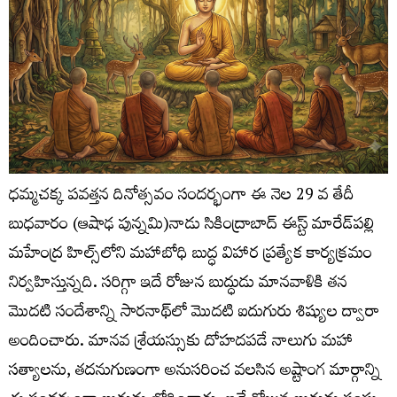
ధమ్మచక్క పవత్తన దినోత్సవం సందర్భంగా ఈ నెల 29 వ తేదీ
బుధవారం (ఆషాఢ పున్నమి)నాడు సికింద్రాబాద్ ఈస్ట్ మారేడ్‌పల్లి
మహేంద్ర హిల్స్‌లోని మహాబోధి బుద్ధ విహార ప్రత్యేక కార్యక్రమం
నిర్వహిస్తున్నది. సరిగ్గా ఇదే రోజున బుద్ధుడు మానవాళికి తన
మొదటి సందేశాన్ని సారనాథ్‌లో మొదటి ఐదుగురు శిష్యుల ద్వారా
అందించారు. మానవ శ్రేయస్సుకు దోహదపడే నాలుగు మహా
సత్యాలను, తదనుగుణంగా అనుసరించ వలసిన అష్టాంగ మార్గాన్ని