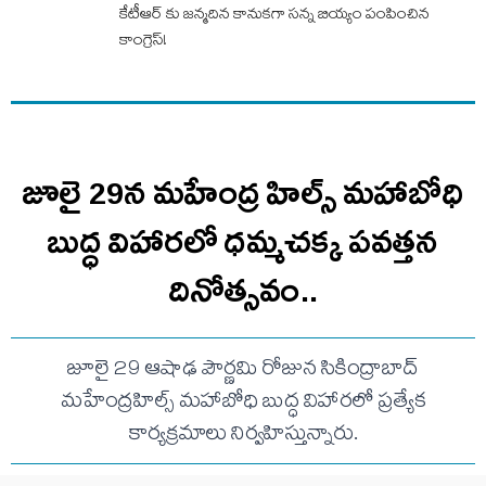
కేటీఆర్ కు జన్మదిన కానుకగా సన్న బియ్యం పంపించిన
కాంగ్రెస్!
జూలై 29న మహేంద్ర హిల్స్‌ మహాబోధి
బుద్ధ విహారలో ధమ్మచక్క పవత్తన
దినోత్సవం..
జూలై 29 ఆషాఢ పౌర్ణమి రోజున సికింద్రాబాద్‌
మహేంద్రహిల్స్‌ మహాబోధి బుద్ధ విహారలో ప్రత్యేక
కార్యక్రమాలు నిర్వహిస్తున్నారు.