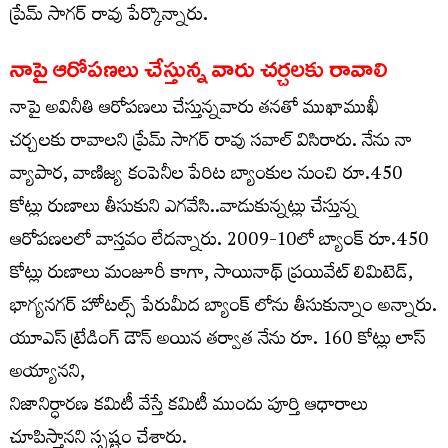
ప్రేమ్ సాగర్ రావు పేర్కొన్నారు.
నాపై ఆరోపణలు చేస్తున్న వారు చర్చలకు రావాలి
నాపై అవినీతి ఆరోపణలు చేస్తున్నవారు తనతో ముఖాముఖీ
చర్చలకు రావాలని ప్రేమ్ సాగర్ రావు సవాల్ విసిరారు. నేను నా
వ్యాపార, వాణిజ్య కంపెనీల పేరిట బ్యాంకుల నుంచి రూ.450
కోట్లు రుణాలు తీసుకుని ఎగవేసి..వాడుకున్నట్లు చేస్తున్న
ఆరోపణలలో వాస్తవం లేదన్నారు. 2009-10లో బ్యాంక్ రూ.450
కోట్లు రుణాలు మంజూరీ కాగా, సాయినాథ్ ప్రయివేట్ లిమిటెడ్,
భాగ్యనగర్ హోటల్స్ పేరుమీద బ్యాంక్ లోను తీసుకున్నాం అన్నారు.
యూఎస్ ట్రేడింగ్ డౌన్ అయిన తర్వాత నేను రూ. 160 కోట్లు లాస్
అయ్యానని,
నిజానిర్ధారణ కమిటీ వేస్తే కమిటీ ముందు పూర్తి ఆధారాలు
చూపిస్తానని స్పష్టం చేశారు.