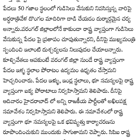
పేదలు 50 గజాల స్థలంలో గుడిసెలు వేసుకుని నివసిస్తున్న వారిపై
అర్ధరాత్రివేళ దొంగల మాదిరిగా దాడి చేయడం దుర్మార్గమైన చర్య
అన్నారు.వరంగల్ జిల్లాలలోనే కాకుండా రాష్ట్ర వ్యాప్తంగా గుడిసెలు
వేసుకున్న పేదల పై ప్రతాపం చూపుతున్నారని, దీనిపై ముఖ్యమంత్రి
స్పందించి ఇలాంటి దుశ్చర్యలను నిలుపుదల చేయాలన్నారు.
కూల్చివేతలు ఆపకుంటే వరంగల్ జిల్లా నుండే రాష్ట్ర వ్యాప్తంగా
పేదల ఇళ్ళ స్థలాల పోరాటం ఉద్యమం ఉధృతం చేస్తామని
హెచ్చరించారు. పేదల ఇళ్ళు, ఇండ్ల స్థలాలు, భూ సమస్యలపై రాష్ట్ర
వ్యాప్తంగా ఐక్య పోరాటాలు నిర్వహిస్తామని తెలిపారు. దీనిపై
ఆదివారం హైదరాబాద్ లో అన్ని రాజకీయ పార్టీలతో అఖిలపక్ష
సమావేశం నిర్వహిస్తామని తెలిపారు. ఈ సమావేశంలో రాష్ట్ర
వ్యాప్తంగా భూ సమస్యలపై ఒక భవిష్యత్తు కార్యాచరణను
రూపొందించుకుని ముందుకు సాగుతామని చెప్పారు. సిపిఐ రాష్ట్ర