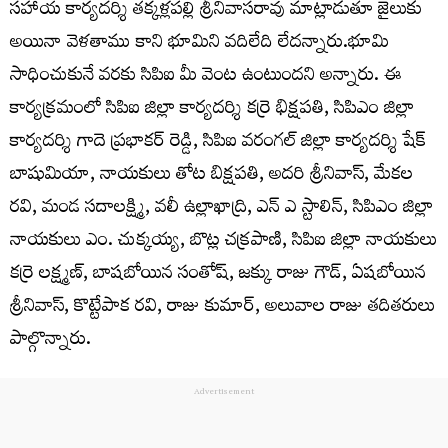
సహాయ కార్యదర్శి తక్కళ్లపల్లి శ్రీనివాసరావు మాట్లాడుతూ జైలుకు
అయినా వెళతాము కాని భూమిని వదిలేది లేదన్నారు.భూమి
సాధించుకునే వరకు సిపిఐ మీ వెంట ఉంటుందని అన్నారు. ఈ
కార్యక్రమంలో సిపిఐ జిల్లా కార్యదర్శి కర్రె భిక్షపతి, సిపిఎం జిల్లా
కార్యదర్శి గాదె ప్రభాకర్ రెడ్డి, సిపిఐ వరంగల్ జిల్లా కార్యదర్శి షేక్
బాషుమియా, నాయకులు తోట బిక్షపతి, అదరి శ్రీనివాస్, మేకల
రవి, మండ సదాలక్ష్మి, వలీ ఉల్లాఖాద్రి, ఎన్ ఎ స్టాలిన్, సిపిఎం జిల్లా
నాయకులు ఎం. చుక్కయ్య, బొట్ల చక్రపాణి, సిపిఐ జిల్లా నాయకులు
కర్రె లక్ష్మణ్, బాషబోయిన సంతోష్, జక్కు రాజు గౌడ్, ఏషబోయిన
శ్రీనివాస్, కొట్టేపాక రవి, రాజు కుమార్, అలువాల రాజు తదితరులు
పాల్గొన్నారు.