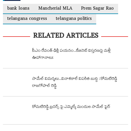
bank loans
Mancherial MLA
Prem Sagar Rao
telangana congress
telangana politics
RELATED ARTICLES
సీఎం రేవంత్ ఢిల్లీ పయనం..కేబినెట్ విస్తరణపై మళ్లీ
ఊహాగానాలు!
సామేల్ విమర్శలు..వినాశకాలే విపరీత బుద్ది : కోమటిరెడ్డి
రాజగోపాల్ రెడ్డి
కోమటిరెడ్డి బ్రదర్స్ పై ఎమ్మెల్యే మందుల సామేల్ ఫైర్