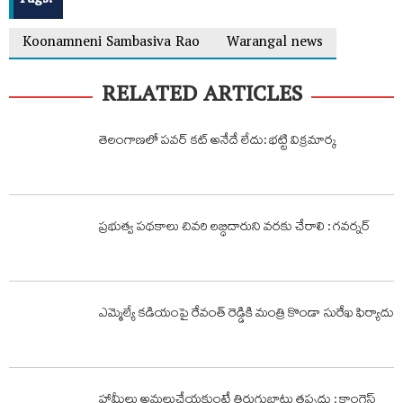
Tags:
Koonamneni Sambasiva Rao
Warangal news
RELATED ARTICLES
తెలంగాణలో పవర్ కట్ అనేదే లేదు: భట్టి విక్రమార్క
ప్రభుత్వ పథకాలు చివరి లబ్ధిదారుని వరకు చేరాలి : గవర్నర్‌
ఎమ్మెల్యే కడియంపై రేవంత్ రెడ్డికి మంత్రి కొండా సురేఖ ఫిర్యాదు
హామీలు అమలుచేయకుంటే తిరుగుబాటు తప్పదు : కాంగ్రెస్