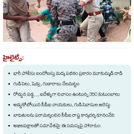
హైలైట్స్:
భారీ పోలీసు బందోబస్తు మధ్య పథకం ప్రకారం మూకుమ్మడి దాడి
గుడిసెలు, షెడ్లు, గుడారాలు నేలమట్టం
రోడ్డున పడ్డ… ఐదేళ్ళుగా నివాసం ఉంటున్న 350 కుటుంబాలు
అడ్డుకోబోయిన సీపీఐ నాయకులు, గుడిసెవాసుల అరెస్టు
బాధితులను పరామర్శించిన సీపీఐ రాష్ట కార్యదర్శి కూనంనేని
అఖిలపక్షాలతో సమావేశమై ఈ సమస్యపై పోరాటం