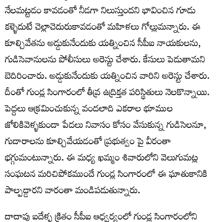
నేలమట్టడం కావడంతో నీడగా నిలుస్తుందని భావించిన గూడు
కళ్ళెదుటే చెల్లాచెదురుకావడంతో మహిళలు గోల్లుమన్నారు. ఈ
కూల్చివేతను అడ్డుకునేందుకు యత్నించిన సీపీఐ నాయకులను,
గుడిసెవానులను పోలీసులు అరెస్టు చేశారు. కేసులు పెడుతామని
బెదిరించారు. అడ్డుకునేందుకు యత్నించిన వారిని అరెస్టు చేశారు.
దీంతో గుండ్ల సింగారంలో తీవ్ర ఉద్రిక్తత పరిస్థితులు నెలకొన్నాయి.
పెద్దలు ఆక్రమించుకున్న వందలాది ఎకరాల భూముల
జోలికివెళ్ళకుండా పేదలు నివాసం కోసం వేసుకున్న గుడిసెలనూ,
గుడారాలను కూల్చివేయడంతో ప్రభుత్వం పై వీరంతా
భగ్గుమంటున్నారు. ఈ మధ్య ఖమ్మం శివారులోని వెలుగుమట్ల
సంఘటన మరిచిపోకముందే గుండ్ల సింగారంలో ఈ ఘాతుకానికి
పాల్పడ్డారని వారంతా మండిపడుతున్నారు.
దాదాపు ఐదేళ్ళ క్రితం సీపీఐ ఆధ్వర్యంలో గుండ్ల సింగారంలోని