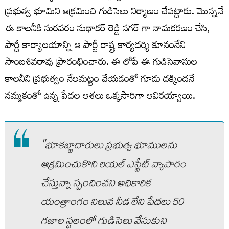
ప్రభుత్వ భూమిని ఆక్రమించి గుడిసెలు నిర్మాణం చేపట్టారు. మొన్ననే
ఈ కాలనీకి సురవరం సుధాకర్ రెడ్డి నగర్ గా నామకరణం చేసి,
పార్టీ కార్యాలయాన్ని ఆ పార్టీ రాష్ట్ర కార్యదర్శి కూనంనేని
సాంబశివరావు ప్రారంభించారు. ఈ లోపే ఈ గుడిసెవాసుల
కాలనీని ప్రభుత్వం నేలమట్టం చేయడంతో గూడు దక్కిందనే
నమ్మకంతో ఉన్న పేదల ఆశలు ఒక్కసారిగా ఆవిరయ్యాయి.
"భూకబ్జాదారులు ప్రభుత్వ భూములను
ఆక్రమించుకొని రియల్ ఎస్టేట్ వ్యాపారం
చేస్తున్నా స్పందించని అధికారిక
యంత్రాంగం నిలువ నీడ లేని పేదలు 50
గజాల స్థలంలో గుడిసెలు వేసుకుని