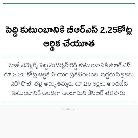
పెద్ది కుటుంబానికి బీఆర్ఎస్ 2.25కోట్ల
ఆర్థిక చేయూత
మాజీ ఎమ్మెల్యే పెద్ది సుదర్శన్ రెడ్డి కుటుంబానికి బీఆర్ఎస్
రూ.2.25 కోట్ల ఆర్థిక సాయం ప్రకటించింది. ఇద్దరు పిల్లలకు
చెరో కోటి, తల్లి అమృతమ్మకు రూ.25 లక్షలు అందజేసి
కుటుంబానికి అండగా ఉంటామని కేసీఆర్ తెలిపారు.