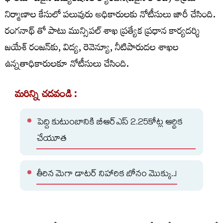
నిర్మాణాల కేసులో పలువురు అధికారులకు నోటీసులు జారీ చేసింది.
రంగనాథ్ తో పాటు మున్సిపల్ శాఖ ప్రత్యేక ప్రధాన కార్యదర్శి
జయేశ్ రంజన్‌కు, విద్య, రెవెన్యూ, నీటిపారుదల శాఖల
ఉన్నతాధికారులకూ నోటీసులు చేసింది.
మరిన్ని చదవండి :
పెద్ది కుటుంబానికి బీఆర్ఎస్ 2.25కోట్ల ఆర్థిక
చేయూత
తీరిన మెగా డాటర్ నిహారిక బోనం మొక్కు..!