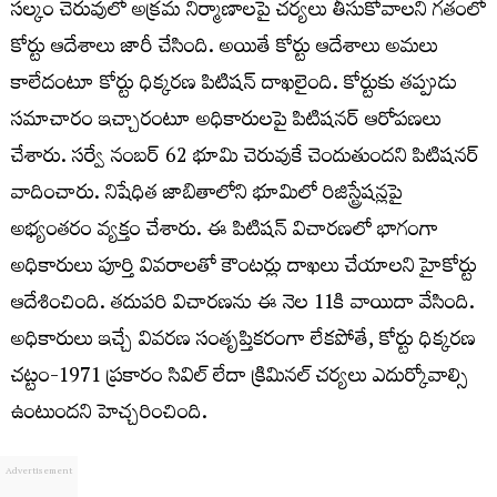
సల్కం చెరువులో అక్రమ నిర్మాణాలపై చర్యలు తీసుకోవాలని గతంలో
కోర్టు ఆదేశాలు జారీ చేసింది. అయితే కోర్టు ఆదేశాలు అమలు
కాలేదంటూ కోర్టు ధిక్కరణ పిటిషన్ దాఖలైంది. కోర్టుకు తప్పుడు
సమాచారం ఇచ్చారంటూ అధికారులపై పిటిషనర్ ఆరోపణలు
చేశారు. సర్వే నంబర్ 62 భూమి చెరువుకే చెందుతుందని పిటిషనర్
వాదించారు. నిషేధిత జాబితాలోని భూమిలో రిజిస్ట్రేషన్లపై
అభ్యంతరం వ్యక్తం చేశారు. ఈ పిటిషన్ విచారణలో భాగంగా
అధికారులు పూర్తి వివరాలతో కౌంటర్లు దాఖలు చేయాలని హైకోర్టు
ఆదేశించింది. తదుపరి విచారణను ఈ నెల 11కి వాయిదా వేసింది.
అధికారులు ఇచ్చే వివరణ సంతృప్తికరంగా లేకపోతే, కోర్టు ధిక్కరణ
చట్టం-1971 ప్రకారం సివిల్ లేదా క్రిమినల్ చర్యలు ఎదుర్కోవాల్సి
ఉంటుందని హెచ్చరించింది.