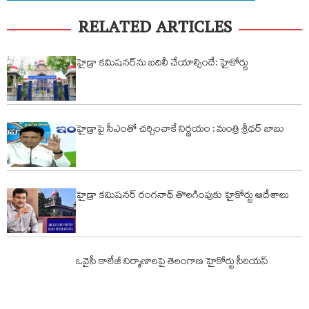
RELATED ARTICLES
హైడ్రా కమిషనర్‌ను బదిలీ చేయాల్సిందే: హైకోర్టు
హైడ్రాపై సీఎంతో చర్చించాకే నిర్ణయం : మంత్రి శ్రీధర్ బాబు
హైడ్రా కమిషనర్ రంగనాథ్ తొలగింపుకు హైకోర్టు ఆదేశాలు
ఒవైసీ కాలేజీ నిర్మాణాలపై తెలంగాణ హైకోర్టు సీరియస్