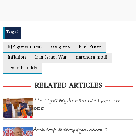
Tags:
BJP government
congress
Fuel Prices
Inflation
Iran Israel War
narendra modi
revanth reddy
RELATED ARTICLES
చేనేత వస్త్రాలతో రీల్స్ చేయండి: యువతకు ప్రధాని మోదీ
పిలుపు
రేవంత్ సర్కార్ తో కమ్యూనిస్టులకు చెడిందా..?