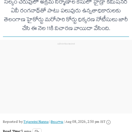
సల్కం చెరువులో అక్రమ నిర్మాణాల కేసులో హైడ్రా కమిషనర్
ఏవీ రంగనాథ్‌తో పాటు పలువురు ఉన్నతాధికారులకు
తెలంగాణ హైకోర్టు మరోసారి కోర్టు ధిక్కరణ నోటీసులు జారీ
చేసి ఈ నెల 11కి విచారణ వాయిదా వేసింది.
Reported by:
Tejaswini Nanna
|
తెలంగాణ‌
|
Aug 08, 2026, 2:50 pm IST