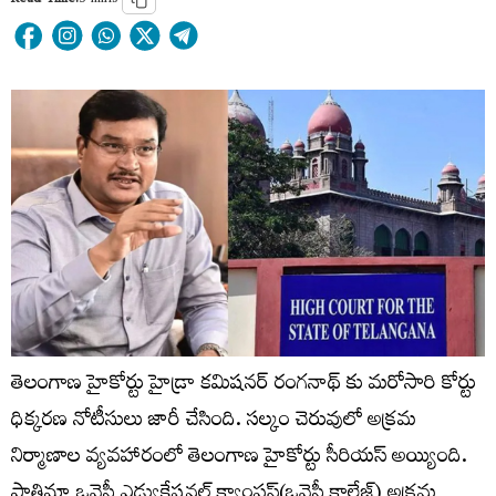
Read Time:
3 mins
తెలంగాణ హైకోర్టు హైడ్రా కమిషనర్ రంగనాథ్ కు మరోసారి కోర్టు
ధిక్కరణ నోటీసులు జారీ చేసింది. సల్కం చెరువులో అక్రమ
నిర్మాణాల వ్యవహారంలో తెలంగాణ హైకోర్టు సీరియస్ అయ్యింది.
ఫాతిమా ఒవైసీ ఎడ్యుకేషనల్ క్యాంపస్(ఒవైసీ కాలేజ్) అక్రమ