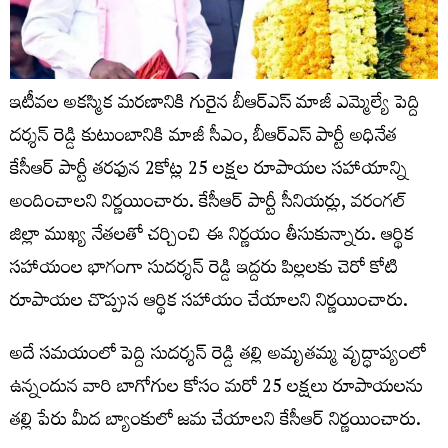
ఇటీవల అకస్మిక మరణానికి గురైన బీఆర్ఎస్ మాజీ ఎమ్మెల్యే పెద్ది
దర్శన్ రెడ్డి కుటుంబానికి మాజీ సీఎం, బీఆర్ఎస్ పార్టీ అధినేత
కేసీఆర్ పార్టీ తరఫున 2కోట్ల 25 లక్షల రూపాయల సహాయాన్ని
అందించాలని నిర్ణయించారు. కేసీఆర్ పార్టీ సీనియర్లు, వరంగల్
జిల్లా ముఖ్య నేతలతో చర్చించి ఈ నిర్ణయం తీసుకున్నారు. ఆర్థిక
సహాయంల భాగంగా సుదర్శన్ రెడ్డి ఇద్దరు పిల్లలకు చెరో కోటి
రూపాయల చొప్పున ఆర్థిక సహాయం చేయాలని నిర్ణయించారు.
అదే సమయంలో పెద్ది సుదర్శన్ రెడ్డి తల్లి అమృతమ్మ వృద్ధాప్యంలో
ఉన్నందున వారి బాగోగుల కోసం మరో 25 లక్షలు రూపాయలను
తల్లి పేరు మీద బ్యాంకులో జమ చేయాలని కేసీఆర్ నిర్ణయించారు.