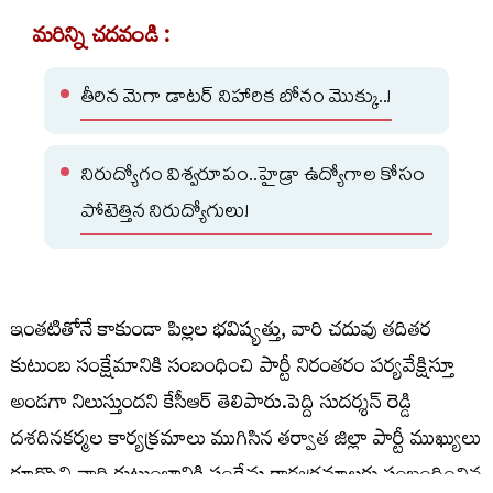
మరిన్ని చదవండి :
తీరిన మెగా డాటర్ నిహారిక బోనం మొక్కు..!
నిరుద్యోగం విశ్వరూపం..హైడ్రా ఉద్యోగాల కోసం
పోటెత్తిన నిరుద్యోగులు!
ఇంతటితోనే కాకుండా పిల్లల భవిష్యత్తు, వారి చదువు తదితర
కుటుంబ సంక్షేమానికి సంబంధించి పార్టీ నిరంతరం పర్యవేక్షిస్తూ
అండగా నిలుస్తుందని కేసీఆర్ తెలిపారు.పెద్ది సుదర్శన్ రెడ్డి
దశదినకర్మల కార్యక్రమాలు ముగిసిన తర్వాత జిల్లా పార్టీ ముఖ్యులు
కూర్చొని వారి కుటుంబానికి సంక్షేమ కార్యక్రమాలకు సంబంధించిన