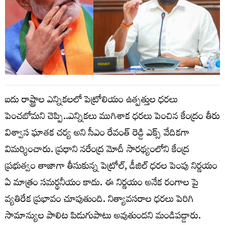
ఐదు రాష్ట్రాల ఎన్నికలలో పెట్రోలియం ఉత్పత్తుల ధరలు
పెంచబోమని చెప్పి..ఎన్నికలు ముగిశాక ధరలు పెంచిన కేంద్రం తీరు
విశ్వాస ఘాతక చర్య అని సీఎం రేవంత్ రెడ్డి ఎక్స్ వేదికగా
విమర్శించారు. ప్రధాని నరేంద్ర మోదీ సారథ్యంలోని కేంద్ర
ప్రభుత్వం తాజాగా తీసుకున్న పెట్రోల్, డీజిల్ ధరల పెంపు నిర్ణయం
ఏ మాత్రం సమర్థనీయం కాదు. ఈ నిర్ణయం అనేక రంగాల పై
వ్యతిరేక ప్రభావం చూపుతుంది. నిత్యావసరాల ధరలు పెరిగి
సామాన్యుల పాలిట పిడుగుపాటు అవుతుందని మండిపడ్డారు.