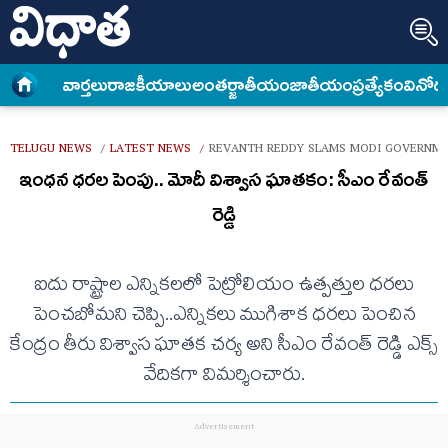
వార్త‌లు
రాజకీయాలు
అంత‌ర్జాతీయం
జాతీయం
ప్రత్యేకం
వినోద
TELUGU NEWS
LATEST NEWS
REVANTH REDDY SLAMS MODI GOVERNMEN
/
/
ఇంధన ధరల పెంపు.. మోదీ విశ్వాస ఘాతకం: సీఎం రేవంత్
రెడ్డి
ఐదు రాష్ట్రాల ఎన్నికలలో పెట్రోలియం ఉత్పత్తుల ధరలు
పెంచబోమని చెప్పి..ఎన్నికలు ముగిశాక ధరలు పెంచిన
కేంద్రం తీరు విశ్వాస ఘాతక చర్య అని సీఎం రేవంత్ రెడ్డి ఎక్స్
వేదికగా విమర్శించారు.