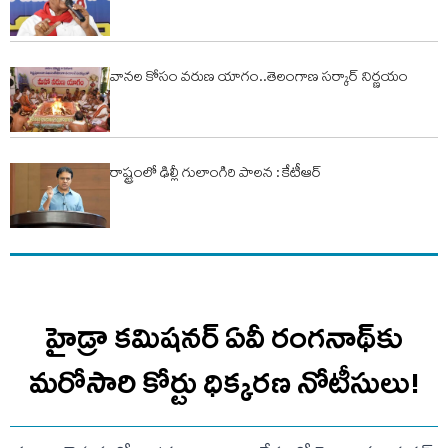
వానల కోసం వరుణ యాగం..తెలంగాణ సర్కార్ నిర్ణయం
రాష్ట్రంలో ఢిల్లీ గులాంగిరి పాలన : కేటీఆర్
హైడ్రా కమిషనర్ ఏవీ రంగనాథ్‌కు
మరోసారి కోర్టు ధిక్కరణ నోటీసులు!