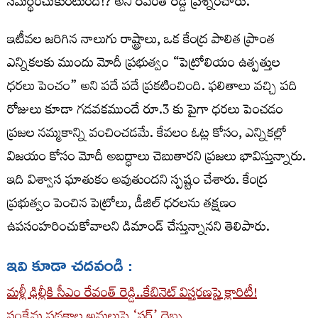
సమర్థించుకుంటుంది!? అని రేవంత్ రెడ్డి ప్రశ్నించారు.
ఇటీవల జరిగిన నాలుగు రాష్ట్రాలు, ఒక కేంద్ర పాలిత ప్రాంత
ఎన్నికలకు ముందు మోదీ ప్రభుత్వం “పెట్రోలియం ఉత్పత్తుల
ధరలు పెంచం” అని పదే పదే ప్రకటించింది. ఫలితాలు వచ్చి పది
రోజులు కూడా గడవకముందే రూ.3 కు పైగా ధరలు పెంచడం
ప్రజల నమ్మకాన్ని వంచించడమే. కేవలం ఓట్ల కోసం, ఎన్నికల్లో
విజయం కోసం మోదీ అబద్ధాలు చెబుతారని ప్రజలు భావిస్తున్నారు.
ఇది విశ్వాస ఘాతుకం అవుతుందని స్పష్టం చేశారు. కేంద్ర
ప్రభుత్వం పెంచిన పెట్రోలు, డీజిల్ ధరలను తక్షణం
ఉపసంహరించుకోవాలని డిమాండ్ చేస్తున్నానని తెలిపారు.
ఇవి కూడా చదవండి :
మళ్లీ ఢిల్లీకి సీఎం రేవంత్ రెడ్డి..కేబినెట్ విస్తరణపై క్లారిటీ!