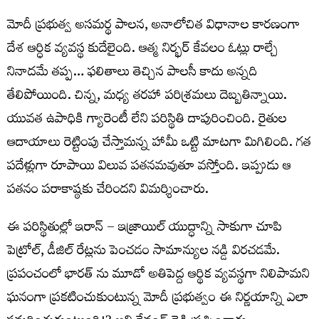
మోదీ ప్రభుత్వ అసమర్థ పాలన, అనాలోచిత విధానాల కారణంగా
దేశ ఆర్ధిక వ్యవస్థ కుదేలైంది. ఆత్మ నిర్భర్ కేవలం ఓట్లు రాల్చే
నినాదమే తప్ప… ఫలితాలు తెచ్చిన పాలసీ కాదు అన్నది
తేలిపోయింది. చిన్న, మధ్య తరహా పరిశ్రమలు దెబ్బతిన్నాయి.
యువత ఉపాధికి గ్యారెంటీ లేని పరిస్థితి దాపురించింది. రైతుల
ఆదాయాలు రెట్టింపు చేస్తామన్న హామీ ఒట్టి మాటగా మిగిలింది. గత
పదేళ్లుగా రూపాయి విలువ పతనమవుతూ వస్తోంది. ఇప్పుడు ఆ
పతనం పరాకాష్ఠకు చేరిందని విమర్శించారు.
ఈ పరిస్థితుల్లో ఇరాన్ – ఇజ్రాయిల్ యుద్ధాన్ని సాకుగా చూపి
పెట్రోల్, డీజిల్ రేట్లను పెంచడం సామాన్యుల నడ్డి విరచడమే.
ప్రపంచంలో భారత్ ను మూడో అతిపెద్ద ఆర్థిక వ్యవస్థగా నిలిపామని
ఘనంగా ప్రకటించుకుంటున్న మోదీ ప్రభుత్వం ఈ నిర్ణయాన్ని ఎలా