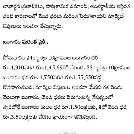
లాభార్జన ప్రణాళికలు, పారిశ్రామిక డిమాండ్, అంతర్జాతీయ అస్థిరత
వంటి కారణాలతో వెండి ధరలు మరింత పెరుగతాయని మార్కెట్
నిపుణులు అంచనా వేస్తున్నారు.
బంగారం మరింత పైకి..
సోమవారం 24క్యారెట్ల 10గ్రాముల బంగారం ధర
రూ.1,910పెరిగి రూ.1,45,690కి చేరింది. 22క్యారెట్ల 10గ్రాముల
బంగారం ధర రూ. 1,750పెరిగి రూ.1,33,550వద్ద
కొనసాగుతుంది. మార్కెట్ నిపుణుల అంచనా మేరకు గత రెండు
నెలలుగా బంగారం, వెండి ధరలు పెరుగుతున్న నేపథ్యంలో
త్వరలోనే బంగారం తులం ధర రూ.1.50లక్షలకు, కిలో వెండి ధర
రూ.3.50లక్షలకు చేరడం ఖాయంగా కనిపిస్తుంది.