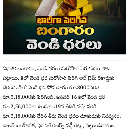
విధాత: బంగారం, వెండి ధరలు మరోసారి పెరుగుదల బాట
పట్టాయి. కిలో వెండి ధర మరోసారి పెరిగి ఆల్ టైమ్ రికార్డుకు
చేరింది. కిలో వెండి ధర సోమవారం రూ.8000పెరిగి
రూ.3,18,000కు పెరిగింది. జనవరి 1న కిలో వెండి ధర
రూ.2,56,000గా ఉండగా..19వ తేదీకి వచ్చే సరికి
రూ.3,18,000కు చేరిన తీరు వెండి ధరల దూకుడుకు నిదర్శనం.
డాలర్ బలహీనత, ఫెడరల్ రిజర్వ్ వడ్డీ రేట్లు, పెట్టుబడిదారుల