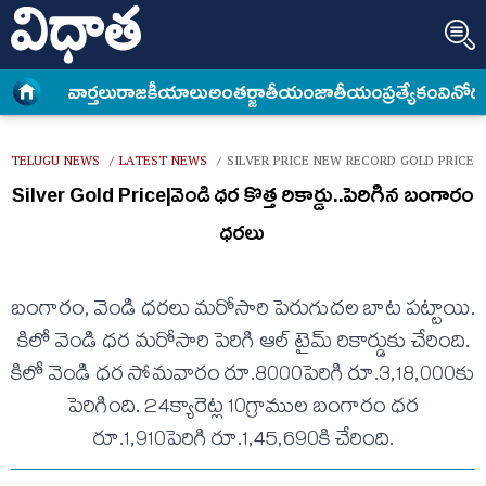
వార్త‌లు
రాజకీయాలు
అంత‌ర్జాతీయం
జాతీయం
ప్రత్యేకం
వినోద
TELUGU NEWS
LATEST NEWS
SILVER PRICE NEW RECORD GOLD PRICES
/
/
Silver Gold Price|వెండి ధర కొత్త రికార్డు..పెరిగిన బంగారం
ధరలు
బంగారం, వెండి ధరలు మరోసారి పెరుగుదల బాట పట్టాయి.
కిలో వెండి ధర మరోసారి పెరిగి ఆల్ టైమ్ రికార్డుకు చేరింది.
కిలో వెండి ధర సోమవారం రూ.8000పెరిగి రూ.3,18,000కు
పెరిగింది. 24క్యారెట్ల 10గ్రాముల బంగారం ధర
రూ.1,910పెరిగి రూ.1,45,690కి చేరింది.