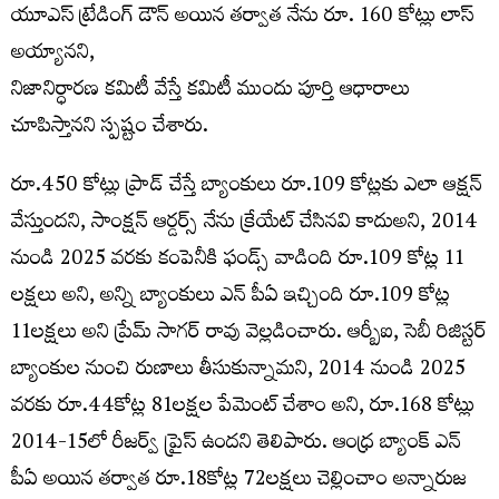
యూఎస్ ట్రేడింగ్ డౌన్ అయిన తర్వాత నేను రూ. 160 కోట్లు లాస్
అయ్యానని,
నిజానిర్ధారణ కమిటీ వేస్తే కమిటీ ముందు పూర్తి ఆధారాలు
చూపిస్తానని స్పష్టం చేశారు.
రూ.450 కోట్లు ప్రాడ్ చేస్తే బ్యాంకులు రూ.109 కోట్లకు ఎలా ఆక్షన్
వేస్తుందని, సాంక్షన్ ఆర్డర్స్ నేను క్రేయేట్ చేసినవి కాదుఅని, 2014
నుండి 2025 వరకు కంపెనీకి ఫండ్స్ వాడింది రూ.109 కోట్ల 11
లక్షలు అని, అన్ని బ్యాంకులు ఎన్ పీఏ ఇచ్చింది రూ.109 కోట్ల
11లక్షలు అని ప్రేమ్ సాగర్ రావు వెల్లడించారు. ఆర్బీఐ, సెబీ రిజిస్టర్
బ్యాంకుల నుంచి రుణాలు తీసుకున్నామని, 2014 నుండి 2025
వరకు రూ.44కోట్ల 81లక్షల పేమెంట్ చేశాం అని, రూ.168 కోట్లు
2014-15లో రీజర్వ్ ప్రైస్ ఉందని తెలిపారు. ఆంధ్ర బ్యాంక్ ఎన్
పీఏ అయిన తర్వాత రూ.18కోట్ల 72లక్షలు చెల్లించాం అన్నారుజ