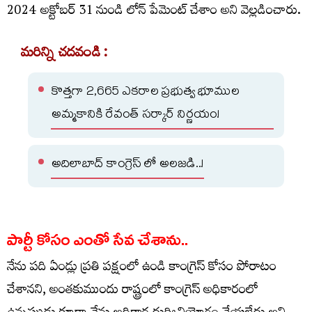
2024 అక్టోబర్ 31 నుండి లోన్ పేమెంట్ చేశాం అని వెల్లడించారు.
మరిన్ని చదవండి :
కొత్తగా 2,665 ఎకరాల ప్రభుత్వ భూముల
అమ్మకానికి రేవంత్ సర్కార్ నిర్ణయం!
అదిలాబాద్ కాంగ్రెస్ లో అలజడి..!
పార్టీ కోసం ఎంతో సేవ చేశాను..
నేను పది ఏండ్లు ప్రతి పక్షంలో ఉండి కాంగ్రెస్ కోసం పోరాటం
చేశానని, అంతకుముందు రాష్ట్రంలో కాంగ్రెస్ అధికారంలో