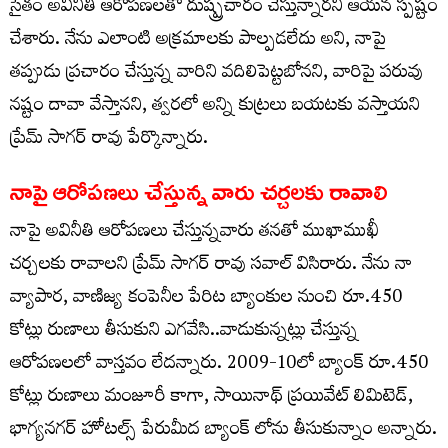
సైతం అవినీతి ఆరోపణలతో దుష్ప్రచారం చేస్తున్నారని ఆయన స్పష్టం
చేశారు. నేను ఎలాంటి అక్రమాలకు పాల్పడలేదు అని, నాపై
తప్పుడు ప్రచారం చేస్తున్న వారిని వదిలిపెట్టబోనని, వారిపై పరువు
నష్టం దావా వేస్తానని, త్వరలో అన్ని కుట్రలు బయటకు వస్తాయని
ప్రేమ్ సాగర్ రావు పేర్కొన్నారు.
నాపై ఆరోపణలు చేస్తున్న వారు చర్చలకు రావాలి
నాపై అవినీతి ఆరోపణలు చేస్తున్నవారు తనతో ముఖాముఖీ
చర్చలకు రావాలని ప్రేమ్ సాగర్ రావు సవాల్ విసిరారు. నేను నా
వ్యాపార, వాణిజ్య కంపెనీల పేరిట బ్యాంకుల నుంచి రూ.450
కోట్లు రుణాలు తీసుకుని ఎగవేసి..వాడుకున్నట్లు చేస్తున్న
ఆరోపణలలో వాస్తవం లేదన్నారు. 2009-10లో బ్యాంక్ రూ.450
కోట్లు రుణాలు మంజూరీ కాగా, సాయినాథ్ ప్రయివేట్ లిమిటెడ్,
భాగ్యనగర్ హోటల్స్ పేరుమీద బ్యాంక్ లోను తీసుకున్నాం అన్నారు.