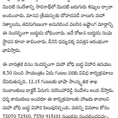
మొదటి సందేశాన్ని సారనాథ్‌లో మొదటి ఐదుగురు శిష్యుల ద్వారా
అందించారు. మానవ శ్రేయస్సుకు దోహదపడే నాలుగు మహా
సత్యాలను, తదనుగుణంగా అనుసరించ వలసిన అష్టాంగ మార్గాన్ని
ఈ సందర్భంగా బుద్ధుడు బోధించారు. ఇదే రోజున బుద్ధుడు సంఘ
స్థాపన కూడా కావించారు. దీనిని ధమ్మచక్క పవత్తన ఆరంభంగా
భావిస్తారు.
ఈ చారిత్రక దినం సందర్భంగా మహా బోధి బుద్ధ విహార ఉదయం
8.30 నుంచి సాయంత్రం ఏడు గంటల వరకు వివిధ కార్యక్రమాలు
చేపడుతున్నది. 12.15 గంటలకు భాషా సాంస్కృతిక శాఖ
సంచాలకులు డాక్టర్ ఏనుగు నరసింహారెడ్డి సందేశం అంద చేస్తారు.
ధర్మ కాముకులు అందరూ ఈ కార్యక్రమాలకు హాజరు కావాలని
మహా బోధి బుద్ధ విహార పిలుపునిచ్చింది. ‪‪‪‪మరిన్ని వివరాల కోసం
72070 72510‬‬‬‬, ‪‪‪7330 915101 నంబర్లను సంప్రదించవచ్చు.