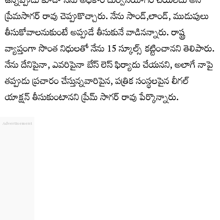
ఉన్నప్పుడు కూడా నేను అధికార దుర్వినియోగం చేయలేదు అని
ప్రేమసాగర్ రావు చెప్పుకొచ్చారు. నేను సాండ్,లాండ్, ముడుపులు
తీసుకోవాలనుకుంటే అప్పుడే తీసుకునే వాడినన్నారు. రాష్ట్ర
వ్యాప్తంగా సొంత నిధులతో నేను 15 స్కూల్స్ కట్టించానని తెలిపారు.
నేను దేనిపైనా, ఎవరిపైనా బేస్ లెస్ ఫిర్యాదు చేయనని, అలాగే నాపై
తప్పుడు ప్రచారం చేస్తున్నవారిపైన, పత్రిక సంస్థలపైన లీగల్
యాక్షన్ తీసుకుంటానని ప్రేమ్ సాగర్ రావు పేర్కొన్నారు.