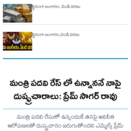
స్థిరంగా బంగారం, వెండి ధరలు
స్థిరంగా బంగారం,వెండి ధరలు
మంత్రి పదవి రేస్ లో ఉన్నాననే నాపై
దుష్ఫ్రచారాలు: ప్రేమ్ సాగర్ రావు
మంత్రి పదవి రేసులో ఉన్నందుకే తనపై అవినీతి
ఆరోపణలతో దుష్ప్రచారం జరుగుతోందని ఎమ్మెల్యే ప్రేమ్