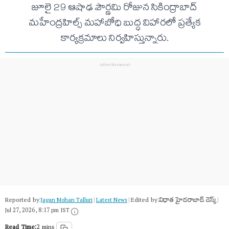
జూలై 29 ఆషాఢ పౌర్ణమి రోజున సికింద్రాబాద్‌
మహేంద్రహిల్స్‌ మహాబోధి బుద్ధ విహారలో ప్రత్యేక
కార్యక్రమాలు నిర్వహిస్తున్నారు.
Reported by:
Edited by:
విధాత హైదరాబాద్ డెస్క్
Jagan Mohan Talluri
|
Latest News
|
|
Jul 27, 2026, 8:17 pm IST
Read Time:
2 mins