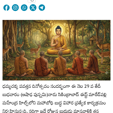
ధమ్మచక్క పవత్తన దినోత్సవం సందర్భంగా ఈ నెల 29 వ తేదీ
బుధవారం (ఆషాఢ పున్నమి)నాడు సికింద్రాబాద్ ఈస్ట్ మారేడ్‌పల్లి
మహేంద్ర హిల్స్‌లోని మహాబోధి బుద్ధ విహార ప్రత్యేక కార్యక్రమం
నిర్వహిస్తున్నది. సరిగ్గా ఇదే రోజున బుద్ధుడు మానవాళికి తన