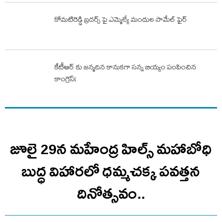
కోమటిరెడ్డి బ్రదర్స్ పై ఎమ్మెల్యే మందుల సామేల్ ఫైర్
కేటీఆర్ కు జన్మదిన కానుకగా సన్న బియ్యం పంపించిన
కాంగ్రెస్!
జూలై 29న మహేంద్ర హిల్స్‌ మహాబోధి
బుద్ధ విహారలో ధమ్మచక్క పవత్తన
దినోత్సవం..