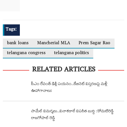
Tags:
bank loans
Mancherial MLA
Prem Sagar Rao
telangana congress
telangana politics
RELATED ARTICLES
సీఎం రేవంత్ ఢిల్లీ పయనం..కేబినెట్ విస్తరణపై మళ్లీ
ఊహాగానాలు!
సామేల్ విమర్శలు..వినాశకాలే విపరీత బుద్ది : కోమటిరెడ్డి
రాజగోపాల్ రెడ్డి