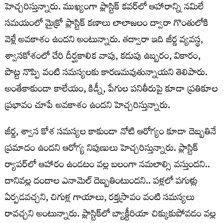
హెచ్చరిస్తున్నారు. ముఖ్యంగా ప్లాస్టిక్ కవర్‌లో ఆహారాన్ని నమిలే
సమయంలో మైక్రో ప్లాస్టిక్ కణాలు లాలాజలం ద్వారా గొంతులోకి
వెళ్లే అవకాశం ఉందని అంటున్నారు. తద్వారా ఇది జీర్ణ వ్యవస్థ,
శ్వాసకోశంలో చేరి దీర్ఘకాలిక వాపు, కడుపు ఉబ్బరం, వికారం,
పొట్ట నొప్పి వంటి సమస్యలకు కారణమవుతున్నాయని తెలిపారు.
అంతేకాకుండా కాలేయం, కిడ్నీ, పేగుల పనితీరుపై కూడా ప్రతికూల
ప్రభావం చూపే అవకాశం ఉందని హెచ్చరిస్తున్నారు.
జీర్ణ, శ్వాస కోశ సమస్యల కాకుండా నోటి ఆరోగ్యం కూడా దెబ్బతినే
ప్రమాదం ఉందని ఆరోగ్య నిపుణులు హెచ్చరిస్తున్నారు. ప్లాస్టిక్‌
ర్యాపర్‌లో ఆహారం ఉండటం వల్ల బలంగా నమలాల్సి వస్తుందని..
దానివల్ల దందాల ఎనామెల్ దెబ్బతింటుందని.. పళ్లలో పగుళ్లు
ఏర్పడవచ్చని, చిగుళ్ల గాయాలు, రక్తస్రావం వంటి సమస్యలు
రావచ్చని అంటున్నారు. ప్లాస్టిక్‌లో బ్యాక్టీరియా చిక్కుకుపోవడం వల్ల