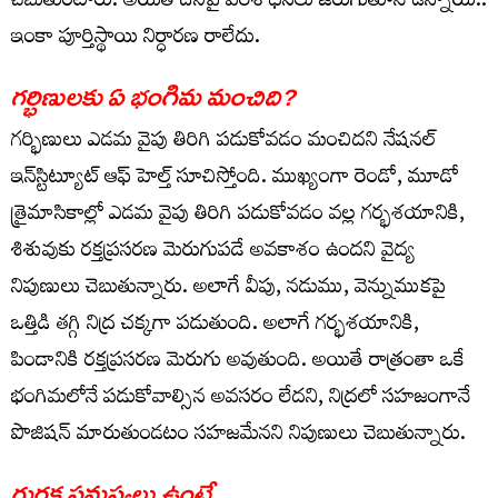
చెబుతుంటారు. అయితే దీనిపై పరిశోధనలు జరుగుతూనే ఉన్నాయి..
ఇంకా పూర్తిస్థాయి నిర్ధారణ రాలేదు.
గర్భిణులకు ఏ భంగిమ మంచిది?
గర్భిణులు ఎడమ వైపు తిరిగి పడుకోవడం మంచిదని నేషనల్
ఇన్‌స్టిట్యూట్ ఆఫ్ హెల్త్ సూచిస్తోంది. ముఖ్యంగా రెండో, మూడో
త్రైమాసికాల్లో ఎడమ వైపు తిరిగి పడుకోవడం వల్ల గర్భశయానికి,
శిశువుకు రక్తప్రసరణ మెరుగుపడే అవకాశం ఉందని వైద్య
నిపుణులు చెబుతున్నారు. అలాగే వీపు, నడుము, వెన్నుముకపై
ఒత్తిడి తగ్గి నిద్ర చక్కగా పడుతుంది. అలాగే గర్భశయానికి,
పిండానికి రక్తప్రసరణ మెరుగు అవుతుంది. అయితే రాత్రంతా ఒకే
భంగిమలోనే పడుకోవాల్సిన అవసరం లేదని, నిద్రలో సహజంగానే
పొజిషన్ మారుతుండటం సహజమేనని నిపుణులు చెబుతున్నారు.
గురక సమస్యలు ఉంటే..