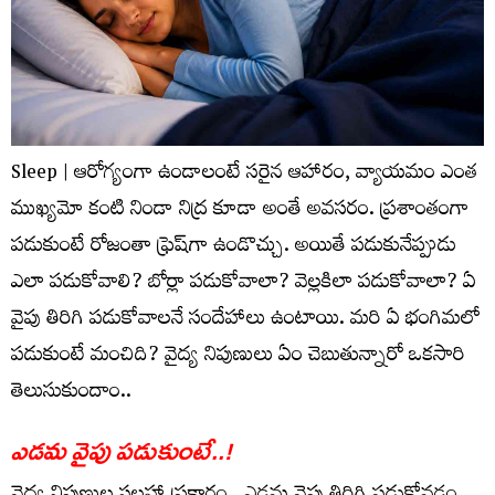
Sleep | ఆరోగ్యంగా ఉండాలంటే సరైన ఆహారం, వ్యాయమం ఎంత
ముఖ్యమో కంటి నిండా నిద్ర కూడా అంతే అవసరం. ప్రశాంతంగా
పడుకుంటే రోజంతా ఫ్రెష్‌గా ఉండొచ్చు. అయితే పడుకునేప్పుడు
ఎలా పడుకోవాలి? బోర్లా పడుకోవాలా? వెల్లకిలా పడుకోవాలా? ఏ
వైపు తిరిగి పడుకోవాలనే సందేహాలు ఉంటాయి. మరి ఏ భంగిమలో
పడుకుంటే మంచిది? వైద్య నిపుణులు ఏం చెబుతున్నారో ఒకసారి
తెలుసుకుందాం..
ఎడమ వైపు పడుకుంటే..!