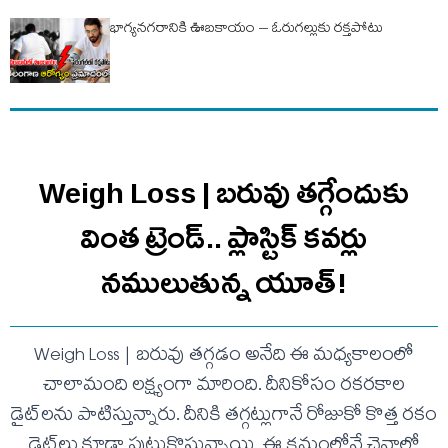
భాగ్యనగరానికి ఊబకాయం – ఓరుగల్లుకు రక్తపోటు
Weigh Loss | బరువు తగ్గేందుకు
వింత ట్రెండ్.. ప్లాస్టిక్ కవర్లు
నములుతున్న యూత్!
Weigh Loss | బరువు తగ్గడం అనేది ఈ మధ్యకాలంలో
చాలామంది లక్ష్యంగా మారింది. దీనికోసం రకరకాల
డైట్‌లను పాటిస్తున్నారు. దీనికి తగ్గట్లుగానే రోజుకో కొత్త రకం
డైట్‌లు కూడా పుట్టుకొస్తున్నాయి. ఈ క్రమంలోనే చైనాలో