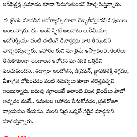
ఇన్‌ఫెక్షన్ల ప్రమాదం కూడా పెరుగుతుందని హెచ్చరిస్తున్నారు.
ఈ ట్రెండ్ మానసిక ఆరోగ్యాన్ని కూడా దెబ్బతీస్తుందని నిపుణులు
అంటున్నారు. చూ అండ్ స్పిట్ అలవాటు బులీమియా,
అనోరెక్సియా వంటి ఈటింగ్ డిజార్డర్లకు దారి తీస్తుందని
హెచ్చరిస్తున్నారు. ఆహారం రుచి మాత్రమే ఆస్వాదించి, కేలరీలు
తీసుకోకుండా ఉండాలనే ఆలోచన మానసిక ఒత్తిడిని
పెంచుతుందని.. తద్వారా ఆందోళన, డిప్రెషన్, జ్ఞాపకశక్తి తగ్గడం,
ఏకాగ్రత లోపించడం వంటి సమస్యలు కూడా తలెత్తవచ్చని
అంటున్నారు. బరువు తగ్గాలంటే ఇలాంటి వింత ట్రెండ్‌లు ఫాలో
అవ్వడం కంటే.. సమతుల ఆహారం తీసుకోవడం, ప్రతిరోజూ
వ్యాయమం చేయడం, మంచి నిద్ర ఒక్కటే సరైన మార్గమని
సూచిస్తున్నారు.