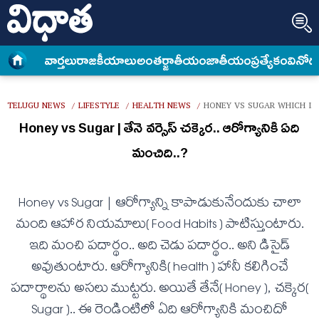
వార్త‌లు
రాజకీయాలు
అంత‌ర్జాతీయం
జాతీయం
ప్రత్యేకం
వినోద
TELUGU NEWS
LIFESTYLE
HEALTH NEWS
HONEY VS SUGAR WHICH IS
/
/
/
Honey vs Sugar | తేనె వ‌ర్సెస్ చ‌క్కెర‌.. ఆరోగ్యానికి ఏది
మంచిది..?
Honey vs Sugar | ఆరోగ్యాన్ని కాపాడుకునేందుకు చాలా
మంది ఆహార నియ‌మాలు( Food Habits ) పాటిస్తుంటారు.
ఇది మంచి ప‌దార్థం.. అది చెడు ప‌దార్థం.. అని డిసైడ్
అవుతుంటారు. ఆరోగ్యానికి( health ) హానీ క‌లిగించే
పదార్థాల‌ను అస‌లు ముట్టరు. అయితే తేనే( Honey ), చ‌క్కెర‌(
Sugar ).. ఈ రెండింటిలో ఏది ఆరోగ్యానికి మంచిదో