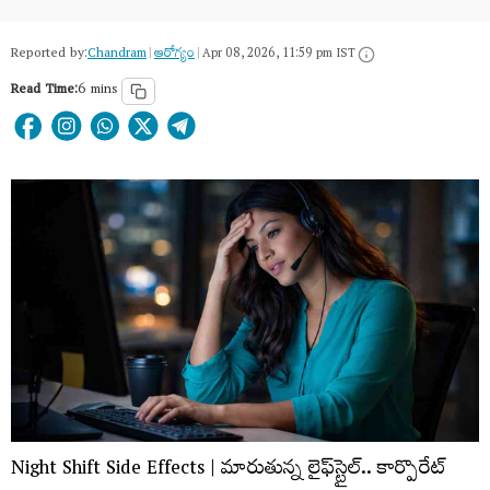
Reported by:
Chandram
|
ఆరోగ్యం
|
Apr 08, 2026, 11:59 pm IST
Read Time:
6 mins
Night Shift Side Effects |
మారుతున్న లైఫ్‌స్టైల్.. కార్పొరేట్