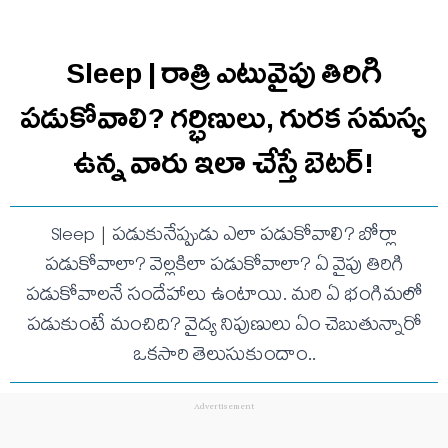
Sleep | రాత్రి ఎటువైపు తిరిగి
పడుకోవాలి? గర్భిణులు, గురక సమస్య
ఉన్న వారు ఇలా చేస్తే బెటర్!
Sleep | పడుకునేప్పుడు ఎలా పడుకోవాలి? బోర్లా
పడుకోవాలా? వెల్లకిలా పడుకోవాలా? ఏ వైపు తిరిగి
పడుకోవాలనే సందేహాలు ఉంటాయి. మరి ఏ భంగిమలో
పడుకుంటే మంచిది? వైద్య నిపుణులు ఏం చెబుతున్నారో
ఒకసారి తెలుసుకుందాం..