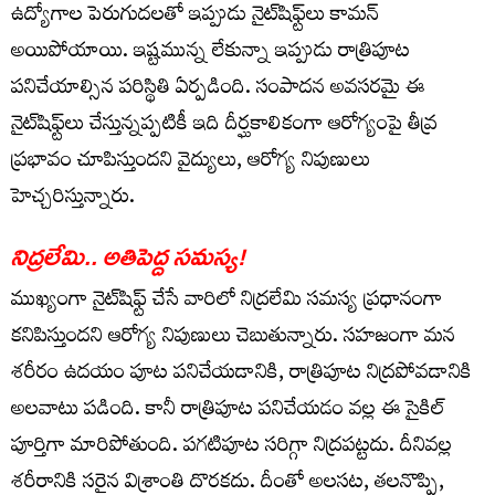
ఉద్యోగాల పెరుగుదలతో ఇప్పుడు నైట్‌షిఫ్ట్‌లు కామన్
అయిపోయాయి. ఇష్టమున్న లేకున్నా ఇప్పుడు రాత్రిపూట
పనిచేయాల్సిన పరిస్థితి ఏర్పడింది. సంపాదన అవసరమై ఈ
నైట్‌షిఫ్ట్‌లు చేస్తున్నప్పటికీ ఇది దీర్ఘకాలికంగా ఆరోగ్యంపై తీవ్ర
ప్రభావం చూపిస్తుందని వైద్యులు, ఆరోగ్య నిపుణులు
హెచ్చరిస్తున్నారు.
నిద్రలేమి.. అతిపెద్ద సమస్య
!
ముఖ్యంగా నైట్‌షిఫ్ట్ చేసే వారిలో నిద్రలేమి సమస్య ప్రధానంగా
కనిపిస్తుందని ఆరోగ్య నిపుణులు చెబుతున్నారు. సహజంగా మన
శరీరం ఉదయం పూట పనిచేయడానికి, రాత్రిపూట నిద్రపోవడానికి
అలవాటు పడింది. కానీ రాత్రిపూట పనిచేయడం వల్ల ఈ సైకిల్
పూర్తిగా మారిపోతుంది. పగటిపూట సరిగ్గా నిద్రపట్టదు. దీనివల్ల
శరీరానికి సరైన విశ్రాంతి దొరకదు. దీంతో అలసట, తలనొప్పి,