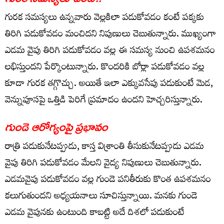
గురక సమస్యలు ఉన్నవారు వెల్లకిలా పడుకోవడం కంటే పక్కకు
తిరిగి పడుకోవడం మంచిదని నిపుణులు చెబుతున్నారు. ముఖ్యంగా
ఎడమ వైపు తిరిగి పడుకోవడం వల్ల ఈ సమస్య నుంచి ఉపశమనం
లభిస్తుందని పేర్కొంటున్నారు. కొందరికి బోర్లా పడుకోవడం వల్ల
కూడా గురక తగ్గొచ్చు. అయితే ఇలా ఎక్కువసేపు పడుకుంటే మెడ,
వెన్నుపూసపై ఒత్తిడి పెరిగే ప్రమాదం ఉందని హెచ్చరిస్తున్నారు.
గుండె ఆరోగ్యంపై ప్రభావం
రాత్రి పడుకునేటప్పుడు, కాస్త విశ్రాంతి తీసుకునేటప్పుడు ఎడమ
వైపు తిరిగి పడుకోవడం మేలని వైద్య నిపుణులు చెబుతున్నారు.
ఎడమవైపు పడుకోవడం వల్ల గుండె పనితీరుకు కొంత ఉపశమనం
కలుగుతుందని అధ్యయనాలు సూచిస్తున్నాయి. మనకు గుండె
ఎడమ వైపునకు ఉంటుంది కాబట్టి అదే దిశలో పడుకుంటే