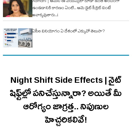
Aamani | ఆమ‌ని ఈ వ‌య‌స్సులో కూడా ఇంత అందంగా
ఉండ‌డానికి కార‌ణం ఏంటి.. ఆమె డైట్ సీక్రెట్ వింటే
అవాక్క‌వుతారు..!
ఏసీల వినియోగం ఏ దేశంలో ఎక్కువో తెలుసా?
Night Shift Side Effects | నైట్
షిఫ్ట్‌ల్లో పనిచేస్తున్నారా? అయితే మీ
ఆరోగ్యం జాగ్రత్త.. నిపుణుల
హెచ్చరికలివే!