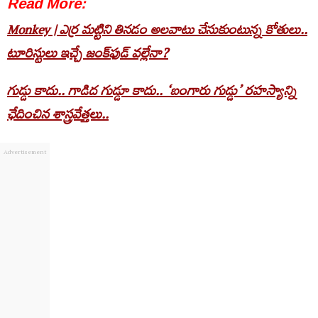
Read More:
Monkey | ఎర్ర మట్టిని తినడం అలవాటు చేసుకుంటున్న కోతులు..
టూరిస్టులు ఇచ్చే జంక్‌ఫుడ్ వల్లేనా?
గుడ్డు కాదు.. గాడిద గుడ్డూ కాదు.. ‘బంగారు గుడ్డు’ రహస్యాన్ని
ఛేదించిన శాస్త్రవేత్తలు..