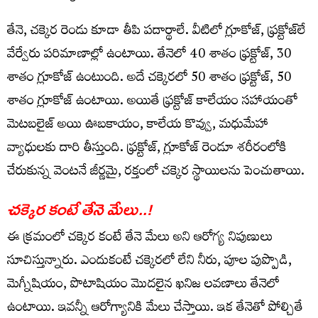
తేనె, చ‌క్కెర రెండు కూడా తీపి ప‌దార్థాలే. వీటిలో గ్లూకోజ్, ఫ్ర‌క్టోజ్‌లే
వేర్వేరు ప‌రిమాణాల్లో ఉంటాయి. తేనెలో 40 శాతం ఫ్ర‌క్టోజ్, 30
శాతం గ్లూకోజ్ ఉంటుంది. అదే చ‌క్కెర‌లో 50 శాతం ఫ్ర‌క్టోజ్, 50
శాతం గ్లూకోజ్ ఉంటాయి. అయితే ఫ్ర‌క్టోజ్ కాలేయం స‌హాయంతో
మెట‌బ‌లైజ్ అయి ఊబ‌కాయం, కాలేయ కొవ్వు, మ‌ధుమేహా
వ్యాధుల‌కు దారి తీస్తుంది. ఫ్ర‌క్టోజ్, గ్లూకోజ్ రెండూ శ‌రీరంలోకి
చేరుకున్న వెంట‌నే జీర్ణ‌మై, ర‌క్తంలో చక్కెర స్థాయిల‌ను పెంచుతాయి.
చ‌క్కెర కంటే తేనె మేలు..!
ఈ క్ర‌మంలో చ‌క్కెర కంటే తేనె మేలు అని ఆరోగ్య నిపుణులు
సూచిస్తున్నారు. ఎందుకంటే చ‌క్కెర‌లో లేని నీరు, పూల పుప్పొడి,
మెగ్నీషియం, పొటాషియం మొద‌లైన ఖ‌నిజ ల‌వ‌ణాలు తేనెలో
ఉంటాయి. ఇవ‌న్నీ ఆరోగ్యానికి మేలు చేస్తాయి. ఇక తేనెతో పోల్చితే