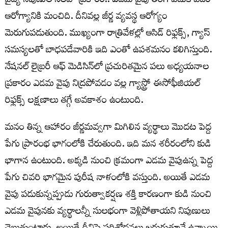
వైద్య నిపుణుల సలహా ప్రకారం.. ఎడమ వైపు తిరిగి పడుకోవడం
ఆరోగ్యానికి మంచిది. దీనివల్ల జీర్ణ వ్యవస్థ ఆరోగ్యం
మెరుగుపడుతుంది. ముఖ్యంగా రాత్రివేళల్లో ఆసిడ్ రిఫ్లక్స్, గ్యాస్
సమస్యలతో బాధపడేవారికి ఇది ఎంతో ఉపశమనం కలిగిస్తుంది.
నేషనల్ లైబ్రరీ ఆఫ్ మెడిసిన్‌లో ప్రచురితమైన పలు అధ్యయనాల
ప్రకారం ఎడమ వైపు నిద్రపోవడం వల్ల గ్యాస్ట్రో ఈసోఫీజియల్
రిఫ్లక్స్ లక్షణాలు తగ్గే అవకాశం ఉంటుంది.
మనం తిన్న ఆహారం జీర్ణమవ్వగా మిగిలిన వ్యర్థాలు మొదట పెద్ద
పేగు ప్రారంభ భాగంలోకి చేరుతుంది. ఇది మన శరీరంలోని కుడి
భాగాన ఉంటుంది. అక్కడి నుంచి క్రమంగా ఎడమ వైపుఉన్న పెద్ద
పేగు చివరి భాగమైన పురీష నాళంలోకి వస్తుంది. అయితే ఎడమ
వైపు పడుకున్నప్పుడు గురుత్వాకర్షణ శక్తి కారణంగా కుడి నుంచి
ఎడమ వైపునకు వ్యర్థాలన్నీ సులభంగా వెళ్లిపోతాయని నిపుణులు