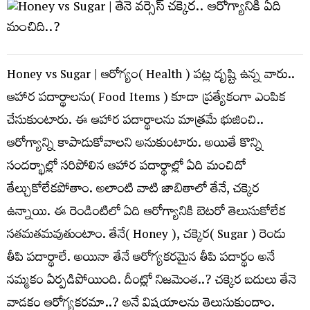
Honey vs Sugar | ఆరోగ్యం( Health ) ప‌ట్ల దృష్టి ఉన్న వారు..
ఆహార ప‌దార్థాల‌ను( Food Items ) కూడా ప్ర‌త్యేకంగా ఎంపిక
చేసుకుంటారు. ఈ ఆహార ప‌దార్థాల‌ను మాత్ర‌మే భుజించి..
ఆరోగ్యాన్ని కాపాడుకోవాల‌ని అనుకుంటారు. అయితే కొన్ని
సంద‌ర్భాల్లో స‌రిపోలిన ఆహార ప‌దార్థాల్లో ఏది మంచిదో
తేల్చుకోలేక‌పోతాం. అలాంటి వాటి జాబితాలో తేనే, చక్కెర
ఉన్నాయి. ఈ రెండింటిలో ఏది ఆరోగ్యానికి బెట‌రో తెలుసుకోలేక
స‌త‌మ‌త‌మ‌వుతుంటాం. తేనే( Honey ), చ‌క్కెర( Sugar ) రెండు
తీపి ప‌దార్థాలే. అయినా తేనే ఆరోగ్య‌క‌ర‌మైన తీపి ప‌దార్థం అనే
న‌మ్మ‌కం ఏర్ప‌డిపోయింది. దీంట్లో నిజ‌మెంత‌..? చ‌క్కెర బ‌దులు తేనె
వాడ‌కం ఆరోగ్య‌క‌ర‌మా..? అనే విష‌యాల‌ను తెలుసుకుందాం.