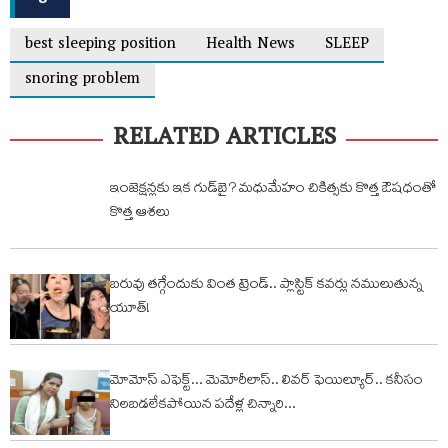
best sleeping position
Health News
SLEEP
snoring problem
RELATED ARTICLES
ఇంజెక్షన్లకు ఇక గుడ్‌బై? మధుమేహం చికిత్సకు కొత్త ఔషధంతో
కొత్త ఆశలు
బరువు తగ్గేందుకు వింత ట్రెండ్.. ప్లాస్టిక్ కవర్లు నములుతున్న
యూత్!
మోమోస్‌ ఎఫెక్ట్‌... మెమోరీలాస్‌.. లివర్‌ ఫెయిల్యూర్‌.. కనీసం
నిలబడలేకపోయిన పదేళ్ల చిన్నారి...