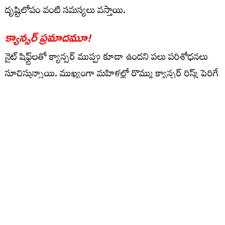
దృష్టిలోపం వంటి సమస్యలు వస్తాయి.
క్యాన్సర్ ప్రమాదమూ
!
నైట్ షిఫ్ట్‌లతో క్యాన్సర్ ముప్పు కూడా ఉందని పలు పరిశోధనలు
సూచిస్తున్నాయి. ముఖ్యంగా మహిళల్లో రొమ్ము క్యాన్సర్ రిస్క్ పెరిగే
అవకాశం ఉందని అధ్యయనాలు తెలిపాయి. అయితే ఇది ప్రత్యక్ష
కారణం కాదని.. కాకపోతే నైట్‌షిఫ్ట్‌ల వల్ల అనారోగ్య సమస్యలు
తలెత్తి.. అవి రొమ్ము క్యాన్సర్ ముప్పును పెంచే అవకాశం ఉందని
నిపుణులు చెబుతున్నారు.
మానసిక ఆరోగ్యంపైనా ఎఫెక్ట్
నైట్‌షిఫ్ట్‌ల్లో పనిచేసే వారు తమ కుటుంబం, స్నేహితులకు సమయం
కేటాయించలేకపోతుంటారు. దీనివల్ల ఒంటరితనం పెరుగుతుంది.
పైగా నిద్రలేమి వంటి సమస్యలు కూడా ఎదురవుతుంటాయి. కాబట్టి