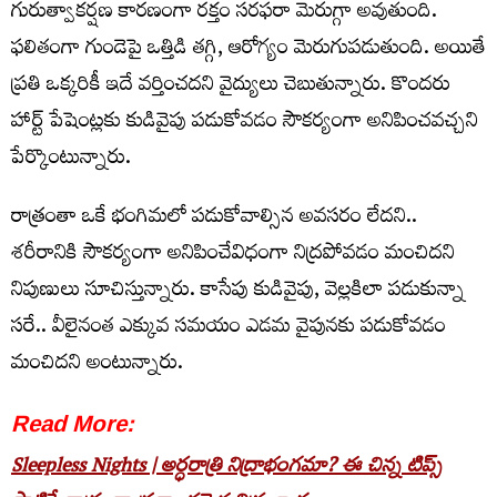
గురుత్వాకర్షణ కారణంగా రక్తం సరఫరా మెరుగ్గా అవుతుంది.
ఫలితంగా గుండెపై ఒత్తిడి తగ్గి, ఆరోగ్యం మెరుగుపడుతుంది. అయితే
ప్రతి ఒక్కరికీ ఇదే వర్తించదని వైద్యులు చెబుతున్నారు. కొందరు
హార్ట్ పేషెంట్లకు కుడివైపు పడుకోవడం సౌకర్యంగా అనిపించవచ్చని
పేర్కొంటున్నారు.
రాత్రంతా ఒకే భంగిమలో పడుకోవాల్సిన అవసరం లేదని..
శరీరానికి సౌకర్యంగా అనిపించేవిధంగా నిద్రపోవడం మంచిదని
నిపుణులు సూచిస్తున్నారు. కాసేపు కుడివైపు, వెల్లకిలా పడుకున్నా
సరే.. వీలైనంత ఎక్కువ సమయం ఎడమ వైపునకు పడుకోవడం
మంచిదని అంటున్నారు.
Read More:
Sleepless Nights | అర్ధరాత్రి నిద్రాభంగమా? ఈ చిన్న టిప్స్