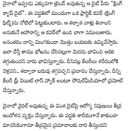
చైనాలో ఇప్పుడు ఎక్కువగా ట్రెండ్ అవుతున్న ఆ డైట్ పేరు “క్లింగ్
ర్యాప్ డైట్”. ఈ పద్ధతిలో ముందుగా ఒక ప్లాస్టిక్ కవర్ (క్లింగ్
ఫిల్మ్)ను నోటిలో పెట్టుకుంటారు. ఆ తర్వాత వాళ్లు తినాలని
అనుకునే ఆహారాన్ని ఆ కవర్‌లో ఉంచి బాగా నములుతారు.
అనంతరం దాన్ని మింగకుండా మొత్తం బయటకు ఉమ్మివేస్తారు.
ఇలా చేస్తే తాము భోజనం చేసినట్లుగా మెదడు భావించి ఆకలి
తగ్గుతుందని వారు భావిస్తున్నారు. దీనివల్ల కేలరీలు శరీరంలోకి
వెళ్లవని.. తద్వారా బరువు తగ్గవచ్చని ప్రచారం చేస్తున్నారు. దీన్ని
కేలరీ ఫ్రీ వెయిట్ లాస్ హ్యాక్ అంటూ సోషల్‌మీడియాలో ప్రమోట్
చేస్తున్నారు.
చైనాలో వైరల్ అవుతున్న ఈ వింత డైట్‌పై ఆరోగ్య నిపుణులు తీవ్ర
ఆందోళన వ్యక్తం చేస్తున్నారు. ఈ పద్ధతి శారీకంగానే కాకుండా
మానసికంగానూ తీవ్రమైన ప్రమాదాలకు దారి తీస్తుందని