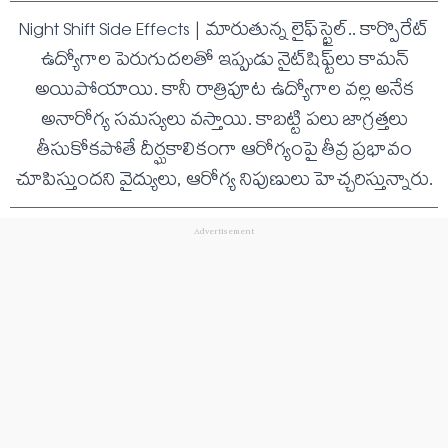
Night Shift Side Effects | మారుతున్న లైఫ్‌స్టైల్.. కార్పొరేట్
ఉద్యోగాల పెరుగుదలతో ఇప్పుడు నైట్‌షిఫ్ట్‌లు కామన్
అయిపోయాయి. కానీ రాత్రిపూట ఉద్యోగాల వల్ల అనేక
అనారోగ్య సమస్యలు వస్తాయి. కాబట్టి పలు జాగ్రత్తలు
తీసుకోకపోతే దీర్ఘకాలికంగా ఆరోగ్యంపై తీవ్ర ప్రభావం
చూపిస్తుందని వైద్యులు, ఆరోగ్య నిపుణులు హెచ్చరిస్తున్నారు.