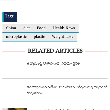
Tags:
China
diet
Food
Health News
microplastic
plastic
Weight Loss
RELATED ARTICLES
ఉద్యోగులపై రోబోట్ దాడి..వీడియో వైరల్
ఇంజెక్షన్లకు ఇక గుడ్‌బై? మధుమేహం చికిత్సకు కొత్త ఔషధంతో
కొత్త ఆశలు