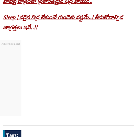
పాటిస్తే రాత్రంతా ప్రశాంతమైన నిద్ర ఖాయం..
Sleep | స‌రైన నిద్ర లేకుంటే గుండెకు న‌ష్ట‌మే..! తీసుకోవాల్సిన
జాగ్ర‌త్త‌లు ఇవే..!!
Tags: