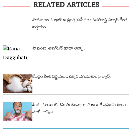
RELATED ARTICLES
పాఠశాలల పరిధిలో ఆ డ్రింక్స్ నిషేధం : మహారాష్ట్ర సర్కార్ కీలక
నిర్ణయం
పాములు, అలిగేటర్ కూడా తిన్నా..
కేంద్రం కీలక నిర్ణయం.. చక్కెర ఎగుమతులపై బ్యాన్!
మీరు చూయింగ్ గ‌మ్ తింటున్నారా..? అయితే న‌పుంస‌కులుగా
మారే ఛాన్స్‌..!