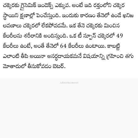
చ‌క్కెర‌కు గ్లైసెమిక్ ఇండెక్స్ ఎక్కువ‌. అంటే ఇది ర‌క్తంలోని చ‌క్కెర
స్థాయిని క్ష‌ణాల్లో పెంచేస్తుంది. ఇందుకు కార‌ణం తేనెలో ఉండే ఖ‌నిజ
ల‌వణాలు చ‌క్కెర‌లో లేక‌పోవ‌డ‌మే. ఇక తేనె చ‌క్కెర‌కు మించిన
కేల‌రీల‌ను శ‌రీరానికి అందిస్తుంది. ఒక టీ స్పూన్ చ‌క్కెర‌లో 49
కేల‌రీలు ఉంటే, అంతే తేనెలో 64 కేల‌రీలు ఉంటాయి. కాబ‌ట్టి
ఎలాంటి తీపి అయినా అన‌ర్ధ‌దాయ‌క‌మ‌నే విష‌యాన్ని గ్ర‌హించి త‌గు
మోతాదులో తీసుకోవ‌డం బెట‌ర్.