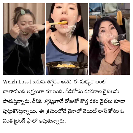
Weigh Loss | బరువు తగ్గడం అనేది ఈ మధ్యకాలంలో
చాలామంది లక్ష్యంగా మారింది. దీనికోసం రకరకాల డైట్‌లను
పాటిస్తున్నారు. దీనికి తగ్గట్లుగానే రోజుకో కొత్త రకం డైట్‌లు కూడా
పుట్టుకొస్తున్నాయి. ఈ క్రమంలోనే చైనాలో వెయిట్ లాస్‌ కోసం ఓ
వింత ట్రైండ్ ఫాలో అవుతున్నారు.