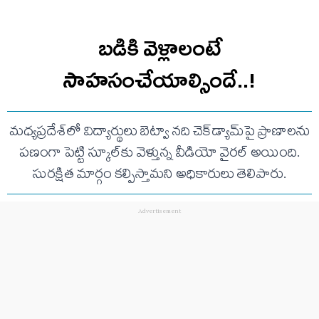
బడికి వెళ్లాలంటే
సాహసంచేయాల్సిందే..!
మధ్యప్రదేశ్‌లో విద్యార్థులు బెట్వా నది చెక్‌డ్యామ్‌పై ప్రాణాలను
పణంగా పెట్టి స్కూల్‌కు వెళ్తున్న వీడియో వైరల్ అయింది.
సురక్షిత మార్గం కల్పిస్తామని అధికారులు తెలిపారు.