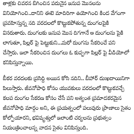
తాళ్లకు చివరన బిగించిన పదునైన ఇనుప మొనలను
వినియోగించి..దానిని ఈటె మాదిరిగా ఉయోగించి కింద వేగంగా
ప్రవహిస్తున్న నది వరదలలో కొట్టుకపోతున్న దుంగలపైకి
విసరుతారు. దుంగలకు ఇనుప మొన దిగగానే ఆ దుంగలను పైకి
లాగుతూ, పిల్లర్ పై పెట్టుకుని…మరో దుంగను సేకరించే పని
చేస్తారు. ఇలా సేకరించిన దుంగలు ఓ కుప్పగా పిల్లర్ పై వీడియోలో
కనిపిస్తున్నాయి.
బీకర వరదలకు ప్రసిద్ది అయిన కోసి నదిని.. బీహార్ దుఃఖదాయినిగా
పిలుస్తారు. జీవనోపాధి కోసం యువకులు వరదలలో కొట్టుకవచ్చే
కలప దుంగల సేకరణ కోసం చేసే పని అత్యంత ప్రమాదకరమైన
జీవనోపాధి మార్గం అని, ఈ ప్రయత్నంలో పలువురు ప్రాణాలు సైతం
కోల్పోయారని, భవిష్యత్తులో ఇలాంటి చర్యలను ప్రభుత్వం
నియంత్రించాలన్న వాదన సైతం వినిపిస్తుంది.