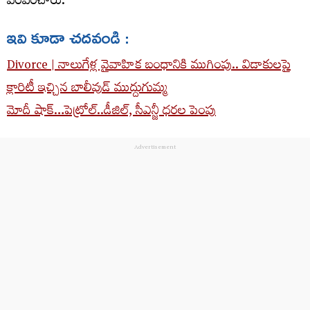
పంపించారు.
ఇవి కూడా చదవండి :
Divorce | నాలుగేళ్ల వైవాహిక బంధానికి ముగింపు.. విడాకులపై
క్లారిటీ ఇచ్చిన బాలీవుడ్ ముద్దుగుమ్మ‌
మోదీ షాక్…పెట్రోల్..డీజిల్, సీఎన్జీ ధరల పెంపు