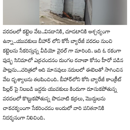
వరదలలో కట్టెల వేట..వినడానికి, చూడటానికి ఆశ్చర్యంగా
ఉన్నా..యువకులు బీహార్ లోని కోసీ బ్యారేజీ వరదల నుంచి
కట్టెలను సేకరిస్తున్న వీడియో వైరల్ గా మారింది. ఇది ఓ రకంగా
పుష్ప సినిమాలో ఎర్రచందనం దుంగల రవాణా కోసం హీరో పడిన
పాట్లను…చరిత్రలో ఆది మానవులు నదులలో ఈటెలతో సాగించిన
వేట దృశ్యాలను తలపించింది. బీహార్‌లోని కోసి బ్యారేజీ కాంక్రీట్
పిల్లర్ పై నిలబడి ఇద్దరు యువకులు కిందుగా దూసుకపోతున్న
వరదలలో కొట్టుకపోతున్న పొడవాటి కర్రలు, మొద్దులను
చాకచక్యంంగా సేకరించడం అందులో వారి పనితనానికి
నిదర్శనంగా నిలిచింది.