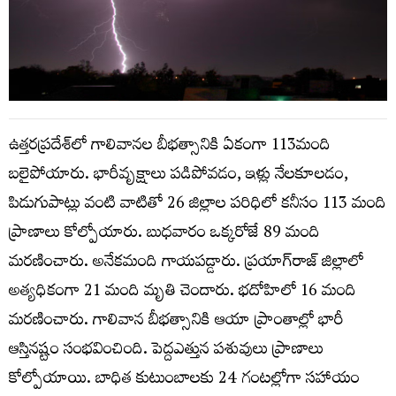
ఉత్తరప్రదేశ్‌లో గాలివానల బీభత్సానికి ఏకంగా 113మంది
బలైపోయారు. భారీవృక్షాలు పడిపోవడం, ఇళ్లు నేలకూలడం,
పిడుగుపాట్లు వంటి వాటితో 26 జిల్లాల పరిధిలో కనీసం 113 మంది
ప్రాణాలు కోల్పోయారు. బుధవారం ఒక్కరోజే 89 మంది
మరణించారు. అనేకమంది గాయపడ్డారు. ప్రయాగ్‌రాజ్‌ జిల్లాలో
అత్యధికంగా 21 మంది మృతి చెందారు. భదోహిలో 16 మంది
మరణించారు. గాలివాన బీభత్సానికి ఆయా ప్రాంతాల్లో భారీ
ఆస్తినష్టం సంభవించింది. పెద్దఎత్తున పశువులు ప్రాణాలు
కోల్పోయాయి. బాధిత కుటుంబాలకు 24 గంటల్లోగా సహాయం