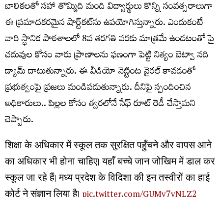
బాలికలతో సహా తొమ్మిది మంది విద్యార్థులు కొన్ని సంవత్సరాలుగా
ఈ ప్రమాదకరమైన షార్ట్‌కట్‌ను ఉపయోగిస్తున్నారు. ఎందుకంటే
వారి స్థానిక పాఠశాలలో 8వ తరగతి వరకు మాత్రమే ఉండటంతో పై
చదువుల కోసం వారు ప్రాణాలను ఫణంగా పెట్టి నిత్యం బెట్వా నది
డ్యామ్ దాటుతున్నారు. ఈ వీడియో నెట్టింట వైరల్ కావడంతో
ప్రభుత్వంపై ప్రజలు మండిపడుతున్నారు. దీనిపై స్పందించిన
అధికారులు.. పిల్లల కోసం త్వరలోనే సేఫ్ రూట్ రెడీ చేస్తామని
చెప్పారు.
शिक्षा के अधिकार में स्कूल तक सुरक्षित पहुँचने और वापस आने
का अधिकार भी होना चाहिए। यहाँ बच्चे जान जोखिम में डाल कर
स्कूल जा रहे हैं। मध्य प्रदेश के विदिशा की इन तस्वीरों का हाई
कोर्ट ने संज्ञान लिया है।
pic.twitter.com/GUMv7vNLZ2