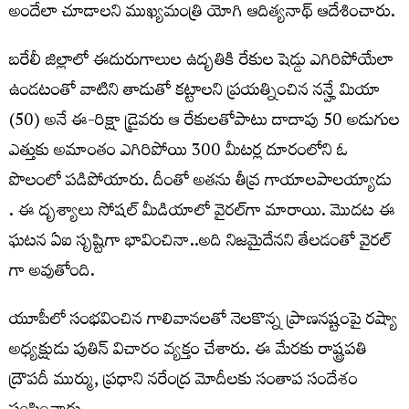
అందేలా చూడాలని ముఖ్యమంత్రి యోగి ఆదిత్యనాథ్‌ ఆదేశించారు.
బరేలీ జిల్లాలో ఈదురుగాలుల ఉదృతికి రేకుల షెడ్డు ఎగిరిపోయేలా
ఉండటంతో వాటిని తాడుతో కట్టాలని ప్రయత్నించిన నన్హే మియా
(50) అనే ఈ-రిక్షా డ్రైవరు ఆ రేకులతోపాటు దాదాపు 50 అడుగుల
ఎత్తుకు అమాంతం ఎగిరిపోయి 300 మీటర్ల దూరంలోని ఓ
పొలంలో పడిపోయారు. దీంతో అతను తీవ్ర గాయాలపాలయ్యాడు
. ఈ దృశ్యాలు సోషల్‌ మీడియాలో వైరల్‌గా మారాయి. మొదట ఈ
ఘటన ఏఐ సృష్టిగా భావించినా..అది నిజమైదేనని తేలడంతో వైరల్
గా అవుతోంది.
యూపీలో సంభవించిన గాలివానలతో నెలకొన్న ప్రాణనష్టంపై రష్యా
అధ్యక్షుడు పుతిన్‌ విచారం వ్యక్తం చేశారు. ఈ మేరకు రాష్ట్రపతి
ద్రౌపదీ ముర్ము, ప్రధాని నరేంద్ర మోదీలకు సంతాప సందేశం