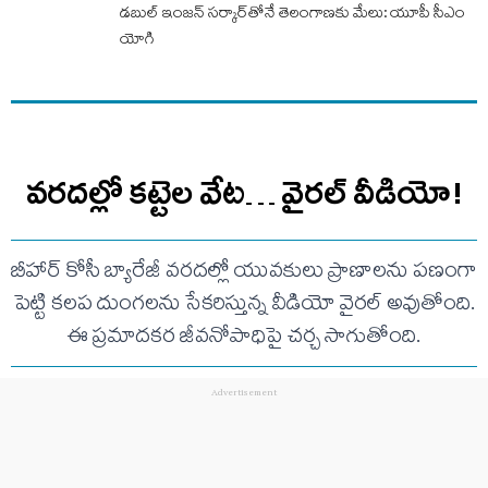
డబుల్ ఇంజన్ సర్కార్‌తోనే తెలంగాణకు మేలు: యూపీ సీఎం
యోగి
వరదల్లో కట్టెల వేట… వైరల్ వీడియో!
బీహార్ కోసీ బ్యారేజీ వరదల్లో యువకులు ప్రాణాలను పణంగా
పెట్టి కలప దుంగలను సేకరిస్తున్న వీడియో వైరల్ అవుతోంది.
ఈ ప్రమాదకర జీవనోపాధిపై చర్చ సాగుతోంది.