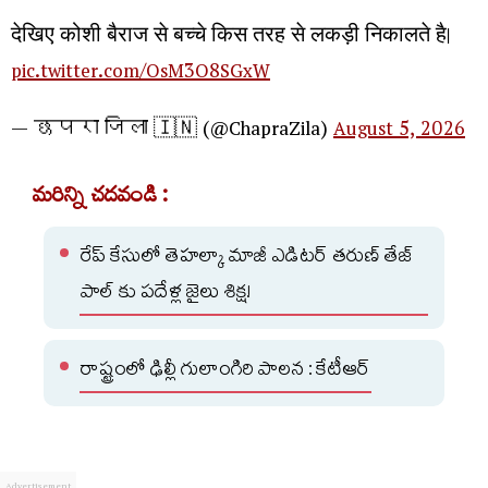
देखिए कोशी बैराज से बच्चे किस तरह से लकड़ी निकालते है।
pic.twitter.com/OsM3O8SGxW
— छपरा जिला 🇮🇳 (@ChapraZila)
August 5, 2026
మరిన్ని చదవండి :
రేప్ కేసులో తెహల్కా మాజీ ఎడిటర్ తరుణ్ తేజ్
పాల్ కు పదేళ్ల జైలు శిక్ష!
రాష్ట్రంలో ఢిల్లీ గులాంగిరి పాలన : కేటీఆర్