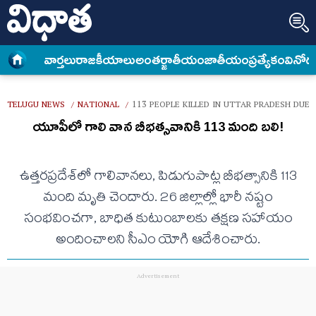
వార్త‌లు
రాజకీయాలు
అంత‌ర్జాతీయం
జాతీయం
ప్రత్యేకం
వినోద
TELUGU NEWS
NATIONAL
113 PEOPLE KILLED IN UTTAR PRADESH DUE
/
/
యూపీలో గాలి వాన బీభత్సవానికి 113 మంది బలి!
ఉత్తరప్రదేశ్‌లో గాలివానలు, పిడుగుపాట్ల బీభత్సానికి 113
మంది మృతి చెందారు. 26 జిల్లాల్లో భారీ నష్టం
సంభవించగా, బాధిత కుటుంబాలకు తక్షణ సహాయం
అందించాలని సీఎం యోగి ఆదేశించారు.