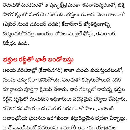
తెరుచుకోనుండటంతో ఆ పుణ్యక్షేత్రమంతా శివనామస్మరణతో, భక్తి
పారవశ్యంతో మారుమోగుతోంది. భక్తులు ఈ ఆరు నెలల కాలంలో
(ఏప్రిల్ నుండి నవంబర్ వరకు) కేదార్‌నాథ్ జ్యోతిర్లింగాన్ని
దర్శించుకోవచ్చు. ఆలయం లోపల మొబైల్ ఫోన్లు, కెమెరాలకు
నిషేధం ఉంది.
భక్తుల రద్దీతో భారీ బందోబస్తు
ఆలయ పరిసరాల్లో (కేదార్‌నగరి) తాజా మంచు కురుస్తుండటంతో,
మంచు దుప్పటిలా కనిపిస్తోంది. మంచుతో కప్పుకుపోయిన నడక
మార్గాలను పూర్తిగా క్లియర్ చేశారు. భారీ సంఖ్యలో రానున్న భక్తుల
రద్దీని దృష్టిలో ఉంచుకుని అధికారులు పటిష్టమైన చర్యలు చేపట్టారు.
మౌలిక సదుపాయాలను మెరుగుపరచడంతో పాటు, ఎలాంటి
అవాంఛనీయ ఘటనలు జరగకుండా కట్టుదిట్టమైన భద్రతా ఏర్పాట్లు,
క్రౌడ్ మేనేజ్‌మెంట్ పద్ధతులను అమల్లోకి తెచ్చారు. యాత్రికుల