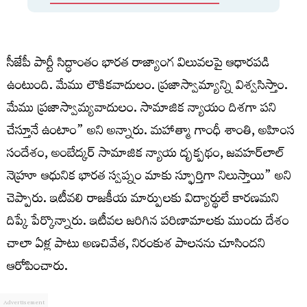
సీజేపీ పార్టీ సిద్ధాంతం భారత రాజ్యాంగ విలువలపై ఆధారపడి
ఉంటుంది. మేము లౌకికవాదులం. ప్రజాస్వామ్యాన్ని విశ్వసిస్తాం.
మేము ప్రజాస్వామ్యవాదులం. సామాజిక న్యాయం దిశగా పని
చేస్తూనే ఉంటాం” అని అన్నారు. మహాత్మా గాంధీ శాంతి, అహింస
సందేశం, అంబేద్కర్ సామాజిక న్యాయ దృక్పథం, జవహర్‌లాల్
నెహ్రూ ఆధునిక భారత స్వప్నం మాకు స్ఫూర్తిగా నిలుస్తాయి” అని
చెప్పారు. ఇటీవలి రాజకీయ మార్పులకు విద్యార్థులే కారణమని
దిప్కే పేర్కొన్నారు. ఇటీవల జరిగిన పరిణామాలకు ముందు దేశం
చాలా ఏళ్ల పాటు అణచివేత, నిరంకుశ పాలనను చూసిందని
ఆరోపించారు.