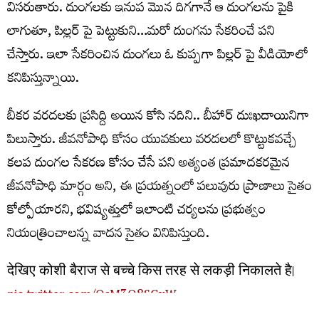
విసరుతారు. దుంగలకు ఇనుప మొన దిగగానే ఆ దుంగలను పైకి
లాగుతూ, పిల్లర్ పై పెట్టుకుని…మరో దుంగను సేకరించే పని
చేస్తారు. ఇలా సేకరించిన దుంగలు ఓ కుప్పగా పిల్లర్ పై వీడియోలో
కనిపిస్తున్నాయి.
బీకర వరదలకు ప్రసిద్ది అయిన కోసి నదిని.. బీహార్ దుఃఖదాయినిగా
పిలుస్తారు. జీవనోపాధి కోసం యువకులు వరదలలో కొట్టుకవచ్చే
కలప దుంగల సేకరణ కోసం చేసే పని అత్యంత ప్రమాదకరమైన
జీవనోపాధి మార్గం అని, ఈ ప్రయత్నంలో పలువురు ప్రాణాలు సైతం
కోల్పోయారని, భవిష్యత్తులో ఇలాంటి చర్యలను ప్రభుత్వం
నియంత్రించాలన్న వాదన సైతం వినిపిస్తుంది.
देखिए कोशी बैराज से बच्चे किस तरह से लकड़ी निकालते है।
pic.twitter.com/OsM3O8SGxW