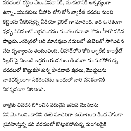
వరదలలో కట్టెల వేట..వినడానికి, చూడటానికి ఆశ్చర్యంగా
ఉన్నా..యువకులు బీహార్ లోని కోసీ బ్యారేజీ వరదల నుంచి
కట్టెలను సేకరిస్తున్న వీడియో వైరల్ గా మారింది. ఇది ఓ రకంగా
పుష్ప సినిమాలో ఎర్రచందనం దుంగల రవాణా కోసం హీరో పడిన
పాట్లను…చరిత్రలో ఆది మానవులు నదులలో ఈటెలతో సాగించిన
వేట దృశ్యాలను తలపించింది. బీహార్‌లోని కోసి బ్యారేజీ కాంక్రీట్
పిల్లర్ పై నిలబడి ఇద్దరు యువకులు కిందుగా దూసుకపోతున్న
వరదలలో కొట్టుకపోతున్న పొడవాటి కర్రలు, మొద్దులను
చాకచక్యంంగా సేకరించడం అందులో వారి పనితనానికి
నిదర్శనంగా నిలిచింది.
తాళ్లకు చివరన బిగించిన పదునైన ఇనుప మొనలను
వినియోగించి..దానిని ఈటె మాదిరిగా ఉయోగించి కింద వేగంగా
ప్రవహిస్తున్న నది వరదలలో కొట్టుకపోతున్న దుంగలపైకి