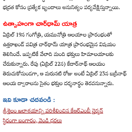
భద్రత కోసం ప్రత్యేక బృందాలు అనునిత్యం పర్యవేక్షిస్తున్నాయి.
ఉత్సాహంగా చార్‌ధామ్ యాత్ర
ఏప్రిల్ 19న గంగోత్రి, యమునోత్రి ఆలయాల ప్రారంభంతో
ఉత్తరాఖండ్ పవిత్ర చార్‌ధామ్ యాత్ర ప్రారంభమైన విషయం
తెలిసిందే. ఇప్పటికే వేలాది మంది భక్తులు హిమాలయాలకు
చేరుకున్నారు. రేపు (ఏప్రిల్ 22న) కేదార్‌నాథ్ ఆలయం
తెరుచుకోనుండగా, ఆ మరుసటి రోజు అంటే ఏప్రిల్ 23న బద్రీనాథ్
ఆలయ ద్వారాలను సైతం భక్తుల దర్శనార్థం తెరవనున్నారు.
ఇవి కూడా చదవండి :
శ్రీశైలం జలాశయాన్ని పరిశీలించిన కేఆర్ఎంబీ చైర్మన్
స్థిరంగా బంగారం, వెండి ధరలు