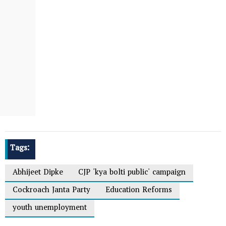
Tags:
Abhijeet Dipke
CJP 'kya bolti public' campaign
Cockroach Janta Party
Education Reforms
youth unemployment