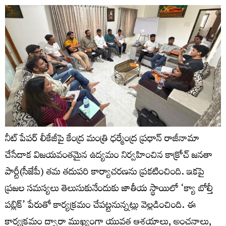
నీట్ పేపర్ లీకేజీపై కేంద్ర మంత్రి ధర్మేంద్ర ప్రధాన్ రాజీనామా
చేసేదాక విజయవంతమైన ఉద్యమం నిర్వహించిన కాక్రోచ్‌ జనతా
పార్టీ(సీజేపీ) తమ తదుపరి కార్యాచరణను ప్రకటించింది. ఇకపై
ప్రజల సమస్యలు తెలుసుకునేందుకు జాతీయ స్థాయిలో ‘క్యా బోల్తీ
పబ్లిక్‌’ పేరుతో కార్యక్రమం చేపట్టనున్నట్లు వెల్లడించింది. ఈ
కార్యక్రమం ద్వారా ముఖ్యంగా యువత ఆశయాలు, అంచనాలు,