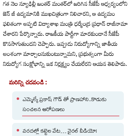
గత నెల న్యూఢిల్లీ జంతర్ మంతర్‌లో జరిగిన సీజేపీ ఆధ్వర్యంలోని
జెన్ జీ ఉద్యమానికి ముఖచిత్రంగా నిలిచారని, ఆ ఉద్యమం
ఫలితంగా అప్పటి విద్యాశాఖ మంత్రి ధర్మేంద్ర ప్రధాన్ రాజీనామా
చేశారని పేర్కొన్నారు. రాజకీయ పార్టీగా మారకుండానే సీజేపీ
కొనసాగుతుందని చెప్పారు. ఇప్పుడు నిరుద్యోగాన్ని జాతీయ
అంశంగా మార్చాలనుకుంటున్నామని, ప్రభుత్వంగా మీరు
నిరుద్యోగ సంక్షోభాన్ని ఇక నిర్లక్ష్యం చేయలేరని ఆయన తెలిపారు.
మరిన్ని చదవండి :
ఎమ్మెల్యే ప్రకాష్ గౌడ్ తో ప్రాణహాని..కొడుకు
సంచలన ఆరోపణలు
వరదల్లో కట్టెల వేట… వైరల్ వీడియో!