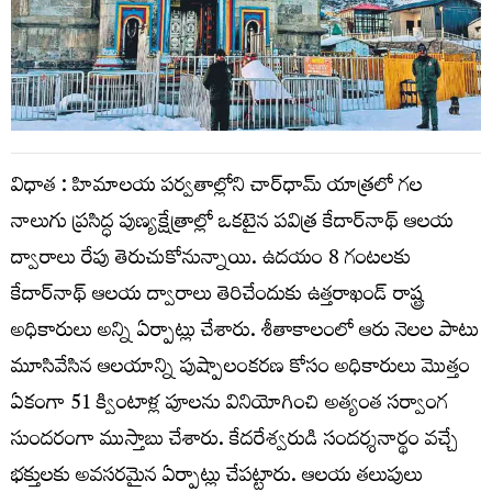
విధాత : హిమాలయ పర్వతాల్లోని చార్‌ధామ్ యాత్రలో గల
నాలుగు ప్రసిద్ధ పుణ్యక్షేత్రాల్లో ఒకటైన పవిత్ర కేదార్‌నాథ్ ఆలయ
ద్వారాలు రేపు తెరుచుకోనున్నాయి. ఉదయం 8 గంటలకు
కేదార్‌నాథ్ ఆలయ ద్వారాలు తెరిచేందుకు ఉత్తరాఖండ్ రాష్ట్ర
అధికారులు అన్ని ఏర్పాట్లు చేశారు. శీతాకాలంలో ఆరు నెలల పాటు
మూసివేసిన ఆలయాన్ని పుష్పాలంకరణ కోసం అధికారులు మొత్తం
ఏకంగా 51 క్వింటాళ్ల పూలను వినియోగించి అత్యంత సర్వాంగ
సుందరంగా ముస్తాబు చేశారు. కేదరేశ్వరుడి సందర్శనార్థం వచ్చే
భక్తులకు అవసరమైన ఏర్పాట్లు చేపట్టారు. ఆలయ తలుపులు