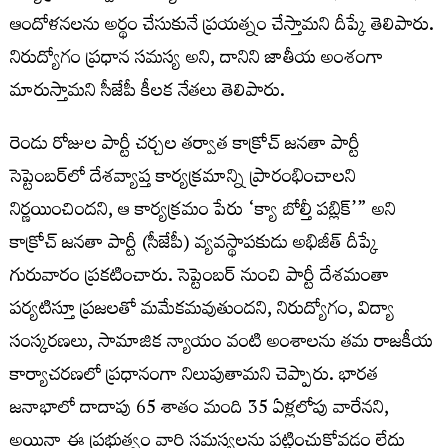
ఆందోళనలను అర్థం చేసుకునే ప్రయత్నం చేస్తామని దీప్కే తెలిపారు.
నిరుద్యోగం ప్రధాన సమస్య అని, దానిని జాతీయ అంశంగా
మారుస్తామని సీజేపీ కీలక నేతలు తెలిపారు.
రెండు రోజుల పార్టీ చర్చల తర్వాత కాక్రోచ్ జనతా పార్టీ
సెప్టెంబర్‌లో దేశవ్యాప్త కార్యక్రమాన్ని ప్రారంభించాలని
నిర్ణయించిందని, ఆ కార్యక్రమం పేరు ‘క్యా బోల్తీ పబ్లిక్’” అని
కాక్రోచ్ జనతా పార్టీ (సీజేపీ) వ్యవస్థాపకుడు అభిజీత్ దీప్కే
గురువారం ప్రకటించారు. సెప్టెంబర్ నుంచి పార్టీ దేశమంతా
పర్యటిస్తూ ప్రజలతో మమేకమవుతుందని, నిరుద్యోగం, విద్యా
సంస్కరణలు, సామాజిక న్యాయం వంటి అంశాలను తమ రాజకీయ
కార్యాచరణలో ప్రధానంగా నిలుపుతామని చెప్పారు. భారత
జనాభాలో దాదాపు 65 శాతం మంది 35 ఏళ్లలోపు వారేనని,
అయినా ఈ ప్రభుత్వం వారి సమస్యలను పట్టించుకోవడం లేదు