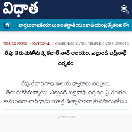
వార్త‌లు
రాజకీయాలు
అంత‌ర్జాతీయం
జాతీయం
ప్రత్యేకం
వినోద
TELUGU NEWS
NATIONAL
CHARDHAM YATRA TEMPLE GATES OPEN FOR
/
/
రేపు తెరుచుకోనున్న కేదార్ నాథ్ ఆలయం..ఎల్లుండి బద్రీనాధ్
దర్శనం
రేపు కేదార్‌నాథ్ ఆలయ ద్వారాలు భక్తులకు
తెరుచుకోనున్నాయి. ఎల్లుండి బద్రీనాథ్ దర్శనం ప్రారంభం
కానుండగా చార్‌ధామ్ యాత్ర ఉత్సాహంగా కొనసాగుతోంది.