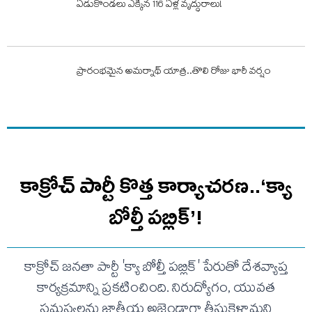
ఏడుకొండలు ఎక్కిన 116 ఏళ్ల వృద్ధురాలు!
ప్రారంభమైన అమర్నాథ్ యాత్ర..తొలి రోజు భారీ వర్షం
కాక్రోచ్ పార్టీ కొత్త కార్యాచరణ..‘క్యా
బోల్తీ పబ్లిక్’!
కాక్రోచ్ జనతా పార్టీ 'క్యా బోల్తీ పబ్లిక్' పేరుతో దేశవ్యాప్త
కార్యక్రమాన్ని ప్రకటించింది. నిరుద్యోగం, యువత
సమస్యలను జాతీయ అజెండాగా తీసుకెళ్తామని