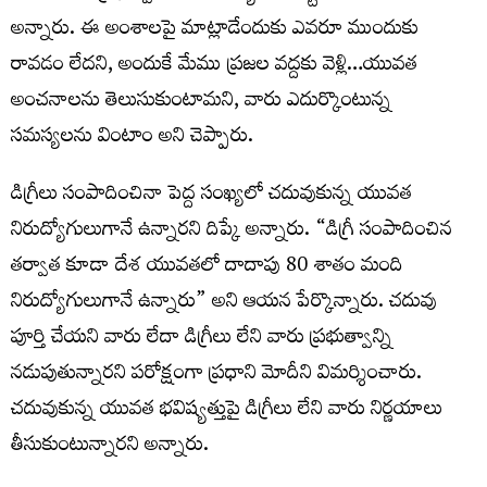
అన్నారు. ఈ అంశాలపై మాట్లాడేందుకు ఎవరూ ముందుకు
రావడం లేదని, అందుకే మేము ప్రజల వద్దకు వెళ్లి…యువత
అంచనాలను తెలుసుకుంటామని, వారు ఎదుర్కొంటున్న
సమస్యలను వింటాం అని చెప్పారు.
డిగ్రీలు సంపాదించినా పెద్ద సంఖ్యలో చదువుకున్న యువత
నిరుద్యోగులుగానే ఉన్నారని దిప్కే అన్నారు. “డిగ్రీ సంపాదించిన
తర్వాత కూడా దేశ యువతలో దాదాపు 80 శాతం మంది
నిరుద్యోగులుగానే ఉన్నారు” అని ఆయన పేర్కొన్నారు. చదువు
పూర్తి చేయని వారు లేదా డిగ్రీలు లేని వారు ప్రభుత్వాన్ని
నడుపుతున్నారని పరోక్షంగా ప్రధాని మోదీని విమర్శించారు.
చదువుకున్న యువత భవిష్యత్తుపై డిగ్రీలు లేని వారు నిర్ణయాలు
తీసుకుంటున్నారని అన్నారు.