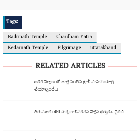
Tags:
Badrinath Temple
Chardham Yatra
Kedarnath Temple
Pilgrimage
uttarakhand
RELATED ARTICLES
బడికి వెళ్లాలంటే తాళ్ల వంతెన ట్రాలీ సాహసయాత్ర
చేయాల్సిందే..!
తిరుమలకు 481 సార్లు కాలినడకన వెళ్లిన భక్తుడు..వైరల్