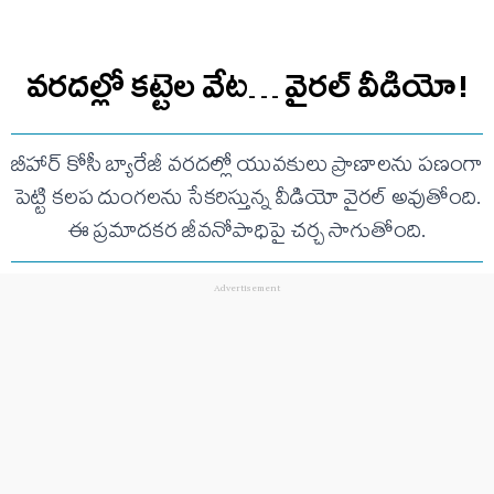
వరదల్లో కట్టెల వేట… వైరల్ వీడియో!
బీహార్ కోసీ బ్యారేజీ వరదల్లో యువకులు ప్రాణాలను పణంగా
పెట్టి కలప దుంగలను సేకరిస్తున్న వీడియో వైరల్ అవుతోంది.
ఈ ప్రమాదకర జీవనోపాధిపై చర్చ సాగుతోంది.