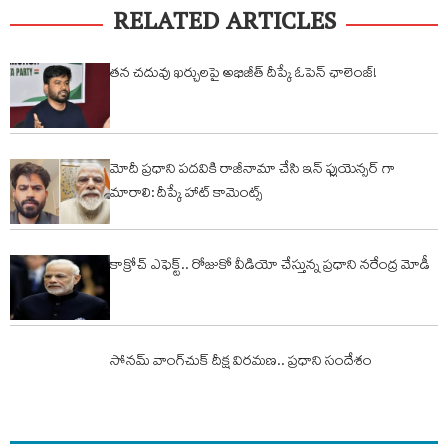
RELATED ARTICLES
తన చదువు ఖర్చులపై అభిజీత్ దీప్కే ఓపెన్ ఛాలెంజ్!
మోదీ ప్రధాని పదవికి రాజీనామా చేసి ఇన్ ఫ్లుయెన్సర్ గా
మారాలి: దీప్కే హాట్ కామెంట్స్
కాక్రోచ్ ఎఫెక్ట్.. రోజుకో వీడియో చేస్తున్న ప్ర‌ధాని న‌రేంద్ర మోడీ
సోనమ్‌ వాంగ్‌చుక్‌ దీక్ష విరమణ.. ప్రధాని సందేశం