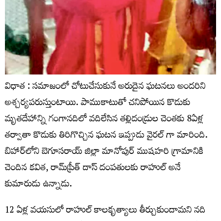
విధాత : సమాజంలో చోటుచేసుకునే అరుదైన ఘటనలు అందరిని
అశ్చర్యపరుస్తుంటాయి. పాముకాటుతో చనిపోయిన కొడుకు
మృతదేహాన్ని గంగానదిలో వదిలేసిన తల్లిదండ్రుల చెంతకు 8ఏళ్ల
తర్వాతా కొడుకు తిరిగొచ్చిన ఘటన ఇప్పుడు వైరల్ గా మారింది.
బిహార్‌లోని బెగూసరాయ్‌ జిల్లా మానోపుర్‌ ముషహరి గ్రామానికి
చెందిన కవిత, రామ్‌ప్రీత్‌ దాస్‌ దంపతులకు రాహుల్ అనే
కుమారుడు ఉన్నాడు.
12 ఏళ్ల వయసులో రాహుల్ కాలకృత్యాలు తీర్చుకుందామని నది