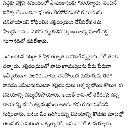
వద్దకు వెళ్లిన సమయంలో పాముకాటుకు గురయ్యాడు. వెంటనే
చికిత్స చేయించినా ఫలితం లేకపోవడంతో కుమారుడు
చనిపోయాడని రోధించిన తల్లిదండ్రులు చేసేదిలేక తమ
సాంప్రదాయం మేరకు మృతదేహాన్ని అయోధ్య ఘాట్‌ వద్ద
గంగానదిలో వదిలేశారు.
ఇది జరిగిన సరిగ్గా 8 ఏళ్ల తర్వాత రాహుల్‌ స్వగ్రామానికి తిరిగి
వచ్చాడు. తల్లిదండ్రులతో పాటు గ్రామస్తులను పేరు పేరునా
ఆప్యాయంగా పలకరించాడు. చనిపోయిన కుమారుడు తిరిగి
రావడం ఏమిటనుకుంటూ తల్లిదండ్రులు ఆశ్చర్యపోయి తొలుత ఈ
విషయాన్ని నమ్మలేకపోయారు. అయితే రాహుల్‌ శరీరంపై ఉన్న
గాయాన్ని చూసి తల్లిదండ్రులు అతడు తమ కుమారుడేనని
గుర్తించారు. అసలు ఏం జరిగిందన్న విషయాన్ని కొడుకు మాటల్లో
తెలుసుకుని మరింత అశ్చర్యానికి, ఆనందానికి లోనయ్యారు.