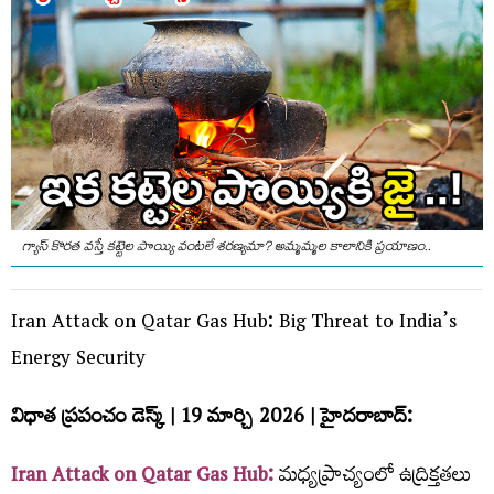
గ్యాస్ కొరత వస్తే కట్టెల పొయ్యి వంటలే శరణ్యమా? అమ్మమ్మల కాలానికి ప్రయాణం..
Iran Attack on Qatar Gas Hub: Big Threat to India’s
Energy Security
విధాత ప్రపంచం డెస్క్​ | 19 మార్చి 2026 | హైదరాబాద్​:
Iran Attack on Qatar Gas Hub:
మధ్యప్రాచ్యంలో ఉద్రిక్తతలు