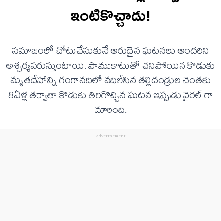
ఇంటికొచ్చాడు!
సమాజంలో చోటుచేసుకునే అరుదైన ఘటనలు అందరిని
అశ్చర్యపరుస్తుంటాయి. పాముకాటుతో చనిపోయిన కొడుకు
మృతదేహాన్ని గంగానదిలో వదిలేసిన తల్లిదండ్రుల చెంతకు
8ఏళ్ల తర్వాతా కొడుకు తిరిగొచ్చిన ఘటన ఇప్పుడు వైరల్ గా
మారింది.