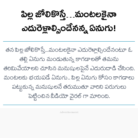
పిల్ల జోలికొస్తే…మంటలకైనా
ఎదురెళ్లాల్సిందేనన్న ఏనుగు!
తన పిల్ల జోలికొస్తే...మంటలకైనా ఎదురెళ్లాల్సిందేనంటూ ఓ
తల్లి ఏనుగు మండుతున్న కాగడాలతో తమను
తరిమివేయాలని చూసిన మనుషులపైనే ఎదురుదాడి చేసింది.
మంటలకు భయపడే ఏనుగు.. పిల్ల ఏనుగు కోసం కాగడాలు
పట్టుకున్న మనుషులనే తరుముతూ వారిని పరుగులు
పెట్టించిన వీడియో వైరల్ గా మారింది.