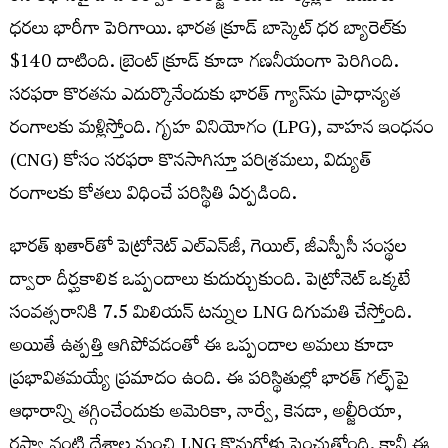
ధరలు భారీగా పెరిగాయి. భారత క్రూడ్ బాస్కెట్ ధర బ్యారెల్‌కు
$140 దాటింది. బ్రెంట్ క్రూడ్ కూడా గణనీయంగా పెరిగింది.
సరఫరా కొరతను ఎదుర్కొనేందుకు భారత్ గ్యాస్‌ను ప్రాధాన్యత
రంగాలకు మళ్లిస్తోంది. గృహ వినియోగం (LPG), వాహన ఇంధనం
(CNG) కోసం సరఫరా కొనసాగిస్తూ పరిశ్రమలు, విద్యుత్
రంగాలకు కోతలు విధించే పరిస్థితి ఏర్పడింది.
భారత్ ఖతార్‌తో పెట్రోనెట్ ఎల్‌ఎన్‌జీ, గెయిల్, జీఎస్పీసీ సంస్థల
ద్వారా దీర్ఘకాలిక ఒప్పందాలు కుదుర్చుకుంది. పెట్రోనెట్ ఒక్కటే
సంవత్సరానికి 7.5 మిలియన్ టన్నుల LNG దిగుమతి చేస్తోంది.
అయితే ఉత్పత్తి ఆగిపోవడంతో ఈ ఒప్పందాల అమలు కూడా
ప్రభావితమయ్యే ప్రమాదం ఉంది. ఈ పరిస్థితుల్లో భారత్ గల్ఫ్‌పై
ఆధారాన్ని తగ్గించేందుకు అమెరికా, నార్వే, కెనడా, అల్జీరియా,
రష్యా వంటి దేశాల నుంచి LNG కొనుగోళ్లు పెంచుతోంది. కానీ ఈ