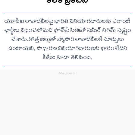
యూపీఐ లావాదేవీలపై భారత వినియోగదారులకు ఎలాంటి
ఛార్జీలు విధించబోమని ఫోన్‌పే సీఈవో సమీర్ నిగమ్ స్పష్టం
చేశారు. కొత్త బిల్లుతో వ్యాపార లావాదేవీలకే మార్పులు
ఉంటాయని, సాధారణ వినియోగదారులకు భారం లేదని
పీసీఐ కూడా తెలిపింది.