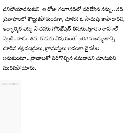
చనిపోయాడనుకుని ఆ రోజు గంగానదిలో వదిలేసిన నన్ను.. నది
ప్రవాహంలో కొట్టుకపోతుండగా, చూసిన ఓ సాధువు కాపాడారని,
ఆధ్యాత్మిక విద్య సాధనకు గోరఖ్‌పుర్‌ తీసుకువెళ్లాడని రాహుల్‌
వెల్లడించాడు. తమ కొడుకు విషయంతో జరిగిన అద్భుతాన్ని
చూసిన తల్లిదండ్రులు, గ్రామస్తులు అదంతా దైవలీల
అనుకుంటూ..ప్రాణాలతో తిరిగొచ్చిన తమవాడిని చూసుకుని
మురిసిపోయారు.