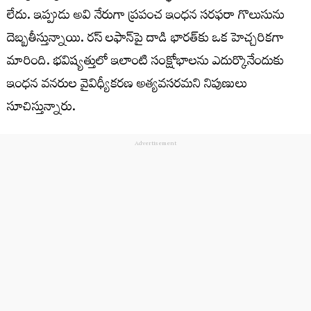
లేదు. ఇప్పుడు అవి నేరుగా ప్రపంచ ఇంధన సరఫరా గొలుసును
దెబ్బతీస్తున్నాయి. రస్ లఫాన్‌పై దాడి భారత్‌కు ఒక హెచ్చరికగా
మారింది. భవిష్యత్తులో ఇలాంటి సంక్షోభాలను ఎదుర్కొనేందుకు
ఇంధన వనరుల వైవిధ్యీకరణ అత్యవసరమని నిపుణులు
సూచిస్తున్నారు.