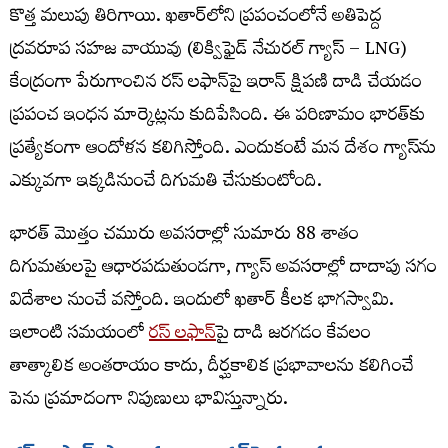
కొత్త మలుపు తిరిగాయి. ఖతార్‌లోని ప్రపంచంలోనే అతిపెద్ద
ద్రవరూప సహజ వాయువు (లిక్విఫైడ్ నేచురల్ గ్యాస్ – LNG)
కేంద్రంగా పేరుగాంచిన రస్ లఫాన్‌పై ఇరాన్ క్షిపణి దాడి చేయడం
ప్రపంచ ఇంధన మార్కెట్లను కుదిపేసింది. ఈ పరిణామం భారత్‌కు
ప్రత్యేకంగా ఆందోళన కలిగిస్తోంది. ఎందుకంటే మన దేశం గ్యాస్​ను
ఎక్కువగా ఇక్కడినుంచే దిగుమతి చేసుకుంటోంది.
భారత్ మొత్తం చమురు అవసరాల్లో సుమారు 88 శాతం
దిగుమతులపై ఆధారపడుతుండగా, గ్యాస్ అవసరాల్లో దాదాపు సగం
విదేశాల నుంచే వస్తోంది. ఇందులో ఖతార్ కీలక భాగస్వామి.
ఇలాంటి సమయంలో
రస్ లఫాన్‌
పై దాడి జరగడం కేవలం
తాత్కాలిక అంతరాయం కాదు, దీర్ఘకాలిక ప్రభావాలను కలిగించే
పెను ప్రమాదంగా నిపుణులు భావిస్తున్నారు.