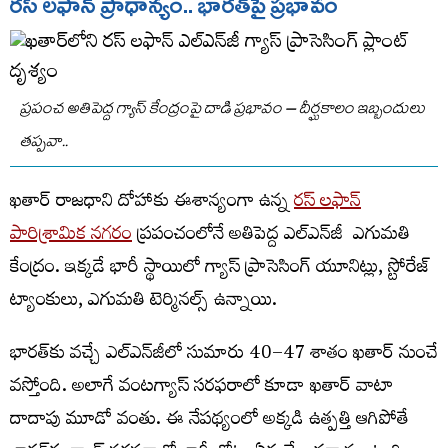
రస్
లఫాన్
ప్రాధాన్యం
..
భారత్
పై
ప్రభావం
ప్రపంచ అతిపెద్ద గ్యాస్ కేంద్రంపై దాడి ప్రభావం – దీర్ఘకాలం ఇబ్బందులు
తప్పవా..
ఖతార్ రాజధాని దోహాకు ఈశాన్యంగా ఉన్న
రస్ లఫాన్
పారిశ్రామిక నగరం
ప్రపంచంలోనే అతిపెద్ద ఎల్​ఎన్​జీ ఎగుమతి
కేంద్రం. ఇక్కడే భారీ స్థాయిలో గ్యాస్ ప్రాసెసింగ్ యూనిట్లు, స్టోరేజ్
ట్యాంకులు, ఎగుమతి టెర్మినల్స్ ఉన్నాయి.
భారత్‌కు వచ్చే ఎల్​ఎన్​జీలో సుమారు 40–47 శాతం ఖతార్ నుంచే
వస్తోంది. అలాగే వంటగ్యాస్​ సరఫరాలో కూడా ఖతార్ వాటా
దాదాపు మూడో వంతు. ఈ నేపథ్యంలో అక్కడి ఉత్పత్తి ఆగిపోతే