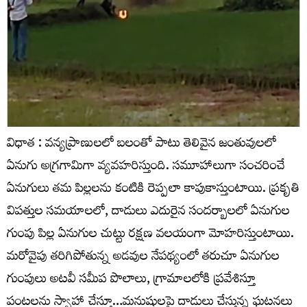
విధాత : వన్యప్రాణులలో బలంతో పాటు తెలివైన జంతువులలో
ఏనుగు అగ్రగామిగా వ్యవహరిస్తుంది. సమూహాలుగా సంచరించే
ఏనుగులు తమ పిల్లలను కంటికి రెప్పలా కాపుకాస్తుంటాయి. ప్రకృతి
విపత్తుల సమయాలలో, దాడులు ఎదురైన సందర్బాలలో ఏనుగుల
గుంపు పిల్ల ఏనుగుల చుట్టు రక్షణ వలయంగా మోహరిస్తుంటాయి.
మరోవైపు తరిగిపోతున్న అడవుల నేపథ్యంలో తరుచూ ఏనుగుల
గుంపులు అటవీ సమీప పొలాలు, గ్రామాలలోకి ప్రవేశిస్తూ
పంటలను స్వాహా చేస్తూ…మనుషులపై దాడులు చేస్తున్న ఘటనలు