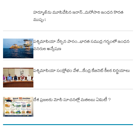
హర్మూజ్‌ను మూసివేసిన ఇరాన్‌..మరోసారి ఇంధన కొరత
ముప్పు !
పశ్చిమాసియా నేర్పిన పాఠం..భారత సముద్ర గర్భంలో ఇంధన
వనరుల అన్వేషణ
పశ్చిమాసియా సంక్షోభం వేళ...కేంద్ర కేబినెట్ కీలక నిర్ణయాలు
దేశ ప్రజలకు మోదీ సూచనల్లో మతలబు ఏమిటీ ?