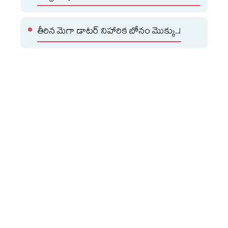
తీరిన మెగా డాటర్ నిహారిక బోనం మొక్కు..!
మరోవైపు పేమెంట్ కౌన్సిల్ ఆఫ్ ఇండియా (పీసీఐ) సైతం యూపీఐ
చార్జీల ప్రచారంపై స్పందించింది. వినియోగదారులు, చిన్న
వ్యాపారాలు ఇప్పటిలాగే యుపీఐ సేవలను ఉచితంగా
వినియోగించుకోవచ్చని పీసీఐ వెల్లడించింది. డిజిటల్ చెల్లింపుల
రంగాన్ని మరింత బలోపేతం చేసేందుకు మరియు సాంకేతిక
వ్యయాన్ని భరించేందుకు వ్యాపారాల పరంగా ఈ మార్పులు
తెస్తున్నారే తప్ప, వినియోగదారులపై ఎలాంటి భారం పడదని స్పష్టం
చేసింది. కొత్త బిల్లుతో ఎంపిక చేసిన డిజిటల్‌ లావాదేవీలపై మర్చంట్‌
డిస్కౌంట్‌ రేట్‌(ఎండీఆర్‌) ఛార్జీ విధించేందుకు బ్యాంకులు, చెల్లింపుల