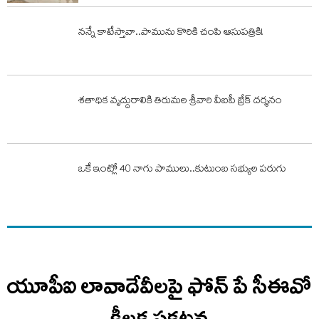
నన్నే కాటేస్తావా..పామును కొరికి చంపి ఆసుపత్రికి!
శతాధిక వృద్దురాలికి తిరుమల శ్రీవారి వీఐపీ బ్రేక్ దర్శనం
ఒకే ఇంట్లో 40 నాగు పాములు..కుటుంబ సభ్యుల పరుగు
యూపీఐ లావాదేవీలపై ఫోన్ పే సీఈవో
కీలక ప్రకటన