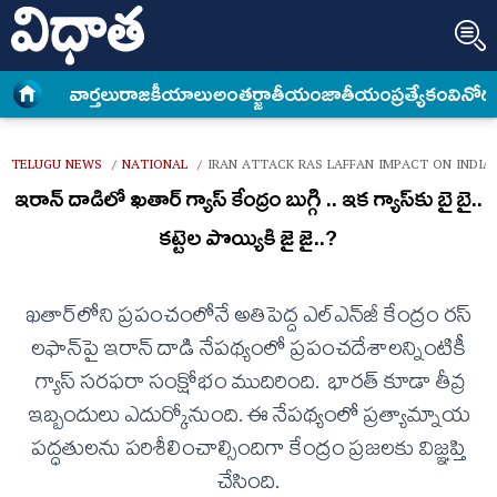
వార్త‌లు
రాజకీయాలు
అంత‌ర్జాతీయం
జాతీయం
ప్రత్యేకం
వినోద
TELUGU NEWS
NATIONAL
IRAN ATTACK RAS LAFFAN IMPACT ON INDIA
/
/
ఇరాన్ దాడిలో ఖతార్ గ్యాస్ కేంద్రం బుగ్గి .. ఇక గ్యాస్‌కు బై బై..
కట్టెల పొయ్యికి జై జై..?
ఖతార్‌లోని ప్రపంచంలోనే అతిపెద్ద ఎల్‌ఎన్‌జీ కేంద్రం రస్
లఫాన్‌పై ఇరాన్ దాడి నేపథ్యంలో ప్రపంచదేశాలన్నింటికీ
గ్యాస్ సరఫరా సంక్షోభం ముదిరింది. భారత్​ కూడా తీవ్ర
ఇబ్బందులు ఎదుర్కోనుంది. ఈ నేపథ్యంలో ప్రత్యామ్నాయ
పద్ధతులను పరిశీలించాల్సిందిగా కేంద్రం ప్రజలకు విజ్ఞప్తి
చేసింది.