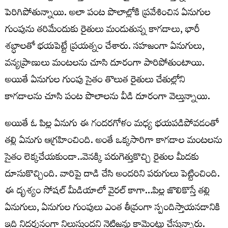
పెరిగిపోతున్నాయి. అలా పంట పొలాల్లోకి ప్రవేశించిన ఏనుగుల
గుంపును తరిమేందుకు రైతులు మండుతున్న కాగడాలు, భారీ
శబ్ధాలతో భయపెట్టే ప్రయత్నం చేశారు. సహజంగా ఏనుగులు,
వన్యప్రాణులు మంటలను చూసి దూరంగా పారిపోతుంటాయి.
అయితే ఏనుగుల గుంపు సైతం తొలుత రైతులు చేతుల్లోని
కాగడాలను చూసి పంట పొలాలను వీడి దూరంగా వెల్తున్నాయి.
అయితే ఓ పిల్ల ఏనుగు ఈ గందరగోళం మధ్య భయపడిపోవడంతో
తల్లి ఏనుగు ఆగ్రహించింది. అంతే ఒక్కసారిగా కాగడాల మంటలను
సైతం లెక్కచేయకుండా..వెనక్కి పరుగెత్తుకొచ్చి రైతుల మీదకు
దూసుకొచ్చింది. వారిపై దాడి చేసి అందరిని పరుగులు పెట్టించింది.
ఈ దృశ్యం సోషల్ మీడియాలో వైరల్ కాగా…పిల్ల జొలికొస్తే తల్లి
ఏనుగులు, ఏనుగుల గుంపులు ఎంత తీవ్రంగా స్పందిస్తాయనడానికి
ఇది నిదర్శనంగా నిలుస్తుందని నెటిజన్లు కామెంట్లు చేస్తున్నారు.