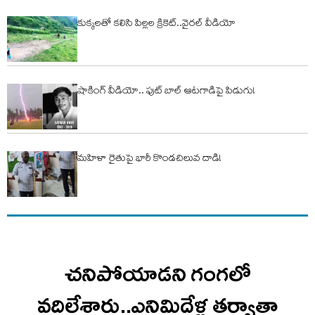
కుక్కలతో కలిసి పిల్లల క్రికెట్..వైరల్ వీడియో
షాకింగ్ వీడియో.. ఫుట్ బాల్ ఆటగాడిపై పిడుగు!
మహిళా రైతుపై భారీ కొండచిలువ దాడి!
చనిపోయాడని గంగలో
వదిలేశారు..ఎనిమిదేళ్ల తర్వాతా