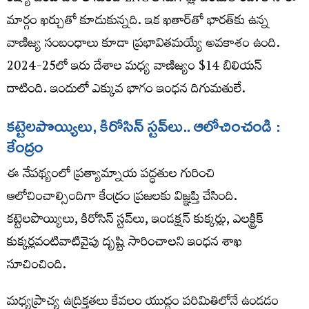
మార్గం ఖర్చుతో కూడుకున్నది. ఇక ఖతార్‌తో భారత్‌కు ఉన్న
వాణిజ్య సంబంధాలు కూడా ప్రభావితమయ్యే అవకాశం ఉంది.
2024-25లో ఇరు దేశాల మధ్య వాణిజ్యం $14 బిలియన్
దాటింది. ఇందులో ఎక్కువ భాగం ఇంధన దిగుమతులే.
కట్టెలపొయ్యిలు, కిరోసిన్​ స్టవ్​లు.. ఆలోచించండి :
కేంద్రం
ఈ నేపథ్యంలో ప్రత్యామ్నాయ పద్ధతుల గురించి
ఆలోచించాల్సిందిగా కేంద్రం ప్రజలకు విజ్ఞప్తి చేసింది.
కట్టెలపొయ్యిలు, కిరోసిన్​ స్టవ్​లు, ఇండక్షన్​ కుక్కర్లు, ఎలక్ట్రిక్​
కుక్కర్లవంటివాటివైపు దృష్టి సారించాలని ఇంధన శాఖ
సూచించింది.
మధ్యప్రాచ్య ఉద్రిక్తతలు కేవలం యుద్ధం పరిమితిలోనే ఉండడం