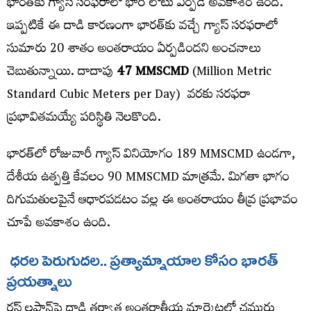
భారత్‌కు గ్యాస్ సరఫరాలో భారీ లోటు ఏర్పడే అవకాశం ఉంది.
ఇప్పటికే ఈ దాడి కారణంగా భారత్‌కు వచ్చే గ్యాస్ సరఫరాలో
సుమారు 20 శాతం అంతరాయం ఏర్పడిందని అంచనాలు
చెబుతున్నాయి. దాదాపు
47 MMSCMD
(Million Metric
Standard Cubic Meters per Day) వరకు సరఫరా
ప్రభావితమయ్యే పరిస్థితి నెలకొంది.
భారత్‌లో రోజువారీ గ్యాస్ వినియోగం 189 MMSCMD ఉండగా,
దేశీయ ఉత్పత్తి కేవలం 90 MMSCMD మాత్రమే. మిగతా భాగం
దిగుమతులపైనే ఆధారపడటం వల్ల ఈ అంతరాయం తీవ్ర ప్రభావం
చూపే అవకాశం ఉంది.
ధరల
పెరుగుదల
..
ప్రత్యామ్నాయాల
కోసం
భారత్
ప్రయత్నాలు
రస్ లఫాన్‌పై దాడి తర్వాత అంతర్జాతీయ మార్కెట్లలో చమురు