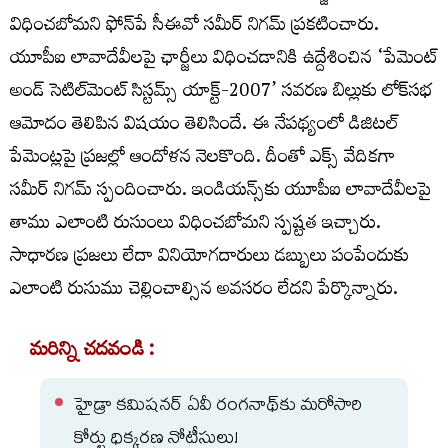
విధించబోమని ఫోన్‌పే సీఈవో సమీర్‌ నిగమ్‌ ప్రకటించారు.
యూపీఐ లావాదేవీలపై ఛార్జీలు విధించడానికి ఉద్దేశించిన ‘పేమెంట్
అండ్ సెటిల్‌మెంట్ సిస్టమ్స్ యాక్ట్-2007’ సవరణ బిల్లుకు లోక్‌సభ
ఆమోదం తెలిపిన విషయం తెలిసిందే. ఈ నేపథ్యంలో డిజిటల్‌
పేమెంట్లపై ప్రజల్లో ఆందోళన నెలకొంది. దీంతో ఎక్స్‌ వేదికగా
సమీర్‌ నిగమ్‌ స్పందించారు. ఇండియన్స్‌కు యూపీఐ లావాదేవీలపై
తాము ఎలాంటి రుసుంలు విధించబోమని స్పష్టత ఇచ్చారు.
సాధారణ ప్రజలు లేదా వినియోగదారులు డబ్బులు పంపేందుకు
ఎలాంటి రుసుము చెల్లించాల్సిన అవసరం లేదని పేర్కొన్నారు.
మరిన్ని చదవండి :
హైడ్రా కమిషనర్ ఏవీ రంగనాథ్‌కు మరోసారి
కోర్టు ధిక్కరణ నోటీసులు!