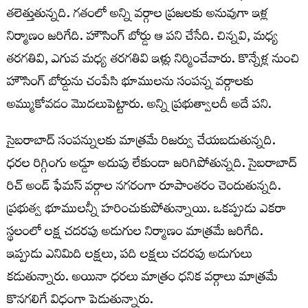
తలెత్తుతున్నది. గతంలో అన్ని వర్గాల ప్రజలకు అనువుగా ఇళ్ల
నిర్మాణం జరిగేది. హౌసింగ్ బోర్డు ఆ పని చేసేది. చిన్నవి, మధ్య
తరగతివి, ఎగువ మధ్య తరగతివి ఇళ్లు నిర్మించేవారు. కొన్నేళ్ల నుంచి
హౌసింగ్ బోర్డును చంపేసి భూములను సంపన్న వర్గాలకు
అమ్ముకోవడం మొదలుపెట్టారు. అన్ని ప్రభుత్వాలదీ అదే పని.
సైబరాబాద్ సంపన్నులకు మాత్రమే రిజర్వు చేయబడుతున్నది.
ధరల రిగ్గింగు అడ్డూ అదుపు లేకుండా జరిగిపోతున్నది. సైబరాబాద్
రిచ్ అండ్ ఫేమస్ వర్గాల నగరంగా రూపాంతరం చెందుతున్నది.
ప్రభుత్వ భూములన్నీ హరించుకుపోతున్నాయి. ఒకప్పుడు ఎకరా
స్థలంలో లక్ష చదరపు అడుగుల నిర్మాణం మాత్రమే జరిగేది.
ఇప్పుడు ఎనిమిది లక్షలు, పది లక్షలు చదరపు అడుగులు
కడుతున్నారు. అయినా ధరలు మాత్రం ధనిక వర్గాలు మాత్రమే
కొనగలిగే విధంగా పెడుతున్నారు.