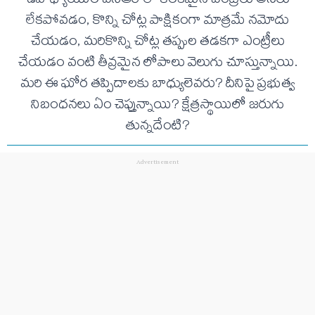
ఉపాధ్యాయుల ఎస్ఆర్ లో కీలకమైన ఎంట్రీలు అసలు
లేకపోవడం, కొన్ని చోట్ల పాక్షికంగా మాత్రమే నమోదు
చేయడం, మరికొన్ని చోట్ల తప్పుల తడకగా ఎంట్రీలు
చేయడం వంటి తీవ్రమైన లోపాలు వెలుగు చూస్తున్నాయి.
మరి ఈ ఘోర తప్పిదాలకు బాధ్యులెవరు? దీనిపై ప్రభుత్వ
నిబంధనలు ఏం చెప్తున్నాయి? క్షేత్రస్థాయిలో జరుగు
తున్నదేంటి?