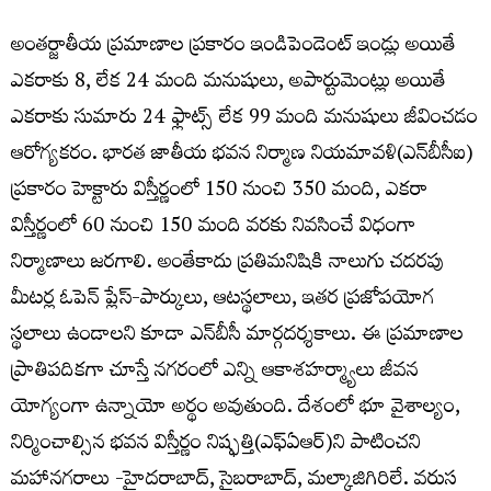
అంతర్జాతీయ ప్రమాణాల ప్రకారం ఇండిపెండెంట్ ఇండ్లు అయితే
ఎకరాకు 8, లేక 24 మంది మనుషులు, అపార్టుమెంట్లు అయితే
ఎకరాకు సుమారు 24 ఫ్లాట్స్ లేక 99 మంది మనుషులు జీవించడం
ఆరోగ్యకరం. భార‌త జాతీయ భ‌వ‌న నిర్మాణ నియ‌మావ‌ళి(ఎన్‌బీసీఐ)
ప్ర‌కారం హెక్టారు విస్తీర్ణంలో 150 నుంచి 350 మంది, ఎక‌రా
విస్తీర్ణంలో 60 నుంచి 150 మంది వ‌ర‌కు నివ‌సించే విధంగా
నిర్మాణాలు జ‌ర‌గాలి. అంతేకాదు ప్ర‌తిమ‌నిషికి నాలుగు చ‌ద‌ర‌పు
మీట‌ర్ల ఓపెన్ ప్లేస్‌-పార్కులు, ఆట‌స్థ‌లాలు, ఇత‌ర ప్ర‌జోప‌యోగ
స్థ‌లాలు ఉండాల‌ని కూడా ఎన్‌బీసీ మార్గ‌ద‌ర్శ‌కాలు. ఈ ప్ర‌మాణాల
ప్రాతిప‌దిక‌గా చూస్తే న‌గ‌రంలో ఎన్ని ఆకాశ‌హ‌ర్మ్యాలు జీవ‌న
యోగ్యంగా ఉన్నాయో అర్థం అవుతుంది. దేశంలో భూ వైశాల్యం,
నిర్మించాల్సిన భ‌వ‌న‌ విస్తీర్ణం నిష్ఫ‌త్తి(ఎఫ్ఏఆర్‌)ని పాటించ‌ని
మ‌హాన‌గ‌రాలు -హైద‌రాబాద్‌, సైబ‌రాబాద్‌, మ‌ల్కాజిగిరిలే. వ‌రుస