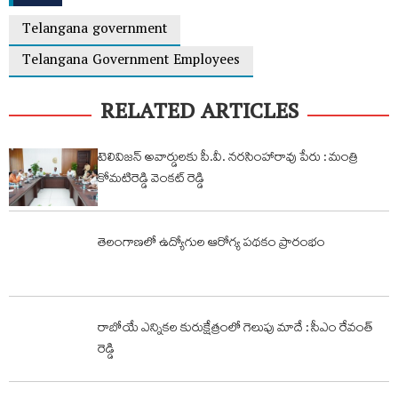
Telangana government
Telangana Government Employees
RELATED ARTICLES
టెలివిజన్ అవార్డులకు పీ.వీ. నరసింహారావు పేరు : మంత్రి
కోమటిరెడ్డి వెంకట్ రెడ్డి
తెలంగాణలో ఉద్యోగుల ఆరోగ్య పథకం ప్రారంభం
రాబోయే ఎన్నికల కురుక్షేత్రంలో గెలుపు మాదే : సీఎం రేవంత్
రెడ్డి