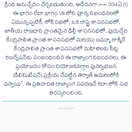
క్రింది అనుచ్ఛేదం చేర్చబడుతుంది, అదేదనగా:–– 334ఏ (1)
ఈ భాగం లేదా భాగం VIII లోని పూర్వ నిబంధనలలో
ఏమున్నప్పటికీ, లోక్‌సభలో, ఒక రాష్ట్ర శాసనసభలో,
జాతీయ రాజధాని ప్రాంతమైన ఢిల్లీ శాసనసభలో, పుదుచ్చేరి
కేంద్రపాలిత ప్రాంత శాసనసభలో మరియు జమ్మూ కాశ్మీర్
కేంద్రపాలిత ప్రాంత శాసనసభలో మహిళలకు సీట్ల
రిజర్వేషన్‌కు సంబంధించిన ఈ రాజ్యాంగ నిబంధనలు, ఈ
ప్రయోజనం కోసం నియోజకవర్గాల పునర్విభజన
(డిలిమిటేషన్) ప్రక్రియ చేపట్టిన తర్వాతే అమలులోకి
వస్తాయి", ఈ ప్రతిపాదిత రాజ్యాంగ సవరణనే కదా! లోక్ సభ
తిరస్కరించింది.