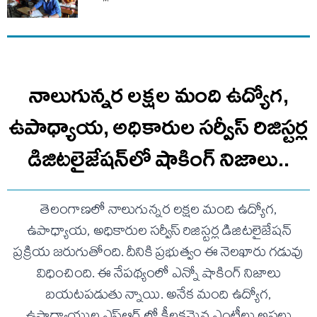
నాలుగున్నర లక్షల మంది ఉద్యోగ,
ఉపాధ్యాయ, అధికారుల సర్వీస్‌ రిజిస్టర్ల
డిజిటలైజేషన్‌లో షాకింగ్‌ నిజాలు..
తెలంగాణలో నాలుగున్నర లక్షల మంది ఉద్యోగ,
ఉపాధ్యాయ, అధికారుల సర్వీస్ రిజిస్టర్ల డిజిటలైజేషన్
ప్రక్రియ జరుగుతోంది. దీనికి ప్రభుత్వం ఈ నెలఖారు గడువు
విధించింది. ఈ నేపథ్యంలో ఎన్నో షాకింగ్ నిజాలు
బయటపడుతు న్నాయి. అనేక మంది ఉద్యోగ,