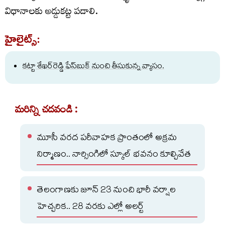
విధానాలకు అడ్డుకట్ట పడాలి.
హైలైట్స్:
కట్టా శేఖర్‌రెడ్డి ఫేస్‌బుక్‌ నుంచి తీసుకున్న వ్యాసం.
మరిన్ని చదవండి :
మూసీ వరద పరీవాహక ప్రాంతంలో అక్రమ
నిర్మాణం.. నార్సింగిలో స్కూల్‌ భవనం కూల్చివేత
తెలంగాణకు జూన్‌ 23 నుంచి భారీ వర్షాల
హెచ్చరిక.. 28 వరకు ఎల్లో అలర్ట్‌