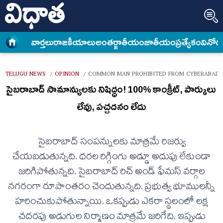
వార్త‌లు
రాజకీయాలు
అంత‌ర్జాతీయం
జాతీయం
ప్రత్యేకం
వినోద
TELUGU NEWS
OPINION
COMMON MAN PROHIBITED FROM CYBERABAD 
/
/
సైబరాబాద్ సామాన్యులకు నిషిద్ధం! 100% కాంక్రీట్, పార్కులు
లేవు, పచ్చదనం లేదు
సైబరాబాద్ సంపన్నులకు మాత్రమే రిజర్వు
చేయబడుతున్నది. ధరల రిగ్గింగు అడ్డూ అదుపు లేకుండా
జరిగిపోతున్నది. సైబరాబాద్ రిచ్ అండ్ ఫేమస్ వర్గాల
నగరంగా రూపాంతరం చెందుతున్నది. ప్రభుత్వ భూములన్నీ
హరించుకుపోతున్నాయి. ఒకప్పుడు ఎకరా స్థలంలో లక్ష
చదరపు అడుగుల నిర్మాణం మాత్రమే జరిగేది. ఇప్పుడు