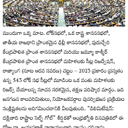
ముందుగా ఒక్క మాట. లోక్‌సభలో, ఒక రాష్ట్ర శాసనసభలో,
జాతీయ రాజధాని ప్రాంతమైన ఢిల్లీ శాసనసభలో, పుదుచ్చేరి
కేంద్రపాలిత ప్రాంత శాసనసభలో మరియు జమ్మూ కాశ్మీర్
కేంద్రపాలిత ప్రాంత శాసనసభలో మహిళలకు సీట్ల రిజర్వేషన్,
రాజ్యాంగ (నూట ఆరవ సవరణ) చట్టం – 2023 ప్రకారం ప్రస్తుతం
ఉన్న 543 లోక్ సభ సీట్లలో మూడింట ఒక వంతు మహిళలకు
రిజర్వ్ చేయాలన్న సూచన సరళమైన, తక్షణ పరిష్కార మార్గం. ఇది
జనగణన కాలపరిమితులు, నియోజకవర్గాల పునర్విభజన ప్రక్రియల
సంక్లిష్టతలను అదిగమించడానికి వీలవుతుంది. “డిలిమిటేషన్:
దక్షిణాది రాష్ట్రాల సెల్ఫ్ గోల్” శీర్షికతో ఆంధ్రజ్యోతి దినపత్రికలో ఈ