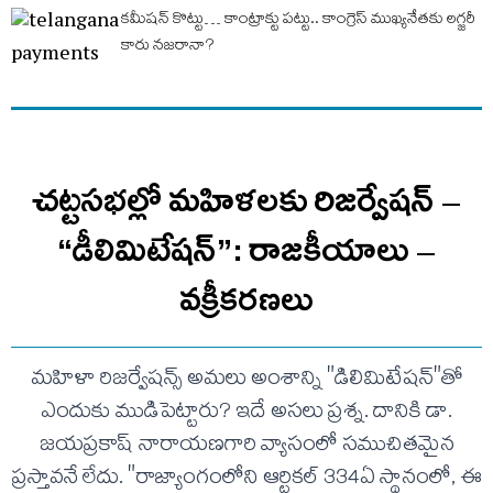
కమీషన్ కొట్టు… కాంట్రాక్టు పట్టు.. కాంగ్రెస్ ముఖ్యనేతకు లగ్జరీ
కారు నజరానా?
చట్టసభల్లో మహిళలకు రిజర్వేషన్ –
“డీలిమిటేషన్”: రాజకీయాలు –
వక్రీకరణలు
మహిళా రిజర్వేషన్స్ అమలు అంశాన్ని "డిలిమిటేషన్"తో
ఎందుకు ముడిపెట్టారు? ఇదే అసలు ప్రశ్న. దానికి డా.
జయప్రకాష్ నారాయణగారి వ్యాసంలో సముచితమైన
ప్రస్తావనే లేదు. "రాజ్యాంగంలోని ఆర్టికల్ 334ఏ స్థానంలో, ఈ