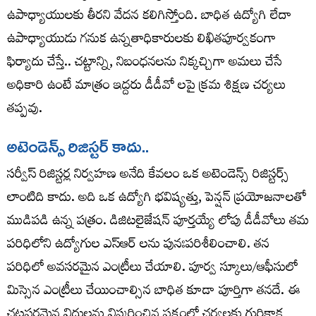
ఉపాధ్యాయులకు తీరని వేదన కలిగిస్తోంది. బాధిత ఉద్యోగి లేదా
ఉపాధ్యాయుడు గనుక ఉన్నతాధికారులకు లిఖితపూర్వకంగా
ఫిర్యాదు చేస్తే.. చట్టాన్ని, నిబంధనలను నిక్కచ్చిగా అమలు చేసే
అధికారి ఉంటే మాత్రం ఇద్దరు డీడీవో లపై క్రమ శిక్షణ చర్యలు
తప్పవు.
అటెండెన్స్ రిజిస్టర్ కాదు..
సర్వీస్ రిజిస్టర్ల నిర్వహణ అనేది కేవలం ఒక అటెండెన్స్ రిజిస్టర్స్
లాంటిది కాదు. అది ఒక ఉద్యోగి భవిష్యత్తు, పెన్షన్ ప్రయోజనాలతో
ముడిపడి ఉన్న పత్రం. డిజిటలైజేషన్ పూర్తయ్యే లోపు డీడీవోలు తమ
పరిధిలోని ఉద్యోగుల ఎస్ఆర్ లను పునఃపరిశీలించాలి. తన
పరిధిలో అవసరమైన ఎంట్రీలు చేయాలి. పూర్వ స్కూలు/ఆఫీసులో
మిస్సెన ఎంట్రీలు చేయించాల్సిన బాధిత కూడా పూర్తిగా తనదే. ఈ
చట్టపరమైన విధులను విస్మరించిన పక్షంలో చర్యలకు గురికాక