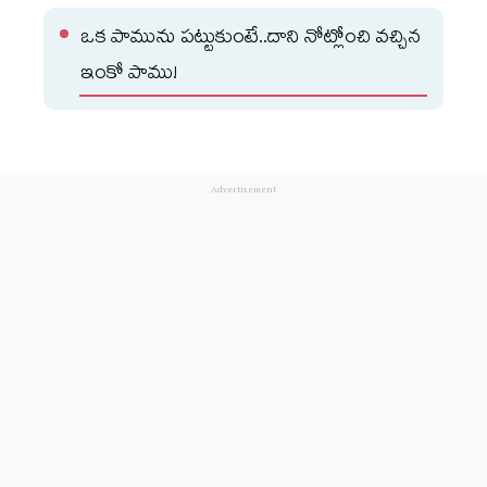
ఒక పామును పట్టుకుంటే..దాని నోట్లోంచి వచ్చిన
ఇంకో పాము!