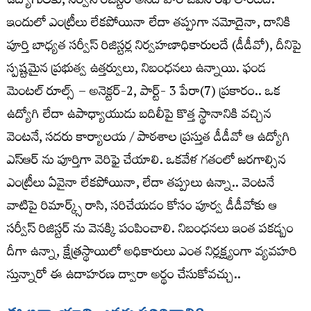
ఉద్యోగులకు, సర్వీస్ రిజిస్టర్ అనేది వారి జీవన రేఖ లాంటిది.
ఇందులో ఎంట్రీలు లేకపోయినా లేదా తప్పుగా నమోదైనా, దానికి
పూర్తి బాధ్యత సర్వీస్ రిజిస్టర్ల నిర్వహణాధికారులదే (డీడీవో), దీనిపై
స్పష్టమైన ప్రభుత్వ ఉత్తర్వులు, నిబంధనలు ఉన్నాయి. ఫండ
మెంటల్ రూల్స్ – అనెక్టర్-2, పార్ట్- 3 పేరా(7) ప్రకారం.. ఒక
ఉద్యోగి లేదా ఉపాధ్యాయుడు బదిలీపై కొత్త స్థానానికి వచ్చిన
వెంటనే, సదరు కార్యాలయ / పాఠశాల ప్రస్తుత డీడీవో ఆ ఉద్యోగి
ఎస్ఆర్ ను పూర్తిగా వెరిఫై చేయాలి. ఒకవేళ గతంలో జరగాల్సిన
ఎంట్రీలు ఏవైనా లేకపోయినా, లేదా తప్పులు ఉన్నా.. వెంటనే
వాటిపై రిమార్క్స్ రాసి, సరిచేయడం కోసం పూర్వ డీడీవోకు ఆ
సర్వీస్ రిజిస్టర్ ను వెనక్కి పంపించాలి. నిబంధనలు ఇంత పకడ్బం
దీగా ఉన్నా, క్షేత్రస్థాయిలో అధికారులు ఎంత నిర్లక్ష్యంగా వ్యవహరి
స్తున్నారో ఈ ఉదాహరణ ద్వారా అర్థం చేసుకోవచ్చు..