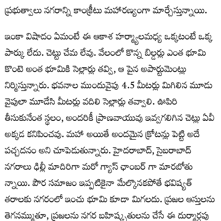
ప్ర‌భుత్వాలు న‌గ‌రాన్ని కాంక్రీటు మ‌హార‌ణ్యంగా మార్చేస్తున్నాయి.
ఇంకా విషాదం ఏమంటే ఈ ఆకాశ హర్మ్యాలమధ్య ఒక్కటంటే ఒక్క
పార్కు లేదు. చెట్టు చేమ లేవు. వేలంలో కొన్న బిల్డర్లు ఎంత భూమి
కొంటె అంత భూమికి సెల్లార్లు తవ్వి, ఆ పైన అపార్టుమెంట్లు
నిర్మిస్తున్నారు. భ‌వ‌నాల ముందువైపు 4.5 మీట‌ర్లు మిగిలిన మూడు
వైపులా మూడేసి మీట‌ర్లు వ‌దిలి సెల్లార్లు త‌వ్వాలి. ఊపిరి
తీసుకునేంత స్థలం, అందరికీ ప్రాణవాయువు ఇవ్వగలిగిన చెట్లు ఏవీ
అక్కడ కనిపించవు. మహా అయితే అందమైన క్రోటన్లు పెట్టి అదే
పచ్చదనం అని చూపెడుతున్నారు. హైదరాబాద్, సైబరాబాద్
నగరాలు ఢిల్లీ మాదిరిగా మరో గ్యాస్ ఛాంబర్ గా మారబోతు
న్నాయి. పౌర సమాజం ఇప్పటికైనా మేల్కొనకపోతే భవిష్యత్
తరాలకు నగరంలో ఇంచు భూమి కూడా మిగలదు. ప్రజల ఆస్తులను
తెగనమ్ముతూ, ప్రజలను నగర బహిష్కృతులను చేసే ఈ దుర్మార్గపు