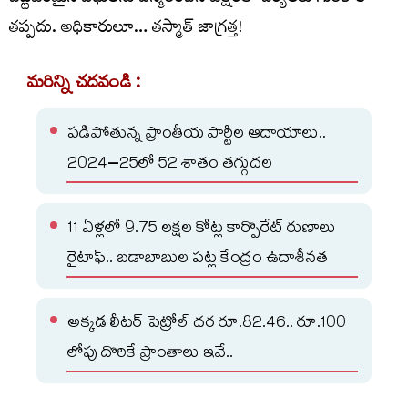
తప్పదు. అధికారులూ… తస్మాత్ జాగ్రత్త!
మరిన్ని చదవండి :
పడిపోతున్న ప్రాంతీయ పార్టీల ఆదాయాలు..
2024–25లో 52 శాతం తగ్గుదల
11 ఏళ్లలో 9.75 లక్షల కోట్ల కార్పొరేట్‌ రుణాలు
రైటాఫ్.. బడాబాబుల పట్ల కేంద్రం ఉదాశీనత
అక్కడ లీటర్ పెట్రోల్ ధర రూ.82.46.. రూ.100
లోపు దొరికే ప్రాంతాలు ఇవే..