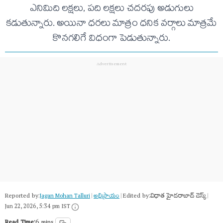
ఎనిమిది లక్షలు, పది లక్షలు చదరపు అడుగులు
కడుతున్నారు. అయినా ధరలు మాత్రం ధనిక వర్గాలు మాత్రమే
కొనగలిగే విధంగా పెడుతున్నారు.
Reported by:
Edited by:
విధాత హైదరాబాద్ డెస్క్
Jagan Mohan Talluri
|
అభిప్రాయం
|
|
Jun 22, 2026, 5:34 pm IST