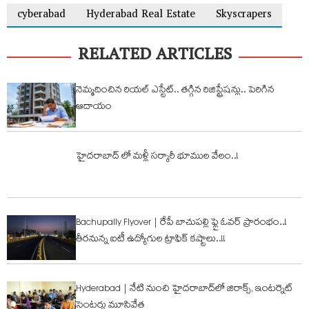
cyberabad
Hyderabad Real Estate
Skyscrapers
RELATED ARTICLES
నెమ్మదించిన రియల్ ఎస్టేట్.. తగ్గిన రిజిస్ట్రేషన్లు.. పెరిగిన
ఆదాయం
హైదరాబాద్ లో మళ్లీ సర్కారీ భూముల వేలం..!
Bachupally Flyover | రేపే బాచుప‌ల్లి ఫ్లై ఓవ‌ర్ ప్రారంభం..!
తీర‌నున్న ఐటీ ఉద్యోగుల ట్రాఫిక్ క‌ష్టాలు..!!
Hyderabad | నేటి నుంచి హైద‌రాబాద్‌లో జిరాక్స్, ఇంట‌ర్నెట్
సెంట‌ర్లు మూసివేత‌