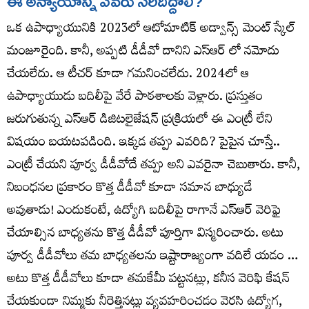
ఈ అన్యాయాన్ని ఎవరు సరిదిద్దాలి?
ఒక ఉపాధ్యాయునికి 2023లో ఆటోమాటిక్ అడ్వాన్స్ మెంట్ స్కేల్
మంజూరైంది. కానీ, అప్పటి డీడీవో దానిని ఎస్ఆర్ లో నమోదు
చేయలేదు. ఆ టీచర్ కూడా గమనించలేదు. 2024లో ఆ
ఉపాధ్యాయుడు బదిలీపై వేరే పాఠశాలకు వెళ్లారు. ప్రస్తుతం
జరుగుతున్న ఎస్ఆర్ డిజిటలైజేషన్ ప్రక్రియలో ఈ ఎంట్రీ లేని
విషయం బయటపడింది. ఇక్కడ తప్పు ఎవరిది? పైపైన చూస్తే..
ఎంట్రీ చేయని పూర్వ డీడీవోదే తప్పు అని ఎవరైనా చెబుతారు. కానీ,
నిబంధనల ప్రకారం కొత్త డీడీవో కూడా సమాన బాధ్యుడే
అవుతాడు! ఎందుకంటే, ఉద్యోగి బదిలీపై రాగానే ఎస్ఆర్ వెరిఫై
చేయాల్సిన బాధ్యతను కొత్త డీడీవో పూర్తిగా విస్మరించారు. అటు
పూర్వ డీడీవోలు తమ బాధ్యతలను ఇష్టారాజ్యంగా వదిలే యడం …
అటు కొత్త డీడీవోలు కూడా తమకేమీ పట్టనట్లు, కనీస వెరిఫి కేషన్
చేయకుండా నిమ్మకు నీరెత్తినట్లు వ్యవహరించడం వెరసి ఉద్యోగ,