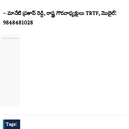
– మానేటి ప్రతాప్ రెడ్డి, రాష్ట్ర గౌరవాధ్యక్షులు TRTF, మొబైల్:
9848481028
Tags: