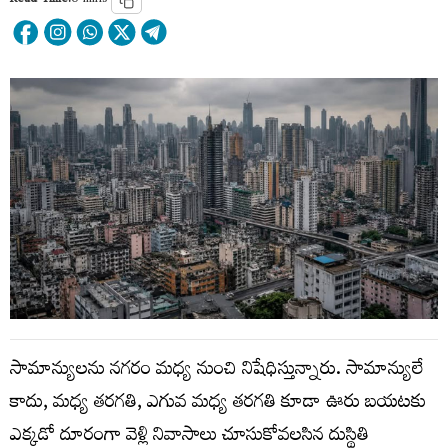
Read Time:
6 mins
సామాన్యులను నగరం మధ్య నుంచి నిషేధిస్తున్నారు. సామాన్యులే
కాదు, మధ్య తరగతి, ఎగువ మధ్య తరగతి కూడా ఊరు బయటకు
ఎక్కడో దూరంగా వెళ్లి నివాసాలు చూసుకోవలసిన దుస్థితి