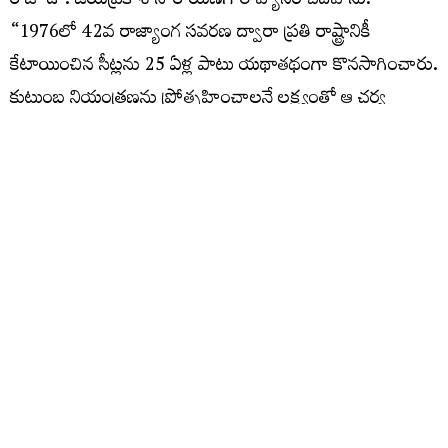
రోజు డా. జయప్రకాశ్ నారాయణగారి వ్యాసం చదివాను.
“1976లో 42వ రాజ్యాంగ సవరణ ద్వారా ప్రతి రాష్ట్రానికీ
కేటాయించిన సీట్లను 25 ఏళ్ల పాటు యథాతథంగా కొనసాగించారు.
కుటుంబ నియంత్రణను ప్రోత్సహించాలనే లక్ష్యంతో ఆ చర్య
తీసుకున్నారు. 2001లో సీట్ల సంఖ్యలో ఆ స్తంభన వ్యవధి
ముగిసింది. అయితే రాష్ట్రాలకు కేటాయించిన సీట్లలో యథాతథ
స్థితిని మరో 25 ఏళ్లపాటు కొనసాగించాలని అప్పటి వాజపేయి
ప్రభుత్వాన్ని ఒప్పించటంలో నేను కీలకపాత్ర పోషించాను”అని
వ్రాశారు. కానీ, ఇప్పుడు ఆయన వైఖరి మార్చుకోవడానికి
ప్రస్తావించిన అంశాలు సమర్థనీయంగా లేవు. 1976 నుండి 2025
వరకు యాభై ఏళ్లలో వచ్చిన మార్పు ఏంటో కూడా గమనించాలి
కదా!
కేంద్ర ప్రభుత్వం అమలు చేసిన కుటుంబ నియంత్రణ పథకాన్ని