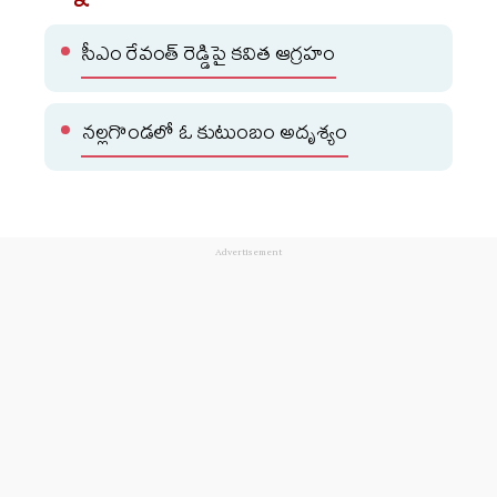
సీఎం రేవంత్ రెడ్డిపై కవిత ఆగ్రహం
న‌ల్ల‌గొండ‌లో ఓ కుటుంబం అదృశ్యం