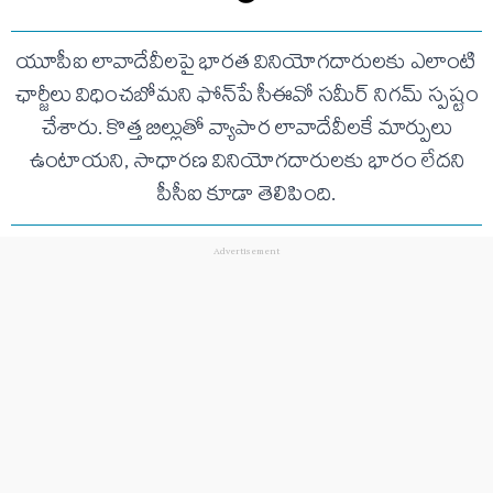
యూపీఐ లావాదేవీలపై భారత వినియోగదారులకు ఎలాంటి
ఛార్జీలు విధించబోమని ఫోన్‌పే సీఈవో సమీర్ నిగమ్ స్పష్టం
చేశారు. కొత్త బిల్లుతో వ్యాపార లావాదేవీలకే మార్పులు
ఉంటాయని, సాధారణ వినియోగదారులకు భారం లేదని
పీసీఐ కూడా తెలిపింది.