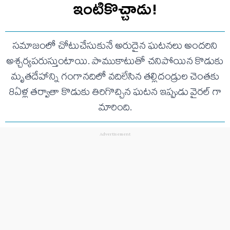
ఇంటికొచ్చాడు!
సమాజంలో చోటుచేసుకునే అరుదైన ఘటనలు అందరిని
అశ్చర్యపరుస్తుంటాయి. పాముకాటుతో చనిపోయిన కొడుకు
మృతదేహాన్ని గంగానదిలో వదిలేసిన తల్లిదండ్రుల చెంతకు
8ఏళ్ల తర్వాతా కొడుకు తిరిగొచ్చిన ఘటన ఇప్పుడు వైరల్ గా
మారింది.