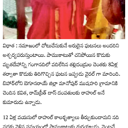
విధాత : సమాజంలో చోటుచేసుకునే అరుదైన ఘటనలు అందరిని
అశ్చర్యపరుస్తుంటాయి. పాముకాటుతో చనిపోయిన కొడుకు
మృతదేహాన్ని గంగానదిలో వదిలేసిన తల్లిదండ్రుల చెంతకు 8ఏళ్ల
తర్వాతా కొడుకు తిరిగొచ్చిన ఘటన ఇప్పుడు వైరల్ గా మారింది.
బిహార్‌లోని బెగూసరాయ్‌ జిల్లా మానోపుర్‌ ముషహరి గ్రామానికి
చెందిన కవిత, రామ్‌ప్రీత్‌ దాస్‌ దంపతులకు రాహుల్ అనే
కుమారుడు ఉన్నాడు.
12 ఏళ్ల వయసులో రాహుల్ కాలకృత్యాలు తీర్చుకుందామని నది
వద్దకు వెళ్లిన సమయంలో పాముకాటుకు గురయ్యాడు. వెంటనే