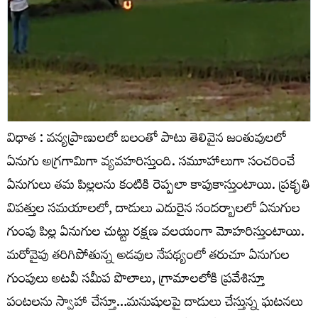
విధాత : వన్యప్రాణులలో బలంతో పాటు తెలివైన జంతువులలో
ఏనుగు అగ్రగామిగా వ్యవహరిస్తుంది. సమూహాలుగా సంచరించే
ఏనుగులు తమ పిల్లలను కంటికి రెప్పలా కాపుకాస్తుంటాయి. ప్రకృతి
విపత్తుల సమయాలలో, దాడులు ఎదురైన సందర్బాలలో ఏనుగుల
గుంపు పిల్ల ఏనుగుల చుట్టు రక్షణ వలయంగా మోహరిస్తుంటాయి.
మరోవైపు తరిగిపోతున్న అడవుల నేపథ్యంలో తరుచూ ఏనుగుల
గుంపులు అటవీ సమీప పొలాలు, గ్రామాలలోకి ప్రవేశిస్తూ
పంటలను స్వాహా చేస్తూ…మనుషులపై దాడులు చేస్తున్న ఘటనలు