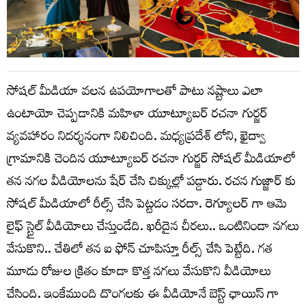
సోషల్ మీడియా వలన ఉపయోగాలతో పాటు నష్టాలు ఎలా
ఉంటాయో చెప్పడానికి మహిళా యూట్యూబర్ రచనా గుర్జర్
వ్యవహారం నిదర్శనంగా నిలిచింది. మధ్యప్రదేశ్ లోని, ఖైద్వా
గ్రామానికి చెందిన యూట్యూబర్ రచనా గుర్జర్ సోషల్ మీడియాలో
తన నగల వీడియోలను షేర్ చేసి చిక్కుల్లో పడ్డారు. రచన గుజ్జార్ కు
సోషల్ మీడియాలో రీల్స్ చేసి పెట్టడం సరదా. రెగ్యూలర్ గా ఆమె
లైఫ్ స్టైల్ వీడియోలు చేస్తుండేది. ఖరీదైన చీరలు.. ఒంటినిండా నగలు
వేసుకొని.. చేతిలో తన ఐ ఫోన్ చూపిస్తూ రీల్స్ చేసి పెట్టేది. గత
మూడు రోజుల క్రితం కూడా కొత్త నగలు వేసుకొని వీడియోలు
చేసింది. ఇంకేముంది దొంగలకు ఈ వీడియోనే బెస్ట్ ఛాయిస్ గా