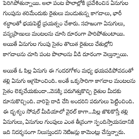
పెరిగిపోతున్నాయి. అలా పంట పొలాల్లోకి ప్రవేశించిన ఏనుగుల
గుంపును తరిమేందుకు రైతులు మండుతున్న కాగడాలు, భారీ
శబ్ధాలతో భయపెట్టే ప్రయత్నం చేశారు. సహజంగా ఏనుగులు,
వన్యప్రాణులు మంటలను చూసి దూరంగా పారిపోతుంటాయి.
అయితే ఏనుగుల గుంపు సైతం తొలుత రైతులు చేతుల్లోని
కాగడాలను చూసి పంట పొలాలను వీడి దూరంగా వెల్తున్నాయి.
అయితే ఓ పిల్ల ఏనుగు ఈ గందరగోళం మధ్య భయపడిపోవడంతో
తల్లి ఏనుగు ఆగ్రహించింది. అంతే ఒక్కసారిగా కాగడాల మంటలను
సైతం లెక్కచేయకుండా..వెనక్కి పరుగెత్తుకొచ్చి రైతుల మీదకు
దూసుకొచ్చింది. వారిపై దాడి చేసి అందరిని పరుగులు పెట్టించింది.
ఈ దృశ్యం సోషల్ మీడియాలో వైరల్ కాగా…పిల్ల జొలికొస్తే తల్లి
ఏనుగులు, ఏనుగుల గుంపులు ఎంత తీవ్రంగా స్పందిస్తాయనడానికి
ఇది నిదర్శనంగా నిలుస్తుందని నెటిజన్లు కామెంట్లు చేస్తున్నారు.