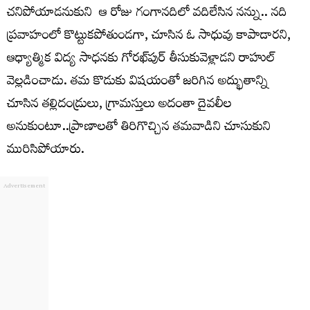
చనిపోయాడనుకుని ఆ రోజు గంగానదిలో వదిలేసిన నన్ను.. నది
ప్రవాహంలో కొట్టుకపోతుండగా, చూసిన ఓ సాధువు కాపాడారని,
ఆధ్యాత్మిక విద్య సాధనకు గోరఖ్‌పుర్‌ తీసుకువెళ్లాడని రాహుల్‌
వెల్లడించాడు. తమ కొడుకు విషయంతో జరిగిన అద్భుతాన్ని
చూసిన తల్లిదండ్రులు, గ్రామస్తులు అదంతా దైవలీల
అనుకుంటూ..ప్రాణాలతో తిరిగొచ్చిన తమవాడిని చూసుకుని
మురిసిపోయారు.