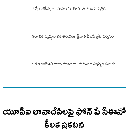
నన్నే కాటేస్తావా..పామును కొరికి చంపి ఆసుపత్రికి!
శతాధిక వృద్దురాలికి తిరుమల శ్రీవారి వీఐపీ బ్రేక్ దర్శనం
ఒకే ఇంట్లో 40 నాగు పాములు..కుటుంబ సభ్యుల పరుగు
యూపీఐ లావాదేవీలపై ఫోన్ పే సీఈవో
కీలక ప్రకటన