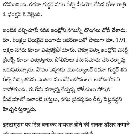
కనిపించింది. రచనా గుర్జర్ నగల రీల్స్ వీడియో చేసిన రోజు రాత్రి
ఓ ఫంక్షన్ కి వెళ్లింది.
ఇంటికి వచ్చిచూసే సరికి ఇంట్లోని నగలన్నీ దొంగలు చోరీ చేశారు.
రూ. 6లక్షల విలువైన బంగారు ఆభరణాలతో పాటుగా రూ. 1.91
లక్షల నగదు కూడా ఎత్తుకెళ్లిపోయారు. వెళ్తూ వెళ్తూ ఇంట్లోని ఎనర్జీ
డ్రింక్స్ కూడా ఎత్తుకెళ్లారు. పోలీసులు కేసు నమోదు చేసి దర్యాప్తు
జరుపుతున్నారు. పాపం ఇప్పుడు యూట్యూబర్ రచనా గుర్జర్ తన
రీల్స్ పిచ్చి తనను ఎంతగా ముంచేసిందోనంటూ లబోదిబోమని
వాపోతుంది. ఈ కేసు దర్యాప్తు చేస్తున్న పోలీసులు సోషల్
మీడియాలో ఇలాంటి ఆస్తులు, నగల ప్రదర్శనల రీల్స్ పెట్టవద్దని
హెచ్చరిస్తున్నారు.
इंस्टाग्राम पर रिल बनाकर वायरल होने की सनक डॉलर कमाने