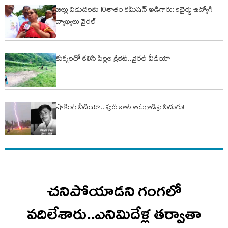
బిల్లు విడుదలకు 10శాతం కమీషన్ అడిగారు: రిటైర్డు ఉద్యోగి
వ్యాఖ్యలు వైరల్
కుక్కలతో కలిసి పిల్లల క్రికెట్..వైరల్ వీడియో
షాకింగ్ వీడియో.. ఫుట్ బాల్ ఆటగాడిపై పిడుగు!
చనిపోయాడని గంగలో
వదిలేశారు..ఎనిమిదేళ్ల తర్వాతా