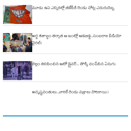
మూడు ఉప ఎన్నికల్లో బీజేపీకి రెండు చోట్ల ఎదురుదెబ్బ
అర్థ శతాబ్ధం తర్వాత ఆ ఇంట్లో ఆడబిడ్డ..సంబరాల వీడియో
వైరల్!
బెల్లం తినిపించిన ఆటో డ్రైవర్.. తొక్కి చంపేసిన ఏనుగు
అదృష్టవంతులు..వారికే రెండు వజ్రాలు దొరికాయి !