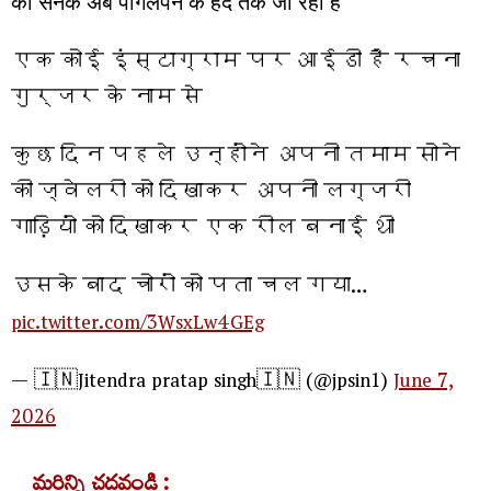
की सनक अब पागलपन के हद तक जा रही है
एक कोई इंस्टाग्राम पर आईडी है रचना
गुर्जर के नाम से
कुछ दिन पहले उन्होंने अपनी तमाम सोने
की ज्वेलरी को दिखाकर अपनी लग्जरी
गाड़ियों को दिखाकर एक रील बनाई थी
उसके बाद चोरों को पता चल गया…
pic.twitter.com/3WsxLw4GEg
— 🇮🇳Jitendra pratap singh🇮🇳 (@jpsin1)
June 7,
2026
మరిన్ని చదవండి :