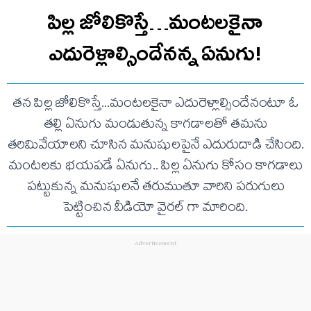
పిల్ల జోలికొస్తే…మంటలకైనా
ఎదురెళ్లాల్సిందేనన్న ఏనుగు!
తన పిల్ల జోలికొస్తే...మంటలకైనా ఎదురెళ్లాల్సిందేనంటూ ఓ
తల్లి ఏనుగు మండుతున్న కాగడాలతో తమను
తరిమివేయాలని చూసిన మనుషులపైనే ఎదురుదాడి చేసింది.
మంటలకు భయపడే ఏనుగు.. పిల్ల ఏనుగు కోసం కాగడాలు
పట్టుకున్న మనుషులనే తరుముతూ వారిని పరుగులు
పెట్టించిన వీడియో వైరల్ గా మారింది.