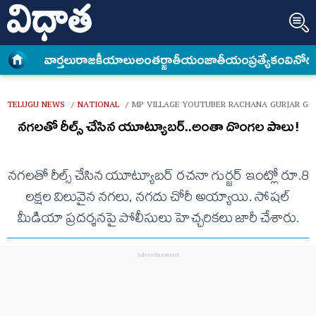
వార్త‌లు
రాజకీయాలు
అంత‌ర్జాతీయం
జాతీయం
ప్రత్యేకం
వినోద
TELUGU NEWS
NATIONAL
MP VILLAGE YOUTUBER RACHANA GURJAR GOL
/
/
నగలతో రీల్స్ చేసిన యూట్యూబర్..అంతా దొంగల పాలు!
నగలతో రీల్స్ చేసిన యూట్యూబర్ రచనా గుర్జర్ ఇంట్లో రూ.8
లక్షల విలువైన నగలు, నగదు చోరీ అయ్యాయి. సోషల్
మీడియా ప్రదర్శనపై పోలీసులు హెచ్చరికలు జారీ చేశారు.