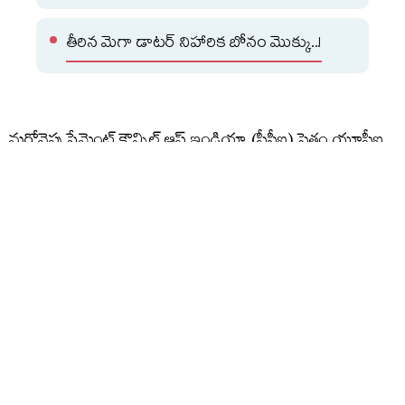
తీరిన మెగా డాటర్ నిహారిక బోనం మొక్కు..!
మరోవైపు పేమెంట్ కౌన్సిల్ ఆఫ్ ఇండియా (పీసీఐ) సైతం యూపీఐ
చార్జీల ప్రచారంపై స్పందించింది. వినియోగదారులు, చిన్న
వ్యాపారాలు ఇప్పటిలాగే యుపీఐ సేవలను ఉచితంగా
వినియోగించుకోవచ్చని పీసీఐ వెల్లడించింది. డిజిటల్ చెల్లింపుల
రంగాన్ని మరింత బలోపేతం చేసేందుకు మరియు సాంకేతిక
వ్యయాన్ని భరించేందుకు వ్యాపారాల పరంగా ఈ మార్పులు
తెస్తున్నారే తప్ప, వినియోగదారులపై ఎలాంటి భారం పడదని స్పష్టం
చేసింది. కొత్త బిల్లుతో ఎంపిక చేసిన డిజిటల్‌ లావాదేవీలపై మర్చంట్‌
డిస్కౌంట్‌ రేట్‌(ఎండీఆర్‌) ఛార్జీ విధించేందుకు బ్యాంకులు, చెల్లింపుల