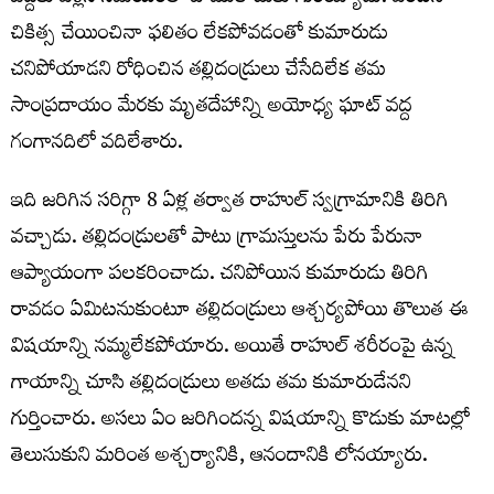
చికిత్స చేయించినా ఫలితం లేకపోవడంతో కుమారుడు
చనిపోయాడని రోధించిన తల్లిదండ్రులు చేసేదిలేక తమ
సాంప్రదాయం మేరకు మృతదేహాన్ని అయోధ్య ఘాట్‌ వద్ద
గంగానదిలో వదిలేశారు.
ఇది జరిగిన సరిగ్గా 8 ఏళ్ల తర్వాత రాహుల్‌ స్వగ్రామానికి తిరిగి
వచ్చాడు. తల్లిదండ్రులతో పాటు గ్రామస్తులను పేరు పేరునా
ఆప్యాయంగా పలకరించాడు. చనిపోయిన కుమారుడు తిరిగి
రావడం ఏమిటనుకుంటూ తల్లిదండ్రులు ఆశ్చర్యపోయి తొలుత ఈ
విషయాన్ని నమ్మలేకపోయారు. అయితే రాహుల్‌ శరీరంపై ఉన్న
గాయాన్ని చూసి తల్లిదండ్రులు అతడు తమ కుమారుడేనని
గుర్తించారు. అసలు ఏం జరిగిందన్న విషయాన్ని కొడుకు మాటల్లో
తెలుసుకుని మరింత అశ్చర్యానికి, ఆనందానికి లోనయ్యారు.