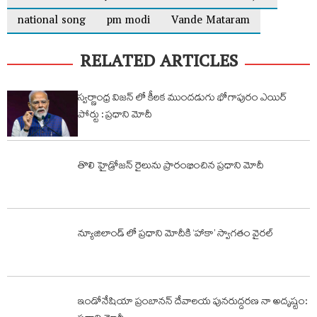
national song
pm modi
Vande Mataram
RELATED ARTICLES
స్వర్ణాంధ్ర విజన్ లో కీలక ముందడుగు భోగాపురం ఎయిర్
పోర్టు : ప్రధాని మోదీ
తొలి హైడ్రోజన్‌ రైలును ప్రారంభించిన ప్రధాని మోదీ
న్యూజిలాండ్ లో ప్రధాని మోదీకి ‘హాకా’ స్వాగతం వైరల్
ఇండోనేషియా ప్రంబానన్ దేవాలయ పునరుద్దరణ నా అదృష్టం: