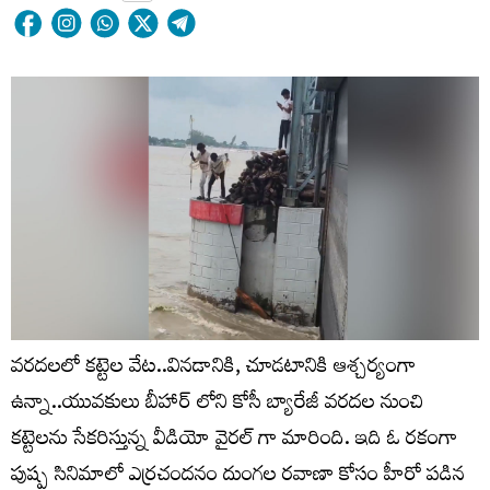
వరదలలో కట్టెల వేట..వినడానికి, చూడటానికి ఆశ్చర్యంగా
ఉన్నా..యువకులు బీహార్ లోని కోసీ బ్యారేజీ వరదల నుంచి
కట్టెలను సేకరిస్తున్న వీడియో వైరల్ గా మారింది. ఇది ఓ రకంగా
పుష్ప సినిమాలో ఎర్రచందనం దుంగల రవాణా కోసం హీరో పడిన