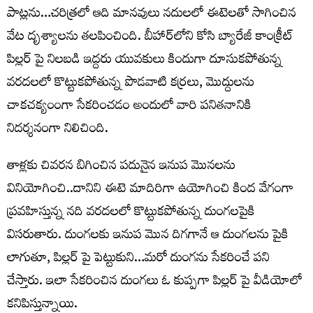
పాట్లను…చరిత్రలో ఆది మానవులు నదులలో ఈటెలతో సాగించిన
వేట దృశ్యాలను తలపించింది. బీహార్‌లోని కోసి బ్యారేజీ కాంక్రీట్
పిల్లర్ పై నిలబడి ఇద్దరు యువకులు కిందుగా దూసుకపోతున్న
వరదలలో కొట్టుకపోతున్న పొడవాటి కర్రలు, మొద్దులను
చాకచక్యంంగా సేకరించడం అందులో వారి పనితనానికి
నిదర్శనంగా నిలిచింది.
తాళ్లకు చివరన బిగించిన పదునైన ఇనుప మొనలను
వినియోగించి..దానిని ఈటె మాదిరిగా ఉయోగించి కింద వేగంగా
ప్రవహిస్తున్న నది వరదలలో కొట్టుకపోతున్న దుంగలపైకి
విసరుతారు. దుంగలకు ఇనుప మొన దిగగానే ఆ దుంగలను పైకి
లాగుతూ, పిల్లర్ పై పెట్టుకుని…మరో దుంగను సేకరించే పని
చేస్తారు. ఇలా సేకరించిన దుంగలు ఓ కుప్పగా పిల్లర్ పై వీడియోలో
కనిపిస్తున్నాయి.