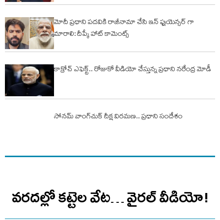
మోదీ ప్రధాని పదవికి రాజీనామా చేసి ఇన్ ఫ్లుయెన్సర్ గా
మారాలి: దీప్కే హాట్ కామెంట్స్
కాక్రోచ్ ఎఫెక్ట్.. రోజుకో వీడియో చేస్తున్న ప్ర‌ధాని న‌రేంద్ర మోడీ
సోనమ్‌ వాంగ్‌చుక్‌ దీక్ష విరమణ.. ప్రధాని సందేశం
వరదల్లో కట్టెల వేట… వైరల్ వీడియో!