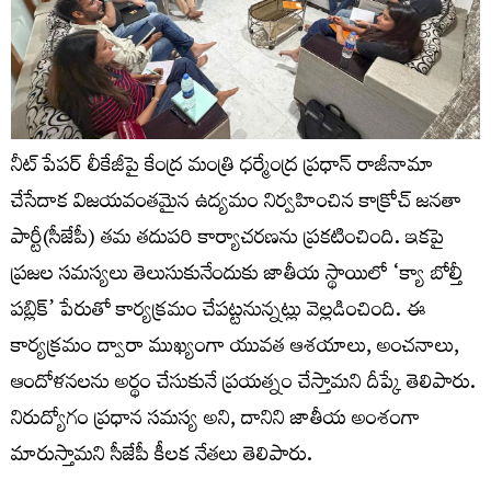
నీట్ పేపర్ లీకేజీపై కేంద్ర మంత్రి ధర్మేంద్ర ప్రధాన్ రాజీనామా
చేసేదాక విజయవంతమైన ఉద్యమం నిర్వహించిన కాక్రోచ్‌ జనతా
పార్టీ(సీజేపీ) తమ తదుపరి కార్యాచరణను ప్రకటించింది. ఇకపై
ప్రజల సమస్యలు తెలుసుకునేందుకు జాతీయ స్థాయిలో ‘క్యా బోల్తీ
పబ్లిక్‌’ పేరుతో కార్యక్రమం చేపట్టనున్నట్లు వెల్లడించింది. ఈ
కార్యక్రమం ద్వారా ముఖ్యంగా యువత ఆశయాలు, అంచనాలు,
ఆందోళనలను అర్థం చేసుకునే ప్రయత్నం చేస్తామని దీప్కే తెలిపారు.
నిరుద్యోగం ప్రధాన సమస్య అని, దానిని జాతీయ అంశంగా
మారుస్తామని సీజేపీ కీలక నేతలు తెలిపారు.