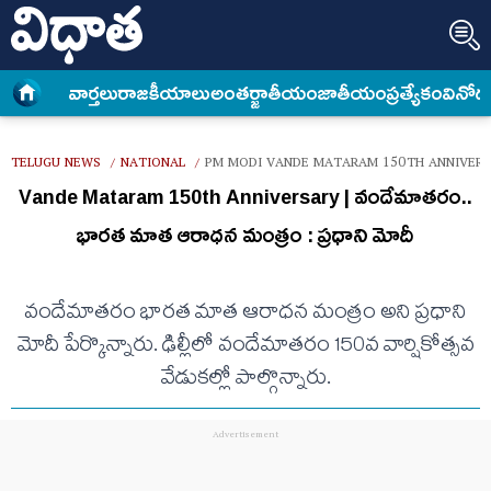
వార్త‌లు
రాజకీయాలు
అంత‌ర్జాతీయం
జాతీయం
ప్రత్యేకం
వినోద
TELUGU NEWS
NATIONAL
PM MODI VANDE MATARAM 150TH ANNIVERS
/
/
Vande Mataram 150th Anniversary | వందేమాతరం..
భారత మాత ఆరాధన మంత్రం : ప్రధాని మోదీ
వందేమాతరం భారత మాత ఆరాధన మంత్రం అని ప్రధాని
మోదీ పేర్కొన్నారు. ఢిల్లీలో వందేమాతరం 150వ వార్షికోత్సవ
వేడుకల్లో పాల్గొన్నారు.