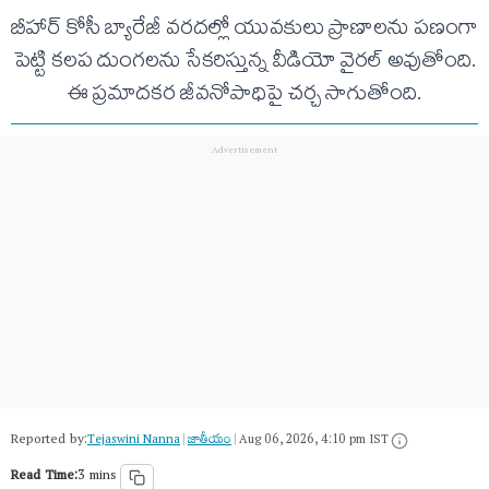
బీహార్ కోసీ బ్యారేజీ వరదల్లో యువకులు ప్రాణాలను పణంగా
పెట్టి కలప దుంగలను సేకరిస్తున్న వీడియో వైరల్ అవుతోంది.
ఈ ప్రమాదకర జీవనోపాధిపై చర్చ సాగుతోంది.
Reported by:
Tejaswini Nanna
|
జాతీయం
|
Aug 06, 2026, 4:10 pm IST
Read Time:
3 mins