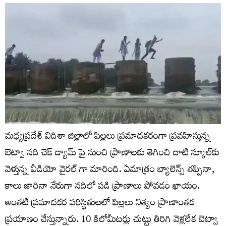
మధ్యప్రదేశ్‌ విదిశా జిల్లాలో పిల్లలు ప్రమాదకరంగా ప్రవహిస్తున్న
బెట్వా నది చెక్ డ్యామ్ పై నుంచి ప్రాణాలకు తెగించి దాటి స్కూల్‌కు
వెళ్తున్న వీడియో వైరల్ గా మారింది. ఏమాత్రం బ్యాలెన్స్ తప్పినా,
కాలు జారినా నేరుగా నదిలో పడి ప్రాణాలు పోవడం ఖాయం.
అంతటి ప్రమాదకర పరిస్థితులలో పిల్లలు నిత్యం ప్రాణాంతక
ప్రయాణం చేస్తున్నారు. 10 కిలోమీటర్లు చుట్టు తిరిగి వెళ్లలేక బెట్వా