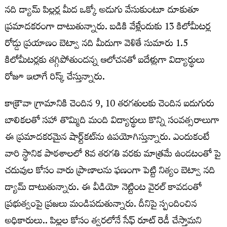
నది డ్యామ్ పిల్లర్ల మీద ఒక్కో అడుగు వేసుకుంటూ దూకుతూ
ప్రమాదకరంగా దాటుతున్నారు. బడికి వేళ్లేందుకు 13 కిలోమీటర్ల
రోడ్డు ప్రయాణం బెట్వా నది మీదుగా వెళితే సుమారు 1.5
కిలోమీటర్లకు తగ్గిపోతుందన్న ఆలోచనతో ఐదేళ్లుగా విద్యార్థులు
రోజూ ఇలాగే రిస్క్ చేస్తున్నారు.
కాక్రౌవా గ్రామానికి చెందిన 9, 10 తరగతులకు చెందిన ఐదుగురు
బాలికలతో సహా తొమ్మిది మంది విద్యార్థులు కొన్ని సంవత్సరాలుగా
ఈ ప్రమాదకరమైన షార్ట్‌కట్‌ను ఉపయోగిస్తున్నారు. ఎందుకంటే
వారి స్థానిక పాఠశాలలో 8వ తరగతి వరకు మాత్రమే ఉండటంతో పై
చదువుల కోసం వారు ప్రాణాలను ఫణంగా పెట్టి నిత్యం బెట్వా నది
డ్యామ్ దాటుతున్నారు. ఈ వీడియో నెట్టింట వైరల్ కావడంతో
ప్రభుత్వంపై ప్రజలు మండిపడుతున్నారు. దీనిపై స్పందించిన
అధికారులు.. పిల్లల కోసం త్వరలోనే సేఫ్ రూట్ రెడీ చేస్తామని