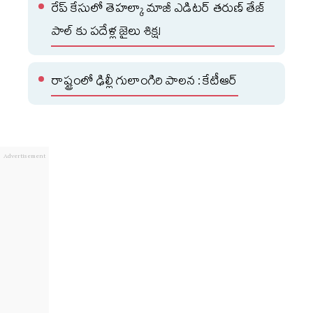
రేప్ కేసులో తెహల్కా మాజీ ఎడిటర్ తరుణ్ తేజ్
పాల్ కు పదేళ్ల జైలు శిక్ష!
రాష్ట్రంలో ఢిల్లీ గులాంగిరి పాలన : కేటీఆర్