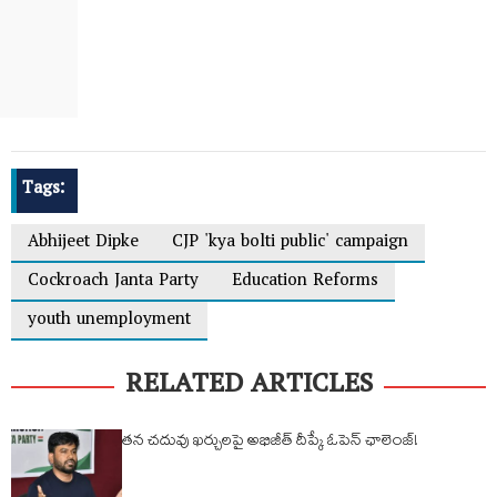
Tags:
Abhijeet Dipke
CJP 'kya bolti public' campaign
Cockroach Janta Party
Education Reforms
youth unemployment
RELATED ARTICLES
తన చదువు ఖర్చులపై అభిజీత్ దీప్కే ఓపెన్ ఛాలెంజ్!