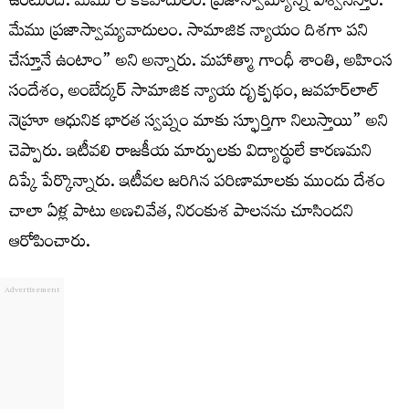
ఉంటుంది. మేము లౌకికవాదులం. ప్రజాస్వామ్యాన్ని విశ్వసిస్తాం.
మేము ప్రజాస్వామ్యవాదులం. సామాజిక న్యాయం దిశగా పని
చేస్తూనే ఉంటాం” అని అన్నారు. మహాత్మా గాంధీ శాంతి, అహింస
సందేశం, అంబేద్కర్ సామాజిక న్యాయ దృక్పథం, జవహర్‌లాల్
నెహ్రూ ఆధునిక భారత స్వప్నం మాకు స్ఫూర్తిగా నిలుస్తాయి” అని
చెప్పారు. ఇటీవలి రాజకీయ మార్పులకు విద్యార్థులే కారణమని
దిప్కే పేర్కొన్నారు. ఇటీవల జరిగిన పరిణామాలకు ముందు దేశం
చాలా ఏళ్ల పాటు అణచివేత, నిరంకుశ పాలనను చూసిందని
ఆరోపించారు.