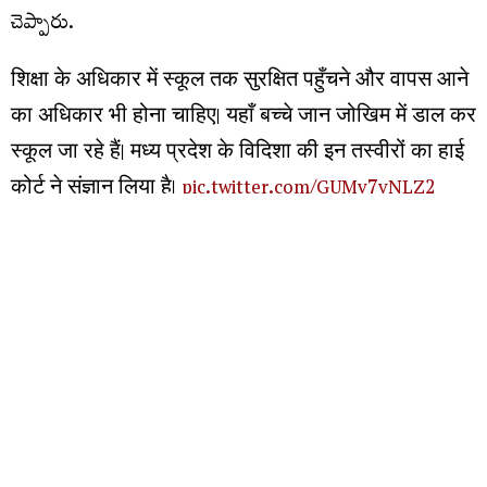
చెప్పారు.
शिक्षा के अधिकार में स्कूल तक सुरक्षित पहुँचने और वापस आने
का अधिकार भी होना चाहिए। यहाँ बच्चे जान जोखिम में डाल कर
स्कूल जा रहे हैं। मध्य प्रदेश के विदिशा की इन तस्वीरों का हाई
कोर्ट ने संज्ञान लिया है।
pic.twitter.com/GUMv7vNLZ2
— Akhilesh Sharma (@akhileshsharma1)
August 6,
2026
మరిన్ని చదవండి :
రాష్ట్రంలో ఢిల్లీ గులాంగిరి పాలన : కేటీఆర్