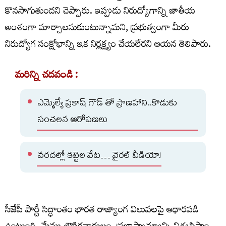
కొనసాగుతుందని చెప్పారు. ఇప్పుడు నిరుద్యోగాన్ని జాతీయ
అంశంగా మార్చాలనుకుంటున్నామని, ప్రభుత్వంగా మీరు
నిరుద్యోగ సంక్షోభాన్ని ఇక నిర్లక్ష్యం చేయలేరని ఆయన తెలిపారు.
మరిన్ని చదవండి :
ఎమ్మెల్యే ప్రకాష్ గౌడ్ తో ప్రాణహాని..కొడుకు
సంచలన ఆరోపణలు
వరదల్లో కట్టెల వేట… వైరల్ వీడియో!
సీజేపీ పార్టీ సిద్ధాంతం భారత రాజ్యాంగ విలువలపై ఆధారపడి