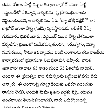
రెండు రోజుల పార్టీ చర్చల తర్వాత కాక్రోచ్ జనతా పార్టీ
సెప్టెంబర్‌లో దేశవ్యాప్త కార్యక్రమాన్ని ప్రారంభించాలని
నిర్ణయించిందని, ఆ కార్యక్రమం పేరు ‘క్యా బోల్తీ పబ్లిక్’” అని
కాక్రోచ్ జనతా పార్టీ (సీజేపీ) వ్యవస్థాపకుడు అభిజీత్ దీప్కే
గురువారం ప్రకటించారు. సెప్టెంబర్ నుంచి పార్టీ దేశమంతా
పర్యటిస్తూ ప్రజలతో మమేకమవుతుందని, నిరుద్యోగం, విద్యా
సంస్కరణలు, సామాజిక న్యాయం వంటి అంశాలను తమ రాజకీయ
కార్యాచరణలో ప్రధానంగా నిలుపుతామని చెప్పారు. భారత
జనాభాలో దాదాపు 65 శాతం మంది 35 ఏళ్లలోపు వారేనని,
అయినా ఈ ప్రభుత్వం వారి సమస్యలను పట్టించుకోవడం లేదు
అన్నారు. ఈ అంశాలపై మాట్లాడేందుకు ఎవరూ ముందుకు
రావడం లేదని, అందుకే మేము ప్రజల వద్దకు వెళ్లి…యువత
అంచనాలను తెలుసుకుంటామని, వారు ఎదుర్కొంటున్న