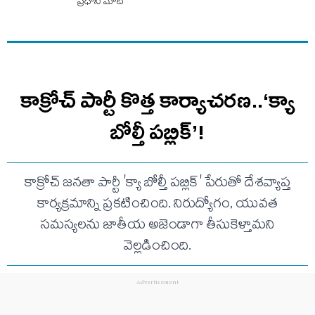
ప్రధాని మోదీ
కాక్రోచ్ పార్టీ కొత్త కార్యాచరణ..‘క్యా
బోల్తీ పబ్లిక్’!
కాక్రోచ్ జనతా పార్టీ 'క్యా బోల్తీ పబ్లిక్' పేరుతో దేశవ్యాప్త
కార్యక్రమాన్ని ప్రకటించింది. నిరుద్యోగం, యువత
సమస్యలను జాతీయ అజెండాగా తీసుకెళ్తామని
వెల్లడించింది.