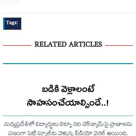
Tags:
RELATED ARTICLES
బడికి వెళ్లాలంటే
సాహసంచేయాల్సిందే..!
మధ్యప్రదేశ్‌లో విద్యార్థులు బెట్వా నది చెక్‌డ్యామ్‌పై ప్రాణాలను
పణంగా పెట్టి స్కూల్‌కు వెళ్తున్న వీడియో వైరల్ అయింది.