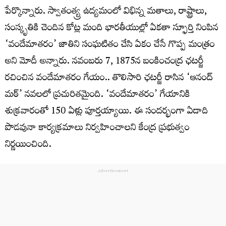
పేర్కొన్నారు. స్వాతంత్య్ర ఉద్యమంలో విభిన్న మతాలు, రాష్ట్రాలు,
సంస్కృతికి చెందిన కోట్ల మంది భారతీయుల్లో ఏకతా స్ఫూర్తి నింపిన
‘వందేమాతరం’ జాతిని సంఘటితం చేసి ఏకం చేసే గొప్ప మంత్రం
అని మోదీ అన్నారు. నవంబరు 7, 1875న బంకించంద్ర ఛటర్జీ
రచించిన వందేమాతరం గేయం.. తొలిసారి ఛటర్జీ రాసిన ‘ఆనంద్‌
మఠ్‌’ నవలలో ప్రచురితమైంది. ‘వందేమాతరం’ గేయానికి
శుక్రవారంతో 150 ఏళ్లు పూర్తయ్యాయి. ఈ సందర్భంగా ఏడాది
పొడవునా కార్యక్రమాలు నిర్వహించాలని కేంద్ర ప్రభుత్వం
నిర్ణయించింది.