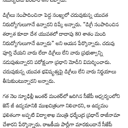
సమస్యలను వింటాం అని చెప్పారు.
డిగ్రీలు సంపాదించినా పెద్ద సంఖ్యలో చదువుకున్న యువత
నిరుద్యోగులుగానే ఉన్నారని దిప్కే అన్నారు. “డిగ్రీ సంపాదించిన
తర్వాత కూడా దేశ యువతలో దాదాపు 80 శాతం మంది
నిరుద్యోగులుగానే ఉన్నారు” అని ఆయన పేర్కొన్నారు. చదువు
పూర్తి చేయని వారు లేదా డిగ్రీలు లేని వారు ప్రభుత్వాన్ని
నడుపుతున్నారని పరోక్షంగా ప్రధాని మోదీని విమర్శించారు.
చదువుకున్న యువత భవిష్యత్తుపై డిగ్రీలు లేని వారు నిర్ణయాలు
తీసుకుంటున్నారని అన్నారు.
గత నెల న్యూఢిల్లీ జంతర్ మంతర్‌లో జరిగిన సీజేపీ ఆధ్వర్యంలోని
జెన్ జీ ఉద్యమానికి ముఖచిత్రంగా నిలిచారని, ఆ ఉద్యమం
ఫలితంగా అప్పటి విద్యాశాఖ మంత్రి ధర్మేంద్ర ప్రధాన్ రాజీనామా
చేశారని పేర్కొన్నారు. రాజకీయ పార్టీగా మారకుండానే సీజేపీ