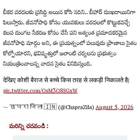
బీకర వరదలకు ప్రసిద్ది అయిన కోసి నదిని.. బీహార్ దుఃఖదాయినిగా
పిలుస్తారు. జీవనోపాధి కోసం యువకులు వరదలలో కొట్టుకవచ్చే
కలప దుంగల సేకరణ కోసం చేసే పని అత్యంత ప్రమాదకరమైన
జీవనోపాధి మార్గం అని, ఈ ప్రయత్నంలో పలువురు ప్రాణాలు సైతం
కోల్పోయారని, భవిష్యత్తులో ఇలాంటి చర్యలను ప్రభుత్వం
నియంత్రించాలన్న వాదన సైతం వినిపిస్తుంది.
देखिए कोशी बैराज से बच्चे किस तरह से लकड़ी निकालते है।
pic.twitter.com/OsM3O8SGxW
— छपरा जिला 🇮🇳 (@ChapraZila)
August 5, 2026
మరిన్ని చదవండి :