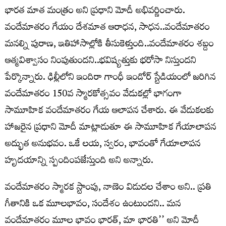
భారత మాత మంత్రం అని ప్రధాని మోదీ అభివర్ణించారు.
వందేమాతరం గేయం దేశమాత ఆరాధన, సాధన..వందేమాతరం
మనల్ని పురాణ, ఇతిహాసాల్లోకి తీసుకెళ్తుంది..వందేమాతరం శబ్దం
ఆత్మవిశ్వాసం నింపుతుందని..భవిష్యత్తుకు భరోసా నిస్తుందని
పేర్కొన్నారు. ఢిల్లీలోని ఇందిరా గాంధీ ఇండోర్ స్టేడియంలో జరిగిన
వందేమాతరం 150వ స్మారకోత్సవం వేడుకల్లో భాగంగా
సామూహిక వందేమాతరం గేయ ఆలాపన చేశారు. ఈ వేడుకలకు
హాజరైన ప్రధాని మోదీ మాట్లాడుతూ ఈ సామూహిక గేయాలాపన
అద్భుత అనుభవం. ఒకే లయ, స్వరం, భావంతో గేయాలాపన
హృదయాన్ని స్పందింపజేస్తుంది అని అన్నారు.
వందేమాతరం స్మారక స్టాంపు, నాణెం విడుదల చేశాం అని.. ప్రతి
గీతానికి ఒక మూలభావం, సందేశం ఉంటుందని.. మన
వందేమాతరం మూల భావం భారత్‌, మా భారతి’’ అని మోదీ