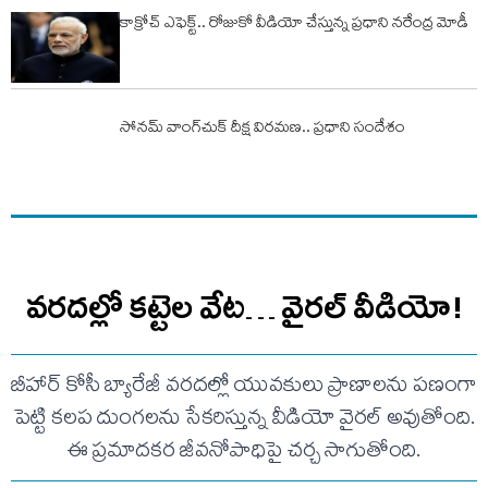
కాక్రోచ్ ఎఫెక్ట్.. రోజుకో వీడియో చేస్తున్న ప్ర‌ధాని న‌రేంద్ర మోడీ
సోనమ్‌ వాంగ్‌చుక్‌ దీక్ష విరమణ.. ప్రధాని సందేశం
వరదల్లో కట్టెల వేట… వైరల్ వీడియో!
బీహార్ కోసీ బ్యారేజీ వరదల్లో యువకులు ప్రాణాలను పణంగా
పెట్టి కలప దుంగలను సేకరిస్తున్న వీడియో వైరల్ అవుతోంది.
ఈ ప్రమాదకర జీవనోపాధిపై చర్చ సాగుతోంది.