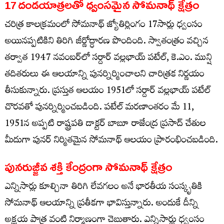
17 దండయాత్రలతో ధ్వంసమైన సోమనాథ్ క్షేత్రం
చరిత్ర కాలక్రమంలో సోమనాథ్ జ్యోతిర్లింగం 17సార్లు ధ్వంసం
అయినప్పటికిని తిరిగి జీర్ణోద్ధారణ పొందింది. స్వాతంత్రం వచ్చిన
తర్వాత 1947 నవంబర్‌లో సర్దార్ వల్లభాయ్ పటేల్, కె.ఎం. మున్షి
తదితరులు ఈ ఆలయాన్ని పునర్నిర్మించాలని చారిత్రక నిర్ణయం
తీసుకున్నారు. ప్రస్తుత ఆలయం 1951లో సర్దార్ వల్లభాయ్ పటేల్
చొరవతో పునర్నిర్మించబడింది. పటేల్ మరణాంతరం మే 11,
1951న అప్పటి రాష్ట్రపతి డాక్టర్ బాబూ రాజేంద్ర ప్రసాద్ చేతుల
మీదుగా పునర్ నిర్మితమైన సోమనాథ్ ఆలయం ప్రారంభించబడింది.
పునరుజ్జీవ శక్తి కేంద్రంగా సోమనాథ్ క్షేత్రం
ఎన్నిసార్లు కూల్చినా తిరిగి లేవగలం అనే భారతీయ సంస్కృతికి
సోమనాథ్ ఆలయాన్ని ప్రతీకగా భావిస్తున్నారు. అందుకే దీన్ని
అక్షయ పాత్ర వంటి నిర్మాణంగా చెబుతారు. ఎన్నిసార్లు ధ్వంసం