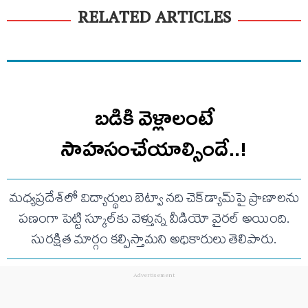
RELATED ARTICLES
బడికి వెళ్లాలంటే
సాహసంచేయాల్సిందే..!
మధ్యప్రదేశ్‌లో విద్యార్థులు బెట్వా నది చెక్‌డ్యామ్‌పై ప్రాణాలను
పణంగా పెట్టి స్కూల్‌కు వెళ్తున్న వీడియో వైరల్ అయింది.
సురక్షిత మార్గం కల్పిస్తామని అధికారులు తెలిపారు.