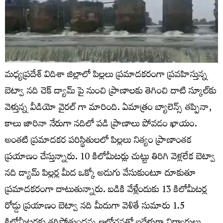
మధ్యప్రదేశ్‌ విదిశా జిల్లాలో పిల్లలు ప్రమాదకరంగా ప్రవహిస్తున్న
బెట్వా నది చెక్ డ్యామ్ పై నుంచి ప్రాణాలకు తెగించి దాటి స్కూల్‌కు
వెళ్తున్న వీడియో వైరల్ గా మారింది. ఏమాత్రం బ్యాలెన్స్ తప్పినా,
కాలు జారినా నేరుగా నదిలో పడి ప్రాణాలు పోవడం ఖాయం.
అంతటి ప్రమాదకర పరిస్థితులలో పిల్లలు నిత్యం ప్రాణాంతక
ప్రయాణం చేస్తున్నారు. 10 కిలోమీటర్లు చుట్టు తిరిగి వెళ్లలేక బెట్వా
నది డ్యామ్ పిల్లర్ల మీద ఒక్కో అడుగు వేసుకుంటూ దూకుతూ
ప్రమాదకరంగా దాటుతున్నారు. బడికి వేళ్లేందుకు 13 కిలోమీటర్ల
రోడ్డు ప్రయాణం బెట్వా నది మీదుగా వెళితే సుమారు 1.5