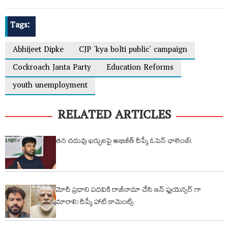
Tags:
Abhijeet Dipke
CJP 'kya bolti public' campaign
Cockroach Janta Party
Education Reforms
youth unemployment
RELATED ARTICLES
తన చదువు ఖర్చులపై అభిజీత్ దీప్కే ఓపెన్ ఛాలెంజ్!
మోదీ ప్రధాని పదవికి రాజీనామా చేసి ఇన్ ఫ్లుయెన్సర్ గా
మారాలి: దీప్కే హాట్ కామెంట్స్