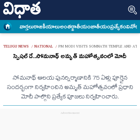
వార్త‌లు
రాజకీయాలు
అంత‌ర్జాతీయం
జాతీయం
ప్రత్యేకం
వినోద
TELUGU NEWS
NATIONAL
PM MODI VISITS SOMNATH TEMPLE AND AT
/
/
స్పెషల్ డే..సోమనాథ్ అమృత్ మహోత్సవంలో మోదీ
సోమనాథ్ ఆలయ పునర్నిర్మాణానికి 75 ఏళ్లు పూర్తైన
సందర్భంగా నిర్వహించిన అమృత్ మహోత్సవంలో ప్రధాని
మోదీ పాల్గొని ప్రత్యేక పూజలు నిర్వహించారు.