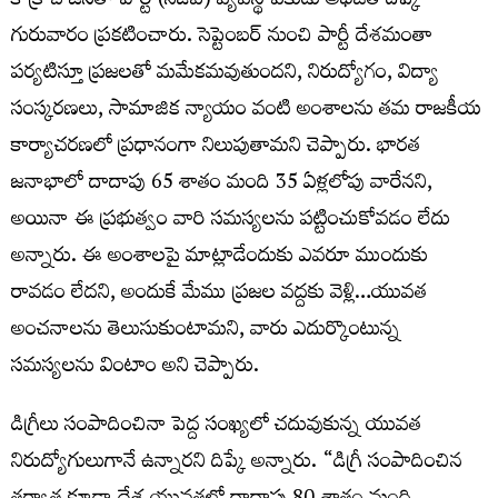
కాక్రోచ్ జనతా పార్టీ (సీజేపీ) వ్యవస్థాపకుడు అభిజీత్ దీప్కే
గురువారం ప్రకటించారు. సెప్టెంబర్ నుంచి పార్టీ దేశమంతా
పర్యటిస్తూ ప్రజలతో మమేకమవుతుందని, నిరుద్యోగం, విద్యా
సంస్కరణలు, సామాజిక న్యాయం వంటి అంశాలను తమ రాజకీయ
కార్యాచరణలో ప్రధానంగా నిలుపుతామని చెప్పారు. భారత
జనాభాలో దాదాపు 65 శాతం మంది 35 ఏళ్లలోపు వారేనని,
అయినా ఈ ప్రభుత్వం వారి సమస్యలను పట్టించుకోవడం లేదు
అన్నారు. ఈ అంశాలపై మాట్లాడేందుకు ఎవరూ ముందుకు
రావడం లేదని, అందుకే మేము ప్రజల వద్దకు వెళ్లి…యువత
అంచనాలను తెలుసుకుంటామని, వారు ఎదుర్కొంటున్న
సమస్యలను వింటాం అని చెప్పారు.
డిగ్రీలు సంపాదించినా పెద్ద సంఖ్యలో చదువుకున్న యువత
నిరుద్యోగులుగానే ఉన్నారని దిప్కే అన్నారు. “డిగ్రీ సంపాదించిన