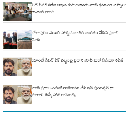
నీట్ పేపర్ లీకేజి బాధిత కుటుంబాలకు మోదీ క్షమాపణ చెప్పాలి:
రాహుల్ గాంధీ
భోగాపురం ఎయిర్ పోర్టును జాతికి అంకితం చేసిన ప్రధాని
మోదీ
యాంటీ పేపర్ లీక్ చట్టంపై ప్రధాని మోదీ మరో వీడియో రిలీజ్
మోదీ ప్రధాని పదవికి రాజీనామా చేసి ఇన్ ఫ్లుయెన్సర్ గా
మారాలి: దీప్కే హాట్ కామెంట్స్