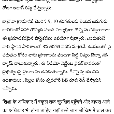
కిలోమీటర్లకు తగ్గిపోతుందన్న ఆలోచనతో ఐదేళ్లుగా విద్యార్థులు
రోజూ ఇలాగే రిస్క్ చేస్తున్నారు.
కాక్రౌవా గ్రామానికి చెందిన 9, 10 తరగతులకు చెందిన ఐదుగురు
బాలికలతో సహా తొమ్మిది మంది విద్యార్థులు కొన్ని సంవత్సరాలుగా
ఈ ప్రమాదకరమైన షార్ట్‌కట్‌ను ఉపయోగిస్తున్నారు. ఎందుకంటే
వారి స్థానిక పాఠశాలలో 8వ తరగతి వరకు మాత్రమే ఉండటంతో పై
చదువుల కోసం వారు ప్రాణాలను ఫణంగా పెట్టి నిత్యం బెట్వా నది
డ్యామ్ దాటుతున్నారు. ఈ వీడియో నెట్టింట వైరల్ కావడంతో
ప్రభుత్వంపై ప్రజలు మండిపడుతున్నారు. దీనిపై స్పందించిన
అధికారులు.. పిల్లల కోసం త్వరలోనే సేఫ్ రూట్ రెడీ చేస్తామని
చెప్పారు.
शिक्षा के अधिकार में स्कूल तक सुरक्षित पहुँचने और वापस आने
का अधिकार भी होना चाहिए। यहाँ बच्चे जान जोखिम में डाल कर