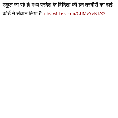
स्कूल जा रहे हैं। मध्य प्रदेश के विदिशा की इन तस्वीरों का हाई
कोर्ट ने संज्ञान लिया है।
pic.twitter.com/GUMv7vNLZ2
— Akhilesh Sharma (@akhileshsharma1)
August 6,
2026
మరిన్ని చదవండి :
రాష్ట్రంలో ఢిల్లీ గులాంగిరి పాలన : కేటీఆర్
సింగరేణికి చేరిన నైనీ బొగ్గు