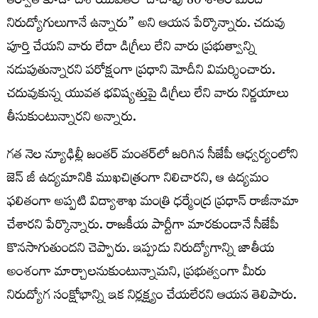
తర్వాత కూడా దేశ యువతలో దాదాపు 80 శాతం మంది
నిరుద్యోగులుగానే ఉన్నారు” అని ఆయన పేర్కొన్నారు. చదువు
పూర్తి చేయని వారు లేదా డిగ్రీలు లేని వారు ప్రభుత్వాన్ని
నడుపుతున్నారని పరోక్షంగా ప్రధాని మోదీని విమర్శించారు.
చదువుకున్న యువత భవిష్యత్తుపై డిగ్రీలు లేని వారు నిర్ణయాలు
తీసుకుంటున్నారని అన్నారు.
గత నెల న్యూఢిల్లీ జంతర్ మంతర్‌లో జరిగిన సీజేపీ ఆధ్వర్యంలోని
జెన్ జీ ఉద్యమానికి ముఖచిత్రంగా నిలిచారని, ఆ ఉద్యమం
ఫలితంగా అప్పటి విద్యాశాఖ మంత్రి ధర్మేంద్ర ప్రధాన్ రాజీనామా
చేశారని పేర్కొన్నారు. రాజకీయ పార్టీగా మారకుండానే సీజేపీ
కొనసాగుతుందని చెప్పారు. ఇప్పుడు నిరుద్యోగాన్ని జాతీయ
అంశంగా మార్చాలనుకుంటున్నామని, ప్రభుత్వంగా మీరు
నిరుద్యోగ సంక్షోభాన్ని ఇక నిర్లక్ష్యం చేయలేరని ఆయన తెలిపారు.