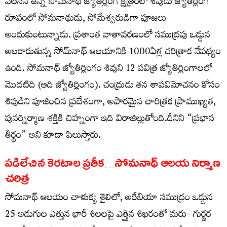
వెలసిన ఉన్న సోమనాథ్ జ్యోతిర్లింగ క్షేత్రంలో శివుడు జ్యోతిర్లింగ
రూపంలో సోమనాథుడు, సోమేశ్వరుడిగా పూజలు
అందుకుంటున్నాడు. ప్రశాంత వాతావరణంలో సముద్రపు ఒడ్డున
అలరారుతున్న సోమ్‌నాథ్‌ ఆలయానికి 1000ఏళ్ల చరిత్రాక నేపథ్యం
ఉంది. సోమనాథ్ జ్యోతిర్లింగం శివుని 12 పవిత్ర జ్యోతిర్లింగాలలో
మొదటిది (ఆది జ్యోతిర్లింగం). చంద్రుడు తన శాపవిమోచనం కోసం
శివుడిని పూజించిన ప్రదేశంగా, అపారమైన చారిత్రక ప్రాముఖ్యత,
పునర్నిర్మాణ శక్తికి చిహ్నంగా ఇది విరాజిల్లుతోంది.దీనిని “ప్రభాస
తీర్థం” అని కూడా పిలుస్తారు.
పడిలేచిన కెరటాల ప్రతీక…సోమనాథ్ ఆలయ నిర్మాణ
చరిత్ర
సోమనాథ్ ఆలయం చాళుక్య శైలిలో, అరేబియా సముద్రం ఒడ్డున
25 అడుగుల ఎత్తున భారీ శిలలపై ఎత్తైన శిఖరంతో మరు- గుర్జర