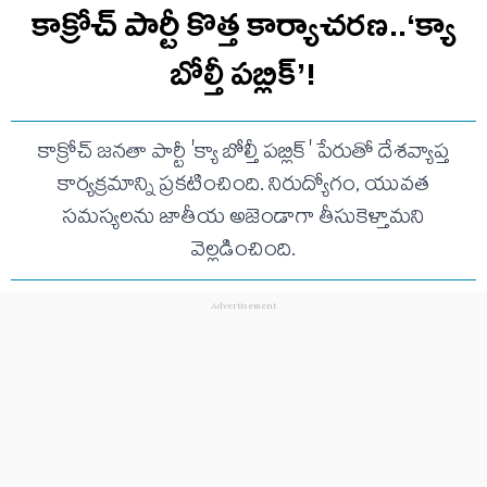
కాక్రోచ్ పార్టీ కొత్త కార్యాచరణ..‘క్యా
బోల్తీ పబ్లిక్’!
కాక్రోచ్ జనతా పార్టీ 'క్యా బోల్తీ పబ్లిక్' పేరుతో దేశవ్యాప్త
కార్యక్రమాన్ని ప్రకటించింది. నిరుద్యోగం, యువత
సమస్యలను జాతీయ అజెండాగా తీసుకెళ్తామని
వెల్లడించింది.