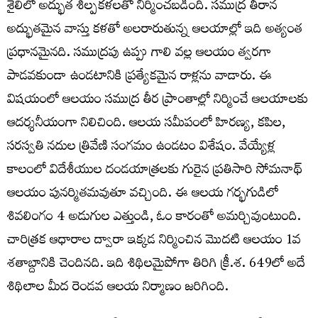
శైలిలో అద్భుత శిల్పకళలతో నిర్మించబడింది. సముద్ర తీరాన
అద్భుతమైన వాస్తు కళతో అలరారుతున్న ఆలయాల్లో ఇది అత్యంత
ప్రధానమైనది. సముద్రపు ఉప్పు గాలి వల్ల ఆలయం త్వరగా
పాడవకుండా ఉండటానికి ప్రత్యేకమైన రాళ్లను వాడారు. ఈ
విషయంలో ఆలయం సముద్ర తీర ప్రాంతాల్లో నిర్మించే ఆలయాలకు
ఆదర్శనీయంగా నిలిచింది. ఆలయ సమీపంలో హిరణ్య, కపిల,
సరస్వతి నదుల త్రివేణి సంగమం ఉండటం విశేషం. వేయ్యేళ్ల
కాలంలో విదేశీయుల దండయాత్రలకు గురైన ప్రతిసారి సోమనాథ్
ఆలయం పునర్మితమవుతూ వచ్చింది. ఈ ఆలయ గర్భగుడిలో
శివలింగం 4 అడుగుల ఎత్తుండి, ఓం కారంతో అమర్చివుంటుంది.
చారిత్రక ఆధారాల ద్వారా ఇక్కడ నిర్మించిన మొదటి ఆలయం 1వ
శతాబ్దానికి చెందినది. ఇది శిథిలమైపోగా తిరిగి క్రీ.శ. 649లో అదే
శిథిలాల మీద రెండవ ఆలయ నిర్మాణం జరిగింది.