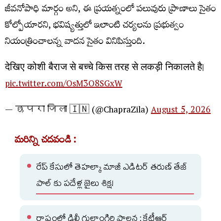
జీవనోపాధి మార్గం అని, ఈ ప్రయత్నంలో పలువురు ప్రాణాలు సైతం
కోల్పోయారని, భవిష్యత్తులో ఇలాంటి చర్యలను ప్రభుత్వం
నియంత్రించాలన్న వాదన సైతం వినిపిస్తుంది.
देखिए कोशी बैराज से बच्चे किस तरह से लकड़ी निकालते है।
pic.twitter.com/OsM3O8SGxW
— छपरा जिला 🇮🇳 (@ChapraZila)
August 5, 2026
మరిన్ని చదవండి :
రేప్ కేసులో తెహల్కా మాజీ ఎడిటర్ తరుణ్ తేజ్
పాల్ కు పదేళ్ల జైలు శిక్ష!
రాష్ట్రంలో ఢిల్లీ గులాంగిరి పాలన : కేటీఆర్