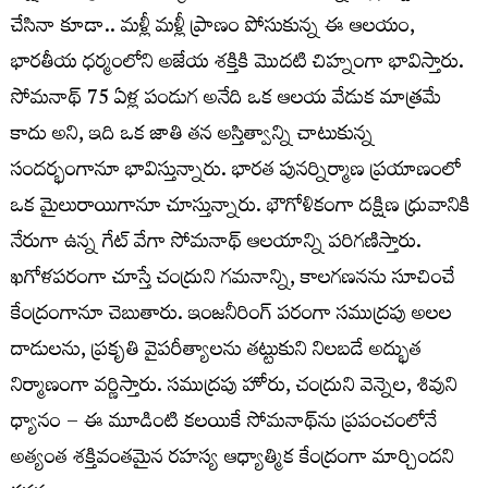
చేసినా కూడా.. మళ్లీ మళ్లీ ప్రాణం పోసుకున్న ఈ ఆలయం,
భారతీయ ధర్మంలోని అజేయ శక్తికి మొదటి చిహ్నంగా భావిస్తారు.
సోమనాథ్ 75 ఏళ్ల పండుగ అనేది ఒక ఆలయ వేడుక మాత్రమే
కాదు అని, ఇది ఒక జాతి తన అస్తిత్వాన్ని చాటుకున్న
సందర్భంగానూ భావిస్తున్నారు. భారత పునర్నిర్మాణ ప్రయాణంలో
ఒక మైలురాయిగానూ చూస్తున్నారు. భౌగోళికంగా దక్షిణ ధ్రువానికి
నేరుగా ఉన్న గేట్ వేగా సోమనాథ్ ఆలయాన్ని పరిగణిస్తారు.
ఖగోళపరంగా చూస్తే చంద్రుని గమనాన్ని, కాలగణనను సూచించే
కేంద్రంగానూ చెబుతారు. ఇంజనీరింగ్ పరంగా సముద్రపు అలల
దాడులను, ప్రకృతి వైపరీత్యాలను తట్టుకుని నిలబడే అద్భుత
నిర్మాణంగా వర్ణిస్తారు. సముద్రపు హోరు, చంద్రుని వెన్నెల, శివుని
ధ్యానం – ఈ మూడింటి కలయికే సోమనాథ్‌ను ప్రపంచంలోనే
అత్యంత శక్తివంతమైన రహస్య ఆధ్యాత్మిక కేంద్రంగా మార్చిందని