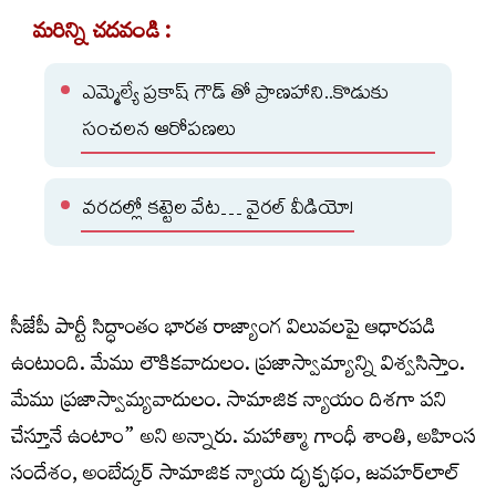
మరిన్ని చదవండి :
ఎమ్మెల్యే ప్రకాష్ గౌడ్ తో ప్రాణహాని..కొడుకు
సంచలన ఆరోపణలు
వరదల్లో కట్టెల వేట… వైరల్ వీడియో!
సీజేపీ పార్టీ సిద్ధాంతం భారత రాజ్యాంగ విలువలపై ఆధారపడి
ఉంటుంది. మేము లౌకికవాదులం. ప్రజాస్వామ్యాన్ని విశ్వసిస్తాం.
మేము ప్రజాస్వామ్యవాదులం. సామాజిక న్యాయం దిశగా పని
చేస్తూనే ఉంటాం” అని అన్నారు. మహాత్మా గాంధీ శాంతి, అహింస
సందేశం, అంబేద్కర్ సామాజిక న్యాయ దృక్పథం, జవహర్‌లాల్