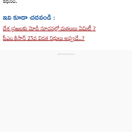
కథనం.
ఇవి కూడా చదవండి :
దేశ ప్రజలకు మోదీ సూచనల్లో మతలబు ఏమిటీ ?
పీఎం కిసాన్ 23వ విడత నిధులు అప్పుడే..?