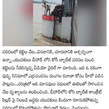
వరదలలో కట్టెల వేట..వినడానికి, చూడటానికి ఆశ్చర్యంగా
ఉన్నా..యువకులు బీహార్ లోని కోసీ బ్యారేజీ వరదల నుంచి
కట్టెలను సేకరిస్తున్న వీడియో వైరల్ గా మారింది. ఇది ఓ రకంగా
పుష్ప సినిమాలో ఎర్రచందనం దుంగల రవాణా కోసం హీరో పడిన
పాట్లను…చరిత్రలో ఆది మానవులు నదులలో ఈటెలతో సాగించిన
వేట దృశ్యాలను తలపించింది. బీహార్‌లోని కోసి బ్యారేజీ కాంక్రీట్
పిల్లర్ పై నిలబడి ఇద్దరు యువకులు కిందుగా దూసుకపోతున్న
వరదలలో కొట్టుకపోతున్న పొడవాటి కర్రలు, మొద్దులను