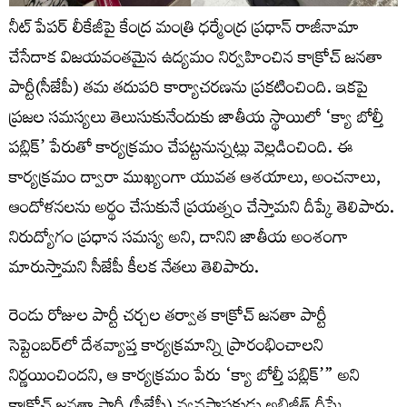
నీట్ పేపర్ లీకేజీపై కేంద్ర మంత్రి ధర్మేంద్ర ప్రధాన్ రాజీనామా
చేసేదాక విజయవంతమైన ఉద్యమం నిర్వహించిన కాక్రోచ్‌ జనతా
పార్టీ(సీజేపీ) తమ తదుపరి కార్యాచరణను ప్రకటించింది. ఇకపై
ప్రజల సమస్యలు తెలుసుకునేందుకు జాతీయ స్థాయిలో ‘క్యా బోల్తీ
పబ్లిక్‌’ పేరుతో కార్యక్రమం చేపట్టనున్నట్లు వెల్లడించింది. ఈ
కార్యక్రమం ద్వారా ముఖ్యంగా యువత ఆశయాలు, అంచనాలు,
ఆందోళనలను అర్థం చేసుకునే ప్రయత్నం చేస్తామని దీప్కే తెలిపారు.
నిరుద్యోగం ప్రధాన సమస్య అని, దానిని జాతీయ అంశంగా
మారుస్తామని సీజేపీ కీలక నేతలు తెలిపారు.
రెండు రోజుల పార్టీ చర్చల తర్వాత కాక్రోచ్ జనతా పార్టీ
సెప్టెంబర్‌లో దేశవ్యాప్త కార్యక్రమాన్ని ప్రారంభించాలని
నిర్ణయించిందని, ఆ కార్యక్రమం పేరు ‘క్యా బోల్తీ పబ్లిక్’” అని