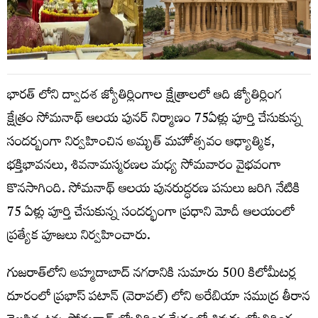
భారత్ లోని ద్వాదశ జ్యోతిర్లింగాల క్షేత్రాలలో ఆది జ్యోతిర్లింగ
క్షేత్రం సోమనాథ్ ఆలయ పునర్ నిర్మాణం 75ఏళ్లు పూర్తి చేసుకున్న
సందర్బంగా నిర్వహించిన అమృత్ మహోత్సవం ఆధ్యాత్మిక,
భక్తిభావనలు, శివనామస్మరణల మధ్య సోమవారం వైభవంగా
కొనసాగింది. సోమనాథ్ ఆలయ పునరుద్ధరణ పనులు జరిగి నేటికి
75 ఏళ్లు పూర్తి చేసుకున్న సందర్భంగా ప్రధాని మోదీ ఆలయంలో
ప్రత్యేక పూజలు నిర్వహించారు.
గుజరాత్‌లోని అహ్మదాబాద్‌ నగరానికి సుమారు 500 కిలోమీటర్ల
దూరంలో ప్రభాస్ పటాన్ (వెరావల్) లోని అరేబియా సముద్ర తీరాన