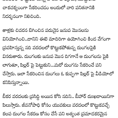
చాకచక్యంంగా సేకరించడం అందులో వారి పనితనానికి
నిదర్శనంగా నిలిచింది.
తాళ్లకు చివరన బిగించిన పదునైన ఇనుప మొనలను
వినియోగించి..దానిని ఈటె మాదిరిగా ఉయోగించి కింద వేగంగా
ప్రవహిస్తున్న నది వరదలలో కొట్టుకపోతున్న దుంగలపైకి
విసరుతారు. దుంగలకు ఇనుప మొన దిగగానే ఆ దుంగలను పైకి
లాగుతూ, పిల్లర్ పై పెట్టుకుని…మరో దుంగను సేకరించే పని
చేస్తారు. ఇలా సేకరించిన దుంగలు ఓ కుప్పగా పిల్లర్ పై వీడియోలో
కనిపిస్తున్నాయి.
బీకర వరదలకు ప్రసిద్ది అయిన కోసి నదిని.. బీహార్ దుఃఖదాయినిగా
పిలుస్తారు. జీవనోపాధి కోసం యువకులు వరదలలో కొట్టుకవచ్చే
కలప దుంగల సేకరణ కోసం చేసే పని అత్యంత ప్రమాదకరమైన