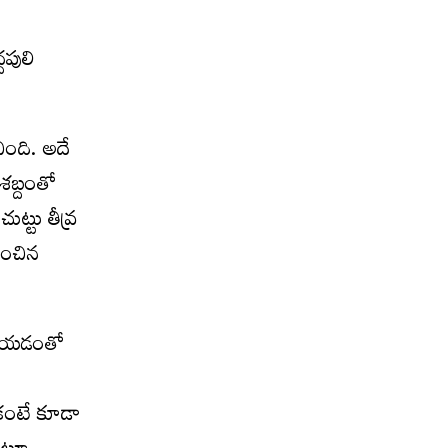
దపులి
ింది. అదే
శబ్దంతో
ుట్టు తీవ్ర
ించిన
 చేయడంతో
 కంటే కూడా