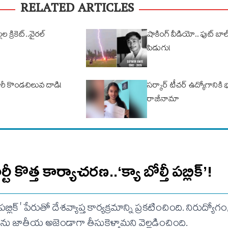
RELATED ARTICLES
ల క్రికెట్..వైరల్
షాకింగ్ వీడియో.. ఫుట్ బా
పిడుగు!
రీ కొండచిలువ దాడి!
సర్కార్ టీచర్ ఉద్యోగానికి
రాజీనామా
ర్టీ కొత్త కార్యాచరణ..‘క్యా బోల్తీ పబ్లిక్’!
్తీ పబ్లిక్' పేరుతో దేశవ్యాప్త కార్యక్రమాన్ని ప్రకటించింది. నిరుద్
ు జాతీయ అజెండాగా తీసుకెళ్తామని వెల్లడించింది.