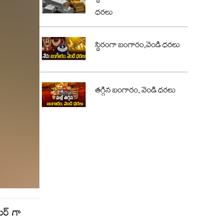
ధరలు
స్థిరంగా బంగారం,వెండి ధరలు
తగ్గిన బంగారం, వెండి ధరలు
టర్ గా