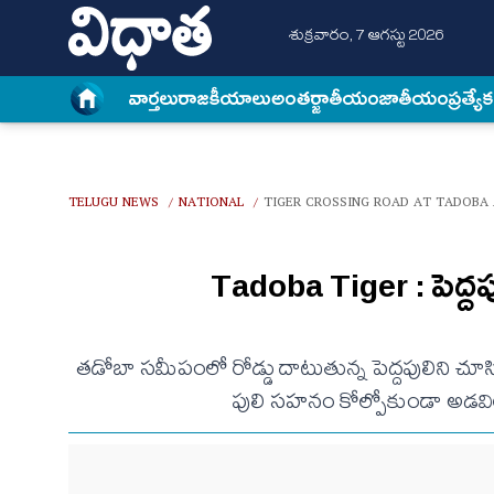
శుక్రవారం, 7 ఆగస్టు 2026
వార్త‌లు
రాజకీయాలు
అంత‌ర్జాతీయం
జాతీయం
ప్రత్యే
TELUGU NEWS
NATIONAL
TIGER CROSSING ROAD AT TADOBA 
/
/
Tadoba Tiger : పెద్దప
తడోబా సమీపంలో రోడ్డు దాటుతున్న పెద్దపులిని చూ
పులి సహనం కోల్పోకుండా అడవిల