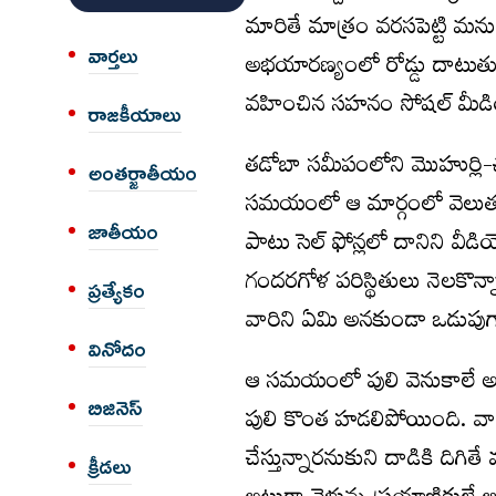
మారితే మాత్రం వరసపెట్టి మన
వార్త‌లు
అభయారణ్యంలో రోడ్డు దాటుతున
వహించిన సహనం సోషల్ మీడియ
రాజకీయాలు
తడోబా సమీపంలోని మొహుర్లి-చం
అంత‌ర్జాతీయం
సమయంలో ఆ మార్గంలో వెలుతున
జాతీయం
పాటు సెల్ ఫోన్లలో దానిని వీడి
గందరగోళ పరిస్థితులు నెలకొన్
ప్రత్యేకం
వారిని ఏమి అనకుండా ఒడుపుగా ర
వినోదం
ఆ సమయంలో పులి వెనుకాలే అన
బిజినెస్
పులి కొంత హడలిపోయింది. వారి
చేస్తున్నారనుకుని దాడికి ది
క్రీడలు