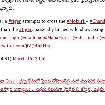
ఆ వన్యప్రాణిని చికాకు పెట్టేలా తమ మానవ నైజం ప్రదర్శించా
ున్నారు.
er a
#tiger
attempts to cross the
#Mohurli
–
#Chand
 than the
#tiger
, passersby turned wild showcasing 
imes_ngp
@etadoba
@MahaForest
@ntca_india
@m
.twitter.com/jfZQ4bRHrx
yp091)
March 16, 2026
 | డ్రగ్స్‌ కేసులో పైలట్‌ రోహిత్‌రెడ్డి సహా ముగ్గురికి రిమ
ర్ అవార్డులు .. ఉత్త‌మ న‌టుడిగా మైఖేల్‌ బి జోర్డన్‌, ఉత్తమ న