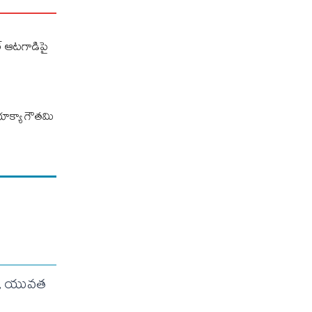
ల్ ఆటగాడిపై
 భూక్యా గౌతమి
యోగం, యువత