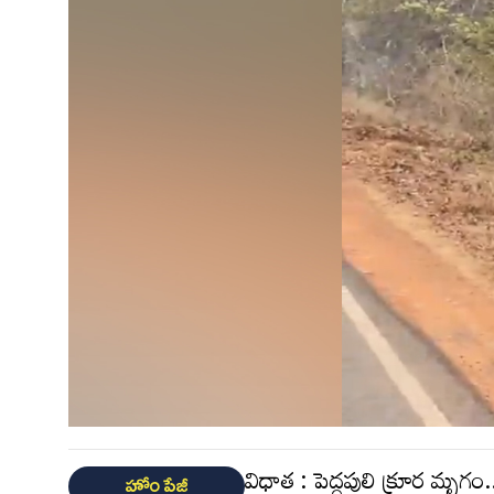
విధాత : పెద్దపులి క్రూర మృ
హోం పేజీ