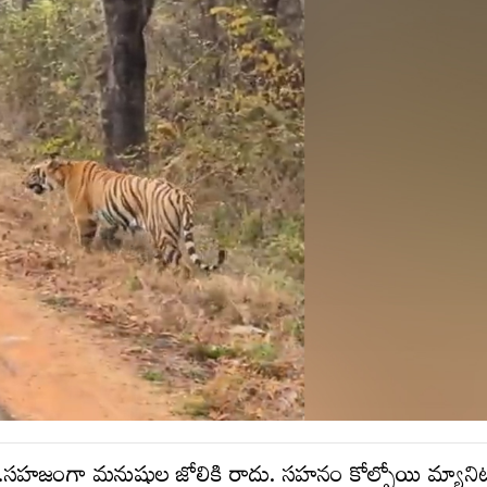
గం..సహజంగా మనుషుల జోలికి రాదు. సహనం కోల్పోయి మ్యాని