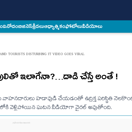
కం
వినోదం
బిజినెస్
క్రీడలు
ఆధ్యాత్మికం
ఫోటోలు
వీడియోలు
AND TOURISTS DISTURBING IT VIDEO GOES VIRAL
ులితో ఇలాగేనా?…దాడి చేస్తే అంతే !
సి వాహనదారులు హడావుడి చేయడంతో ఉద్రిక్త పరిస్థితి నెలకొ
ోకి వెళ్లిపోయిన ఘటన వీడియోగా వైరల్ అవుతోంది.