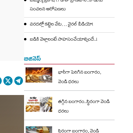
ఎమ్మెల్యే ప్రకాష్ గౌడ్ తో ప్రాణహాని..కొడుకు
సంచలన ఆరోపణలు
వరదల్లో కట్టెల వేట… వైరల్ వీడియో!
బడికి వెళ్లాలంటే సాహసంచేయాల్సిందే..!
బిజినెస్
భారీగా పెరిగిన బంగారం,
వెండి ధరలు
తగ్గిన బంగారం..స్థిరంగా వెండి
ధరలు
స్థిరంగా బంగారం, వెండి