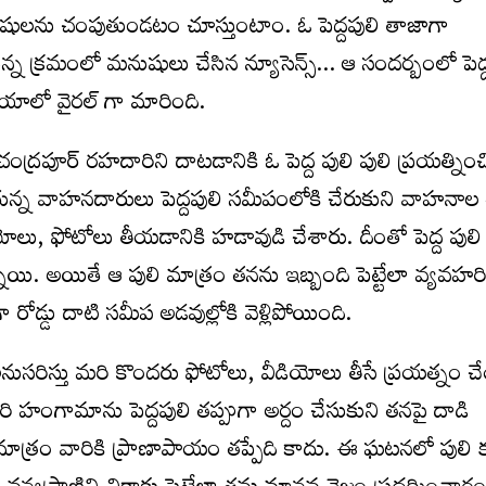
ుషులను చంపుతుండటం చూస్తుంటాం. ఓ పెద్దపులి తాజాగా
్న క్రమంలో మనుషులు చేసిన న్యూసెన్స్… ఆ సందర్బంలో పెద్
ాలో వైరల్ గా మారింది.
ద్రపూర్ రహదారిని దాటడానికి ఓ పెద్ద పులి పులి ప్రయత్నించ
్న వాహనదారులు పెద్దపులి సమీపంలోకి చేరుకుని వాహనాల 
యోలు, ఫోటోలు తీయడానికి హడావుడి చేశారు. దీంతో పెద్ద పులి చ
నాయి. అయితే ఆ పులి మాత్రం తనను ఇబ్బంది పెట్టేలా వ్యవహర
ోడ్డు దాటి సమీప అడవుల్లోకి వెళ్లిపోయింది.
ుసరిస్తు మరి కొందరు ఫోటోలు, వీడియోలు తీసే ప్రయత్నం
 హంగామాను పెద్దపులి తప్పుగా అర్దం చేసుకుని తనపై దాడి
గితే మాత్రం వారికి ప్రాణాపాయం తప్పేది కాదు. ఈ ఘటనలో పులి