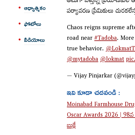
అటుగా వెళ్తున్న ప్రయాణికులే 
ఆధ్యాత్మికం
పర్యావరణ ప్రేమికులు చురకలేస్త
ఫోటోలు
Chaos reigns supreme aft
road near
#Tadoba
. More
వీడియోలు
true behavior.
@LokmatT
@mytadoba
@lokmat
pic
— Vijay Pinjarkar (@vija
ఇవి కూడా చదవండి :
Moinabad Farmhouse Drugs Case
Oscar Awards 2026 | 98వ ఆస్కా
బుక్లే