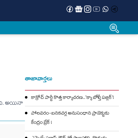
తాజావార్తలు
కాక్రోచ్ పార్టీ కొత్త కార్యాచరణ..‘క్యా బోల్తీ పబ్లిక్’!
ంది. అయినా
పోలవరం-బనకచర్ల అనుసంధాన ప్రాజెక్టుకు
కేంద్రం బ్రేక్ !