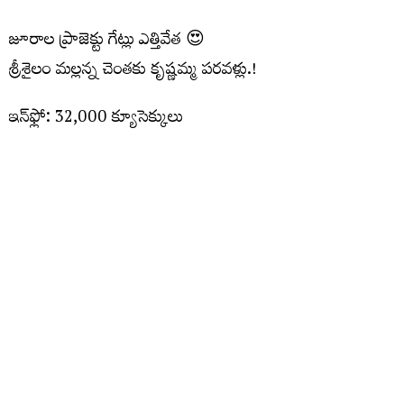
జూరాల ప్రాజెక్టు గేట్లు ఎత్తివేత 😍
శ్రీశైలం మల్లన్న చెంతకు కృష్ణమ్మ పరవళ్లు.!
ఇన్‌ఫ్లో: 32,000 క్యూసెక్కులు
అవుట్‌ఫ్లో: 30,722 క్యూసెక్కులు
#Jurala
#Srisailam
VideoVikas
pic.twitter.com/mYp1IqZB4X
— Hi Kollapur (@HiKollapur)
July 28, 2026
మరిన్ని చదవండి :
మళ్లీ ఉభయ సభలు వాయిదా..మధ్యాహ్నం
యాంటీ పేపర్ లీక్ బిల్లుపై చర్చ