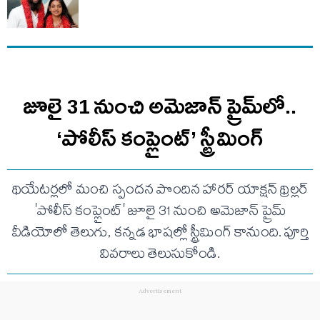
జూలై 31 నుంచి అమెజాన్ ప్రైమ్‌లో..
‘పోలీస్ కంప్లైంట్’ స్ట్రీమింగ్
థియేటర్లలో మంచి స్పందన పొందిన హారర్ యాక్షన్ థ్రిల్లర్
'పోలీస్ కంప్లైంట్' జూలై 31 నుంచి అమెజాన్ ప్రైమ్
వీడియోలో తెలుగు, కన్నడ భాషల్లో స్ట్రీమింగ్ కానుంది. పూర్తి
వివరాలు తెలుసుకోండి.