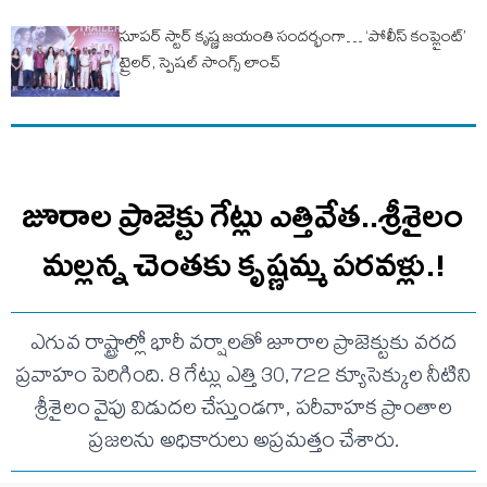
సూపర్ స్టార్ కృష్ణ జయంతి సందర్భంగా… ‘పోలీస్ కంప్లైంట్’
ట్రైలర్, స్పెషల్ సాంగ్స్ లాంచ్
జూరాల ప్రాజెక్టు గేట్లు ఎత్తివేత..శ్రీశైలం
మల్లన్న చెంతకు కృష్ణమ్మ పరవళ్లు.!
ఎగువ రాష్ట్రాల్లో భారీ వర్షాలతో జూరాల ప్రాజెక్టుకు వరద
ప్రవాహం పెరిగింది. 8 గేట్లు ఎత్తి 30,722 క్యూసెక్కుల నీటిని
శ్రీశైలం వైపు విడుదల చేస్తుండగా, పరీవాహక ప్రాంతాల
ప్రజలను అధికారులు అప్రమత్తం చేశారు.