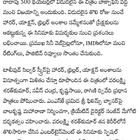
దాదాపు 300 థియేటర్లలో విడుదలైన ఈ చిత్రం బాక్సాఫీస్ వద్ద
మంచి విజయాన్ని అందుకుంది. విడుదలైన తొలి రోజు నుంచే
హారర్, యాక్షన్, థ్రిల్లర్ అంశాల సమ్మేళనంతో ప్రేక్షకులను
ఆకట్టుకున్న ఈ సినిమాకు విమర్శకుల నుంచి ప్రశంసలు
లభించాయి. ప్రముఖ సినీ వెబ్‌సైట్లలోనూ, IMDbలోనూ మంచి
రేటింగ్‌లు, పాజిటివ్ రివ్యూలు సొంతం చేసుకుంది.
టాలీవుడ్ సిల్వర్ స్క్రీన్‌పై హారర్, థ్రిల్లర్, యాక్షన్ అంశాలను
వినూత్నంగా మిళితం చేస్తూ రూపొందిన ఈ చిత్రంలో వరలక్ష్మి
శరత్‌కుమార్, నవీన్ చంద్ర, కృష్ణసాయి, రాగిణి ద్వివేది ప్రధాన
పాత్రలు పోషించారు. ఎంఎస్‌కే ప్రమిద శ్రీ ఫిలిమ్స్ బ్యానర్‌పై
బాలకృష్ణ మహారాణా నిర్మించగా, క్రియేటివ్ డైరెక్టర్ సంజీవ్ మేగోటి
దర్శకత్వం వహించారు. వరలక్ష్మి శరత్‌కుమార్ త‌న కెరీర్‌లోనే
తొలిసారిగా చేసిన ఎంట‌ర్‌టైన్‌మెంట్ ఈ సినిమాకు స్పెష‌ల్