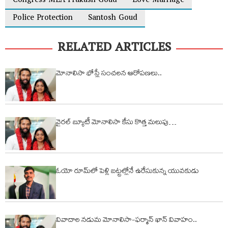
Congress MLA Prakash Goud
Love Marriage
Police Protection
Santosh Goud
RELATED ARTICLES
మోనాలిసా భోస్లే సంచలన ఆరోప‌ణ‌లు..
వైరల్ బ్యూటీ మోనాలిసా కేసు కొత్త మలుపు…
ఓయో రూమ్‌లో పెళ్లి బ‌ట్ట‌ల్లోనే ఉరేసుకున్న యువ‌కుడు
వివాదాల నడుమ మోనాలిసా-ఫర్మాన్ ఖాన్ వివాహం..