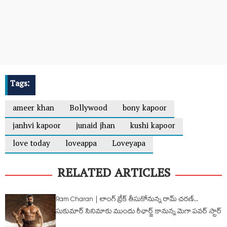
Tags:
ameer khan
Bollywood
bony kapoor
janhvi kapoor
junaid jhan
kushi kapoor
love today
loveappa
Loveyapa
RELATED ARTICLES
Ram Charan | లాంగ్ బ్రేక్ తీసుకోనున్న రామ్ చ‌ర‌ణ్‌..
సుకుమార్ సినిమాకు ముందు రీఛార్జ్ కానున్న మెగా పవర్ స్టార్