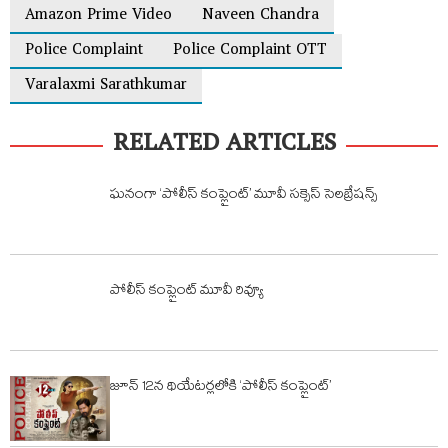
Amazon Prime Video
Naveen Chandra
Police Complaint
Police Complaint OTT
Varalaxmi Sarathkumar
RELATED ARTICLES
ఘనంగా ‘పోలీస్ కంప్లైంట్’ మూవీ సక్సెస్ సెలబ్రేషన్స్
పోలీస్ కంప్లైంట్ మూవీ రివ్యూ
జూన్ 12న థియేటర్లలోకి ‘పోలీస్ కంప్లైంట్’