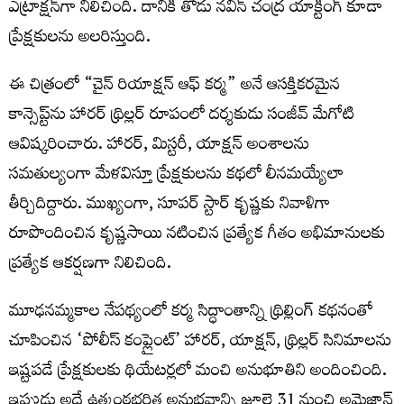
ఎట్రాక్ష‌న్‌గా నిలిచింది. దానికి తోడు నవీన్ చంద్ర యాక్టింగ్ కూడా
ప్రేక్ష‌కుల‌ను అల‌రిస్తుంది.
ఈ చిత్రంలో “చైన్ రియాక్షన్ ఆఫ్ కర్మ” అనే ఆసక్తికరమైన
కాన్సెప్ట్‌ను హారర్ థ్రిల్లర్ రూపంలో దర్శకుడు సంజీవ్ మేగోటి
ఆవిష్కరించారు. హారర్, మిస్టరీ, యాక్షన్ అంశాలను
సమతుల్యంగా మేళవిస్తూ ప్రేక్షకులను కథలో లీనమయ్యేలా
తీర్చిదిద్దారు. ముఖ్యంగా, సూపర్ స్టార్ కృష్ణకు నివాళిగా
రూపొందించిన కృష్ణసాయి నటించిన ప్రత్యేక గీతం అభిమానులకు
ప్రత్యేక ఆకర్షణగా నిలిచింది.
మూఢనమ్మకాల నేపథ్యంలో కర్మ సిద్ధాంతాన్ని థ్రిల్లింగ్ కథనంతో
చూపించిన ‘పోలీస్ కంప్లైంట్’ హారర్, యాక్షన్, థ్రిల్లర్ సినిమాలను
ఇష్టపడే ప్రేక్షకులకు థియేటర్లలో మంచి అనుభూతిని అందించింది.
ఇప్పుడు అదే ఉత్కంఠభరిత అనుభవాన్ని జూలై 31 నుంచి అమెజాన్