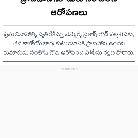
ఆరోపణలు
ప్రేమ వివాహాన్ని వ్యతిరేకిస్తూ ఎమ్మెల్యే ప్రకాష్ గౌడ్ వల్ల తనకు,
తన కాబోయే భార్య కుటుంబానికి ప్రాణహాని ఉందని
కుమారుడు సంతోష్ గౌడ్ ఆరోపించి పోలీసు రక్షణ కోరారు.