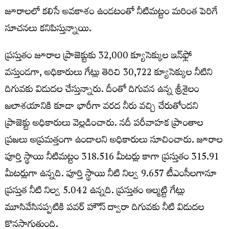
జూరాలలో కలిసే అవకాశం ఉండటంతో నీటిమట్టం మరింత పెరిగే
సూచనలు కనిపిస్తున్నాయి.
ప్రస్తుతం జూరాల ప్రాజెక్టుకు 32,000 క్యూసెక్కుల ఇన్‌ఫ్లో
వస్తుండగా, అధికారులు గేట్లు తెరిచి 30,722 క్యూసెక్కుల నీటిని
దిగువకు విడుదల చేస్తున్నారు. దీంతో దిగువన ఉన్న శ్రీశైలం
జలాశయానికి కూడా భారీగా వరద నీరు వచ్చి చేరుతోందని
ప్రాజెక్టు అధికారులు వెల్లడించారు. నదీ పరీవాహక ప్రాంతాల
ప్రజలు అప్రమత్తంగా ఉండాలని అధికారులు సూచించారు. జూరాల
పూర్తి స్థాయి నీటిమట్టం 318.516 మీటర్లు కాగా ప్రస్తుతం 315.91
మీటర్లుగా ఉన్నది. పూర్తి స్థాయి నీటి నిల్వ 9.657 టీఎంసీలగానూ
ప్రస్తుత నీటి నిల్వ 5.042 ఉన్నది. ప్రస్తుతం ఆల్మట్టి గేట్లు
మూసివేసినప్పటికి పవర్ హౌస్ ద్వారా దిగువకు నీటి విడుదల
కొనసాగుతుంది.