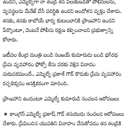
ఉందని, ఎమ్మెల్యేగా నా తండ్రి తన పలుకుబడితో పోలీసులను,
వ్యవస్థలను మేనేజ్ చేసే పరిస్థితి ఉందని ఆందోళన వ్యక్తం చేశాడు.
తనకు, తనకు కాబోయే భార్య కుటుంబానికి ప్రాణహాని ఉందని
పేర్కొంటూ, వెంటనే పోలీసు రక్షణ కల్పించాలని ప్రభుత్వాన్ని
కోరారు.
ఇటీవల కేంద్ర మంత్రి బండి సంజయ్ కుమారుడు బండి భగీరథ
ప్రేమ వ్యవహారం ఫోక్సో కేసు వరకు వెళ్లిన వివాదం
మరువకముందే.. ఎమ్మెల్యే ప్రకాశ్ గౌడ్ కొడుకు ప్రేమ వ్యవహారం
రచ్చకెక్కడం ఆసక్తికరంగా మారింది.
ప్రాణహాని ఉందంటూ ఎమ్మెల్యే కుమారుడి సంచలన ఆరోపణలు
🔸 కాంగ్రెస్ ఎమ్మెల్యే ప్రకాష్ గౌడ్ తనయుడు సంచలన ఆరోపణలు
చేశారు. ప్రేమించిన యువతిని వివాహం చేసుకోవడం తన తండ్రికి