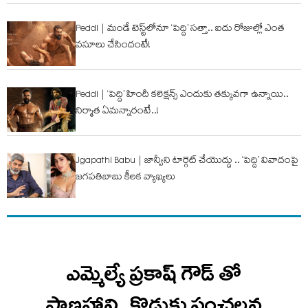
Peddi | మండే టెస్ట్‌లోనూ ‘పెద్ది’ సత్తా.. ఐదు రోజుల్లో ఎంత
వ‌సూలు చేసిందంటే!
Peddi | ‘పెద్ది’ హిందీ కలెక్షన్స్ ఎందుకు త‌క్కువ‌గా ఉన్నాయి..
నిర్మాత ఏమ‌న్నారంటే..!
Jgapathi Babu | జాన్వీని టార్గెట్ చేయొద్దు .. ‘పెద్ది’ వివాదంపై
జగపతిబాబు కీలక వ్యాఖ్యలు
ఎమ్మెల్యే ప్రకాష్ గౌడ్ తో
ప్రాణహాని..కొడుకు సంచలన