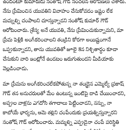
ఉందంటూ కుమారుడు సంతోష్ గౌడ్ సంచలన ఆరోపణలు చేశారు.
నేను ప్రేమించిన యువతిని వివాహం చేసుకోవడం ఇష్టం లేక
మమ్నల్ని చంపాలని చూస్తున్నాడని సంతోష్ కుమార్ గౌడ్
ఆరోపించారు. శ్రేస్య అనే యువతి, నేను ప్రేమించుకున్నామని, మా
ప్రేమ పెళ్లికి అంగీకరించాలని తండ్రిని కోరగా అయిష్టంగానే
ఒప్పుకున్నాడని, తాను యువతితో జూలై 8న నిశ్చితార్ధం కూడా
చేసుకుని వారి ఇంట్లోనే ఉండటం జరుగుతుందని మీడియాకు
వెల్లడించాడు.
మా ప్రేమను అంగీకరించలేకపోతున్న నా తండ్రైన ఎమ్మెల్యే ప్రకాష్
గౌడ్ తన అనుచరులతో మేం ఉంటున్న ఇంటిపై దాడి చేయించారని,
అప్పుల వాళ్లను ఎగదోసి తగాదాలు పెట్టించాడని, నన్ను, నా
కాబోయే భార్యను, ఆమె తల్లిని చంపేందుకు ప్రయత్నిస్తున్నారని
సంతోష్ గౌడ్ ఆరోపించారు. మమ్మల్ని ఎప్పుడైనా చంపే పరిస్థితి