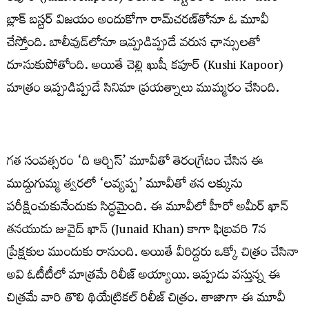
బ్లాక్ బస్టర్ విజయం అందుకోగా రామ్‌చ‌ర‌ణ్‌తోనూ ఓ మూవీ
చేస్తోంది. బాలీవుడ్‌లోనూ ఇప్పుడిప్పుడే వరుస ఛాన్సులతో
దూసుకుపోతోంది. అయితే చెల్లి ఖుషీ కపూర్‌ (Kushi Kapoor)
మాత్రం ఇప్పుడిప్పుడే సినిమా ప్ర‌య‌త్నాలు ముమ్మ‌రం చేసింది.
గ‌త సంవ‌త్స‌రం ‘ది ఆర్చిస్’ మూవీతో తెరంగ్రేటం చేసిన ఈ
ముద్దుగుమ్మ‌ త్వరలో ‘లవ్యప్ప’ మూవీతో తన లక్కును
పరీక్షించుకునేందుకు సిద్ధమైంది. ఈ మూవీలో హీరో అమీర్ ఖాన్
తనయుడు జువైద్ ఖాన్ (Junaid Khan) కాగా ఫిబ్రవరి 7న
ప్రేక్షకుల ముందుకు రానుంది. అయితే వీరిద్ద‌రు ఒక్కో చిత్రం చేసినా
అవి ఓటీటీలో మాత్ర‌మే రిలీజ్ అయ్యాయి. ఇప్పుడు వ‌స్తున్న ఈ
చిత్ర‌మే వారి తొలి థియేట్రిక‌ల్ రిలీజ్‌ చిత్రం. తాజాగా ఈ మూవీ