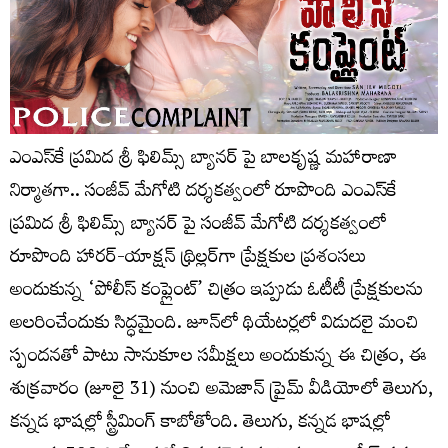
ఎంఎస్‌కే ప్రమిద శ్రీ ఫిలిమ్స్ బ్యానర్ పై బాలకృష్ణ మహారాణా
నిర్మాతగా.. సంజీవ్ మేగోటి దర్శకత్వంలో రూపొంది ఎంఎస్‌కే
ప్రమిద శ్రీ ఫిలిమ్స్ బ్యానర్ పై సంజీవ్ మేగోటి దర్శకత్వంలో
రూపొంది హారర్-యాక్షన్ థ్రిల్లర్‌గా ప్రేక్షకుల ప్రశంసలు
అందుకున్న ‘పోలీస్ కంప్లైంట్’ చిత్రం ఇప్పుడు ఓటీటీ ప్రేక్షకులను
అలరించేందుకు సిద్ధమైంది. జూన్‌లో థియేటర్లలో విడుదలై మంచి
స్పందనతో పాటు సానుకూల సమీక్షలు అందుకున్న ఈ చిత్రం, ఈ
శుక్ర‌వారం (జూలై 31) నుంచి అమెజాన్ ప్రైమ్ వీడియోలో తెలుగు,
కన్నడ భాషల్లో స్ట్రీమింగ్ కాబోతోంది. తెలుగు, కన్నడ భాష‌ల్లో