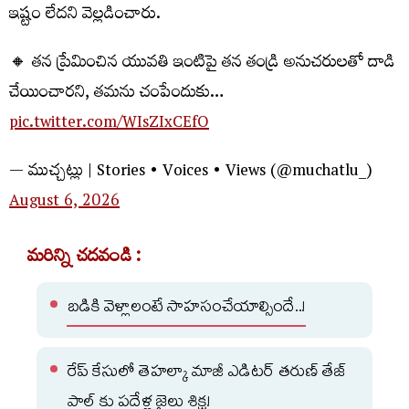
ఇష్టం లేదని వెల్లడించారు.
🔸 తన ప్రేమించిన యువతి ఇంటిపై తన తండ్రి అనుచరులతో దాడి
చేయించారని, తమను చంపేందుకు…
pic.twitter.com/WIsZIxCEfO
— ముచ్చట్లు | Stories • Voices • Views (@muchatlu_)
August 6, 2026
మరిన్ని చదవండి :
బడికి వెళ్లాలంటే సాహసంచేయాల్సిందే..!
రేప్ కేసులో తెహల్కా మాజీ ఎడిటర్ తరుణ్ తేజ్
పాల్ కు పదేళ్ల జైలు శిక్ష!