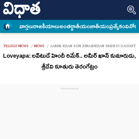
వార్త‌లు
రాజకీయాలు
అంత‌ర్జాతీయం
జాతీయం
ప్రత్యేకం
వినోద
TELUGU NEWS
NEWS
AAMIR KHAN SON JUNAIDKHAN SRIDEVI DAUGHTE
/
/
Loveyapa: ల‌వ్‌టుడే హిందీ రిమేక్‌.. అమీర్ ఖాన్ కుమారుడు,
శ్రీదేవి కూతురు తెరంగేట్రం