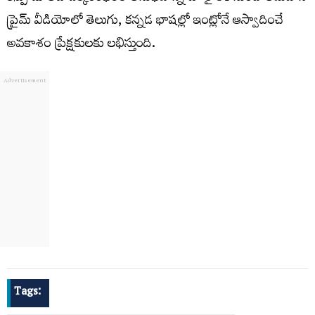
ప్రైమ్ వీడియోలో తెలుగు, కన్నడ భాషల్లో ఇంట్లోనే ఆస్వాదించే
అవకాశం ప్రేక్షకులకు లభిస్తుంది.
Tags: