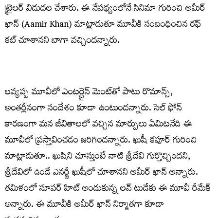
ట్రైల‌ర్‌ విడుద‌ల చేశారు. ఈ నేప‌థ్యంలోనే సినిమా గురించి అమీర్
ఖాన్ (Aamir Khan) మాట్లాడుతూ మూవీకి సంబంధించిన రఫ్
కట్ చూశానని బాగా వ‌చ్చిందన్నారు.
లవ్యప్ప మూవీలో ఎంటర్టైన్ మెంట్‌తో పాటు రొమాన్స్,
అంతర్లీనంగా సందేశం కూడా ఉంటుంద‌న్నారు. సెల్ ఫోన్
కారణంగా మన జీవితాలలో వచ్చిన మార్పులు ఏమిటనేది ఈ
మూవీలో ప్రస్తావించడం జరిగిందన్నారు. ఖుషీ కపూర్ గురించి
మాట్లాడుతూ.. ఖుషిని చూస్తుంటే నాటి శ్రీదేవి గుర్తొచ్చిందని,
శ్రీదేవిలో ఉండే ఎనర్జీ ఖుషీలో చూశానని అమీర్ ఖాన్ అన్నారు.
తమిళంలో సూపర్ హిట్ అందుకున్న లవ్ టుడేకు ఈ మూవీ రీమేక్
అన్నారు. ఈ మూవీకి అమీర్ ఖాన్ నిర్మాతగా కూడా