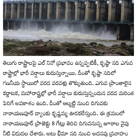
తెలుగు రాష్ట్రాలపై ఎల్ నినో ప్రభావం ఉన్నప్పటికీ, కృష్ణా నది ఎగువ
రాష్ట్రాల్లో భారీ వర్షాలు కురుస్తున్నాయి. దీంతో కృష్ణా నదిలో
గణనీయ స్థాయిలో వరద పరవళ్లు తొక్కుతుంది. ఎగువ ప్రాంతాలైన
కర్ణాటక, మహారాష్ట్రల్లో భారీ వర్షాలు కురుస్తున్నందున వరద మరింత
పెరిగే అవకాశం ఉంది. దీంతో ఆల్మట్టి నుంచి‌ దిగువకు
నారాయణపూర్‌ డ్యాంకు కృష్ణమ్మ ఊరకలేస్తుంది. ఈ క్రమంలో
నారాయణపూర్‌ ప్రాజెక్టు 8 గేట్లు తెరిచి దిగువనున్న జూరాల వైపు
నీటి విడుదల చేశారు. అటు భీమా నది నుంచి అదనపు ప్రవాహం