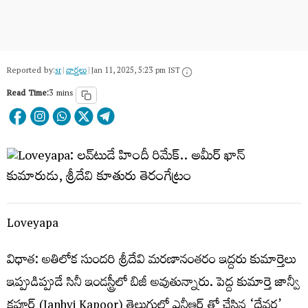
Reported by:
sr
|
వార్త‌లు
|
Jan 11, 2025, 5:23 pm IST
Read Time:
3 mins
Loveyapa
విధాత‌: అతిలోక సుందరి శ్రీదేవి మరణానంతరం ఇద్దరు కుమార్తెలు
ఇప్పుడిప్పుడే సినీ ఇండస్ట్రీలో బిజీ అవుతున్నారు. పెద్ద కుమార్తె జాన్వీ
కపూర్ (Janhvi Kapoor) తెలుగులో ఎన్టీఆర్ తో చేసిన ‘దేవర’