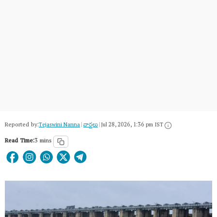
Reported by:
Tejaswini Nanna
|
వార్త‌లు
|
Jul 28, 2026, 1:36 pm IST
Read Time:
3 mins