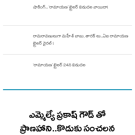
షాకింగ్.. ‘రామాయణ’ ట్రైలర్ విడుదల వాయిదా!
రామరావణులుగా మహేశ్ బాబు, తారక్ లు..ఏఐ రామాయణ
ట్రైలర్ వైరల్ !
‘రామాయణ’ ట్రైలర్ 24న విడుదల
ఎమ్మెల్యే ప్రకాష్ గౌడ్ తో
ప్రాణహాని..కొడుకు సంచలన