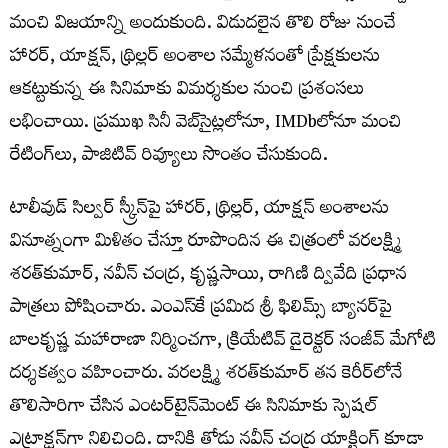
మంచి విజయాన్ని అందుకుంది. విడుదలైన తొలి రోజు నుంచే
హారర్, యాక్షన్, థ్రిల్లర్ అంశాల సమ్మేళనంతో ప్రేక్షకులను
ఆకట్టుకున్న ఈ సినిమాకు విమర్శకుల నుంచి ప్రశంసలు
లభించాయి. ప్రముఖ సినీ వెబ్‌సైట్లలోనూ, IMDbలోనూ మంచి
రేటింగ్‌లు, పాజిటివ్ రివ్యూలు సొంతం చేసుకుంది.
టాలీవుడ్ సిల్వర్ స్క్రీన్‌పై హారర్, థ్రిల్లర్, యాక్షన్ అంశాలను
వినూత్నంగా మిళితం చేస్తూ రూపొందిన ఈ చిత్రంలో వరలక్ష్మి
శరత్‌కుమార్, నవీన్ చంద్ర, కృష్ణసాయి, రాగిణి ద్వివేది ప్రధాన
పాత్రలు పోషించారు. ఎంఎస్‌కే ప్రమిద శ్రీ ఫిలిమ్స్ బ్యానర్‌పై
బాలకృష్ణ మహారాణా నిర్మించగా, క్రియేటివ్ డైరెక్టర్ సంజీవ్ మేగోటి
దర్శకత్వం వహించారు. వరలక్ష్మి శరత్‌కుమార్ త‌న కెరీర్‌లోనే
తొలిసారిగా చేసిన ఎంట‌ర్‌టైన్‌మెంట్ ఈ సినిమాకు స్పెష‌ల్
ఎట్రాక్ష‌న్‌గా నిలిచింది. దానికి తోడు నవీన్ చంద్ర యాక్టింగ్ కూడా