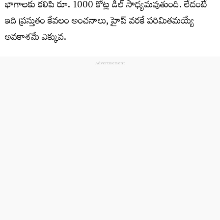
భాగాలకు కలిపి రూ. 1000 కోట్ల డీల్ సాధ్యమవుతుంది. లేదంటే
ఇది ప్రస్తుతం కేవలం అంచనాలు, హైప్ వరకే పరిమితమయ్యే
అవకాశమే ఎక్కువ.