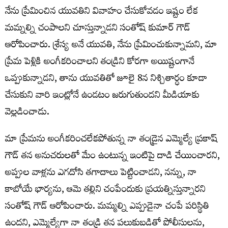
నేను ప్రేమించిన యువతిని వివాహం చేసుకోవడం ఇష్టం లేక
మమ్నల్ని చంపాలని చూస్తున్నాడని సంతోష్ కుమార్ గౌడ్
ఆరోపించారు. శ్రేస్య అనే యువతి, నేను ప్రేమించుకున్నామని, మా
ప్రేమ పెళ్లికి అంగీకరించాలని తండ్రిని కోరగా అయిష్టంగానే
ఒప్పుకున్నాడని, తాను యువతితో జూలై 8న నిశ్చితార్ధం కూడా
చేసుకుని వారి ఇంట్లోనే ఉండటం జరుగుతుందని మీడియాకు
వెల్లడించాడు.
మా ప్రేమను అంగీకరించలేకపోతున్న నా తండ్రైన ఎమ్మెల్యే ప్రకాష్
గౌడ్ తన అనుచరులతో మేం ఉంటున్న ఇంటిపై దాడి చేయించారని,
అప్పుల వాళ్లను ఎగదోసి తగాదాలు పెట్టించాడని, నన్ను, నా
కాబోయే భార్యను, ఆమె తల్లిని చంపేందుకు ప్రయత్నిస్తున్నారని
సంతోష్ గౌడ్ ఆరోపించారు. మమ్మల్ని ఎప్పుడైనా చంపే పరిస్థితి
ఉందని, ఎమ్మెల్యేగా నా తండ్రి తన పలుకుబడితో పోలీసులను,