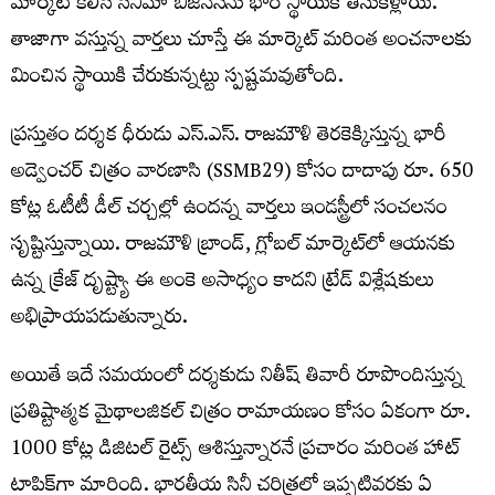
మార్కెట్ కలిసి సినిమా బిజినెస్‌ను భారీ స్థాయికి తీసుకెళ్లాయి.
తాజాగా వస్తున్న వార్తలు చూస్తే ఈ మార్కెట్ మరింత అంచనాలకు
మించిన స్థాయికి చేరుకున్నట్టు స్పష్టమవుతోంది.
ప్రస్తుతం దర్శక ధీరుడు ఎస్‌.ఎస్‌. రాజమౌళి తెరకెక్కిస్తున్న భారీ
అడ్వెంచర్ చిత్రం వారణాసి (SSMB29) కోసం దాదాపు రూ. 650
కోట్ల ఓటీటీ డీల్ చర్చల్లో ఉందన్న వార్తలు ఇండస్ట్రీలో సంచలనం
సృష్టిస్తున్నాయి. రాజమౌళి బ్రాండ్, గ్లోబల్ మార్కెట్‌లో ఆయనకు
ఉన్న క్రేజ్ దృష్ట్యా ఈ అంకె అసాధ్యం కాదని ట్రేడ్ విశ్లేషకులు
అభిప్రాయపడుతున్నారు.
అయితే ఇదే సమయంలో దర్శకుడు నితీష్ తివారీ రూపొందిస్తున్న
ప్రతిష్టాత్మక మైథాలజికల్ చిత్రం రామాయణం కోసం ఏకంగా రూ.
1000 కోట్ల డిజిటల్ రైట్స్ ఆశిస్తున్నారనే ప్రచారం మరింత హాట్
టాపిక్‌గా మారింది. భారతీయ సినీ చరిత్రలో ఇప్పటివరకు ఏ