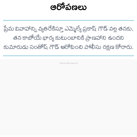
ఆరోపణలు
ప్రేమ వివాహాన్ని వ్యతిరేకిస్తూ ఎమ్మెల్యే ప్రకాష్ గౌడ్ వల్ల తనకు,
తన కాబోయే భార్య కుటుంబానికి ప్రాణహాని ఉందని
కుమారుడు సంతోష్ గౌడ్ ఆరోపించి పోలీసు రక్షణ కోరారు.