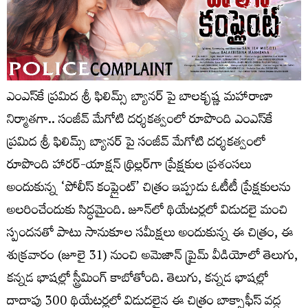
ఎంఎస్‌కే ప్రమిద శ్రీ ఫిలిమ్స్ బ్యానర్ పై బాలకృష్ణ మహారాణా
నిర్మాతగా.. సంజీవ్ మేగోటి దర్శకత్వంలో రూపొంది ఎంఎస్‌కే
ప్రమిద శ్రీ ఫిలిమ్స్ బ్యానర్ పై సంజీవ్ మేగోటి దర్శకత్వంలో
రూపొంది హారర్-యాక్షన్ థ్రిల్లర్‌గా ప్రేక్షకుల ప్రశంసలు
అందుకున్న ‘పోలీస్ కంప్లైంట్’ చిత్రం ఇప్పుడు ఓటీటీ ప్రేక్షకులను
అలరించేందుకు సిద్ధమైంది. జూన్‌లో థియేటర్లలో విడుదలై మంచి
స్పందనతో పాటు సానుకూల సమీక్షలు అందుకున్న ఈ చిత్రం, ఈ
శుక్ర‌వారం (జూలై 31) నుంచి అమెజాన్ ప్రైమ్ వీడియోలో తెలుగు,
కన్నడ భాషల్లో స్ట్రీమింగ్ కాబోతోంది. తెలుగు, కన్నడ భాష‌ల్లో
దాదాపు 300 థియేటర్లలో విడుదలైన ఈ చిత్రం బాక్సాఫీస్ వద్ద