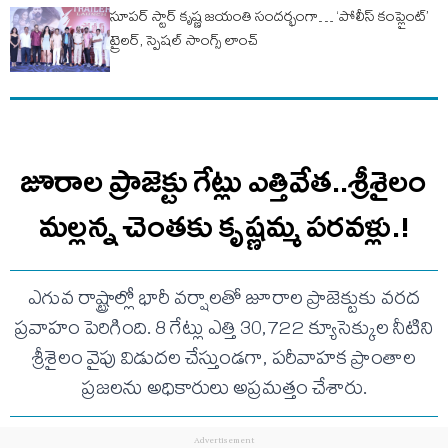
సూపర్ స్టార్ కృష్ణ జయంతి సందర్భంగా… ‘పోలీస్ కంప్లైంట్’
ట్రైలర్, స్పెషల్ సాంగ్స్ లాంచ్
జూరాల ప్రాజెక్టు గేట్లు ఎత్తివేత..శ్రీశైలం
మల్లన్న చెంతకు కృష్ణమ్మ పరవళ్లు.!
ఎగువ రాష్ట్రాల్లో భారీ వర్షాలతో జూరాల ప్రాజెక్టుకు వరద
ప్రవాహం పెరిగింది. 8 గేట్లు ఎత్తి 30,722 క్యూసెక్కుల నీటిని
శ్రీశైలం వైపు విడుదల చేస్తుండగా, పరీవాహక ప్రాంతాల
ప్రజలను అధికారులు అప్రమత్తం చేశారు.