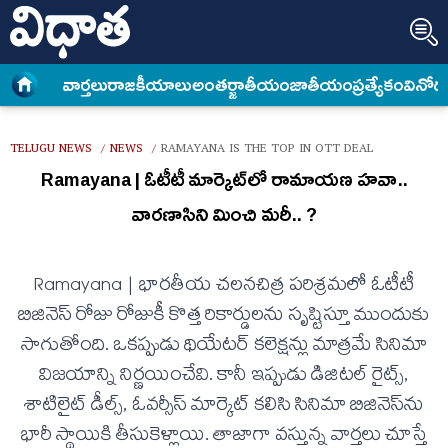
వార్త‌లు
రాజకీయాలు
అంత‌ర్జాతీయం
జాతీయం
ప్రత్యేకం
వినోద
TELUGU NEWS
NEWS
RAMAYANA IS THE TOP IN OTT DEAL
/
/
Ramayana | ఓటీటీ మార్కెట్‌లో రామాయ‌ణ హ‌వా..
వార‌ణాసిని మించి మరీ.. ?
Ramayana | భారతీయ చలనచిత్ర పరిశ్రమలో ఓటీటీ
బిజినెస్ రోజు రోజుకీ కొత్త రికార్డులను సృష్టిస్తూ ముందుకు
సాగుతోంది. ఒకప్పుడు థియేటర్ కలెక్షన్లు మాత్రమే సినిమా
విజయాన్ని నిర్ణయించేవి. కానీ ఇప్పుడు డిజిటల్ రైట్స్,
శాటిలైట్ డీల్స్, ఓవర్సీస్ మార్కెట్ కలిసి సినిమా బిజినెస్‌ను
భారీ స్థాయికి తీసుకెళ్లాయి. తాజాగా వస్తున్న వార్తలు చూస్తే