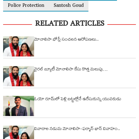
Police Protection
Santosh Goud
RELATED ARTICLES
మోనాలిసా భోస్లే సంచలన ఆరోప‌ణ‌లు..
వైరల్ బ్యూటీ మోనాలిసా కేసు కొత్త మలుపు…
ఓయో రూమ్‌లో పెళ్లి బ‌ట్ట‌ల్లోనే ఉరేసుకున్న యువ‌కుడు
వివాదాల నడుమ మోనాలిసా-ఫర్మాన్ ఖాన్ వివాహం..