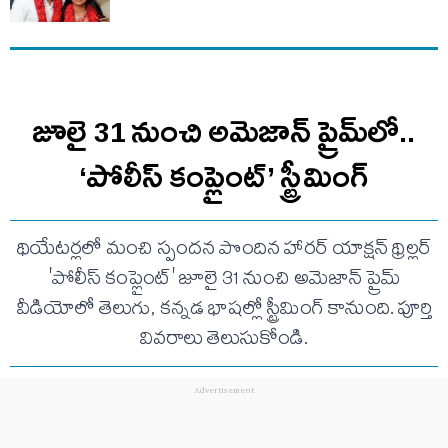
జూలై 31 నుంచి అమెజాన్ ప్రైమ్‌లో..
‘పోలీస్ కంప్లైంట్’ స్ట్రీమింగ్
థియేటర్లలో మంచి స్పందన పొందిన హారర్ యాక్షన్ థ్రిల్లర్
'పోలీస్ కంప్లైంట్' జూలై 31 నుంచి అమెజాన్ ప్రైమ్
వీడియోలో తెలుగు, కన్నడ భాషల్లో స్ట్రీమింగ్ కానుంది. పూర్తి
వివరాలు తెలుసుకోండి.