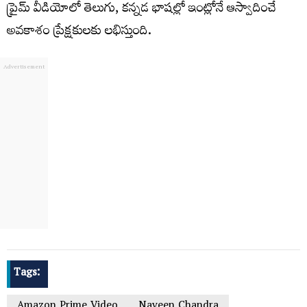
ప్రైమ్ వీడియోలో తెలుగు, కన్నడ భాషల్లో ఇంట్లోనే ఆస్వాదించే
అవకాశం ప్రేక్షకులకు లభిస్తుంది.
Tags:
Amazon Prime Video
Naveen Chandra