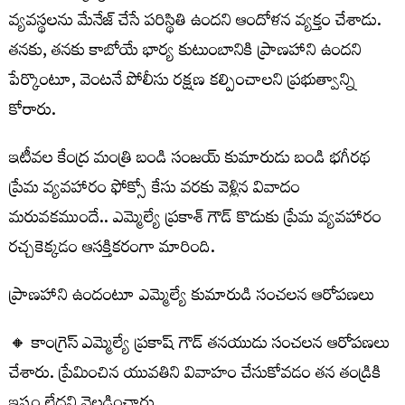
వ్యవస్థలను మేనేజ్ చేసే పరిస్థితి ఉందని ఆందోళన వ్యక్తం చేశాడు.
తనకు, తనకు కాబోయే భార్య కుటుంబానికి ప్రాణహాని ఉందని
పేర్కొంటూ, వెంటనే పోలీసు రక్షణ కల్పించాలని ప్రభుత్వాన్ని
కోరారు.
ఇటీవల కేంద్ర మంత్రి బండి సంజయ్ కుమారుడు బండి భగీరథ
ప్రేమ వ్యవహారం ఫోక్సో కేసు వరకు వెళ్లిన వివాదం
మరువకముందే.. ఎమ్మెల్యే ప్రకాశ్ గౌడ్ కొడుకు ప్రేమ వ్యవహారం
రచ్చకెక్కడం ఆసక్తికరంగా మారింది.
ప్రాణహాని ఉందంటూ ఎమ్మెల్యే కుమారుడి సంచలన ఆరోపణలు
🔸 కాంగ్రెస్ ఎమ్మెల్యే ప్రకాష్ గౌడ్ తనయుడు సంచలన ఆరోపణలు
చేశారు. ప్రేమించిన యువతిని వివాహం చేసుకోవడం తన తండ్రికి