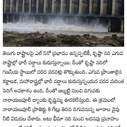
తెలుగు రాష్ట్రాలపై ఎల్ నినో ప్రభావం ఉన్నప్పటికీ, కృష్ణా నది ఎగువ
రాష్ట్రాల్లో భారీ వర్షాలు కురుస్తున్నాయి. దీంతో కృష్ణా నదిలో
గణనీయ స్థాయిలో వరద పరవళ్లు తొక్కుతుంది. ఎగువ ప్రాంతాలైన
కర్ణాటక, మహారాష్ట్రల్లో భారీ వర్షాలు కురుస్తున్నందున వరద మరింత
పెరిగే అవకాశం ఉంది. దీంతో ఆల్మట్టి నుంచి‌ దిగువకు
నారాయణపూర్‌ డ్యాంకు కృష్ణమ్మ ఊరకలేస్తుంది. ఈ క్రమంలో
నారాయణపూర్‌ ప్రాజెక్టు 8 గేట్లు తెరిచి దిగువనున్న జూరాల వైపు
నీటి విడుదల చేశారు. అటు భీమా నది నుంచి అదనపు ప్రవాహం