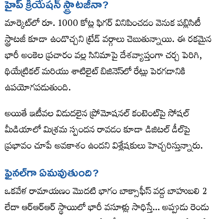
హైప్ క్రియేషన్ స్ట్రాటజీనా?
మార్కెట్‌లో రూ. 1000 కోట్ల ఫిగర్ వినిపించడం వెనుక పబ్లిసిటీ
స్ట్రాటజీ కూడా ఉండొచ్చని ట్రేడ్ వర్గాలు చెబుతున్నాయి. ఈ రకమైన
భారీ అంకెల ప్రచారం వల్ల సినిమాపై దేశవ్యాప్తంగా చర్చ పెరిగి,
థియేట్రికల్ మరియు శాటిలైట్ బిజినెస్‌లో రేట్లు పెరగడానికి
ఉపయోగపడుతుంది.
అయితే ఇటీవల విడుదలైన ప్రోమోషనల్ కంటెంట్‌పై సోషల్
మీడియాలో మిశ్రమ స్పందన రావడం కూడా డిజిటల్ డీల్‌పై
ప్రభావం చూపే అవకాశం ఉందని విశ్లేషకులు హెచ్చరిస్తున్నారు.
ఫైనల్‌గా ఏమవుతుంది?
ఒకవేళ రామాయణం మొదటి భాగం బాక్సాఫీస్ వద్ద బాహుబలి 2
లేదా ఆర్ఆర్ఆర్ స్థాయిలో భారీ వసూళ్లు సాధిస్తే… అప్పుడు రెండు