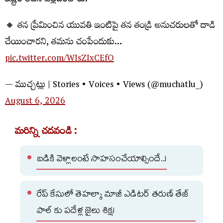
ఇష్టం లేదని వెల్లడించారు.
🔸 తన ప్రేమించిన యువతి ఇంటిపై తన తండ్రి అనుచరులతో దాడి
చేయించారని, తమను చంపేందుకు…
pic.twitter.com/WIsZIxCEfO
— ముచ్చట్లు | Stories • Voices • Views (@muchatlu_)
August 6, 2026
మరిన్ని చదవండి :
బడికి వెళ్లాలంటే సాహసంచేయాల్సిందే..!
రేప్ కేసులో తెహల్కా మాజీ ఎడిటర్ తరుణ్ తేజ్
పాల్ కు పదేళ్ల జైలు శిక్ష!