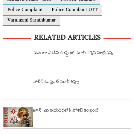
Police Complaint
Police Complaint OTT
Varalaxmi Sarathkumar
RELATED ARTICLES
ఘనంగా ‘పోలీస్ కంప్లైంట్’ మూవీ సక్సెస్ సెలబ్రేషన్స్
పోలీస్ కంప్లైంట్ మూవీ రివ్యూ
జూన్ 12న థియేటర్లలోకి ‘పోలీస్ కంప్లైంట్’