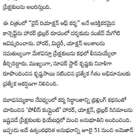
ప్రేక్ష‌కుల‌ను అల‌రిస్తుంది.
ఈ చిత్రంలో “చైన్ రియాక్షన్ ఆఫ్ కర్మ” అనే ఆసక్తికరమైన
కాన్సెప్ట్‌ను హారర్ థ్రిల్లర్ రూపంలో దర్శకుడు సంజీవ్ మేగోటి
ఆవిష్కరించారు. హారర్, మిస్టరీ, యాక్షన్ అంశాలను
సమతుల్యంగా మేళవిస్తూ ప్రేక్షకులను కథలో లీనమయ్యేలా
తీర్చిదిద్దారు. ముఖ్యంగా, సూపర్ స్టార్ కృష్ణకు నివాళిగా
రూపొందించిన కృష్ణసాయి నటించిన ప్రత్యేక గీతం అభిమానులకు
ప్రత్యేక ఆకర్షణగా నిలిచింది.
మూఢనమ్మకాల నేపథ్యంలో కర్మ సిద్ధాంతాన్ని థ్రిల్లింగ్ కథనంతో
చూపించిన ‘పోలీస్ కంప్లైంట్’ హారర్, యాక్షన్, థ్రిల్లర్ సినిమాలను
ఇష్టపడే ప్రేక్షకులకు థియేటర్లలో మంచి అనుభూతిని అందించింది.
ఇప్పుడు అదే ఉత్కంఠభరిత అనుభవాన్ని జూలై 31 నుంచి అమెజాన్