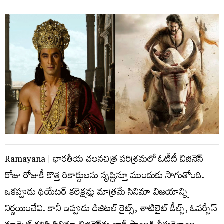
Ramayana | భారతీయ చలనచిత్ర పరిశ్రమలో ఓటీటీ బిజినెస్
రోజు రోజుకీ కొత్త రికార్డులను సృష్టిస్తూ ముందుకు సాగుతోంది.
ఒకప్పుడు థియేటర్ కలెక్షన్లు మాత్రమే సినిమా విజయాన్ని
నిర్ణయించేవి. కానీ ఇప్పుడు డిజిటల్ రైట్స్, శాటిలైట్ డీల్స్, ఓవర్సీస్