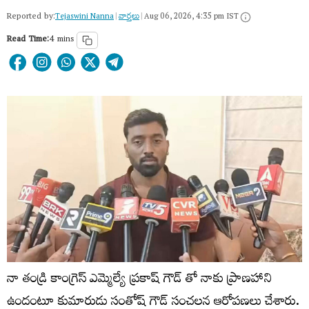
Reported by:
Tejaswini Nanna
|
వార్త‌లు
|
Aug 06, 2026, 4:35 pm IST
Read Time:
4 mins
నా తండ్రి కాంగ్రెస్ ఎమ్మెల్యే ప్రకాష్ గౌడ్ తో నాకు ప్రాణహాని
ఉందంటూ కుమారుడు సంతోష్ గౌడ్ సంచలన ఆరోపణలు చేశారు.