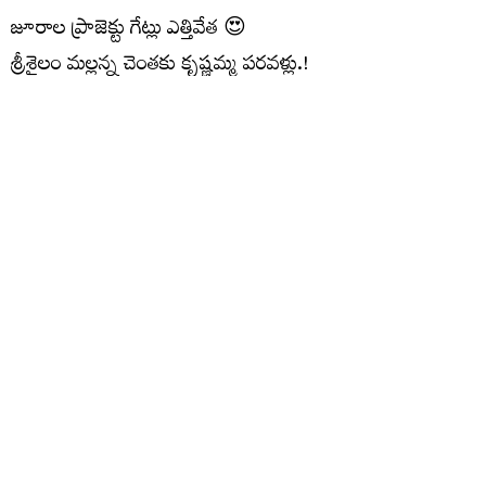
జూరాల ప్రాజెక్టు గేట్లు ఎత్తివేత 😍
శ్రీశైలం మల్లన్న చెంతకు కృష్ణమ్మ పరవళ్లు.!
ఇన్‌ఫ్లో: 32,000 క్యూసెక్కులు
అవుట్‌ఫ్లో: 30,722 క్యూసెక్కులు
#Jurala
#Srisailam
VideoVikas
pic.twitter.com/mYp1IqZB4X
— Hi Kollapur (@HiKollapur)
July 28, 2026
మరిన్ని చదవండి :
మళ్లీ ఉభయ సభలు వాయిదా..మధ్యాహ్నం
యాంటీ పేపర్ లీక్ బిల్లుపై చర్చ