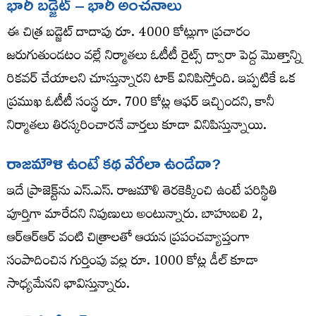
భారీ బడ్జెట్ – భారీ అంచనాలు
ఈ చిత్ర బడ్జెట్ దాదాపు రూ. 4000 కోట్లుగా ప్రచారం
జరుగుతుండటం వల్లే నిర్మాతలు ఓటీటీ రైట్స్ ద్వారా పెద్ద మొత్తాన్ని
రికవర్ చేయాలని చూస్తున్నారని టాక్ వినిపిస్తోంది. ఇప్పటికే ఒక
ప్రముఖ ఓటీటీ సంస్థ రూ. 700 కోట్ల ఆఫర్ ఇచ్చిందని, కానీ
నిర్మాతలు తిరస్కరించారనే వార్తలు కూడా వినిపిస్తున్నాయి.
రాజమౌళి ఉంటే కథ వేరేలా ఉండేదా?
ఇదే ప్రాజెక్ట్‌ను ఎస్‌.ఎస్‌. రాజమౌళి తెరకెక్కించి ఉంటే పరిస్థితి
పూర్తిగా మారేదని నిపుణులు అంటున్నారు. బాహుబలి 2,
ఆర్ఆర్ఆర్ వంటి చిత్రాలతో ఆయన ప్రపంచవ్యాప్తంగా
సంపాదించిన గుర్తింపు వల్ల రూ. 1000 కోట్ల డీల్ కూడా
సాధ్యమేనని భావిస్తున్నారు.