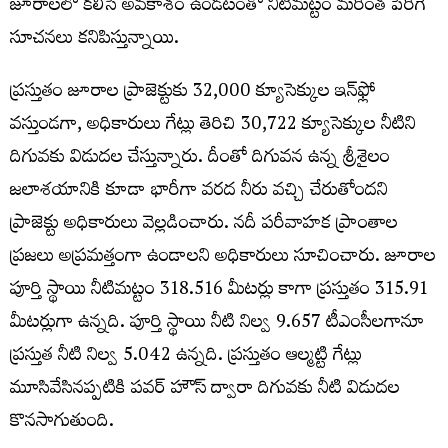
జూరాలలో కలిసే అవకాశం ఉండటంతో నీటిమట్టం మరింత పెరిగే
సూచనలు కనిపిస్తున్నాయి.
ప్రస్తుతం జూరాల ప్రాజెక్టుకు 32,000 క్యూసెక్కుల ఇన్‌ఫ్లో
వస్తుండగా, అధికారులు గేట్లు తెరిచి 30,722 క్యూసెక్కుల నీటిని
దిగువకు విడుదల చేస్తున్నారు. దీంతో దిగువన ఉన్న శ్రీశైలం
జలాశయానికి కూడా భారీగా వరద నీరు వచ్చి చేరుతోందని
ప్రాజెక్టు అధికారులు వెల్లడించారు. నదీ పరీవాహక ప్రాంతాల
ప్రజలు అప్రమత్తంగా ఉండాలని అధికారులు సూచించారు. జూరాల
పూర్తి స్థాయి నీటిమట్టం 318.516 మీటర్లు కాగా ప్రస్తుతం 315.91
మీటర్లుగా ఉన్నది. పూర్తి స్థాయి నీటి నిల్వ 9.657 టీఎంసీలగానూ
ప్రస్తుత నీటి నిల్వ 5.042 ఉన్నది. ప్రస్తుతం ఆల్మట్టి గేట్లు
మూసివేసినప్పటికి పవర్ హౌస్ ద్వారా దిగువకు నీటి విడుదల
కొనసాగుతుంది.