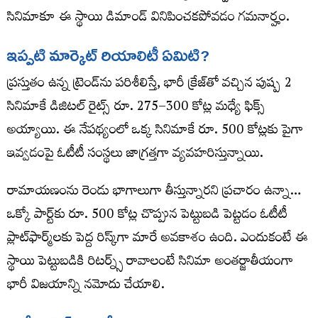
సినిమాకూ ఈ స్థాయి డిమాండ్ వినిపించకపోవడం గమనార్హం.
ఇప్పటి మార్కెట్ రియాలిటీ ఏమిటి?
ప్రస్తుతం ఉన్న ట్రెండ్‌ను పరిశీలిస్తే, భారీ క్రేజ్‌తో వచ్చిన పుష్ప 2
సినిమాకే డిజిటల్ రైట్స్ రూ. 275–300 కోట్ల మధ్యే ఫిక్స్
అయ్యాయి. ఈ నేపథ్యంలో ఒక్క సినిమాకే రూ. 500 కోట్లకు పైగా
ఇవ్వడంపై ఓటీటీ సంస్థలు జాగ్రత్తగా వ్యవహరిస్తున్నాయి.
రామాయణంను రెండు భాగాలుగా తీస్తున్నారని ప్రచారం ఉన్నా…
ఒక్కో పార్ట్‌కు రూ. 500 కోట్ల చొప్పున పెట్టుబడి పెట్టడం ఓటీటీ
ప్లాట్‌ఫార్మ్‌లకు పెద్ద రిస్క్‌గా మారే అవకాశం ఉంది. ఎందుకంటే ఈ
స్థాయి పెట్టుబడికి రిటర్న్స్ రావాలంటే సినిమా అంతర్జాతీయంగా
భారీ విజయాన్ని నమోదు చేయాలి.